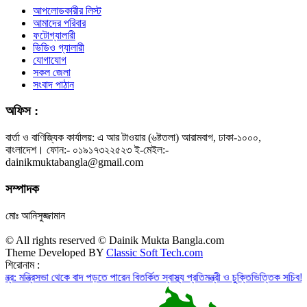
আপলোডকারীর লিস্ট
আমাদের পরিবার
ফটোগ্যালারী
ভিডিও গ্যালারী
যোগাযোগ
সকল জেলা
সংবাদ পাঠান
অফিস :
বার্তা ও বাণিজ্যিক কার্যালয়: এ আর টাওয়ার (৬ষ্টতলা) আরামবাগ, ঢাকা-১০০০,
বাংলাদেশ। ফোন:- ০১৯১৭৩২২৫২৩ ই-মেইল:-
dainikmuktabangla@gmail.com
সম্পাদক
মোঃ আনিসুজ্জামান
© All rights reserved © Dainik Mukta Bangla.com
Theme Developed BY
Classic Soft Tech.com
শিরোনাম :
সভা থেকে বাদ পড়তে পারেন বিতর্কিত স্বাস্থ্য প্রতিমন্ত্রী ও চুক্তিভিত্তিক সচিব!
রাজস্ব ঘাটত