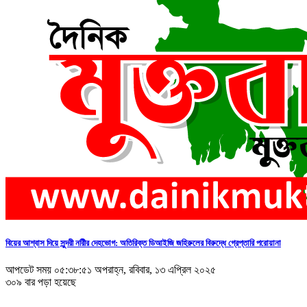
বিয়ের আশ্বাস দিয়ে সুন্দরী নরিীর দেহভোগ: অতিরিক্ত ডিআইজি জহিরুলের বিরুদ্ধে গ্রেপ্তারি পরোয়ানা
আপডেট সময় ০৫:৩৮:৫১ অপরাহ্ন, রবিবার, ১৩ এপ্রিল ২০২৫
৩০৯ বার পড়া হয়েছে