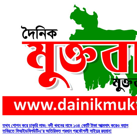
তথ্য গোপন করে চাকুরি লাভ: নদী খননের নামে ১৩৪ কোটি টাকা আত্মসাৎ করেও বহাল
তবিয়তে বিআইডব্লিউটিএ’র অতিরিক্ত প্রধান প্রকৌশলী সাইদুর রহমান!