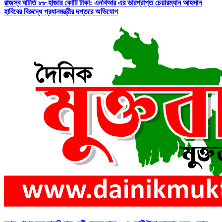
রাজস্ব ঘাটতি ৮৮ হাজার কোটি টাকা: এনবিআর এর ভারপ্রাপ্ত চেয়ারম্যান আহসান
হাবিবের বিরুদ্ধে প্রধানমন্ত্রীর দপ্তরে অভিযোগ