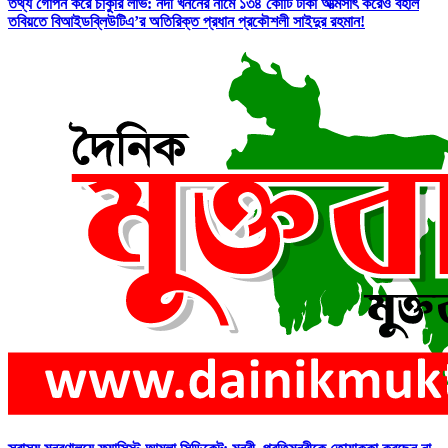
তথ্য গোপন করে চাকুরি লাভ: নদী খননের নামে ১৩৪ কোটি টাকা আত্মসাৎ করেও বহাল
তবিয়তে বিআইডব্লিউটিএ’র অতিরিক্ত প্রধান প্রকৌশলী সাইদুর রহমান!