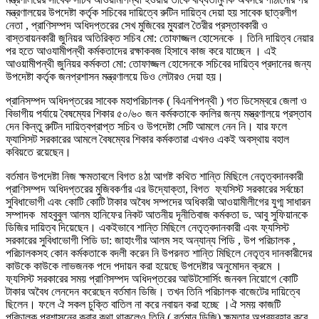
মন্ত্রণালয়ের উপদেষ্টা কর্তৃক সচিবের দায়িত্বে রুটিন দায়িত্ব দেয়া হয় সাবেক ছাত্রলীগ
নেতা , প্রাণিসম্পদ অধিদপ্তরের সেখ মুজিবের ম্যুরাল তৈরীর প্রস্তাবকারী ও
বাস্তবায়নকারী জুনিয়র অতিরিক্ত সচিব মো: তোফাজ্জল হোসেনকে । তিনি দায়িত্ব নেয়ার
পর হতে আওযামীপন্থী কর্মকতাদের রক্ষাকবজ হিসাবে কাজ করে যাচ্ছেন । এই
আওয়ামীপন্থী জুনিয়র কর্মকতা মো: তোফাজ্জল হোসেনকে সচিবের দায়িত্ব প্রদানের জন্য
উপদেষ্টা কর্তৃক জনপ্রশাসন মন্ত্রণালয়ে ডিও লেটারও দেয়া হয়।
প্রানিসম্পদ অধিদপ্তরের সাবেক মহাপরিচালক ( বিএনপিপন্থী ) গত ডিসেম্বরে জেলা ও
বিভাগীয় পর্যায়ে বৈষম্যের শিকার ৫০/৬০ জন কর্মকতাকে বদলির জন্য মস্ত্রণালয়ে প্রস্তাব
দেন কিন্তু রুটিন দায়িত্বপ্রাপ্ত সচিব ও উপদেষ্টা সেটি আমলে নেন নি। যার ফলে
ফ্যাসিসট সরকারের আমলে বৈষম্যের শিকার কর্মকতারা এখনও একই অবস্থায় বহাল
কবিয়তে রয়েছেন।
বর্তমান উপদেষ্টা নিজ ক্ষমতাবলে বিগত ৪ঠা আগষ্ট কথিত শান্তি মিছিলে নেতৃত্বদানকারী
প্রাণিসম্পদ অধিদপ্তরের মুজিবকর্ণার এর উদ্যোক্তা, বিগত ফ‍্যসিস্ট সরকারের সর্বচ্চো
সুবিধাভোগী এবং কোটি কোটি টাকার অবৈধ সম্পদের অধিকারী আওয়ামীলীগের যুগ্ম সাধারন
সম্পাদক মাহবুবুল আলম হানিফের নিকট আতনীয় দূনীতিবাজ কর্মকতা ড. আবু সুফিয়ানকে
ডিজির দায়িত্ব দিয়েছেন। একইভাবে শান্তি মিছিলে নেতৃত্বদানকারী এবং ফ‍্যসিস্ট
সরকারের সুবিধাভোগী পিডি ডা: জাহাংগীর আলম সহ অন্যান্য পিডি , উপ পরিচালক ,
পরিচালকসহ কোন কর্মকতাকে বদলী করেন নি উপরনত শান্তি মিছিলে নেতৃত্ব দানকারীদের
কাউকে কাউকে লাভজনক পদে পদায়ন করা হয়েছে উপদেষ্টার অনুমোদন ক্রমে ।
ফ‍্যসিস্ট সরকারের সময় প্রাণিসম্পদ অধিদপ্তরের আউটসোর্সিং জনবল নিয়োগে কোটি
টাকার অবৈধ লেনদেন করেছেন বর্তমান ডিজি। তখন তিনি পরিচালক বাজেটের দায়িত্বে
ছিলেন। ফলে ঐ সকল চুক্তি বাতিল না করে নবায়ন করা হচ্ছে ।ঐ সময় কাজটি
পরিচালক প্রশাসনের করার কথা থাকলেও তিনি ( বর্তমান ডিজি) ক্ষমতার অপব্যবহার করে