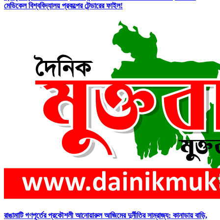
মেডিকেল বিশ্ববিদ্যালয় প্রকল্পের টেন্ডারের ফাইল!
রাঙামাটি গণপূর্তের প্রকৌশলী আনোয়ারুল আজিমের দুর্নীতির সাম্রাজ্য: কানাডায় বাড়ি,