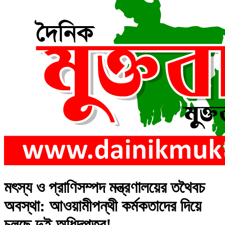
মৎস্য ও প্রাণিসম্পদ মন্ত্রণালয়ের তথৈবচ
অবস্থা: আওয়ামীপন্থী কর্মকতাদের দিয়ে
চলছে দুই অধিদপ্তর!