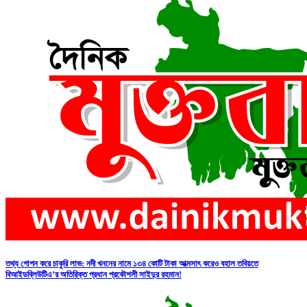
তথ্য গোপন করে চাকুরি লাভ: নদী খননের নামে ১৩৪ কোটি টাকা আত্মসাৎ করেও বহাল তবিয়তে
বিআইডব্লিউটিএ’র অতিরিক্ত প্রধান প্রকৌশলী সাইদুর রহমান!