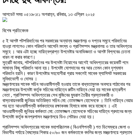
আপডেট সময় ০৫:৩৮:৫১ অপরাহ্ন, রবিবার, ১৩ এপ্রিল ২০২৫
বিশেষ প্রতিবেদক
৫ ই আগষ্ট পটপরিবর্তনের পর সরকারের অন্যান্য মন্ত্রণালয়় ও দপ্তর সমুহে পরিবর্তনের
হাওয়়া লাগলেও কোন পরিবর্তন আসেনি মৎস্য ও প্রাণিসম্পদ মন্ত্রনালয় ও তার অধিদপ্তর
সমুহে । আর এটা হচ্ছে দায়িত্বপ্রাপ্ত উপদেষ্টার অনাভিজ্ঞতা ও আগষ্ট বিপ্লবের চেতনা
ধারন না করার কারণে।
সুত্রটি জানায়, পটপরিবর্তনের পর উপদেষ্টা নিয়োগের আগেই অধিদপ্তরের কয়েকটি পদে
সামান্য কিছু পরিবর্তন আনা হয়। উপদেষ্টা যোগদানের পর আর তেমন কোন দৃশ্যমান
পরিবর্তন হয়নি। কারণ উপদেষ্টার সহযোগীরা প্রায় সকলেই সাবেক ফ্যাসিসট সরকারের
সুবিধাভোগী ও দোসর ।
মন্ত্রণালয়ের সাবেক সচিব আওয়ামীপন্থী হওয়ায় তাকে বাধ্যতামুলক অবসরে পাঠানোর পর
মন্ত্রণালয়ের উপদেষ্টা কর্তৃক সচিবের দায়িত্বে রুটিন দায়িত্ব দেয়া হয় সাবেক ছাত্রলীগ
নেতা , প্রাণিসম্পদ অধিদপ্তরের সেখ মুজিবের ম্যুরাল তৈরীর প্রস্তাবকারী ও
বাস্তবায়নকারী জুনিয়র অতিরিক্ত সচিব মো: তোফাজ্জল হোসেনকে । তিনি দায়িত্ব নেয়ার
পর হতে আওযামীপন্থী কর্মকতাদের রক্ষাকবজ হিসাবে কাজ করে যাচ্ছেন । এই
আওয়ামীপন্থী জুনিয়র কর্মকতা মো: তোফাজ্জল হোসেনকে সচিবের দায়িত্ব প্রদানের জন্য
উপদেষ্টা কর্তৃক জনপ্রশাসন মন্ত্রণালয়ে ডিও লেটারও দেয়া হয়।
প্রানিসম্পদ অধিদপ্তরের সাবেক মহাপরিচালক ( বিএনপিপন্থী ) গত ডিসেম্বরে জেলা ও
বিভাগীয় পর্যায়ে বৈষম্যের শিকার ৫০/৬০ জন কর্মকতাকে বদলির জন্য মস্ত্রণালয়ে প্রস্তাব