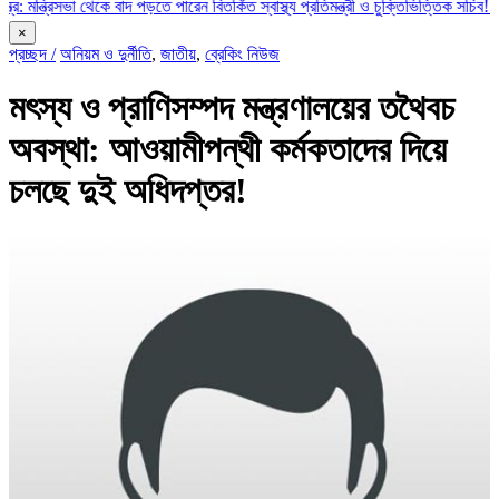
ভা থেকে বাদ পড়তে পারেন বিতর্কিত স্বাস্থ্য প্রতিমন্ত্রী ও চুক্তিভিত্তিক সচিব!
রাজস্ব ঘাটতি
×
প্রচ্ছদ /
অনিয়ম ও দুর্নীতি
,
জাতীয়
,
ব্রেকিং নিউজ
মৎস্য ও প্রাণিসম্পদ মন্ত্রণালয়ের তথৈবচ
অবস্থা: আওয়ামীপন্থী কর্মকতাদের দিয়ে
চলছে দুই অধিদপ্তর!