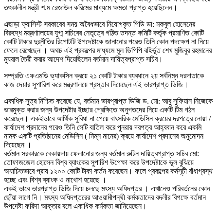
তৎকালীন মন্ত্রী শ.ম রেজাউল করিমের মাধ্যমে ক্ষমতা প্রাপ্ত হয়েছিলেন।
এছাড়া ফ্যাসিস্ট সরকারের সময় অবৈধভাবে নিয়োগকৃত পিডি ডা: মকবুল হোসেনের
বিরুদ্ধে মন্ত্রণাালয়ের যুগ্ম সচিবের নেতৃত্বে গঠিত তদন্ত কমিটি কর্তৃক প্রমাণিত কোটি
কোটি টাকার দুর্র্নীতির রিপোটটি উপদেষ্টাকে জানানোর পরেও তিনি কোন পদক্ষেপ না নিয়ে
ফেলে রেখেছেন । অথচ এই প্রকল্পের মাধ্যমে মূল ডিপিপি বহির্ভূত শেখ মুজিবুর রহমানের
ম্যুরাল তৈরী করার আদেশ দিয়েছিলেন বর্তমান দায়িত্বপ্রাপ্ত সচিব।
সম্প্রতি এফএমডি ভ্যাকসিন ক্রয়ে ২১ কোটি টাকার ব্যবধানে ২য় সর্বনিম্ন দরদাতাকে
কাজ দেয়ার সুপারিশ করে মন্ত্রণালয়ে প্রস্তাব দিয়েছেন এই ভারপ্রাপ্ত ডিজি।
একাধিক সুত্র নিশ্চিত করেছে যে, বর্তমান ভারপ্রাপ্ত ডিজি ড. মো: আবু সুফিয়ান নিজেকে
ভারমুক্ত করার জন্য উপদেষ্টার ইচ্ছার প্রেক্ষিতে অনুগতদের নিয়ে একটি টিম গঠন
করেছেন। একইভাবে আর্থিক সুবিধা না পেয়ে বাৎসরিক মেডিসিন ক্রয়ের দরপত্রে নোয়া /
কার্যাদেশ প্রদানের পরেও তিনি সেটি বাতিল করে পুনরায় দরপত্র আহ্ববান করে একমি
নামক একটি প্রতিষ্ঠানের মেডিসিন ( নিম্ন মানের) ক্রয়ে কার্যাদেশ প্রদানের অনুমোদন
দিয়েছেন ।
বর্তমান সরকারকে বেকায়দায় ফেলানোর জন্য বর্তমান রুটিন দায়িত্বপ্রাপ্ত সচিব মো:
তোফাজজেল হোসেন বিশ্ব ব্যাংকের সুপারিশ উপেক্ষা করে উপদেষ্টাকে ভূল বুঝিয়ে
অযাচিতভাবে প্রায় ১২০০ কোটি টাকা কর্তন করেছেন। ফলে প্রকল্পের কর্মসূচী বাঁধাগ্রস্থ
হচ্ছে এবং বিশ্ব ব্যাংক ও নাখোশ হয়েছে ।
একই ভাবে ভারপ্রাপ্ত ডিজি দিয়ে চলছে মৎস্য অধিদপ্তর । এখানেও পরিবর্তনের কোন
ছোঁয়া লাগে নি। মৎস্য অধিদপ্তরের আওয়ামীপন্থী কর্মকতাদের বদলীর বিপক্ষে বর্তমান
উপদেষ্টা ফরিদা আক্তার বলে একাধিক কর্মকতা জানিয়েছেন।