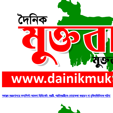
স্বাস্থ্য মন্ত্রণালয়ে ফ্যাসিস্ট-আমলা সিন্ডিকেট: মন্ত্রী, প্রতিমন্ত্রীকে তোয়াক্কা করছেন না চুক্তিভিত্তিক সচিব!