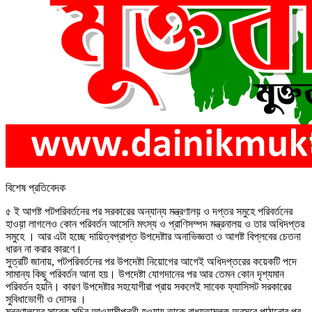
বিশেষ প্রতিবেদক
৫ ই আগষ্ট পটপরিবর্তনের পর সরকারের অন্যান্য মন্ত্রণালয়় ও দপ্তর সমুহে পরিবর্তনের
হাওয়়া লাগলেও কোন পরিবর্তন আসেনি মৎস্য ও প্রাণিসম্পদ মন্ত্রনালয় ও তার অধিদপ্তর
সমুহে । আর এটা হচ্ছে দায়িত্বপ্রাপ্ত উপদেষ্টার অনাভিজ্ঞতা ও আগষ্ট বিপ্লবের চেতনা
ধারন না করার কারণে।
সুত্রটি জানায়, পটপরিবর্তনের পর উপদেষ্টা নিয়োগের আগেই অধিদপ্তরের কয়েকটি পদে
সামান্য কিছু পরিবর্তন আনা হয়। উপদেষ্টা যোগদানের পর আর তেমন কোন দৃশ্যমান
পরিবর্তন হয়নি। কারণ উপদেষ্টার সহযোগীরা প্রায় সকলেই সাবেক ফ্যাসিসট সরকারের
সুবিধাভোগী ও দোসর ।
মন্ত্রণালয়ের সাবেক সচিব আওয়ামীপন্থী হওয়ায় তাকে বাধ্যতামুলক অবসরে পাঠানোর পর