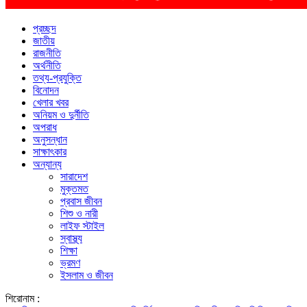
প্রচ্ছদ
জাতীয়
রাজনীতি
অর্থনীতি
তথ্য-প্রযুক্তি
বিনোদন
খেলার খবর
অনিয়ম ও দুর্নীতি
অপরাধ
অনুসন্ধান
সাক্ষাৎকার
অন্যান্য
সারাদেশ
মুক্তমত
প্রবাস জীবন
শিশু ও নারী
লাইফ স্টাইল
স্বাস্থ্য
শিক্ষা
ভ্রমণ
ইসলাম ও জীবন
শিরোনাম :