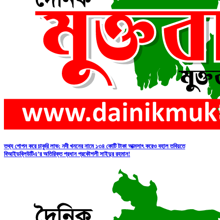
তথ্য গোপন করে চাকুরি লাভ: নদী খননের নামে ১৩৪ কোটি টাকা আত্মসাৎ করেও বহাল তবিয়তে
বিআইডব্লিউটিএ’র অতিরিক্ত প্রধান প্রকৌশলী সাইদুর রহমান!