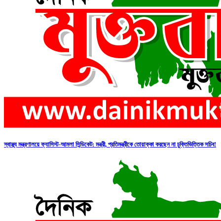
স্বাস্থ্য মন্ত্রণালয়ে ফ্যাসিস্ট-আমলা সিন্ডিকেট: মন্ত্রী, প্রতিমন্ত্রীকে তোয়াক্কা করছেন না চুক্তিভিত্তিক সচিব!