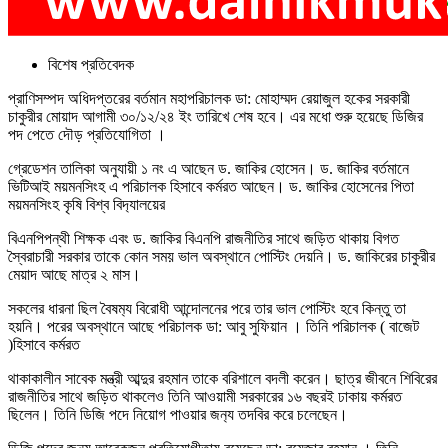
বিশেষ প্রতিবেদক
প্রাণিসম্পদ অধিদপ্তরের বর্তমান মহাপরিচালক ডা: মোহাম্মদ রেয়াজুল হকের সরকারী
চাকুরীর মোয়াদ আগামী ৩০/১২/২৪ ইং তারিখে শেষ হবে। এর মধো শুরু হয়েছে ডিজির
পদ পেতে দৌড় প্রতিযোগিতা ।
গ্রেডেশন তালিকা অনুযায়ী ১ নং এ আছেন ড. জাকির হোসেন। ড. জাকির বর্তমানে
ভিটিআই ময়মনসিংহ এ পরিচালক হিসাবে কর্মরত আছেন। ড. জাকির হোসেনের পিতা
ময়মনসিংহ কৃষি বিশ্ব বিদ‍্যালয়ের
বিএনপিপন্থী শিক্ষক এবং ড. জাকির বিএনপি রাজনীতির সাথে জড়িত থাকায় বিগত
স্বৈরাচারী সরকার তাকে কোন সময় ভাল অবস্থানে পোস্টিং দেয়নি। ড. জাকিরের চাকুরীর
মেয়াদ আছে মাত্র ২ মাস।
সকলের ধারনা ছিল বৈষম‍্য বিরোধী আন্দোলনের পরে তার ভাল পোস্টিং হবে কিন্তু তা
হয়নি। পরের অবস্থানে আছে পরিচালক ডা: আবু সুফিয়ান । তিনি পরিচালক ( বাজেট
)হিসাবে কর্মরত
থাকাকালীন সাবেক মন্ত্রী আব্দুর রহমান তাকে বরিশালে বদলী করেন। ছাত্র জীবনে শিবিরের
রাজনীতির সাথে জড়িত থাকলেও তিনি আওয়ামী সরকারের ১৬ বছরই ঢাকায় কর্মরত
ছিলেন। তিনি ডিজি পদে নিয়োগ পাওয়ার জন‍্য তদবির করে চলেছেন।