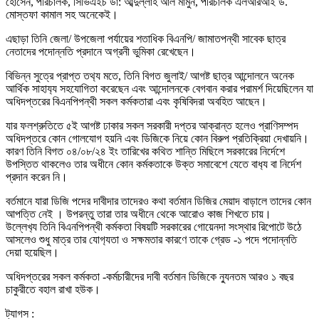
হোসেন, পরিচালক, সিভিএইচ ডা: আব্দুল্লাহ আল মামুন, পরিচালক এলআরআই ড.
মোস্তফা কামাল সহ অনেকেই।
এছাড়া তিনি জেলা/ উপজেলা পর্যায়ের শতাধিক বিএনপি/ জামাতপন্থী সাবেক ছাত্র
নেতাদের পদোন্নতি প্রদানে অগ্রনী ভুমিকা রেখেছেন।
বিভিন্ন সুত্রে প্রাপ্ত তথ‍্য মতে, তিনি বিগত জুলাই/ আগষ্ট ছাত্র আন্দোলনে অনেক
আর্থিক সাহায‍্য সহযোগিতা করেছেন এবং আন্দোলনকে বেগবান করার পরামর্শ দিয়েছিলেন যা
অধিদপ্তরের বিএনপিপন্থী সকল কর্মকতারা এবং কৃষিবিদরা অবহিত আছেন।
যার ফলশ্রুতিতে ৫ই আগষ্ট ঢাকার সকল সরকারী দপ্তর আক্রান্ত হলেও প্রাণিসম্পদ
অধিদপ্তরে কোন গোলযোগ হয়নি এবং ডিজিকে নিয়ে কোন বিরুপ প্রতিক্রিয়া দেখায়নি।
কারণ তিনি বিগত ০৪/০৮/২৪ ইং তারিখের কথিত শান্তি মিছিলে সরকারের নির্দেশে
উপস্তিত থাকলেও তার অধীনে কোন কর্মকতাকে উক্ত সমাবেশে যেতে বাধ‍্য বা নির্দেশ
প্রদান করেন নি।
বর্তমানে যারা ডিজি পদের দাবীদার তাদেরও কথা বর্তমান ডিজির মেয়াদ বাড়ালে তাদের কোন
আপত্তি নেই । উপরন্তু তারা তার অধীনে থেকে আরোও কাজ শিখতে চায়।
উল্লেখ‍্য তিনি বিএনপিপন্থী কর্মকতা বিষয়টি সরকারের গোয়েনদা সংস্থার রিপোটে উঠে
আসলেও শুধু মাত্র তার যোগ‍্যতা ও সক্ষমতার কারণে তাকে গ্রেড -১ পদে পদোন্নতি
দেয়া হয়েছিল।
অধিদপ্তরের সকল কর্মকতা -কর্মচারীদের দাবী বর্তমান ডিজিকে ন‍্যুনতম আরও ১ বছর
চাকুরীতে বহাল রাখা হউক।
ট্যাগস :