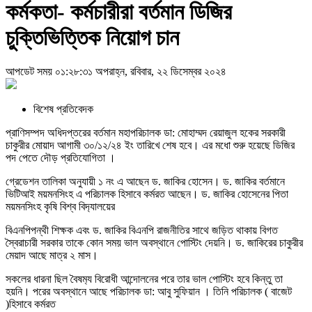
কর্মকতা- কর্মচারীরা বর্তমান ডিজির
চুক্তিভিত্তিক নিয়োগ চান
আপডেট সময় ০১:২৮:৩১ অপরাহ্ন, রবিবার, ২২ ডিসেম্বর ২০২৪
বিশেষ প্রতিবেদক
প্রাণিসম্পদ অধিদপ্তরের বর্তমান মহাপরিচালক ডা: মোহাম্মদ রেয়াজুল হকের সরকারী
চাকুরীর মোয়াদ আগামী ৩০/১২/২৪ ইং তারিখে শেষ হবে। এর মধো শুরু হয়েছে ডিজির
পদ পেতে দৌড় প্রতিযোগিতা ।
গ্রেডেশন তালিকা অনুযায়ী ১ নং এ আছেন ড. জাকির হোসেন। ড. জাকির বর্তমানে
ভিটিআই ময়মনসিংহ এ পরিচালক হিসাবে কর্মরত আছেন। ড. জাকির হোসেনের পিতা
ময়মনসিংহ কৃষি বিশ্ব বিদ‍্যালয়ের
বিএনপিপন্থী শিক্ষক এবং ড. জাকির বিএনপি রাজনীতির সাথে জড়িত থাকায় বিগত
স্বৈরাচারী সরকার তাকে কোন সময় ভাল অবস্থানে পোস্টিং দেয়নি। ড. জাকিরের চাকুরীর
মেয়াদ আছে মাত্র ২ মাস।
সকলের ধারনা ছিল বৈষম‍্য বিরোধী আন্দোলনের পরে তার ভাল পোস্টিং হবে কিন্তু তা
হয়নি। পরের অবস্থানে আছে পরিচালক ডা: আবু সুফিয়ান । তিনি পরিচালক ( বাজেট
)হিসাবে কর্মরত