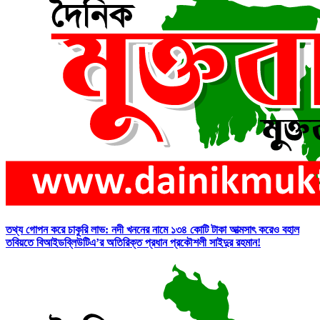
তথ্য গোপন করে চাকুরি লাভ: নদী খননের নামে ১৩৪ কোটি টাকা আত্মসাৎ করেও বহাল
তবিয়তে বিআইডব্লিউটিএ’র অতিরিক্ত প্রধান প্রকৌশলী সাইদুর রহমান!