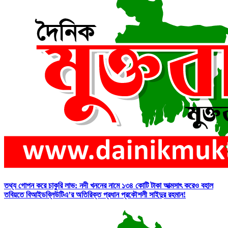
তথ্য গোপন করে চাকুরি লাভ: নদী খননের নামে ১৩৪ কোটি টাকা আত্মসাৎ করেও বহাল
তবিয়তে বিআইডব্লিউটিএ’র অতিরিক্ত প্রধান প্রকৌশলী সাইদুর রহমান!