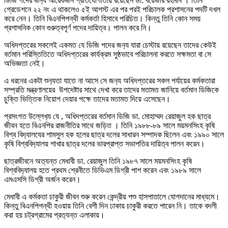
ডিজি পদের জন‍্য আরেকজন প্রতিযোগীতায় রয়েছেন ডা: বয়েজার রহমান । তিনি
গ্রেডেশনে ২২ নং এ থাকলেও ৫ই আগস্ট এর পর পরই পরিচালক প্রশাসনের পদটি দখল
করে নেন। তিনি বিএনপিপন্থী কর্মকর্তা হিসাবে পরিচিত। কিন্তু তিনি কোন সময়
প্রশাসনিক কোন গুরুত্বপূর্ণ পদের দায়িত্ব। পালন করে নি।
অধিদপ্তরের সকলেই একমত যে ডিজি পদের জন‍্য যারা চেস্টায় রয়েছেন তাদের কেউই
বর্তমান পরিস্তিতিতে অধিদপ্তরের কার্যক্রম সুষ্ঠভাবে পরিচালনা করতে সক্ষমতা বা সে
অভিজ্ঞতা নেই।
এ ধরনের একটা শুন‍্যতা যাতে না আসে সে জন‍্য অধিদপ্তরের সকল পর্যায়ের কর্মকতারা
সম্প্রতি মন্ত্রণালয়ের উপদেষ্টার সাথে দেখা করে তাদের মতামত জানিয়ে বর্তমান ডিজিকে
চুক্তি ভিত্তিক নিয়োগ দেয়ার পক্ষে তাদের মতামত দিয়ে এসেছেন।
প্রসংগত উল্লেখ‍্য যে , অধিদপ্তরের বর্তমান ডিজি ডা. মোহাম্মদ রেয়াজুল হক ছাত্র
জীবন হতে বিএনপির রাজনীতির সাথে জড়িত । তিনি ১৯৮৮-৮৯ সালে ময়মনসিংহ কৃষি
বিশ্ব বিদ‍্যালযের শামসুল হক হলের ছাত্র দলের সাধারন সম্পাদক ছিলেন এবং ১৯৯০ সালে
কৃষি বিশ্ববিদ‍্যালয় শাখার ছাত্র দলের ভারপ্রাপ্ত সভাপতির দায়িত্ব পালন করেন।
ছাত্রজীবনে অত‍্যন্ত মেধাবী ডা. রেয়াজুল তিনি ১৯৮৭ সালে ময়মনসিংহ কৃষি
বিশ্ববিদ‍্যালয় হতে প্রথম শ্রেনীতে ডিভিএম ডিগ্রী পাশ করেন এবং ১৯৮৯ সালে
এমএসসি ডিগ্রী অর্জন করেন।
মেধাবী এ কর্মকতা চাকুরী জীবন শুরু করেন কেন্দ্রীয় পশু হাসপাতালে যোগদানের মাধ্যমে।
কিন্তু বিএনপিপন্থী হওয়ায় তিনি বেশী দিন ঢাকায় চাকুরী করতে পারেন নি। তাকে বদলী
করা হয় চট্রগ্রামের প্রত‍্যন্ত এলাকায়।