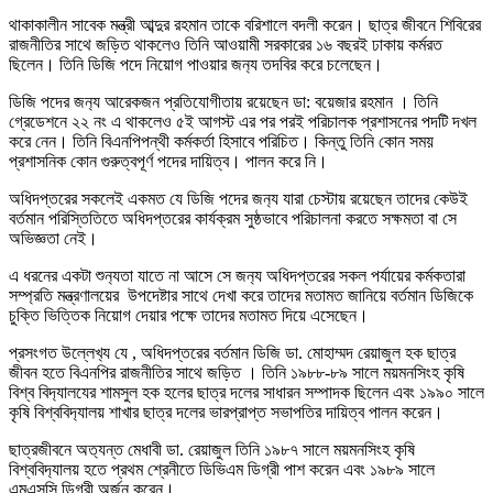
থাকাকালীন সাবেক মন্ত্রী আব্দুর রহমান তাকে বরিশালে বদলী করেন। ছাত্র জীবনে শিবিরের
রাজনীতির সাথে জড়িত থাকলেও তিনি আওয়ামী সরকারের ১৬ বছরই ঢাকায় কর্মরত
ছিলেন। তিনি ডিজি পদে নিয়োগ পাওয়ার জন‍্য তদবির করে চলেছেন।
ডিজি পদের জন‍্য আরেকজন প্রতিযোগীতায় রয়েছেন ডা: বয়েজার রহমান । তিনি
গ্রেডেশনে ২২ নং এ থাকলেও ৫ই আগস্ট এর পর পরই পরিচালক প্রশাসনের পদটি দখল
করে নেন। তিনি বিএনপিপন্থী কর্মকর্তা হিসাবে পরিচিত। কিন্তু তিনি কোন সময়
প্রশাসনিক কোন গুরুত্বপূর্ণ পদের দায়িত্ব। পালন করে নি।
অধিদপ্তরের সকলেই একমত যে ডিজি পদের জন‍্য যারা চেস্টায় রয়েছেন তাদের কেউই
বর্তমান পরিস্তিতিতে অধিদপ্তরের কার্যক্রম সুষ্ঠভাবে পরিচালনা করতে সক্ষমতা বা সে
অভিজ্ঞতা নেই।
এ ধরনের একটা শুন‍্যতা যাতে না আসে সে জন‍্য অধিদপ্তরের সকল পর্যায়ের কর্মকতারা
সম্প্রতি মন্ত্রণালয়ের উপদেষ্টার সাথে দেখা করে তাদের মতামত জানিয়ে বর্তমান ডিজিকে
চুক্তি ভিত্তিক নিয়োগ দেয়ার পক্ষে তাদের মতামত দিয়ে এসেছেন।
প্রসংগত উল্লেখ‍্য যে , অধিদপ্তরের বর্তমান ডিজি ডা. মোহাম্মদ রেয়াজুল হক ছাত্র
জীবন হতে বিএনপির রাজনীতির সাথে জড়িত । তিনি ১৯৮৮-৮৯ সালে ময়মনসিংহ কৃষি
বিশ্ব বিদ‍্যালযের শামসুল হক হলের ছাত্র দলের সাধারন সম্পাদক ছিলেন এবং ১৯৯০ সালে
কৃষি বিশ্ববিদ‍্যালয় শাখার ছাত্র দলের ভারপ্রাপ্ত সভাপতির দায়িত্ব পালন করেন।
ছাত্রজীবনে অত‍্যন্ত মেধাবী ডা. রেয়াজুল তিনি ১৯৮৭ সালে ময়মনসিংহ কৃষি
বিশ্ববিদ‍্যালয় হতে প্রথম শ্রেনীতে ডিভিএম ডিগ্রী পাশ করেন এবং ১৯৮৯ সালে
এমএসসি ডিগ্রী অর্জন করেন।