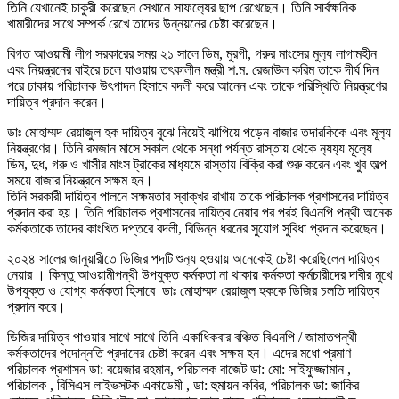
তিনি যেখানেই চাকুরী করেছেন সেখানে সাফল‍্যের ছাপ রেখেছেন। তিনি সার্বক্ষনিক
খামারীদের সাথে সম্পর্ক রেখে তাদের উন্নয়নের চেষ্টা করেছেন।
বিগত আওয়ামী লীগ সরকারের সময় ২১ সালে ডিম, মুরগী, গরুর মাংসের মুল‍্য লাগামহীন
এবং নিয়ন্ত্রনের বাইরে চলে যাওয়ায় তৎকালীন মন্ত্রী শ.ম. রেজাউল করিম তাকে দীর্ঘ দিন
পরে ঢাকায় পরিচালক উৎপাদন হিসাবে বদলী করে আনেন এবং তাকে পরিস্থিতি নিয়ন্ত্রণের
দায়িত্ব প্রদান করেন।
ডাঃ মোহাম্মদ রেয়াজুল হক দায়িত্ব বুঝে নিয়েই ঝাপিয়ে পড়েন বাজার তদারকিকে এবং মূল‍্য
নিয়ন্ত্রণের। তিনি রমজান মাসে সকাল থেকে সন্ধা পর্যন্ত রাস্তায় থেকে ন‍্যয‍্য মূল‍্যে
ডিম, দুধ, গরু ও খাসীর মাংস ট্রাকের মাধ‍্যমে রাস্তায় বিক্রি করা শুরু করেন এবং খুব অল্প
সময়ে বাজার নিয়ন্ত্রনে সক্ষম হন।
তিনি সরকারী দায়িত্ব পালনে সক্ষমতার স্বাক্খর রাখায় তাকে পরিচালক প্রশাসনের দায়িত্ব
প্রদান করা হয়। তিনি পরিচালক প্রশাসনের দায়িত্ব নেয়ার পর পরই বিএনপি পন্থী অনেক
কর্মকতাকে তাদের কাংখিত দপ্তরে বদলী, বিভিন্ন ধরনের সুযোগ সুবিধা প্রদান করেছেন।
২০২৪ সালের জানুয়ারীতে ডিজির পদটি শুন‍্য হওয়ায় অনেকেই চেষ্টা করেছিলেন দায়িত্ব
নেয়ার । কিন্তু আওয়ামীপন্থী উপযুক্ত কর্মকতা না থাকায় কর্মকতা কর্মচারীদের দাবীর মুখে
উপযুক্ত ও যোগ্য কর্মকতা হিসাবে ডাঃ মোহাম্মদ রেয়াজুল হককে ডিজির চলতি দায়িত্ব
প্রদান করে।
ডিজির দায়িত্ব পাওয়ার সাথে সাথে তিনি একাধিকবার বঞ্চিত বিএনপি / জামাতপন্থী
কর্মকতাদের পদোন্নতি প্রদানের চেষ্টা করেন এবং সক্ষম হন। এদের মধো প্রমাণ
পরিচালক প্রশাসন ডা: বয়েজার রহমান, পরিচালক বাজেট ডা: মো: সাইফুজ্জামান ,
পরিচালক , বিসিএস লাইভসটক একাডেমী , ডা: হুমায়ন কবির, পরিচালক ডা: জাকির