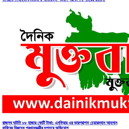
রাজস্ব ঘাটতি ৮৮ হাজার কোটি টাকা: এনবিআর এর ভারপ্রাপ্ত চেয়ারম্যান আহসান
হাবিবের বিরুদ্ধে প্রধানমন্ত্রীর দপ্তরে অভিযোগ