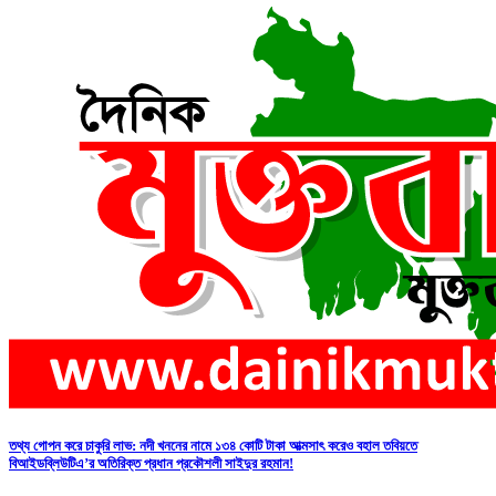
তথ্য গোপন করে চাকুরি লাভ: নদী খননের নামে ১৩৪ কোটি টাকা আত্মসাৎ করেও বহাল তবিয়তে
বিআইডব্লিউটিএ’র অতিরিক্ত প্রধান প্রকৌশলী সাইদুর রহমান!