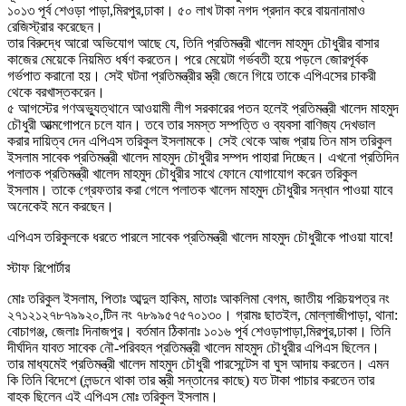
১০১৩ পূর্ব শেওড়া পাড়া,মিরপুর,ঢাকা। ৫০ লাখ টাকা নগদ প্রদান করে বায়নানামাও
রেজিস্ট্রার করেছেন।
তার বিরুদ্ধে আরো অভিযোগ আছে যে, তিনি প্রতিমন্ত্রী খালেদ মাহমুদ চৌধুরীর বাসার
কাজের মেয়েকে নিয়মিত ধর্ষণ করতেন। পরে মেয়েটা গর্ভবতী হয়ে পড়লে জোরপূর্বক
গর্ভপাত করানো হয়। সেই ঘটনা প্রতিমন্ত্রীর স্ত্রী জেনে গিয়ে তাকে এপিএসের চাকরী
থেকে বরখাস্তকরেন।
৫ আগস্টের গণঅভ্যুত্থানে আওয়ামী লীগ সরকারের পতন হলেই প্রতিমন্ত্রী খালেদ মাহমুদ
চৌধুরী আত্মগোপনে চলে যান। তবে তার সমস্ত সম্পত্তি ও ব্যবসা বাণিজ্য দেখভাল
করার দায়িত্ব দেন এপিএস তরিকুল ইসলামকে। সেই থেকে আজ প্রায় তিন মাস তরিকুল
ইসলাম সাবেক প্রতিমন্ত্রী খালেদ মাহমুদ চৌধুরীর সম্পদ পাহারা দিচ্ছেন। এখনো প্রতিদিন
পলাতক প্রতিমন্ত্রী খালেদ মাহমুদ চৌধুরীর সাথে ফোনে যোগাযোগ করেন তরিকুল
ইসলাম। তাকে গ্রেফতার করা গেলে পলাতক খালেদ মাহমুদ চৌধুরীর সন্ধান পাওয়া যাবে
অনেকেই মনে করছেন।
এপিএস তরিকুলকে ধরতে পারলে সাবেক প্রতিমন্ত্রী খালেদ মাহমুদ চৌধুরীকে পাওয়া যাবে!
স্টাফ রিপোর্টার
মোঃ তরিকুল ইসলাম, পিতাঃ আব্দুল হাকিম, মাতাঃ আকলিমা বেগম, জাতীয় পরিচয়পত্র নং
২৭১২১২৭৮৭৯৯২০,টিন নং ৭৮৯৯৫৭৫৭০১৩০। গ্রামঃ ছাতইল, মোল্লাজীপাড়া, থানা:
বোচাগঞ্জ, জেলাঃ দিনাজপুর। বর্তমান ঠিকানাঃ ১০১৬ পূর্ব শেওড়াপাড়া,মিরপুর,ঢাকা। তিনি
দীর্ঘদিন যাবত সাবেক নৌ-পরিবহন প্রতিমন্ত্রী খালেদ মাহমুদ চৌধুরীর এপিএস ছিলেন।
তার মাধ্যমেই প্রতিমন্ত্রী খালেদ মাহমুদ চৌধুরী পারসেন্টেস বা ঘুস আদায় করতেন। এমন
কি তিনি বিদেশে (লন্ডনে থাকা তার স্ত্রী সন্তানের কাছে) যত টাকা পাচার করতেন তার
বাহক ছিলেন এই এপিএস মোঃ তরিকুল ইসলাম।