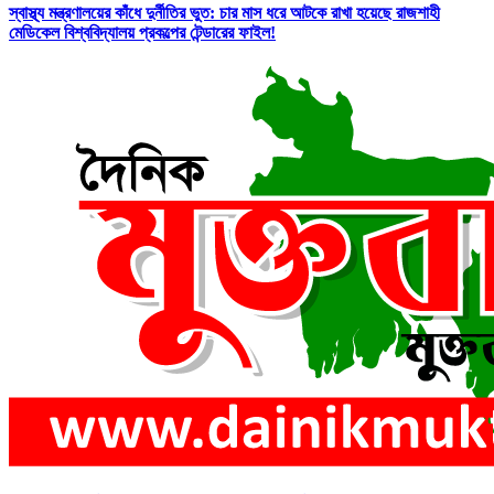
স্বাস্থ্য মন্ত্রণালয়ের কাঁধে দুর্নীতির ভুত: চার মাস ধরে আটকে রাখা হয়েছে রাজশাহী
মেডিকেল বিশ্ববিদ্যালয় প্রকল্পের টেন্ডারের ফাইল!