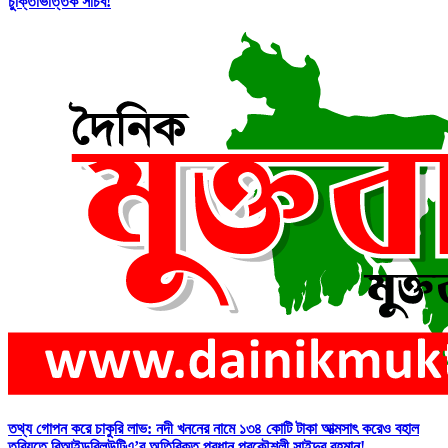
চুক্তিভিত্তিক সচিব!
তথ্য গোপন করে চাকুরি লাভ: নদী খননের নামে ১৩৪ কোটি টাকা আত্মসাৎ করেও বহাল
তবিয়তে বিআইডব্লিউটিএ’র অতিরিক্ত প্রধান প্রকৌশলী সাইদুর রহমান!