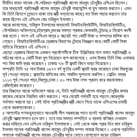
দীর্ঘদিন যাবত সাবেক নৌ-পরিবহন প্রতিমন্ত্রী খালেদ মাহমুদ চৌধুরীর এপিএস ছিলেন।
তার মাধ্যমেই প্রতিমন্ত্রী খালেদ মাহমুদ চৌধুরী পারসেন্টেস বা ঘুস আদায় করতেন। এমন
কি তিনি বিদেশে (লন্ডনে থাকা তার স্ত্রী সন্তানের কাছে) যত টাকা পাচার করতেন তার
বাহক ছিলেন এই এপিএস মোঃ তরিকুল ইসলাম।
আরো জানাগেছে, তরিকুল ইসলামের মাধ্যমেই বিআইডব্লিউটিসি, বিআইডব্লিউটিএ,
নৌপরিবহন অধিদপ্তর,চট্রগ্রাম বন্দরের সমস্ত প্রকার কেনাকাটা,টেন্ডার,ও নিয়োগ বদলী
করা হতো। ফলে এই এপিএস মাত্র ৫ বছরেই শত কোটি টাকা ও সম্পদের মালিক বনে
গেছেন। বিআইডব্লিউটিএর ড্রেজার বিভাগের টেন্ডার নিয়ন্ত্রণ করে কোটি কোটি টাকা
হাতিয়ে নিয়েছেন এই এপিএস।
এছাড়া ড্রেজার বিভাগের একজন প্রকৌশলীকে চীফ ইঞ্জিনিয়ার পদে বসাত প্রতিমন্ত্রী ও
সচিবের নামে ৬ কোটি টাকা ঘুস নিয়েছেন বলে জানাগেছে। এসব টাকায় তিনি নিজ এলাকায়
শত বিঘা জমি ক্রয় করেছেন। ঢাকায় ৭/৮ টি ফ্ল্যাট কিনে ভাড়া দিয়েছেন।
সম্প্রতি তিনি ৭৫ লাখ টাকায় ১৬৭৭ বর্গ ফুটের একটি ফ্ল্যাট ক্রয় করেছেন ঢাকা মিরপুরের
পূর্ব শেওড়া পাড়ায়। ফ্ল্যাটের মালিকের নাম: শারমিন সুলতানা নারগিস। হোল্ডিং নম্বর
১০১৩ পূর্ব শেওড়া পাড়া,মিরপুর,ঢাকা। ৫০ লাখ টাকা নগদ প্রদান করে বায়নানামাও
রেজিস্ট্রার করেছেন।
তার বিরুদ্ধে আরো অভিযোগ আছে যে, তিনি প্রতিমন্ত্রী খালেদ মাহমুদ চৌধুরীর বাসার
কাজের মেয়েকে নিয়মিত ধর্ষণ করতেন। পরে মেয়েটা গর্ভবতী হয়ে পড়লে জোরপূর্বক
গর্ভপাত করানো হয়। সেই ঘটনা প্রতিমন্ত্রীর স্ত্রী জেনে গিয়ে তাকে এপিএসের চাকরী
থেকে বরখাস্তকরেন।
৫ আগস্টের গণঅভ্যুত্থানে আওয়ামী লীগ সরকারের পতন হলেই প্রতিমন্ত্রী খালেদ মাহমুদ
চৌধুরী আত্মগোপনে চলে যান। তবে তার সমস্ত সম্পত্তি ও ব্যবসা বাণিজ্য দেখভাল
করার দায়িত্ব দেন এপিএস তরিকুল ইসলামকে। সেই থেকে আজ প্রায় তিন মাস তরিকুল
ইসলাম সাবেক প্রতিমন্ত্রী খালেদ মাহমুদ চৌধুরীর সম্পদ পাহারা দিচ্ছেন। এখনো প্রতিদিন
পলাতক প্রতিমন্ত্রী খালেদ মাহমুদ চৌধুরীর সাথে ফোনে যোগাযোগ করেন তরিকুল