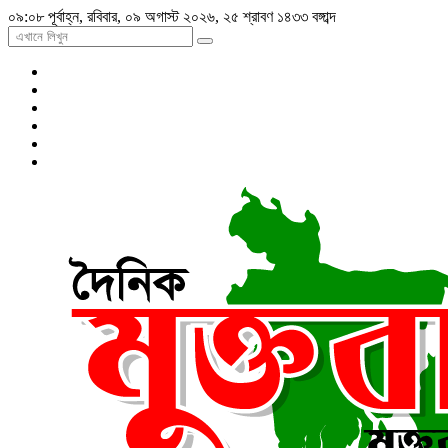
০৯:০৮ পূর্বাহ্ন, রবিবার, ০৯ অগাস্ট ২০২৬, ২৫ শ্রাবণ ১৪৩৩ বঙ্গাব্দ