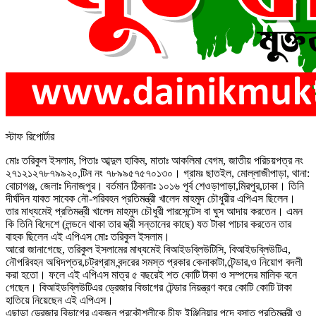
স্টাফ রিপোর্টার
মোঃ তরিকুল ইসলাম, পিতাঃ আব্দুল হাকিম, মাতাঃ আকলিমা বেগম, জাতীয় পরিচয়পত্র নং
২৭১২১২৭৮৭৯৯২০,টিন নং ৭৮৯৯৫৭৫৭০১৩০। গ্রামঃ ছাতইল, মোল্লাজীপাড়া, থানা:
বোচাগঞ্জ, জেলাঃ দিনাজপুর। বর্তমান ঠিকানাঃ ১০১৬ পূর্ব শেওড়াপাড়া,মিরপুর,ঢাকা। তিনি
দীর্ঘদিন যাবত সাবেক নৌ-পরিবহন প্রতিমন্ত্রী খালেদ মাহমুদ চৌধুরীর এপিএস ছিলেন।
তার মাধ্যমেই প্রতিমন্ত্রী খালেদ মাহমুদ চৌধুরী পারসেন্টেস বা ঘুস আদায় করতেন। এমন
কি তিনি বিদেশে (লন্ডনে থাকা তার স্ত্রী সন্তানের কাছে) যত টাকা পাচার করতেন তার
বাহক ছিলেন এই এপিএস মোঃ তরিকুল ইসলাম।
আরো জানাগেছে, তরিকুল ইসলামের মাধ্যমেই বিআইডব্লিউটিসি, বিআইডব্লিউটিএ,
নৌপরিবহন অধিদপ্তর,চট্রগ্রাম বন্দরের সমস্ত প্রকার কেনাকাটা,টেন্ডার,ও নিয়োগ বদলী
করা হতো। ফলে এই এপিএস মাত্র ৫ বছরেই শত কোটি টাকা ও সম্পদের মালিক বনে
গেছেন। বিআইডব্লিউটিএর ড্রেজার বিভাগের টেন্ডার নিয়ন্ত্রণ করে কোটি কোটি টাকা
হাতিয়ে নিয়েছেন এই এপিএস।
এছাড়া ড্রেজার বিভাগের একজন প্রকৌশলীকে চীফ ইঞ্জিনিয়ার পদে বসাত প্রতিমন্ত্রী ও