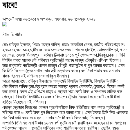
যাবে!
আপডেট সময় ০৬:১৯:৫৭ অপরাহ্ন, মঙ্গলবার, ২৬ নভেম্বর ২০২৪
স্টাফ রিপোর্টার
মোঃ তরিকুল ইসলাম, পিতাঃ আব্দুল হাকিম, মাতাঃ আকলিমা বেগম, জাতীয় পরিচয়পত্র নং
২৭১২১২৭৮৭৯৯২০,টিন নং ৭৮৯৯৫৭৫৭০১৩০। গ্রামঃ ছাতইল, মোল্লাজীপাড়া, থানা:
বোচাগঞ্জ, জেলাঃ দিনাজপুর। বর্তমান ঠিকানাঃ ১০১৬ পূর্ব শেওড়াপাড়া,মিরপুর,ঢাকা। তিনি
দীর্ঘদিন যাবত সাবেক নৌ-পরিবহন প্রতিমন্ত্রী খালেদ মাহমুদ চৌধুরীর এপিএস ছিলেন।
তার মাধ্যমেই প্রতিমন্ত্রী খালেদ মাহমুদ চৌধুরী পারসেন্টেস বা ঘুস আদায় করতেন। এমন
কি তিনি বিদেশে (লন্ডনে থাকা তার স্ত্রী সন্তানের কাছে) যত টাকা পাচার করতেন তার
বাহক ছিলেন এই এপিএস মোঃ তরিকুল ইসলাম।
আরো জানাগেছে, তরিকুল ইসলামের মাধ্যমেই বিআইডব্লিউটিসি, বিআইডব্লিউটিএ,
নৌপরিবহন অধিদপ্তর,চট্রগ্রাম বন্দরের সমস্ত প্রকার কেনাকাটা,টেন্ডার,ও নিয়োগ বদলী
করা হতো। ফলে এই এপিএস মাত্র ৫ বছরেই শত কোটি টাকা ও সম্পদের মালিক বনে
গেছেন। বিআইডব্লিউটিএর ড্রেজার বিভাগের টেন্ডার নিয়ন্ত্রণ করে কোটি কোটি টাকা
হাতিয়ে নিয়েছেন এই এপিএস।
এছাড়া ড্রেজার বিভাগের একজন প্রকৌশলীকে চীফ ইঞ্জিনিয়ার পদে বসাত প্রতিমন্ত্রী ও
সচিবের নামে ৬ কোটি টাকা ঘুস নিয়েছেন বলে জানাগেছে। এসব টাকায় তিনি নিজ এলাকায়
শত বিঘা জমি ক্রয় করেছেন। ঢাকায় ৭/৮ টি ফ্ল্যাট কিনে ভাড়া দিয়েছেন।
সম্প্রতি তিনি ৭৫ লাখ টাকায় ১৬৭৭ বর্গ ফুটের একটি ফ্ল্যাট ক্রয় করেছেন ঢাকা মিরপুরের
পূর্ব শেওড়া পাড়ায়। ফ্ল্যাটের মালিকের নাম: শারমিন সুলতানা নারগিস। হোল্ডিং নম্বর