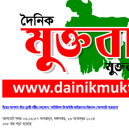
বিয়ের আশ্বাস দিয়ে সুন্দরী নরিীর দেহভোগ: অতিরিক্ত ডিআইজি জহিরুলের বিরুদ্ধে গ্রেপ্তারি পরোয়ানা
আপডেট সময় ০৬:১৯:৫৭ অপরাহ্ন, মঙ্গলবার, ২৬ নভেম্বর ২০২৪
১৮৮ বার পড়া হয়েছে