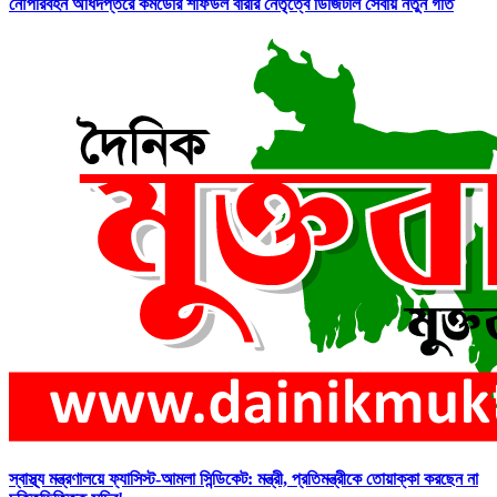
নৌপরিবহন অধিদপ্তরে কমডোর শফিউল বারীর নেতৃত্বে ডিজিটাল সেবায় নতুন গতি
স্বাস্থ্য মন্ত্রণালয়ে ফ্যাসিস্ট-আমলা সিন্ডিকেট: মন্ত্রী, প্রতিমন্ত্রীকে তোয়াক্কা করছেন না