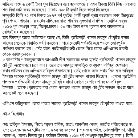
সচিবের নামে ৬ কোটি টাকা ঘুস নিয়েছেন বলে জানাগেছে। এসব টাকায় তিনি নিজ এলাকায়
শত বিঘা জমি ক্রয় করেছেন। ঢাকায় ৭/৮ টি ফ্ল্যাট কিনে ভাড়া দিয়েছেন।
সম্প্রতি তিনি ৭৫ লাখ টাকায় ১৬৭৭ বর্গ ফুটের একটি ফ্ল্যাট ক্রয় করেছেন ঢাকা মিরপুরের
পূর্ব শেওড়া পাড়ায়। ফ্ল্যাটের মালিকের নাম: শারমিন সুলতানা নারগিস। হোল্ডিং নম্বর
১০১৩ পূর্ব শেওড়া পাড়া,মিরপুর,ঢাকা। ৫০ লাখ টাকা নগদ প্রদান করে বায়নানামাও
রেজিস্ট্রার করেছেন।
তার বিরুদ্ধে আরো অভিযোগ আছে যে, তিনি প্রতিমন্ত্রী খালেদ মাহমুদ চৌধুরীর বাসার
কাজের মেয়েকে নিয়মিত ধর্ষণ করতেন। পরে মেয়েটা গর্ভবতী হয়ে পড়লে জোরপূর্বক
গর্ভপাত করানো হয়। সেই ঘটনা প্রতিমন্ত্রীর স্ত্রী জেনে গিয়ে তাকে এপিএসের চাকরী
থেকে বরখাস্তকরেন।
৫ আগস্টের গণঅভ্যুত্থানে আওয়ামী লীগ সরকারের পতন হলেই প্রতিমন্ত্রী খালেদ মাহমুদ
চৌধুরী আত্মগোপনে চলে যান। তবে তার সমস্ত সম্পত্তি ও ব্যবসা বাণিজ্য দেখভাল
করার দায়িত্ব দেন এপিএস তরিকুল ইসলামকে। সেই থেকে আজ প্রায় তিন মাস তরিকুল
ইসলাম সাবেক প্রতিমন্ত্রী খালেদ মাহমুদ চৌধুরীর সম্পদ পাহারা দিচ্ছেন। এখনো প্রতিদিন
পলাতক প্রতিমন্ত্রী খালেদ মাহমুদ চৌধুরীর সাথে ফোনে যোগাযোগ করেন তরিকুল
ইসলাম। তাকে গ্রেফতার করা গেলে পলাতক খালেদ মাহমুদ চৌধুরীর সন্ধান পাওয়া যাবে
অনেকেই মনে করছেন।
এপিএস তরিকুলকে ধরতে পারলে সাবেক প্রতিমন্ত্রী খালেদ মাহমুদ চৌধুরীকে পাওয়া যাবে!
স্টাফ রিপোর্টার
মোঃ তরিকুল ইসলাম, পিতাঃ আব্দুল হাকিম, মাতাঃ আকলিমা বেগম, জাতীয় পরিচয়পত্র নং
২৭১২১২৭৮৭৯৯২০,টিন নং ৭৮৯৯৫৭৫৭০১৩০। গ্রামঃ ছাতইল, মোল্লাজীপাড়া, থানা:
বোচাগঞ্জ, জেলাঃ দিনাজপুর। বর্তমান ঠিকানাঃ ১০১৬ পূর্ব শেওড়াপাড়া,মিরপুর,ঢাকা। তিনি