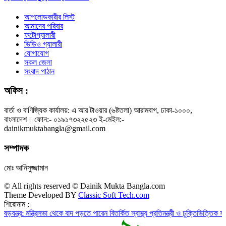
আপলোডকারীর লিস্ট
আমাদের পরিবার
ফটোগ্যালারী
ভিডিও গ্যালারী
যোগাযোগ
সকল জেলা
সংবাদ পাঠান
অফিস :
বার্তা ও বাণিজ্যিক কার্যালয়: এ আর টাওয়ার (৬ষ্টতলা) আরামবাগ, ঢাকা-১০০০,
বাংলাদেশ। ফোন:- ০১৯১৭৩২২৫২৩ ই-মেইল:-
dainikmuktabangla@gmail.com
সম্পাদক
মোঃ আনিসুজ্জামান
© All rights reserved © Dainik Mukta Bangla.com
Theme Developed BY
Classic Soft Tech.com
শিরোনাম :
ত্রিসভা থেকে বাদ পড়তে পারেন বিতর্কিত স্বাস্থ্য প্রতিমন্ত্রী ও চুক্তিভিত্তিক সচিব!
রাজস্ব 