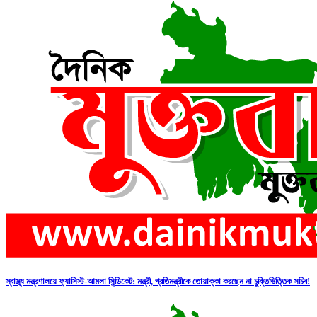
স্বাস্থ্য মন্ত্রণালয়ে ফ্যাসিস্ট-আমলা সিন্ডিকেট: মন্ত্রী, প্রতিমন্ত্রীকে তোয়াক্কা করছেন না চুক্তিভিত্তিক সচিব!