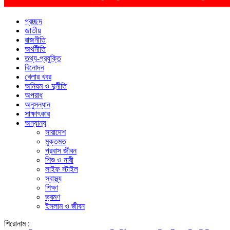
প্রচ্ছদ
জাতীয়
রাজনীতি
অর্থনীতি
তথ্য-প্রযুক্তি
বিনোদন
খেলার খবর
অনিয়ম ও দুর্নীতি
অপরাধ
অনুসন্ধান
সাক্ষাৎকার
অন্যান্য
সারাদেশ
মুক্তমত
প্রবাস জীবন
শিশু ও নারী
লাইফ স্টাইল
স্বাস্থ্য
শিক্ষা
ভ্রমণ
ইসলাম ও জীবন
শিরোনাম :