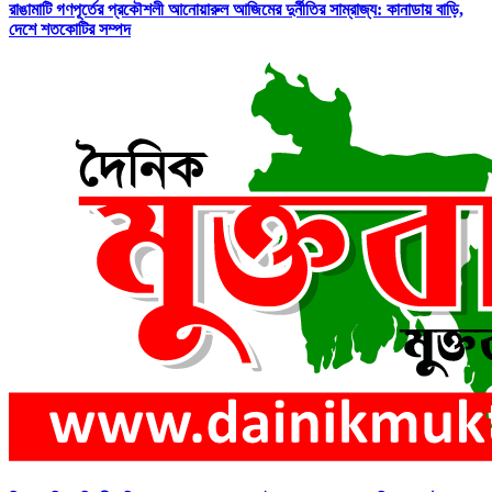
রাঙামাটি গণপূর্তের প্রকৌশলী আনোয়ারুল আজিমের দুর্নীতির সাম্রাজ্য: কানাডায় বাড়ি,
দেশে শতকোটির সম্পদ