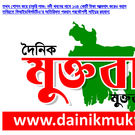
তথ্য গোপন করে চাকুরি লাভ: নদী খননের নামে ১৩৪ কোটি টাকা আত্মসাৎ করেও বহাল
তবিয়তে বিআইডব্লিউটিএ’র অতিরিক্ত প্রধান প্রকৌশলী সাইদুর রহমান!