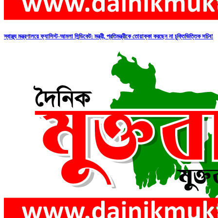
স্বাস্থ্য মন্ত্রণালয়ে ফ্যাসিস্ট-আমলা সিন্ডিকেট: মন্ত্রী, প্রতিমন্ত্রীকে তোয়াক্কা করছেন না চুক্তিভিত্তিক সচিব!