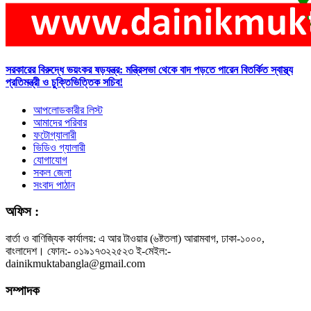
সরকারের বিরুদ্ধে ভয়ংকর ষড়যন্ত্র: মন্ত্রিসভা থেকে বাদ পড়তে পারেন বিতর্কিত স্বাস্থ্য
প্রতিমন্ত্রী ও চুক্তিভিত্তিক সচিব!
আপলোডকারীর লিস্ট
আমাদের পরিবার
ফটোগ্যালারী
ভিডিও গ্যালারী
যোগাযোগ
সকল জেলা
সংবাদ পাঠান
অফিস :
বার্তা ও বাণিজ্যিক কার্যালয়: এ আর টাওয়ার (৬ষ্টতলা) আরামবাগ, ঢাকা-১০০০,
বাংলাদেশ। ফোন:- ০১৯১৭৩২২৫২৩ ই-মেইল:-
dainikmuktabangla@gmail.com
সম্পাদক