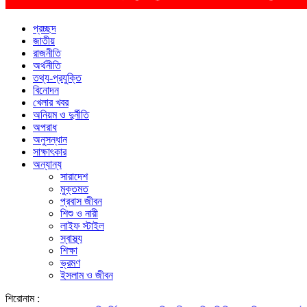
প্রচ্ছদ
জাতীয়
রাজনীতি
অর্থনীতি
তথ্য-প্রযুক্তি
বিনোদন
খেলার খবর
অনিয়ম ও দুর্নীতি
অপরাধ
অনুসন্ধান
সাক্ষাৎকার
অন্যান্য
সারাদেশ
মুক্তমত
প্রবাস জীবন
শিশু ও নারী
লাইফ স্টাইল
স্বাস্থ্য
শিক্ষা
ভ্রমণ
ইসলাম ও জীবন
শিরোনাম :