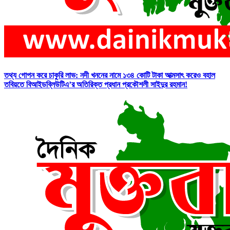
তথ্য গোপন করে চাকুরি লাভ: নদী খননের নামে ১৩৪ কোটি টাকা আত্মসাৎ করেও বহাল
তবিয়তে বিআইডব্লিউটিএ’র অতিরিক্ত প্রধান প্রকৌশলী সাইদুর রহমান!