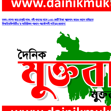
তথ্য গোপন করে চাকুরি লাভ: নদী খননের নামে ১৩৪ কোটি টাকা আত্মসাৎ করেও বহাল তবিয়তে
বিআইডব্লিউটিএ’র অতিরিক্ত প্রধান প্রকৌশলী সাইদুর রহমান!