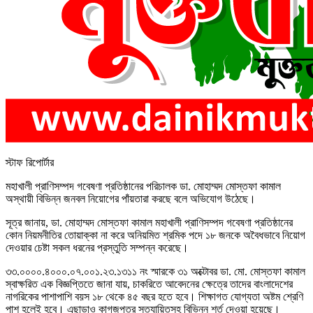
স্টাফ রিপোর্টার
মহাখালী প্রাণিসম্পদ গবেষণা প্রতিষ্ঠানের পরিচালক ডা. মোহাম্মদ মোস্তফা কামাল
অস্থায়ী বিভিন্ন জনবল নিয়োগের পাঁয়তারা করছে বলে অভিযোগ উঠেছে।
সূত্র জানায়, ডা. মোহাম্মদ মোস্তফা কামাল মহাখালী প্রাণিসম্পদ গবেষণা প্রতিষ্ঠানের
কোন নিয়মনীতির তোয়াক্কা না করে অনিয়মিত শ্রমিক পদে ১৮ জনকে অবৈধভাবে নিয়োগ
দেওয়ার চেষ্টা সকল ধরনের প্রস্তুতি সম্পন্ন করেছে।
৩৩.০০০০.৪০০০.০৭.০০১.২৩.১৩১১ নং স্মারকে ৩১ অক্টোবর ডা. মো. মোস্তফা কামাল
স্বাক্ষরিত এক বিজ্ঞপ্তিতে জানা যায়, চাকরিতে আবেদনের ক্ষেত্রে তাদের বাংলাদেশের
নাগরিকের পাশাপাশি বয়স ১৮ থেকে ৪৫ বছর হতে হবে। শিক্ষাগত যোগ্যতা অষ্টম শ্রেণি
পাশ হলেই হবে। এছাড়াও কাগজপত্র সত্যায়িতসহ বিভিন্ন শর্ত দেওয়া হয়েছে।