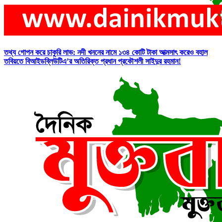
তথ্য গোপন করে চাকুরি লাভ: নদী খননের নামে ১৩৪ কোটি টাকা আত্মসাৎ করেও বহাল
তবিয়তে বিআইডব্লিউটিএ’র অতিরিক্ত প্রধান প্রকৌশলী সাইদুর রহমান!