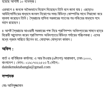
হয়েছে আগামী ১০ নভেম্বর।
এরআগে ৪ জনকে অবৈধভাবে নিয়োগ দিয়েছেন তিনি বলে জানা যায়। এছাড়াও
আউটসোর্সিংয়ের মাধ্যমে জনবল নিয়োগের সময় বিভিন্ন কোম্পানির সাথে লিয়াজো করে
ব্যবসা করেছেন তিনি। স্বৈরাচার হাসিনা সরকারের পতনের পর লবিংয়ের মাধ্যমে পদে
বহাল রয়েছেন।
৪ আগষ্ট স্বৈরাচার আওয়ামী সরকারের পক্ষ নিয়ে প্রাণিসম্পদ অধিদপ্তরের সামনে ছাত্র
বিরোধী আন্দোলন করেন প্রাণিসম্পদ অধিদপ্তরে বিভিন্ন পর্যায়ের পরিচলকরা। এদের
মধ্যে প্রথম সারিতে ছিলেন ডা. মোহাম্মদ মোস্তফা কামাল।
অফিস :
বার্তা ও বাণিজ্যিক কার্যালয়: এ আর টাওয়ার (৬ষ্টতলা) আরামবাগ, ঢাকা-১০০০,
বাংলাদেশ। ফোন:- ০১৯১৭৩২২৫২৩ ই-মেইল:-
dainikmuktabangla@gmail.com
সম্পাদক
মোঃ আনিসুজ্জামান