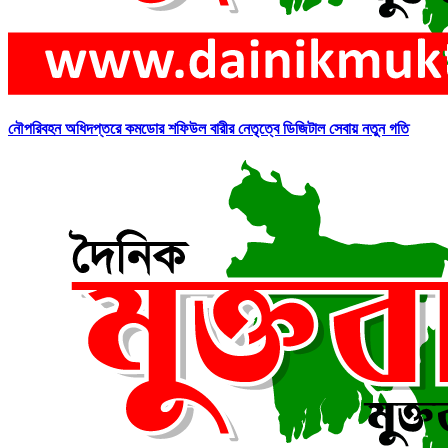
নৌপরিবহন অধিদপ্তরে কমডোর শফিউল বারীর নেতৃত্বে ডিজিটাল সেবায় নতুন গতি