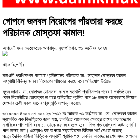
গোপনে জনবল নিয়োগের পাঁয়তারা করছে
পরিচালক মোস্তফা কামাল!
আপডেট সময় ০৬:৫৯:১৬ অপরাহ্ন, বৃহস্পতিবার, ৩১ অক্টোবর ২০২৪
স্টাফ রিপোর্টার
মহাখালী প্রাণিসম্পদ গবেষণা প্রতিষ্ঠানের পরিচালক ডা. মোহাম্মদ মোস্তফা কামাল
অস্থায়ী বিভিন্ন জনবল নিয়োগের পাঁয়তারা করছে বলে অভিযোগ উঠেছে।
সূত্র জানায়, ডা. মোহাম্মদ মোস্তফা কামাল মহাখালী প্রাণিসম্পদ গবেষণা প্রতিষ্ঠানের
কোন নিয়মনীতির তোয়াক্কা না করে অনিয়মিত শ্রমিক পদে ১৮ জনকে অবৈধভাবে নিয়োগ
দেওয়ার চেষ্টা সকল ধরনের প্রস্তুতি সম্পন্ন করেছে।
৩৩.০০০০.৪০০০.০৭.০০১.২৩.১৩১১ নং স্মারকে ৩১ অক্টোবর ডা. মো. মোস্তফা কামাল
স্বাক্ষরিত এক বিজ্ঞপ্তিতে জানা যায়, চাকরিতে আবেদনের ক্ষেত্রে তাদের বাংলাদেশের
নাগরিকের পাশাপাশি বয়স ১৮ থেকে ৪৫ বছর হতে হবে। শিক্ষাগত যোগ্যতা অষ্টম শ্রেণি
পাশ হলেই হবে। এছাড়াও কাগজপত্র সত্যায়িতসহ বিভিন্ন শর্ত দেওয়া হয়েছে।
পত্রে দৈনিক হাজিরা ভিত্তিক অস্থায়ী শ্রমিক পদে চাকরির আবেদনের শেষ সময় দেওয়ার