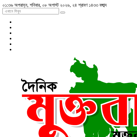
০১:৩৬ অপরাহ্ন, শনিবার, ০৮ অগাস্ট ২০২৬, ২৪ শ্রাবণ ১৪৩৩ বঙ্গাব্দ