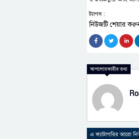
ট্যাগস :
নিউজটি শেয়ার করু
আপলোডকারীর তথ্য
Ro
এ ক্যাটাগরির আরো ন