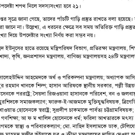
উপদেষ্টা শপথ নিলে সদস্যসংখ্যা হবে ২১।
র সূত্রে জানা গেছে, তাদের পাঁচটি গাড়ি প্রস্তুত রাখতে বলা হয়েছ
া জানে না। উল্লেখ্য, এ ধরনের ক্ষেত্রে সব সময় অতিরিক্ত গাড়ি প্রস্ত
যা দিয়ে উপদেষ্টার সংখ্যা নির্ণয় করা সম্ভব নয়।
্মদ ইউনূসের হাতে রয়েছে মন্ত্রিপরিষদ বিভাগ, প্রতিরক্ষা মন্ত্রণালয়, শিক
য, কৃষি, জনপ্রশাসন মন্ত্রণালয়, বাণিজ্য মন্ত্রণালয়সহ ২৪টি মন্ত্রণা
ে সালেহউদ্দিন আহমেদকে অর্থ ও পরিকল্পনা মন্ত্রণালয়; অধ্যাপক আস
রহমান খানকে শিল্প; হাসান আরিফকে স্থানীয় সরকার, পল্লী উন্ন
েনকে পররাষ্ট্র; সৈয়দা রিজওয়ানা হাসানকে পরিবেশ, বন ও জলবায়
ুরশিদকে সমাজকল্যাণ; ফারুক-ই-আজমকে মুক্তিযুদ্ধবিষয়ক, ব্রিগে
াত হোসেনকে স্বরাষ্ট্র; সুপ্রদীপ চাকমাকে পার্বত্য চট্টগ্রামবিষয়ক;
 ও গণশিক্ষা; আ ফ ম খালিদ হোসেনকে ধর্ম; ফরিদা আখতারকে মৎস্য
 বেগমকে স্বাস্থ্য ও পরিবারকল্যাণ; মো. নাহিদ ইসলামকে ডাক, টেল
িফ মাহমুদ সজীব ভূঁইয়াকে যুব ও ক্রীড়া মন্ত্রণালয়ের দায়িত্ব দেওয়া 