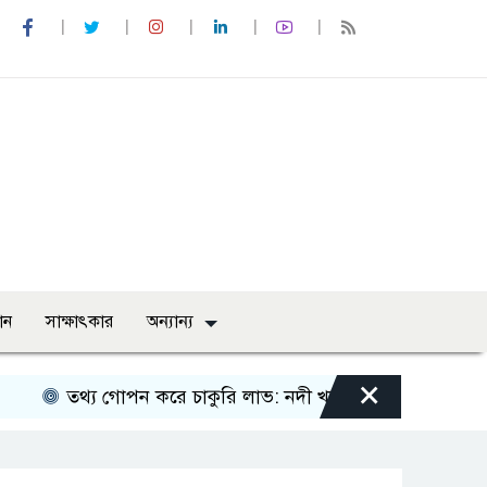
ান
সাক্ষাৎকার
অন্যান্য
×
তথ্য গোপন করে চাকুরি লাভ: নদী খননের নামে ১৩৪ কোটি টাকা