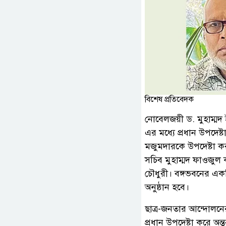
বিশেষ প্রতিবেদক
নোবেলজয়ী ড. মুহাম্মদ ই
এর মধ্যে প্রধান উপদেষ্
মজুমদারকে উপদেষ্টা কর
সচিব মুহাম্মদ ফাওজুল
চৌধুরী। বঙ্গভবনের একট
অনুষ্ঠান হবে।
ছাত্র-জনতার আন্দোলনে
প্রধান উপদেষ্টা করে অন