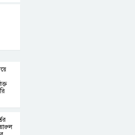
িয়ে
ক্ত
ারি
তের
়ারুল
ির