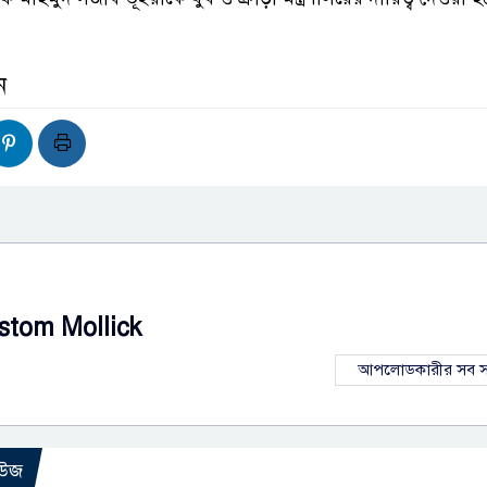
ন
stom Mollick
আপলোডকারীর সব স
িউজ