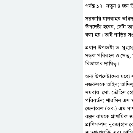
পর্যন্ত ১৭। নতুন ৪ জন 
সরকারি যানবাহন অধিদপ্ত
উপদেষ্টা হবেন, সেটা তার
বলা হয়। তাই গাড়ির সংখ্
প্রধান উপদেষ্টা ড. মুহাম
সড়ক পরিবহন ও সেতু, খাদ্
বিভাগের দায়িত্ব।
অন্য উপদেষ্টাদের মধ্য
নজরুলকে আইন; আদিলুর 
সমবায়; মো. তৌহিদ হোস
পরিবর্তন; শারমিন এস ম
জেনারেল (অব.) এম সাখাওয়
রঞ্জন রায়কে প্রাথমিক
প্রাণিসম্পদ; নুরজাহান
ও তথ্যপ্রযুক্তি এবং আস