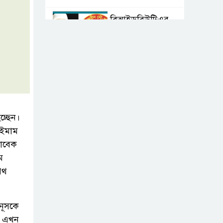
বিআইডব্লিউটিএর
সহকারী সমন্বয়
কর্মকর্তা আহসান
হাবীবের বিরুদ্ধে কোটি কোটি টাকার
অবৈধ সম্পদ অর্জনের অভিযোগ!
বিয়ের আশ্বাস দিয়ে
সুন্দরী নরিীর
চ্ছেন।
দেহভোগ: অতিরিক্ত
ী ইমাম
সাবেক
ডিআইজি জহিরুলের বিরুদ্ধে গ্রেপ্তারি
ম
পরোয়ানা
পথ
স্বাস্থ্য মন্ত্রণালয়ের
কাঁধে দুর্নীতির ভুত:
নূসকে
চার মাস ধরে আটকে
যা এখন