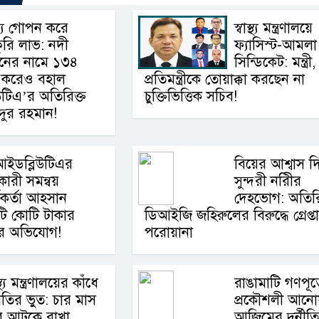
্য গোপন করে
স্বাস্থ্য মন্ত্রণালয়ে
ুরি লাভ: নদী
ফ্যাসিস্ট-আমলা
নের নামে ১৩৪
সিন্ডিকেট: মন্ত্রী,
ৎ করেও বহাল
প্রতিমন্ত্রীকে তোয়াক্কা করছেন না
টিএ’র অতিরিক্ত
চুক্তিভিত্তিক সচিব!
ইদুর রহমান!
আইডব্লিউটিএর
বিয়ের আশ্বাস দ
কারী সমন্বয়
সুন্দরী নরিীর
মকর্তা আহসান
দেহভোগ: অতিরি
োটি কোটি টাকার
ডিআইজি জহিরুলের বিরুদ্ধে গ্রেপ্ত
ের অভিযোগ!
পরোয়ানা
স্থ্য মন্ত্রণালয়ের কাঁধে
রাঙামাটি গণপূর্
্নীতির ভুত: চার মাস
প্রকৌশলী আনোয
ে আটকে রাখা
আজিমের দুর্নীত