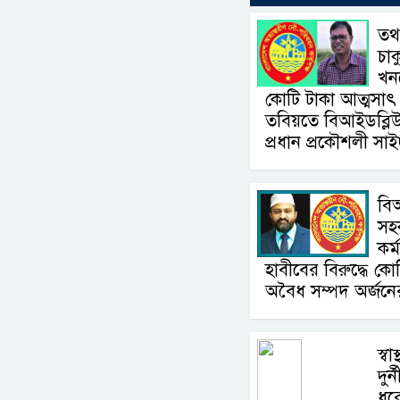
তথ
চাক
খন
কোটি টাকা আত্মসা
তবিয়তে বিআইডব্লিউ
প্রধান প্রকৌশলী সা
বি
সহ
কর্
হাবীবের বিরুদ্ধে ক
অবৈধ সম্পদ অর্জন
স্বা
দুর
ধর