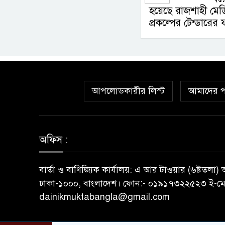
হয়েছে রাজশাহী মেডি
প্রকল্পের টেন্ডারের
আপলোডকারীর লিস্ট
আমাদের প
অফিস :
বার্তা ও বাণিজ্যিক কার্যালয়: এ আর টাওয়ার (৬ষ্টতলা
ঢাকা-১০০০, বাংলাদেশ। ফোন:- ০১৯১৭৩২২৫২৩ ই-মে
dainikmuktabangla@gmail.com