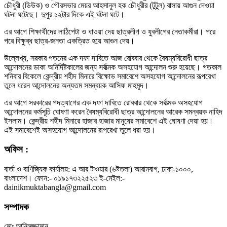
চৌধুরী (ডিউক) ও পৌরসভার মেয়র আহসানুল হক চৌধুরীর (টুটুল) বাসায় আগুন দেওয়া
ঘটনা ঘটেছে। দুপুর ১২টার দিকে এই ঘটনা ঘটে।
এর আগে শিক্ষার্থীদের লাঠিপেটা ও ধাওয়া দেয় ছাত্রলীগ ও যুবলীগের নেতাকর্মীরা। পরে
পরে বিক্ষুব্ধ ছাত্র-জনতা একত্রিত হয়ে আগুন দেয়।
উল্লেখ্য, সরকার পতনের এক দফা দাবিতে আজ রোববার থেকে বৈষম্যবিরোধী ছাত্র
আন্দোলনের ডাকা অনির্দিষ্টকালের জন্য সর্বাত্মক অসহযোগ আন্দোলন শুরু হয়েছে। গতকাল
শনিবার বিকেলে কেন্দ্রীয় শহীদ মিনারে বিক্ষোভ সমাবেশে অসহযোগ আন্দোলনের রূপরেখা
তুলে ধরেন আন্দোলনের অন্যতম সমন্বয়ক আসিফ মাহমুদ।
এর আগে সরকারের পদত্যাগের এক দফা দাবিতে রোববার থেকে সর্বাত্মক অসহযোগ
আন্দোলনের কর্মসূচি ঘোষণা করেন বৈষম্যবিরোধী ছাত্র আন্দোলনের আরেক সমন্বয়ক নাহিদ
ইসলাম। কেন্দ্রীয় শহীদ মিনারে হাজার হাজার মানুষের সমাবেশে এই ঘোষণা দেয়া হয়।
এই সমাবেশেই অসহযোগ আন্দোলনের রূপরেখা তুলে ধরা হয়।
অফিস :
বার্তা ও বাণিজ্যিক কার্যালয়: এ আর টাওয়ার (৬ষ্টতলা) আরামবাগ, ঢাকা-১০০০,
বাংলাদেশ। ফোন:- ০১৯১৭৩২২৫২৩ ই-মেইল:-
dainikmuktabangla@gmail.com
সম্পাদক
মোঃ আনিসুজ্জামান