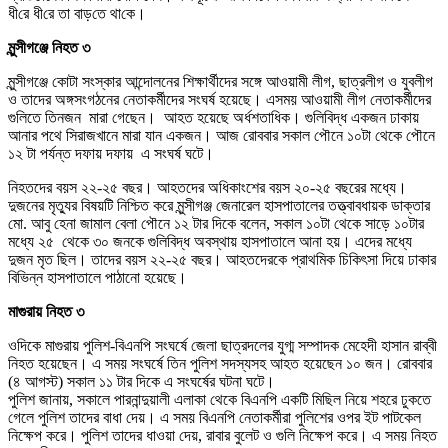
ধী‌রে ধী‌রে তা বাড়‌তে থা‌কে।
মুন্সীগঞ্জে নিহত ৩
মুন্সীগঞ্জে কোটা সংস্কার আন্দোলনের শিক্ষার্থীদের সঙ্গে আওয়ামী লীগ, ছাত্রলীগ ও যুবলীগ
ও তাদের অঙ্গসংগঠনের নেতাকর্মীদের সংঘর্ষ হয়েছে। এসময় আওয়ামী লীগ নেতাকর্মীদের
গুলিতে তিনজন মারা গেছেন। আহত হয়েছে অর্ধশতাধিক। গুলিবিদ্ধ একজন ঢাকায়
আনার পথে সিরাজখানে মারা যান একজন। আজ রোববার সকাল পৌনে ১০টা থেকে পৌনে
১২ টা পর্যন্ত দফায় দফায় এ সংঘর্ষ ঘটে।
নিহতদের বয়স ২২-২৫ বছর। আহতদের অধিকাংশের বয়স ২০-২৫ বছরের মধ্যে।
দুজনের মৃত্যুর বিষয়টি নিশ্চিত করে মুন্সীগঞ্জ জেনারেল হাসপাতালের তত্ত্বাবধায়ক ডাক্তার
মো. আবু হেনা জামাল বেলা পৌনে ১২ টার দিকে বলেন, সকাল ১০টা থেকে সাড়ে ১০টার
মধ্যে ২৫ থেকে ৩০ জনকে গুলিবিদ্ধ অবস্থায় হাসপাতালে আনা হয়। এদের মধ্যে
দুজন মৃত ছিল। তাদের বয়স ২২-২৫ বছর। আহতদেরকে প্রাথমিক চিকিৎসা দিয়ে ঢাকার
বিভিন্ন হাসপাতালে পাঠানো হয়েছে।
মাগুরায় নিহত ৩
ওদিকে মাগুরায় পুলিশ-বিএনপি সংঘর্ষে জেলা ছাত্রদলের যুগ্ম সম্পাদক মেহেদী হাসান রাব্বী
নিহত হয়েছেন। এ সময় সংঘর্ষে তিন পুলিশ সদস্যসহ আহত হয়েছেন ১০ জন। রোববার
(৪ আগস্ট) সকাল ১১ টার দিকে এ সংঘর্ষের ঘটনা ঘটে।
পুলিশ জানায়, সকালে পারনান্দুয়ালী এলাকা থেকে বিএনপি একটি মিছিল নিয়ে শহরে ঢুকতে
গেলে পুলিশ তাদের বাধা দেয়। এ সময় বিএনপি নেতাকর্মীরা পুলিশের ওপর ইট পাটকেল
নিক্ষেপ করে। পুলিশ তাদের ধাওয়া দেয়, রাবার বুলেট ও গুলি নিক্ষেপ করে। এ সময় নিহত