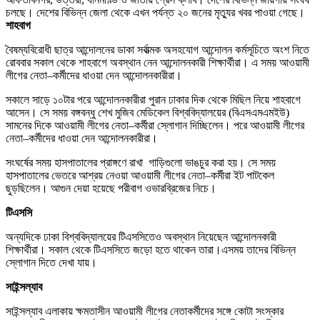
চলছে। দেশের বিভিন্ন জেলা থেকে এখন পর্যন্ত ২০ জনের মৃত্যুর খবর পাওয়া গেছে।
শাহবাগ
বৈষম্যবিরোধী ছাত্র আন্দোলনের ডাকা সর্বাত্মক অসহযোগ আন্দোলন কর্মসূচিতে অংশ নিতে
রোববার সকাল থেকে শাহবাগে অবস্থান নেন আন্দোলনকারী শিক্ষার্থীরা। এ সময় আওয়ামী
লীগের নেতা–কর্মীদের ধাওয়া দেন আন্দোলনকারীরা।
সকালে সাড়ে ১০টার পরে আন্দোলনকারীরা পুরান ঢাকার দিক থেকে মিছিল নিয়ে শাহবাগে
আসেন। সে সময় বঙ্গবন্ধু শেখ মুজিব মেডিকেল বিশ্ববিদ্যালয়ের (বিএসএমএমইউ)
সামনের দিকে আওয়ামী লীগের নেতা–কর্মীরা স্লোগান দিচ্ছিলেন। পরে আওয়ামী লীগের
নেতা–কর্মীদের ধাওয়া দেন আন্দোলনকারীরা।
সংঘর্ষের সময় হাসপাতালের প্রাঙ্গণে রাখা গাড়িগুলো ভাঙচুর করা হয়। সে সময়
হাসপাতালের ভেতরে আশ্রয় নেওয়া আওয়ামী লীগের নেতা–কর্মীরা ইট পাটকেল
ছুড়ছিলেন। আগুন দেয়া হয়েছে পরীবাগ ওভারব্রিজের নিচে।
টিএসসি
অন্যদিকে ঢাকা বিশ্ববিদ্যালয়ের টিএসসিতেও অবস্থান নিয়েছেন আন্দোলনকারী
শিক্ষার্থীরা। সকাল থেকে টিএসসিতে জড়ো হতে থাকেন তারা।এসময় তাদের বিভিন্ন
স্লোগান দিতে দেখা যায়।
সাইন্সল্যাব
সাইন্সল্যাব এলাকায় ক্ষমতাসীন আওয়ামী লীগের নেতাকর্মীদের সঙ্গে কোটা সংস্কার