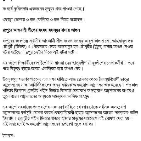
সংঘর্ষে কুমিল্লায় একজনের মৃত্যুর খবর পাওয়া গেছে।
এছাড়া ভোলায় ৩ জন ফেনিতে ৩ জন নিহত হয়েছেন।
রংপুরে আওয়ামী লীগের সংসদ সদস্যর বাসায় আগুন
রংপুরের বদরগঞ্জে স্থানীয় আওয়ামী লীগ সংসদ সদস্য আবুল কালাম মো. আহসানুল হক
চৌধুরী (ডিউক) ও পৌরসভার মেয়র আহসানুল হক চৌধুরীর (টুটুল) বাসায় আগুন দেওয়া
ঘটনা ঘটেছে। দুপুর ১২টার দিকে এই ঘটনা ঘটে।
এর আগে শিক্ষার্থীদের লাঠিপেটা ও ধাওয়া দেয় ছাত্রলীগ ও যুবলীগের নেতাকর্মীরা। পরে
পরে বিক্ষুব্ধ ছাত্র-জনতা একত্রিত হয়ে আগুন দেয়।
উল্লেখ্য, সরকার পতনের এক দফা দাবিতে আজ রোববার থেকে বৈষম্যবিরোধী ছাত্র
আন্দোলনের ডাকা অনির্দিষ্টকালের জন্য সর্বাত্মক অসহযোগ আন্দোলন শুরু হয়েছে। গতকাল
শনিবার বিকেলে কেন্দ্রীয় শহীদ মিনারে বিক্ষোভ সমাবেশে অসহযোগ আন্দোলনের রূপরেখা
তুলে ধরেন আন্দোলনের অন্যতম সমন্বয়ক আসিফ মাহমুদ।
এর আগে সরকারের পদত্যাগের এক দফা দাবিতে রোববার থেকে সর্বাত্মক অসহযোগ
আন্দোলনের কর্মসূচি ঘোষণা করেন বৈষম্যবিরোধী ছাত্র আন্দোলনের আরেক সমন্বয়ক নাহিদ
ইসলাম। কেন্দ্রীয় শহীদ মিনারে হাজার হাজার মানুষের সমাবেশে এই ঘোষণা দেয়া হয়।
এই সমাবেশেই অসহযোগ আন্দোলনের রূপরেখা তুলে ধরা হয়।
ট্যাগস :