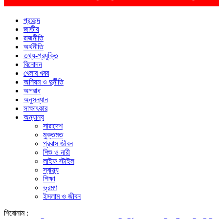
প্রচ্ছদ
জাতীয়
রাজনীতি
অর্থনীতি
তথ্য-প্রযুক্তি
বিনোদন
খেলার খবর
অনিয়ম ও দুর্নীতি
অপরাধ
অনুসন্ধান
সাক্ষাৎকার
অন্যান্য
সারাদেশ
মুক্তমত
প্রবাস জীবন
শিশু ও নারী
লাইফ স্টাইল
স্বাস্থ্য
শিক্ষা
ভ্রমণ
ইসলাম ও জীবন
শিরোনাম :