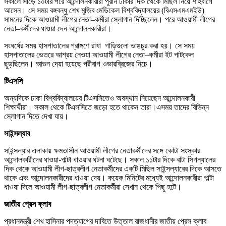
সকালে সাড়ে ১০টার পরে আন্দোলনকারীরা পুরান ঢাকার দিক থেকে মিছিল নিয়ে শাহবাগে
আসেন। সে সময় বঙ্গবন্ধু শেখ মুজিব মেডিকেল বিশ্ববিদ্যালয়ের (বিএসএমএমইউ)
সামনের দিকে আওয়ামী লীগের নেতা–কর্মীরা স্লোগান দিচ্ছিলেন। পরে আওয়ামী লীগের
নেতা–কর্মীদের ধাওয়া দেন আন্দোলনকারীরা।
সংঘর্ষের সময় হাসপাতালের প্রাঙ্গণে রাখা গাড়িগুলো ভাঙচুর করা হয়। সে সময়
হাসপাতালের ভেতরে আশ্রয় নেওয়া আওয়ামী লীগের নেতা–কর্মীরা ইট পাটকেল
ছুড়ছিলেন। আগুন দেয়া হয়েছে পরীবাগ ওভারব্রিজের নিচে।
টিএসসি
অন্যদিকে ঢাকা বিশ্ববিদ্যালয়ের টিএসসিতেও অবস্থান নিয়েছেন আন্দোলনকারী
শিক্ষার্থীরা। সকাল থেকে টিএসসিতে জড়ো হতে থাকেন তারা।এসময় তাদের বিভিন্ন
স্লোগান দিতে দেখা যায়।
সাইন্সল্যাব
সাইন্সল্যাব এলাকায় ক্ষমতাসীন আওয়ামী লীগের নেতাকর্মীদের সঙ্গে কোটা সংস্কার
আন্দোলকারীদের ধাওয়া-পাল্টা ধাওয়ার ঘটনা ঘটেছে। সকাল ১১টার দিকে বাটা সিগন্যালের
দিক থেকে আওয়ামী লীগ-ছাত্রলীগ নেতাকর্মীদের একটি মিছিল সাইন্সল্যাবের দিকে আসতে
থাকে এবং আন্দোলনকারীদের ধাওয়া দেয়। কয়েক মিনিটের মধ্যেই আন্দোলনকারীরা পাল্টা
ধাওয়া দিলে আওয়ামী লীগ-ছাত্রলীগ নেতাকর্মীরা সেখান থেকে পিছু হটে।
জাতীয় প্রেস ক্লাব
প্রধানমন্ত্রী শেখ হাসিনার পদত্যাগের দাবিতে উত্তাল রাজধানীর জাতীয় প্রেস ক্লাব