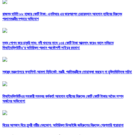
রাজস্ব ঘাটতি ৮৮ হাজার কোটি টাকা: এনবিআর এর ভারপ্রাপ্ত চেয়ারম্যান আহসান হাবিবের বিরুদ্ধে
প্রধানমন্ত্রীর দপ্তরে অভিযোগ
তথ্য গোপন করে চাকুরি লাভ: নদী খননের নামে ১৩৪ কোটি টাকা আত্মসাৎ করেও বহাল তবিয়তে
বিআইডব্লিউটিএ’র অতিরিক্ত প্রধান প্রকৌশলী সাইদুর রহমান!
স্বাস্থ্য মন্ত্রণালয়ে ফ্যাসিস্ট-আমলা সিন্ডিকেট: মন্ত্রী, প্রতিমন্ত্রীকে তোয়াক্কা করছেন না চুক্তিভিত্তিক সচিব!
বিআইডব্লিউটিএর সহকারী সমন্বয় কর্মকর্তা আহসান হাবীবের বিরুদ্ধে কোটি কোটি টাকার অবৈধ সম্পদ
অর্জনের অভিযোগ!
বিয়ের আশ্বাস দিয়ে সুন্দরী নরিীর দেহভোগ: অতিরিক্ত ডিআইজি জহিরুলের বিরুদ্ধে গ্রেপ্তারি পরোয়ানা