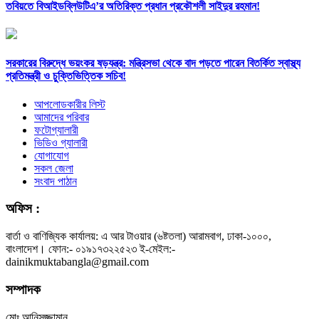
তবিয়তে বিআইডব্লিউটিএ’র অতিরিক্ত প্রধান প্রকৌশলী সাইদুর রহমান!
সরকারের বিরুদ্ধে ভয়ংকর ষড়যন্ত্র: মন্ত্রিসভা থেকে বাদ পড়তে পারেন বিতর্কিত স্বাস্থ্য
প্রতিমন্ত্রী ও চুক্তিভিত্তিক সচিব!
আপলোডকারীর লিস্ট
আমাদের পরিবার
ফটোগ্যালারী
ভিডিও গ্যালারী
যোগাযোগ
সকল জেলা
সংবাদ পাঠান
অফিস :
বার্তা ও বাণিজ্যিক কার্যালয়: এ আর টাওয়ার (৬ষ্টতলা) আরামবাগ, ঢাকা-১০০০,
বাংলাদেশ। ফোন:- ০১৯১৭৩২২৫২৩ ই-মেইল:-
dainikmuktabangla@gmail.com
সম্পাদক
মোঃ আনিসুজ্জামান