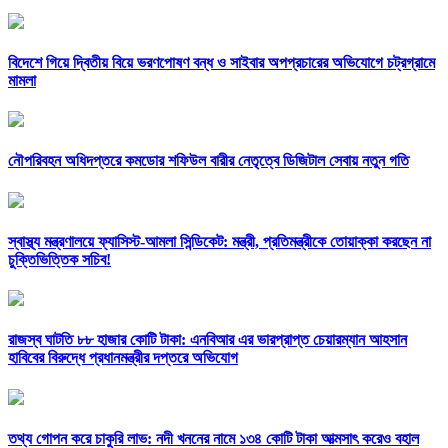
বিদেশে গিয়ে দ্বিতীয় বিয়ে ভরণপোষণ বন্ধ ও সাইবার অপপ্রচারের অভিযোগে চট্রগ্রামে
মামলা
নৌপরিবহন অধিদপ্তরে কমডোর শফিউল বারীর নেতৃত্বে ডিজিটাল সেবায় নতুন গতি
স্বাস্থ্য মন্ত্রণালয়ে ফ্যাসিস্ট-আমলা সিন্ডিকেট: মন্ত্রী, প্রতিমন্ত্রীকে তোয়াক্কা করছেন না
চুক্তিভিত্তিক সচিব!
রাজস্ব ঘাটতি ৮৮ হাজার কোটি টাকা: এনবিআর এর ভারপ্রাপ্ত চেয়ারম্যান আহসান
হাবিবের বিরুদ্ধে প্রধানমন্ত্রীর দপ্তরে অভিযোগ
তথ্য গোপন করে চাকুরি লাভ: নদী খননের নামে ১৩৪ কোটি টাকা আত্মসাৎ করেও বহাল