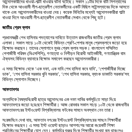
আন্দোলকারীদের ধাওয়া-পাল্টা ধাওয়ার ঘটনা ঘটেছে। সকাল ১১টার দিকে বাটা সিগন্যালের
দিক থেকে আওয়ামী লীগ-ছাত্রলীগ নেতাকর্মীদের একটি মিছিল সাইন্সল্যাবের দিকে আসতে
থাকে এবং আন্দোলনকারীদের ধাওয়া দেয়। কয়েক মিনিটের মধ্যেই আন্দোলনকারীরা পাল্টা
ধাওয়া দিলে আওয়ামী লীগ-ছাত্রলীগ নেতাকর্মীরা সেখান থেকে পিছু হটে।
জাতীয় প্রেস ক্লাব
প্রধানমন্ত্রী শেখ হাসিনার পদত্যাগের দাবিতে উত্তাল রাজধানীর জাতীয় প্রেস ক্লাব
এলাকা। সকাল সাড়ে ১০টা থেকেই বিভিন্ন শ্রেণি-পেশার মানুষ প্রেসক্লাবে জড়ো হয়ে
বিক্ষোভ করছেন। তাদের স্লোগানে মুখর প্রেস ক্লাব সড়ক। বাংলাদেশ সম্মিলিত
পেশাজীবী পরিষদ (বিএসপিপি), গণহত্যা ও নিপীড়ন বিরোধী আইনজীবী, গণতান্ত্রিক বাম
ঐক্যসহ বিভিন্ন ব্যানারে বিক্ষোভ সমাবেশ করছেন আন্দোলনকারীরা।
এ সময় বিক্ষোভ থেকে ‘এক দফা, এক দাবি শেখ হাসিনা কবে যাবি’, ‘পেশাজীবীরা দিচ্ছে
ডাক’, ‘শেখ হাসিনা সরকার খুনি সরকার’, ‘শেখ হাসিনা সরকার, ব্যাংক ডাকাতি সরকার’সহ
বিভিন্ন স্লোগান দিচ্ছেন।
আফতাবগর
অন্যদিকে বৈষম‌্যবি‌রো‌ধী ছাত্র আন্দোল‌নের এক দফা দা‌বির কর্মসূ‌চি‌তে সাড়া দি‌য়ে
আফতাবগরে জড়ো হ‌য়ে‌ছেন শিক্ষার্থীরা। আজ রোববার সকাল সা‌ড়ে ১০টা থে‌কে রাজধানীর
আফতাবনগ‌রের ইস্টও‌য়েস্ট বিশ্ব‌বিদ‌্যালয় ফট‌কের সা‌মনে অবস্থান নেন তারা।
স‌রেজ‌মি‌নে দেখা যায়, আফতাব নগ‌রের ইস্টও‌য়েস্ট বিশ্ব‌বিদ‌্যাল‌য়ের সাম‌নে শিক্ষার্থীরা
বি‌ক্ষোভ কর‌ছেন। এ সময় ইস্ট ওয়েস্ট ছাড়াও আশপা‌শের আরো ক‌য়েক‌টি শিক্ষা
প্রতিষ্ঠা‌নের শিক্ষার্থীরা যোগ দেন। কর্মসূ‌চির শুরুর দি‌কে শিক্ষার্থীর সংখ‌্যা কম থাক‌লেও