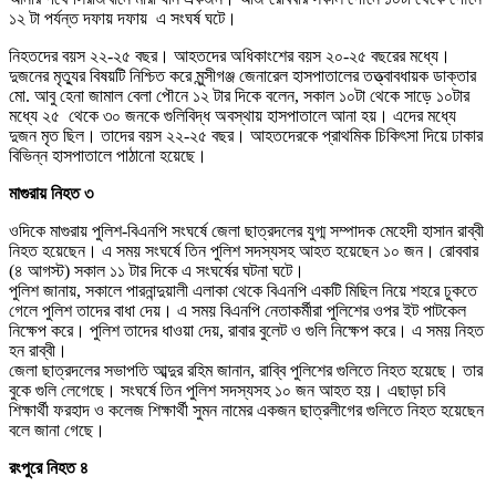
১২ টা পর্যন্ত দফায় দফায় এ সংঘর্ষ ঘটে।
নিহতদের বয়স ২২-২৫ বছর। আহতদের অধিকাংশের বয়স ২০-২৫ বছরের মধ্যে।
দুজনের মৃত্যুর বিষয়টি নিশ্চিত করে মুন্সীগঞ্জ জেনারেল হাসপাতালের তত্ত্বাবধায়ক ডাক্তার
মো. আবু হেনা জামাল বেলা পৌনে ১২ টার দিকে বলেন, সকাল ১০টা থেকে সাড়ে ১০টার
মধ্যে ২৫ থেকে ৩০ জনকে গুলিবিদ্ধ অবস্থায় হাসপাতালে আনা হয়। এদের মধ্যে
দুজন মৃত ছিল। তাদের বয়স ২২-২৫ বছর। আহতদেরকে প্রাথমিক চিকিৎসা দিয়ে ঢাকার
বিভিন্ন হাসপাতালে পাঠানো হয়েছে।
মাগুরায় নিহত ৩
ওদিকে মাগুরায় পুলিশ-বিএনপি সংঘর্ষে জেলা ছাত্রদলের যুগ্ম সম্পাদক মেহেদী হাসান রাব্বী
নিহত হয়েছেন। এ সময় সংঘর্ষে তিন পুলিশ সদস্যসহ আহত হয়েছেন ১০ জন। রোববার
(৪ আগস্ট) সকাল ১১ টার দিকে এ সংঘর্ষের ঘটনা ঘটে।
পুলিশ জানায়, সকালে পারনান্দুয়ালী এলাকা থেকে বিএনপি একটি মিছিল নিয়ে শহরে ঢুকতে
গেলে পুলিশ তাদের বাধা দেয়। এ সময় বিএনপি নেতাকর্মীরা পুলিশের ওপর ইট পাটকেল
নিক্ষেপ করে। পুলিশ তাদের ধাওয়া দেয়, রাবার বুলেট ও গুলি নিক্ষেপ করে। এ সময় নিহত
হন রাব্বী।
জেলা ছাত্রদলের সভাপতি আব্দুর রহিম জানান, রাব্বি পুলিশের গুলিতে নিহত হয়েছে। তার
বুকে গুলি লেগেছে। সংঘর্ষে তিন পুলিশ সদস্যসহ ১০ জন আহত হয়। এছাড়া চবি
শিক্ষার্থী ফরহাদ ও কলেজ শিক্ষার্থী সুমন নামের একজন ছাত্রলীগের গুলিতে নিহত হয়েছেন
বলে জানা গেছে।
রংপুরে নিহত ৪