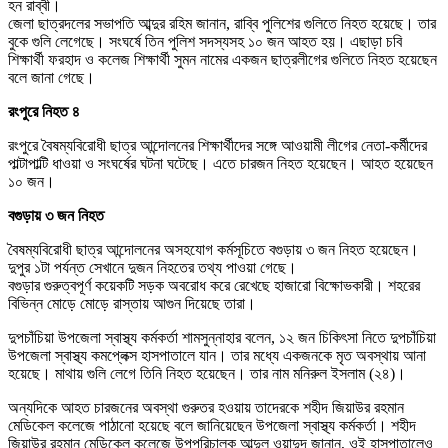
হন রাব্বী।
জেলা ছাত্রদলের সভাপতি আব্দুর রহিম জানান, রাব্বি পুলিশের গুলিতে নিহত হয়েছে। তার
বুকে গুলি লেগেছে। সংঘর্ষে তিন পুলিশ সদস্যসহ ১০ জন আহত হয়। এছাড়া চবি
শিক্ষার্থী ফরহাদ ও কলেজ শিক্ষার্থী সুমন নামের একজন ছাত্রলীগের গুলিতে নিহত হয়েছেন
বলে জানা গেছে।
রংপুরে নিহত ৪
রংপুরে বৈষম্যবিরোধী ছাত্র আন্দোলনের শিক্ষার্থীদের সঙ্গে আওয়ামী লীগের নেতা-কর্মীদের
পাল্টাপাল্টি ধাওয়া ও সংঘর্ষের ঘটনা ঘটেছে। এতে চারজন নিহত হয়েছেন। আহত হয়েছেন
১০ জন।
বগুড়ায় ৩ জন নিহত
বৈষম্যবিরোধী ছাত্র আন্দোলনের অসহযোগ কর্মসূচিতে বগুড়ায় ৩ জন নিহত হয়েছেন।
দুপুর ১টা পর্যন্ত সেখানে দুজন নিহতের তথ্য পাওয়া গেছে।
বগুড়ার গুরুত্বপূর্ণ কয়েকটি সড়ক অবরোধ করে রেখেছে হাজারো বিক্ষোভকারী। শহরের
বিভিন্ন মোড়ে মোড়ে রাস্তায় আগুন দিয়েছে তারা।
দুপচাঁচিয়া উপজেলা স্বাস্থ্য কর্মকর্তা শামসুন্নাহার বলেন, ১২ জন চিকিৎসা নিতে দুপচাঁচিয়া
উপজেলা স্বাস্থ্য কমপ্লেক্স হাসপাতালে যান। তার মধ্যে একজনকে মৃত অবস্থায় আনা
হয়েছে। মাথায় গুলি লেগে তিনি নিহত হয়েছেন। তার নাম মনিরুল ইসলাম (২৪)।
অন্যদিকে আহত চারজনের অবস্থা গুরুতর হওয়ায় তাদেরকে শহীদ জিয়াউর রহমান
মেডিকেল কলেজে পাঠানো হয়েছে বলে জানিয়েছেন উপজেলা স্বাস্থ্য কর্মকর্তা। শহীদ
জিয়াউর রহমান মেডিকেল কলেজে উপপরিচালক আব্দুল ওয়াদুদ জানান, ওই হাসপাতালেও