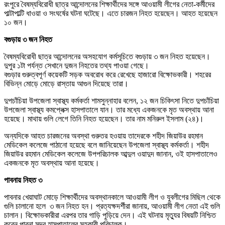
রংপুরে বৈষম্যবিরোধী ছাত্র আন্দোলনের শিক্ষার্থীদের সঙ্গে আওয়ামী লীগের নেতা-কর্মীদের
পাল্টাপাল্টি ধাওয়া ও সংঘর্ষের ঘটনা ঘটেছে। এতে চারজন নিহত হয়েছেন। আহত হয়েছেন
১০ জন।
বগুড়ায় ৩ জন নিহত
বৈষম্যবিরোধী ছাত্র আন্দোলনের অসহযোগ কর্মসূচিতে বগুড়ায় ৩ জন নিহত হয়েছেন।
দুপুর ১টা পর্যন্ত সেখানে দুজন নিহতের তথ্য পাওয়া গেছে।
বগুড়ার গুরুত্বপূর্ণ কয়েকটি সড়ক অবরোধ করে রেখেছে হাজারো বিক্ষোভকারী। শহরের
বিভিন্ন মোড়ে মোড়ে রাস্তায় আগুন দিয়েছে তারা।
দুপচাঁচিয়া উপজেলা স্বাস্থ্য কর্মকর্তা শামসুন্নাহার বলেন, ১২ জন চিকিৎসা নিতে দুপচাঁচিয়া
উপজেলা স্বাস্থ্য কমপ্লেক্স হাসপাতালে যান। তার মধ্যে একজনকে মৃত অবস্থায় আনা
হয়েছে। মাথায় গুলি লেগে তিনি নিহত হয়েছেন। তার নাম মনিরুল ইসলাম (২৪)।
অন্যদিকে আহত চারজনের অবস্থা গুরুতর হওয়ায় তাদেরকে শহীদ জিয়াউর রহমান
মেডিকেল কলেজে পাঠানো হয়েছে বলে জানিয়েছেন উপজেলা স্বাস্থ্য কর্মকর্তা। শহীদ
জিয়াউর রহমান মেডিকেল কলেজে উপপরিচালক আব্দুল ওয়াদুদ জানান, ওই হাসপাতালেও
একজনকে মৃত অবস্থায় আনা হয়েছে।
পাবনায় নিহত ৩
পাবনার খেয়াঘাট মোড়ে শিক্ষার্থীদের অবস্থানকালে আওয়ামী লীগ ও যুবলীগের মিছিল থেকে
গুলি চালানো হলে ৩ জন নিহত হন। প্রত্যক্ষদর্শীরা জানায়, আওয়ামী লীগ নেতা এই গুলি
চালান। বিক্ষোভকারীরা এরপর তার গাড়ি পুড়িয়ে দেন। এই ঘটনায় মৃত্যুর বিষয়টি নিশ্চিত
করেন পাবনা সদর হাসপাতালের সহকারী পরিচালক।