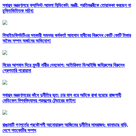
স্বাস্থ্য মন্ত্রণালয়ে ফ্যাসিস্ট-আমলা সিন্ডিকেট: মন্ত্রী, প্রতিমন্ত্রীকে তোয়াক্কা করছেন না
চুক্তিভিত্তিক সচিব!
বিআইডব্লিউটিএর সহকারী সমন্বয় কর্মকর্তা আহসান হাবীবের বিরুদ্ধে কোটি কোটি টাকার
অবৈধ সম্পদ অর্জনের অভিযোগ!
বিয়ের আশ্বাস দিয়ে সুন্দরী নরিীর দেহভোগ: অতিরিক্ত ডিআইজি জহিরুলের বিরুদ্ধে
গ্রেপ্তারি পরোয়ানা
স্বাস্থ্য মন্ত্রণালয়ের কাঁধে দুর্নীতির ভুত: চার মাস ধরে আটকে রাখা হয়েছে রাজশাহী
মেডিকেল বিশ্ববিদ্যালয় প্রকল্পের টেন্ডারের ফাইল!
রাঙামাটি গণপূর্তের প্রকৌশলী আনোয়ারুল আজিমের দুর্নীতির সাম্রাজ্য: কানাডায় বাড়ি,
দেশে শতকোটির সম্পদ