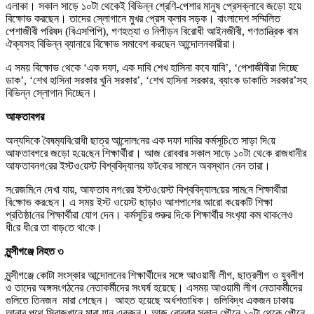
এলাকা। সকাল সাড়ে ১০টা থেকেই বিভিন্ন শ্রেণি-পেশার মানুষ প্রেসক্লাবে জড়ো হয়ে
বিক্ষোভ করছেন। তাদের স্লোগানে মুখর প্রেস ক্লাব সড়ক। বাংলাদেশ সম্মিলিত
পেশাজীবী পরিষদ (বিএসপিপি), গণহত্যা ও নিপীড়ন বিরোধী আইনজীবী, গণতান্ত্রিক বাম
ঐক্যসহ বিভিন্ন ব্যানারে বিক্ষোভ সমাবেশ করছেন আন্দোলনকারীরা।
এ সময় বিক্ষোভ থেকে ‘এক দফা, এক দাবি শেখ হাসিনা কবে যাবি’, ‘পেশাজীবীরা দিচ্ছে
ডাক’, ‘শেখ হাসিনা সরকার খুনি সরকার’, ‘শেখ হাসিনা সরকার, ব্যাংক ডাকাতি সরকার’সহ
বিভিন্ন স্লোগান দিচ্ছেন।
আফতাবগর
অন্যদিকে বৈষম‌্যবি‌রো‌ধী ছাত্র আন্দোল‌নের এক দফা দা‌বির কর্মসূ‌চি‌তে সাড়া দি‌য়ে
আফতাবগরে জড়ো হ‌য়ে‌ছেন শিক্ষার্থীরা। আজ রোববার সকাল সা‌ড়ে ১০টা থে‌কে রাজধানীর
আফতাবনগ‌রের ইস্টও‌য়েস্ট বিশ্ব‌বিদ‌্যালয় ফট‌কের সা‌মনে অবস্থান নেন তারা।
স‌রেজ‌মি‌নে দেখা যায়, আফতাব নগ‌রের ইস্টও‌য়েস্ট বিশ্ব‌বিদ‌্যাল‌য়ের সাম‌নে শিক্ষার্থীরা
বি‌ক্ষোভ কর‌ছেন। এ সময় ইস্ট ওয়েস্ট ছাড়াও আশপা‌শের আরো ক‌য়েক‌টি শিক্ষা
প্রতিষ্ঠা‌নের শিক্ষার্থীরা যোগ দেন। কর্মসূ‌চির শুরুর দি‌কে শিক্ষার্থীর সংখ‌্যা কম থাক‌লেও
ধী‌রে ধী‌রে তা বাড়‌তে থা‌কে।
মুন্সীগঞ্জে নিহত ৩
মুন্সীগঞ্জে কোটা সংস্কার আন্দোলনের শিক্ষার্থীদের সঙ্গে আওয়ামী লীগ, ছাত্রলীগ ও যুবলীগ
ও তাদের অঙ্গসংগঠনের নেতাকর্মীদের সংঘর্ষ হয়েছে। এসময় আওয়ামী লীগ নেতাকর্মীদের
গুলিতে তিনজন মারা গেছেন। আহত হয়েছে অর্ধশতাধিক। গুলিবিদ্ধ একজন ঢাকায়
আনার পথে সিরাজখানে মারা যান একজন। আজ রোববার সকাল পৌনে ১০টা থেকে পৌনে