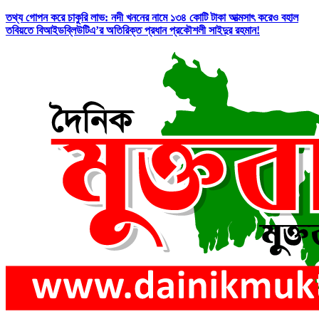
তথ্য গোপন করে চাকুরি লাভ: নদী খননের নামে ১৩৪ কোটি টাকা আত্মসাৎ করেও বহাল
তবিয়তে বিআইডব্লিউটিএ’র অতিরিক্ত প্রধান প্রকৌশলী সাইদুর রহমান!