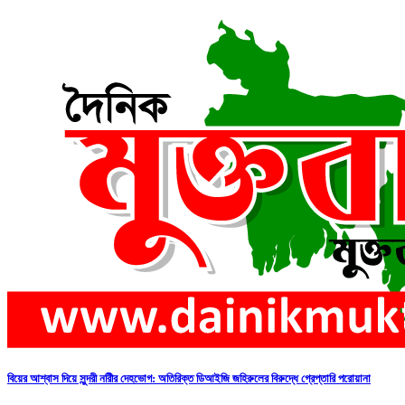
বিয়ের আশ্বাস দিয়ে সুন্দরী নরিীর দেহভোগ: অতিরিক্ত ডিআইজি জহিরুলের বিরুদ্ধে গ্রেপ্তারি পরোয়ানা