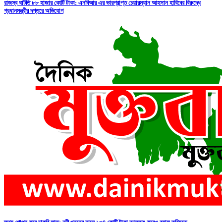
রাজস্ব ঘাটতি ৮৮ হাজার কোটি টাকা: এনবিআর এর ভারপ্রাপ্ত চেয়ারম্যান আহসান হাবিবের বিরুদ্ধে
প্রধানমন্ত্রীর দপ্তরে অভিযোগ