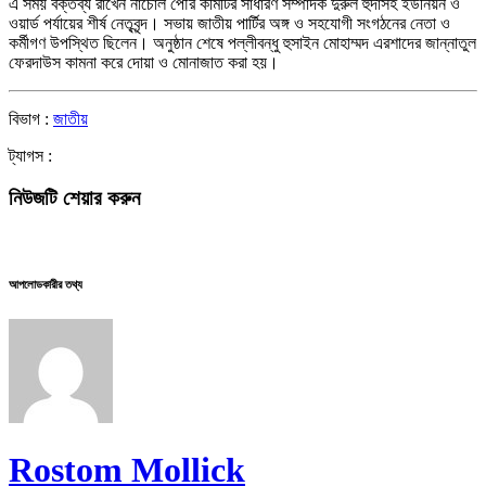
এ সময় বক্তব্য রাখেন নাচোল পৌর কমিটির সাধারণ সম্পাদক দুরুল হুদাসহ ইউনিয়ন ও
ওয়ার্ড পর্যায়ের শীর্ষ নেতৃবৃন্দ। সভায় জাতীয় পার্টির অঙ্গ ও সহযোগী সংগঠনের নেতা ও
কর্মীগণ উপস্থিত ছিলেন। অনুষ্ঠান শেষে পল্লীবন্ধু হুসাইন মোহাম্মদ এরশাদের জান্নাতুল
ফেরদাউস কামনা করে দোয়া ও মোনাজাত করা হয়।
বিভাগ :
জাতীয়
ট্যাগস :
নিউজটি শেয়ার করুন
আপলোডকারীর তথ্য
Rostom Mollick