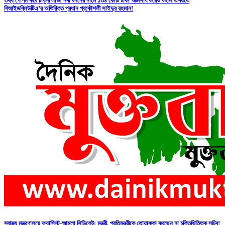
তথ্য গোপন করে চাকুরি লাভ: নদী খননের নামে ১৩৪ কোটি টাকা আত্মসাৎ করেও বহাল তবিয়তে
বিআইডব্লিউটিএ’র অতিরিক্ত প্রধান প্রকৌশলী সাইদুর রহমান!
স্বাস্থ্য মন্ত্রণালয়ে ফ্যাসিস্ট-আমলা সিন্ডিকেট: মন্ত্রী, প্রতিমন্ত্রীকে তোয়াক্কা করছেন না চুক্তিভিত্তিক সচিব!