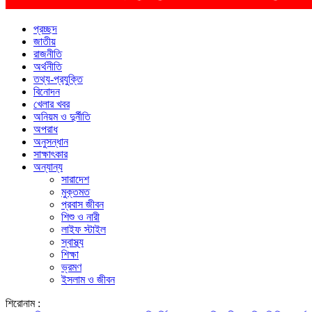
প্রচ্ছদ
জাতীয়
রাজনীতি
অর্থনীতি
তথ্য-প্রযুক্তি
বিনোদন
খেলার খবর
অনিয়ম ও দুর্নীতি
অপরাধ
অনুসন্ধান
সাক্ষাৎকার
অন্যান্য
সারাদেশ
মুক্তমত
প্রবাস জীবন
শিশু ও নারী
লাইফ স্টাইল
স্বাস্থ্য
শিক্ষা
ভ্রমণ
ইসলাম ও জীবন
শিরোনাম :