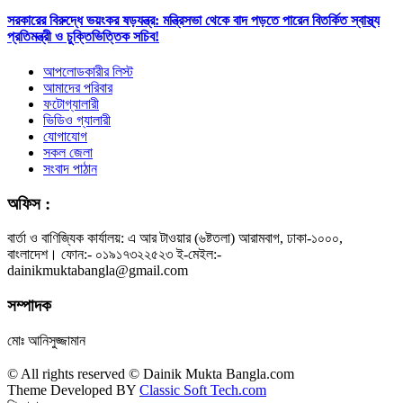
সরকারের বিরুদ্ধে ভয়ংকর ষড়যন্ত্র: মন্ত্রিসভা থেকে বাদ পড়তে পারেন বিতর্কিত স্বাস্থ্য
প্রতিমন্ত্রী ও চুক্তিভিত্তিক সচিব!
আপলোডকারীর লিস্ট
আমাদের পরিবার
ফটোগ্যালারী
ভিডিও গ্যালারী
যোগাযোগ
সকল জেলা
সংবাদ পাঠান
অফিস :
বার্তা ও বাণিজ্যিক কার্যালয়: এ আর টাওয়ার (৬ষ্টতলা) আরামবাগ, ঢাকা-১০০০,
বাংলাদেশ। ফোন:- ০১৯১৭৩২২৫২৩ ই-মেইল:-
dainikmuktabangla@gmail.com
সম্পাদক
মোঃ আনিসুজ্জামান
© All rights reserved © Dainik Mukta Bangla.com
Theme Developed BY
Classic Soft Tech.com