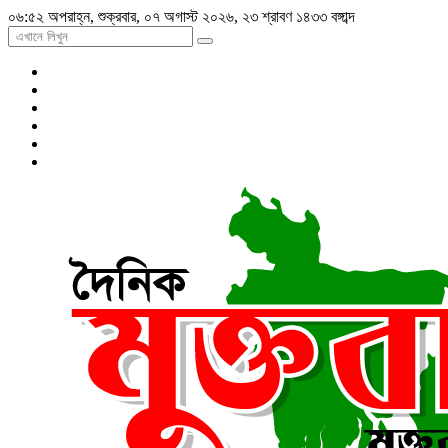
০৬:৫২ অপরাহ্ন, শুক্রবার, ০৭ অগাস্ট ২০২৬, ২৩ শ্রাবণ ১৪৩৩ বঙ্গাব্দ