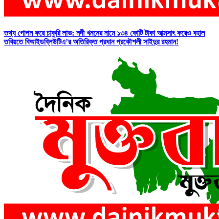
তথ্য গোপন করে চাকুরি লাভ: নদী খননের নামে ১৩৪ কোটি টাকা আত্মসাৎ করেও বহাল
তবিয়তে বিআইডব্লিউটিএ’র অতিরিক্ত প্রধান প্রকৌশলী সাইদুর রহমান!