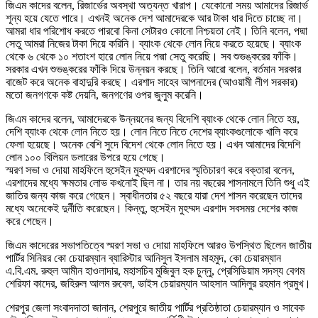
জিএম কাদের বলেন, রিজার্ভের অবস্থা অত্যন্ত খারাপ। যেকোনো সময় আমাদের রিজার্ভ
শূন্য হয়ে যেতে পারে। এখনই অনেক দেশ আমাদেরকে আর টাকা ধার দিতে চাচ্ছে না।
আমরা ধার পরিশোধ করতে পারবো কিনা সেটারও কোনো নিশ্চয়তা নেই। তিনি বলেন, পদ্মা
সেতু আমরা নিজের টাকা দিয়ে করিনি। ব্যাংক থেকে লোন নিয়ে করতে হয়েছে। ব্যাংক
থেকে ৬ থেকে ১০ শতাংশ হারে লোন নিয়ে পদ্মা সেতু করেছি। সব শুভঙ্করের ফাঁকি।
সরকার এখন শুভঙ্করের ফাঁকি দিয়ে উন্নয়ন করছে। তিনি আরো বলেন, বর্তমান সরকার
বাজেট করে অনেক বাহাদুরি করছে। এরশাদ সাহেব আপনাদের (আওয়ামী লীগ সরকার)
মতো জনগণকে কষ্ট দেয়নি, জনগণের ওপর জুলুম করেনি।
জিএম কাদের বলেন, আমাদেরকে উন্নয়নের জন্য বিদেশি ব্যাংক থেকে লোন নিতে হয়,
দেশি ব্যাংক থেকে লোন নিতে হয়। লোন নিতে নিতে দেশের ব্যাংকগুলোকে খালি করে
ফেলা হয়েছে। অনেক বেশি সুদে বিদেশ থেকে লোন নিতে হয়। এখন আমাদের বিদেশি
লোন ১০০ বিলিয়ন ডলারের উপরে হয়ে গেছে।
স্মরণ সভা ও দোয়া মাহফিলে হুসেইন মুহম্মদ এরশাদের স্মৃতিচারণ করে বক্তারা বলেন,
এরশাদের মধ্যে ক্ষমতার লোভ কখনোই ছিল না। তার নয় বছরের শাসনামলে তিনি শুধু এই
জাতির জন্য কাজ করে গেছেন। স্বাধীনতার ৫২ বছরে যারা দেশ শাসন করেছেন তাদের
মধ্যে অনেকেই দুর্নীতি করেছেন। কিন্তু, হুসেইন মুহম্মদ এরশাদ সবসময় দেশের কাজ
করে গেছেন।
জিএম কাদেরের সভাপতিত্বে স্মরণ সভা ও দোয়া মাহফিলে আরও উপস্থিত ছিলেন জাতীয়
পার্টির সিনিয়র কো চেয়ারম্যান ব্যারিস্টার আনিসুল ইসলাম মাহমুদ, কো চেয়ারম্যান
এ.বি.এম. রুহুল আমীন হাওলাদার, মহাসচিব মুজিবুল হক চুন্নু, প্রেসিডিয়াম সদস্য বেগম
শেরিফা কাদের, জহিরুল আলম রুবেল, ভাইস চেয়ারম্যান আহসান আদিলুর রহমান প্রমুখ।
শেরপুর জেলা সংবাদদাতা জানান, শেরপুরে জাতীয় পার্টির প্রতিষ্ঠাতা চেয়ারম্যান ও সাবেক