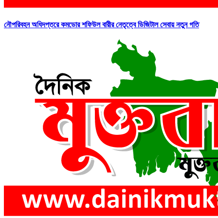
নৌপরিবহন অধিদপ্তরে কমডোর শফিউল বারীর নেতৃত্বে ডিজিটাল সেবায় নতুন গতি