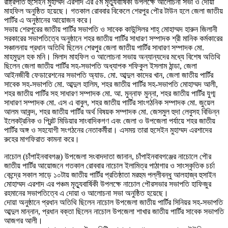
রাষ্ট্রপতি হুসেইন মুহাম্মদ এরশাদ এর ৫ম মৃত্যুবার্ষিকী উপলক্ষে আলোচনা সভা ও দোয়া
মাহফিল অনুষ্ঠিত হয়েছে। গতকাল রোববার বিকেলে শেরপুর পৌর টাউন হলে জেলা জাতীয়
পার্টির এ অনুষ্ঠানের আয়োজন করে।
সভায় শেরপুরের জাতীয় পার্টির সভাপতি ও সাবেক কাউন্সিলর শাহ্ মোহাম্মদ হারুন জিলানী
সরকারের সভাপতিত্বে অনুষ্ঠানে শহর জাতীয় পার্টির সাধারণ সম্পাদক শ্রী মানিক কর্মকারের
সঞ্চালনায় প্রধান অতিথি ছিলেন শেরপুর জেলা জাতীয় পার্টির সাধারণ সম্পাদক মো.
মাহমুদুল হক মনি। মিলাদ মাহফিল ও আলোচনা সভায় অন্যান্যদের মধ্যে বিশেষ অতিথি
ছিলেন জেলা জাতীয় পার্টির সহ-সভাপতি অধ্যাপক শফিকুল ইসলাম ঠান্ডা, জেলা
আইনজীবী ফেডারেশনের সভাপতি অ্যাড. মো. আব্দুল কাদের খান, জেলা জাতীয় পার্টির
সাবেক সহ-সভাপতি মো. আব্দুল হালিম, শহর জাতীয় পার্টির সহ-সভাপতি মোহাম্মদ আলী,
শহর জাতীয় পার্টির সহ সাধারণ সম্পাদক মো. আ. মুন্নাফ মুন্না, শহর জাতীয় পার্টির যুগ্ম
সাধারণ সম্পাদক মো. এস এ বাবুল, শহর জাতীয় পার্টির সাংগঠনিক সম্পাদক মো. জুয়েল
আলম আকন্দ, শহর জাতীয় পার্টির অর্থ বিষয়ক সম্পাদক মো. জেসমুল হুদা লেবুসহ বিভিন্ন
ইলেকট্রনিক ও প্রিন্ট মিডিয়ার সাংবাদিকগণ এবং জেলা ও উপজেলা পর্যায়ে শহর জাতীয়
পার্টির অঙ্গ ও সহযোগী সংগঠনের নেতাকর্মীরা। এসময় তারা হুসেইন মুহাম্মদ এরশাদের
রুহের মাগফিরাত কামনা করে।
নাচোল (চাঁপাইনবাবগঞ্জ) উপজেলা সংবাদদাতা জানান, চাঁপাইনবাবগঞ্জের নাচোলে পৌর
জাতীয় পার্টির আয়োজনে গতকাল রোববার নাচোল ইলামিত্র পাঠাগার ও সাংস্কৃতিক চর্চা
কেন্দ্রে সকাল সাড়ে ১০টায় জাতীয় পার্টির প্রতিষ্ঠাতা মরহুম পল্লীবন্ধু আলহাজ্ব হুসাইন
মোহাম্মদ এরশাদ এর পঞ্চম মৃত্যুবার্ষিকী উপলক্ষে নাচোল পৌরসভার সভাপতি হাফিজুর
রহমানের সভাপতিত্বে এ দোয়া ও আলোচনা সভা অনুষ্ঠিত হয়েছে।
দোয়া অনুষ্ঠানে প্রধান অতিথি ছিলেন নাচোল উপজেলা জাতীয় পার্টির সিনিয়র সহ-সভাপতি
আব্দুল মান্নান, প্রধান বক্তা ছিলেন নাচোল উপজেলা শাখার জাতীয় পার্টির সাবেক সভাপতি
আজগর আলী।