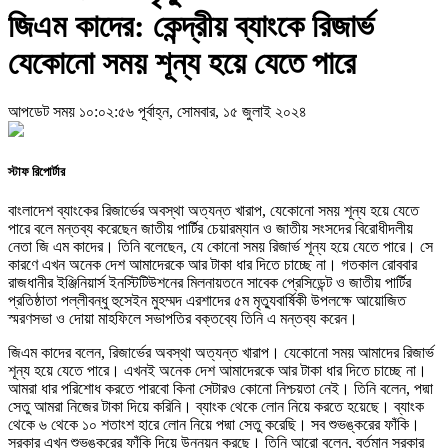
জিএম কাদের: কেন্দ্রীয় ব্যাংকে রিজার্ভ
যেকোনো সময় শূন্য হয়ে যেতে পারে
আপডেট সময় ১০:০২:৫৬ পূর্বাহ্ন, সোমবার, ১৫ জুলাই ২০২৪
স্টাফ রিপোর্টার
বাংলাদেশ ব্যাংকের রিজার্ভের অবস্থা অত্যন্ত খারাপ, যেকোনো সময় শূন্য হয়ে যেতে
পারে বলে মন্তব্য করেছেন জাতীয় পার্টির চেয়ারম্যান ও জাতীয় সংসদের বিরোধীদলীয়
নেতা জি এম কাদের। তিনি বলেছেন, যে কোনো সময় রিজার্ভ শূন্য হয়ে যেতে পারে। সে
কারণে এখন অনেক দেশ আমাদেরকে আর টাকা ধার দিতে চাচ্ছে না। গতকাল রোববার
রাজধানীর ইঞ্জিনিয়ার্স ইনস্টিটিউশনের মিলনায়তনে সাবেক প্রেসিডেন্ট ও জাতীয় পার্টির
প্রতিষ্ঠাতা পল্লীবন্ধু হুসেইন মুহম্মদ এরশাদের ৫ম মৃত্যুবার্ষিকী উপলক্ষে আয়োজিত
স্মরণসভা ও দোয়া মাহফিলে সভাপতির বক্তব্যে তিনি এ মন্তব্য করেন।
জিএম কাদের বলেন, রিজার্ভের অবস্থা অত্যন্ত খারাপ। যেকোনো সময় আমাদের রিজার্ভ
শূন্য হয়ে যেতে পারে। এখনই অনেক দেশ আমাদেরকে আর টাকা ধার দিতে চাচ্ছে না।
আমরা ধার পরিশোধ করতে পারবো কিনা সেটারও কোনো নিশ্চয়তা নেই। তিনি বলেন, পদ্মা
সেতু আমরা নিজের টাকা দিয়ে করিনি। ব্যাংক থেকে লোন নিয়ে করতে হয়েছে। ব্যাংক
থেকে ৬ থেকে ১০ শতাংশ হারে লোন নিয়ে পদ্মা সেতু করেছি। সব শুভঙ্করের ফাঁকি।
সরকার এখন শুভঙ্করের ফাঁকি দিয়ে উন্নয়ন করছে। তিনি আরো বলেন, বর্তমান সরকার