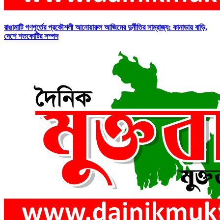
রাঙামাটি গণপূর্তের প্রকৌশলী আনোয়ারুল আজিমের দুর্নীতির সাম্রাজ্য: কানাডায় বাড়ি,
দেশে শতকোটির সম্পদ