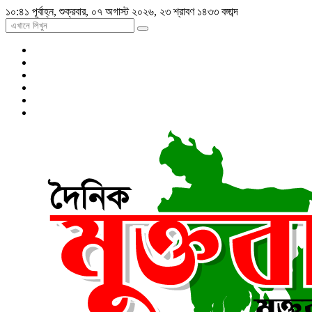
১০:৪১ পূর্বাহ্ন, শুক্রবার, ০৭ অগাস্ট ২০২৬, ২৩ শ্রাবণ ১৪৩৩ বঙ্গাব্দ