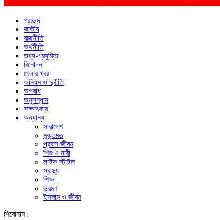
প্রচ্ছদ
জাতীয়
রাজনীতি
অর্থনীতি
তথ্য-প্রযুক্তি
বিনোদন
খেলার খবর
অনিয়ম ও দুর্নীতি
অপরাধ
অনুসন্ধান
সাক্ষাৎকার
অন্যান্য
সারাদেশ
মুক্তমত
প্রবাস জীবন
শিশু ও নারী
লাইফ স্টাইল
স্বাস্থ্য
শিক্ষা
ভ্রমণ
ইসলাম ও জীবন
শিরোনাম :