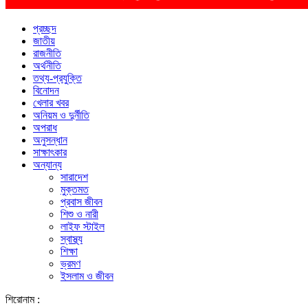
প্রচ্ছদ
জাতীয়
রাজনীতি
অর্থনীতি
তথ্য-প্রযুক্তি
বিনোদন
খেলার খবর
অনিয়ম ও দুর্নীতি
অপরাধ
অনুসন্ধান
সাক্ষাৎকার
অন্যান্য
সারাদেশ
মুক্তমত
প্রবাস জীবন
শিশু ও নারী
লাইফ স্টাইল
স্বাস্থ্য
শিক্ষা
ভ্রমণ
ইসলাম ও জীবন
শিরোনাম :