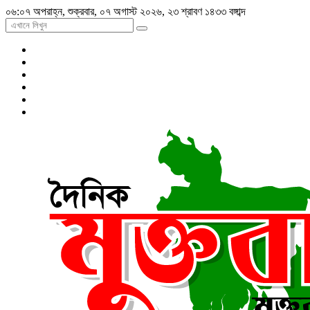
০৬:০৭ অপরাহ্ন, শুক্রবার, ০৭ অগাস্ট ২০২৬, ২৩ শ্রাবণ ১৪৩৩ বঙ্গাব্দ