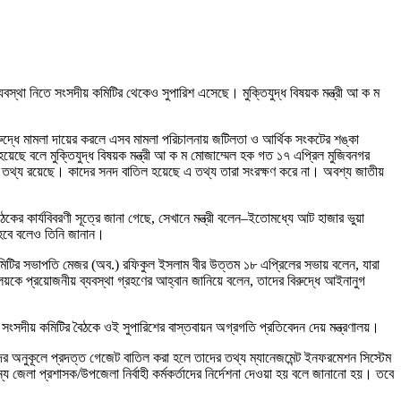
ব্যবস্থা নিতে সংসদীয় কমিটির থেকেও সুপারিশ এসেছে। মুক্তিযুদ্ধ বিষয়ক মন্ত্রী আ ক ম
র বিরুদ্ধে মামলা দায়ের করলে এসব মামলা পরিচালনায় জটিলতা ও আর্থিক সংকটের শঙ্কা
য়েছে বলে মুক্তিযুদ্ধ বিষয়ক মন্ত্রী আ ক ম মোজাম্মেল হক গত ১৭ এপ্রিল মুজিবনগর
্ধাদের তথ্য রয়েছে। কাদের সনদ বাতিল হয়েছে এ তথ্য তারা সংরক্ষণ করে না। অবশ্য জাতীয়
ৈঠকের কার্যবিবরণী সূত্রে জানা গেছে, সেখানে মন্ত্রী বলেন–ইতোমধ্যে আট হাজার ভুয়া
 হবে বলেও তিনি জানান।
 কমিটির সভাপতি মেজর (অব.) রফিকুল ইসলাম বীর উত্তম ১৮ এপ্রিলের সভায় বলেন, যারা
য়কে প্রয়োজনীয় ব্যবস্থা গ্রহণের আহ্বান জানিয়ে বলেন, তাদের বিরুদ্ধে আইনানুগ
িত সংসদীয় কমিটির বৈঠকে ওই সুপারিশের বাস্তবায়ন অগ্রগতি প্রতিবেদন দেয় মন্ত্রণালয়।
াদের অনুকূলে প্রদত্ত গেজেট বাতিল করা হলে তাদের তথ্য ম্যানেজমেন্ট ইনফরমেশন সিস্টেম
 জেলা প্রশাসক/উপজেলা নির্বাহী কর্মকর্তাদের নির্দেশনা দেওয়া হয় বলে জানানো হয়। তবে