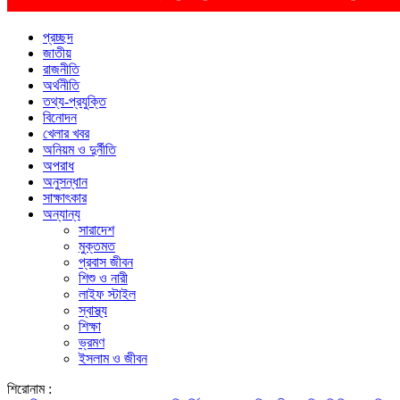
প্রচ্ছদ
জাতীয়
রাজনীতি
অর্থনীতি
তথ্য-প্রযুক্তি
বিনোদন
খেলার খবর
অনিয়ম ও দুর্নীতি
অপরাধ
অনুসন্ধান
সাক্ষাৎকার
অন্যান্য
সারাদেশ
মুক্তমত
প্রবাস জীবন
শিশু ও নারী
লাইফ স্টাইল
স্বাস্থ্য
শিক্ষা
ভ্রমণ
ইসলাম ও জীবন
শিরোনাম :