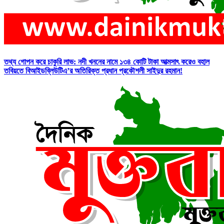
তথ্য গোপন করে চাকুরি লাভ: নদী খননের নামে ১৩৪ কোটি টাকা আত্মসাৎ করেও বহাল
তবিয়তে বিআইডব্লিউটিএ’র অতিরিক্ত প্রধান প্রকৌশলী সাইদুর রহমান!