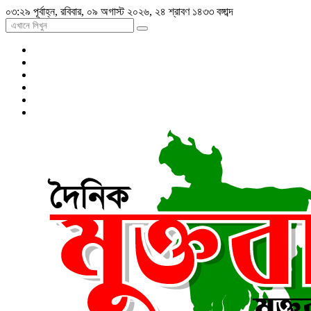
০৩:২৯ পূর্বাহ্ন, রবিবার, ০৯ অগাস্ট ২০২৬, ২৪ শ্রাবণ ১৪৩৩ বঙ্গাব্দ