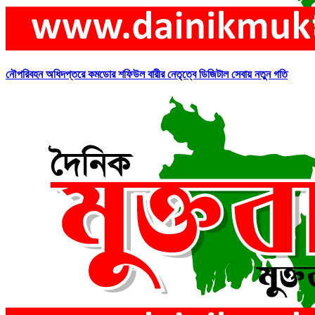
নৌপরিবহন অধিদপ্তরে কমডোর শফিউল বারীর নেতৃত্বে ডিজিটাল সেবায় নতুন গতি