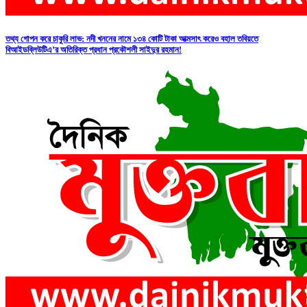
তথ্য গোপন করে চাকুরি লাভ: নদী খননের নামে ১৩৪ কোটি টাকা আত্মসাৎ করেও বহাল তবিয়তে
বিআইডব্লিউটিএ’র অতিরিক্ত প্রধান প্রকৌশলী সাইদুর রহমান!