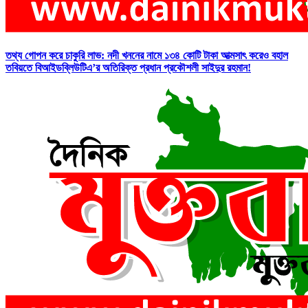
তথ্য গোপন করে চাকুরি লাভ: নদী খননের নামে ১৩৪ কোটি টাকা আত্মসাৎ করেও বহাল
তবিয়তে বিআইডব্লিউটিএ’র অতিরিক্ত প্রধান প্রকৌশলী সাইদুর রহমান!