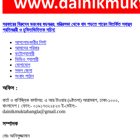
সরকারের বিরুদ্ধে ভয়ংকর ষড়যন্ত্র: মন্ত্রিসভা থেকে বাদ পড়তে পারেন বিতর্কিত স্বাস্থ্য
প্রতিমন্ত্রী ও চুক্তিভিত্তিক সচিব!
আপলোডকারীর লিস্ট
আমাদের পরিবার
ফটোগ্যালারী
ভিডিও গ্যালারী
যোগাযোগ
সকল জেলা
সংবাদ পাঠান
অফিস :
বার্তা ও বাণিজ্যিক কার্যালয়: এ আর টাওয়ার (৬ষ্টতলা) আরামবাগ, ঢাকা-১০০০,
বাংলাদেশ। ফোন:- ০১৯১৭৩২২৫২৩ ই-মেইল:-
dainikmuktabangla@gmail.com
সম্পাদক
মোঃ আনিসুজ্জামান