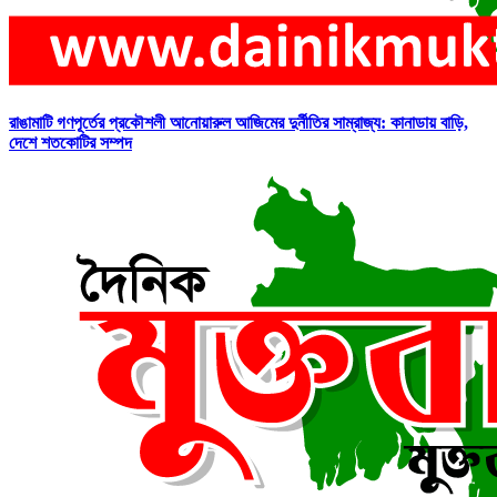
রাঙামাটি গণপূর্তের প্রকৌশলী আনোয়ারুল আজিমের দুর্নীতির সাম্রাজ্য: কানাডায় বাড়ি,
দেশে শতকোটির সম্পদ