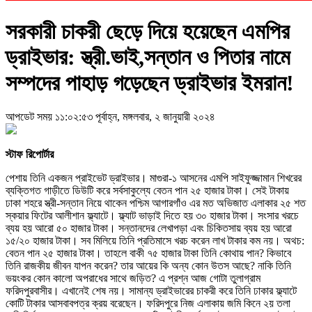
সরকারী চাকরী ছেড়ে দিয়ে হয়েছেন এমপির
ড্রাইভার: স্ত্রী.ভাই,সন্তান ও পিতার নামে
সম্পদের পাহাড় গড়েছেন ড্রাইভার ইমরান!
আপডেট সময় ১১:০২:৫৩ পূর্বাহ্ন, মঙ্গলবার, ২ জানুয়ারী ২০২৪
স্টাফ রিপোর্টার
পেশায় তিনি একজন প্রাইভেট ড্রাইভার। মাগুরা-১ আসনের এমপি সাইফুজ্জামান শিখরের
ব্যক্তিগত গাড়ীতে ডিউটি করে সর্বসাকুল্যে বেতন পান ২৫ হাজার টাকা। সেই টাকায়
ঢাকা শহরে স্ত্রী-সন্তান নিয়ে থাকেন পশ্চিম আগারগাঁও এর মত অভিজাত এলাকার ২৫ শত
স্কয়ার ফিটের আলীশান ফ্ল্যাটে। ফ্ল্যাট ভাড়াই দিতে হয় ৩০ হাজার টাকা। সংসার খরচে
ব্যয় হয় আরো ৫০ হাজার টাকা। সন্তানদের লেখাপড়া এবং চিকিতসায় ব্যয় হয় আরো
১৫/২০ হাজার টাকা। সব মিলিয়ে তিনি প্রতিমাসে খরচ করেন লাখ টাকার কম নয়। অথচ:
বেতন পান ২৫ হাজার টাকা। তাহলে বাকী ৭৫ হাজার টাকা তিনি কোথায় পান? কিভাবে
তিনি রাজকীয় জীবন যাপন করেন? তার আয়ের কি অন্য কোন উতস আছে? নাকি তিনি
ভয়ংকর কোন কালো অপরাধের সাথে জড়িত? এ প্রশ্ন আজ গোটা তুলাগ্রাম
ফরিদপুরবাসীর। এখানেই শেষ নয়। সামান্য ড্রাইভারের চাকরী করে তিনি ঢাকার ফ্ল্যাটে
কোটি টাকার আসবাবপত্র ক্রয় বরেছেন। ফরিদপুরে নিজ এলাকায় জমি কিনে ২য় তলা