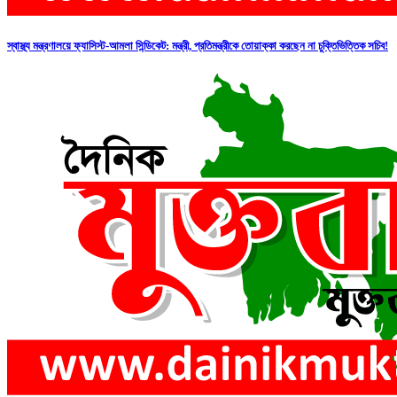
স্বাস্থ্য মন্ত্রণালয়ে ফ্যাসিস্ট-আমলা সিন্ডিকেট: মন্ত্রী, প্রতিমন্ত্রীকে তোয়াক্কা করছেন না চুক্তিভিত্তিক সচিব!