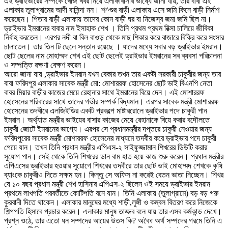
এই ড্রাইভারের সম্পর্কে খোঁজ খবর নিয়ে এলাকাবাসীর ভাষ্যে জানা যায়, তার বাবা এই
এলাকার তুলাগ্রামের আদী বাসিন্দা নন। শ^শুর বাড়ী এলাকায় এসে জমি কিনে বাড়ী নির্মাণ
করেছেন। পিতার বাড়ী এলাকায় তাদের কোন বাড়ী ঘর বা নিজেস্ব জমা জমি ছিল না।
ড্রাইভার ইমরানের বাবার নাম ইসাহাক শেখ । তিনি প্রথম প্রথম রিক্সা চালিয়ে জীবিকা
নির্বাহ করতেন। এরপর নদী বা বিল বাওড় থেকে মাছ শিকার করে বাজারে বিক্রি করে সংসার
চালাতেন। তার তিন টি ছেলে সন্তান রয়েছে । যাদের মধ্যে সবার বড় ড্রাইভার ইমরান।
ছোট ছেলের নাম মোহাম্মদ শেখ এই ছোট ছেলেই ড্রাইভার ইমরানের সব ব্যবসা পরিচালনা
ও সম্পত্তি রক্ষণা বেক্ষণ করেন।
আরো জানা যায় ,ড্রাইভার ইমরান যখন বেকার তখন তার একটা সরকারী চাকুরীর জন্য তার
বাবা ফরিদপুর এলাকার সাবেক মন্ত্রী মো: মোশাররফ হোসেনের ছোট ভাই বিএনপি নেতা
বাবর মিয়ার বাড়ীর কাজের মেয়ে রেহানার সাথে ইমরানের বিয়ে দেন। এই মোশাররফ
হোসেনের পরিবারের সাথে তাদের গভীর সম্পর্ক বিদ্যমান। এরপর সাবেক মন্ত্রী মোশাররফ
হোসেনের তদবীরে এলজিইডির একটি প্রকল্পে মাষ্টাররোলে ড্রাইভার পদে চাকুরী পান
ইমরান। অর্থ্যাত মন্ত্রীর ভাইয়ের বাসার কাজের মেয়ে রেহানাকে বিয়ে করার বদৌলতে
চাকুরী জোটে ইমরানের ভাগ্যে। এরপর সে প্রধানমন্ত্রীর দপ্তরে চাকুরী নেওয়ার জন্য
ফরিদপুরের সাবেক মন্ত্রী মোশাররফ হোসেনের মাধ্যমে তদবীর করে ড্রাইভার পদে চাকুরী
পেয়ে যান। তখন তিনি প্রধান মন্ত্রীর এপিএস-২ সাইফুজ্জামান শিখরের ডিউটি করার
সুযোগ পান। সেই থেকে তিনি শিখরের ডান বাম হাত হয়ে কাজ শুরু করেন। প্রধান মন্ত্রীর
এপিএসের ড্রাইভার হওয়ার সুয়োগে শিখরের তদবীরে তার ছোট ভাই মোহাম্মদ শেখকে কৃষি
ব্যাংকে চাকুরীও দিতে সক্ষম হন। কিন্তু সে অফিস না করেই বেতন ভাতা নিচ্ছেন। শিখর
যে ১০ বছর প্রধান মন্ত্রী শেখ হাসিনার এপিএস-২ ছিলেন ওই সময়ে ড্রাইভার ইমরান
প্রথমে লাখপতি পরবর্তীতে কোটিপতি বনে যান। তিনি এলাকায় (তুলাগ্রামে) বড় বড় গরু
কুরবানী দিতে থাকেন। এলাকার মানুষের মধ্যে শাড়ী,লুঙ্গী ও কম্বল বিতরণ করে নিজেকে
শিল্পপতি হিসাবে প্রচার করেন। এলাকার মানুষ তাজ্জব বনে যায় তার এসব কর্মকান্ড দেখে।
প্রশ্ন ওঠে, তার এতো ধন সম্পদের আয়ের উতস কি? অবৈধ অর্থ সম্পদের গরমে তিনি এ