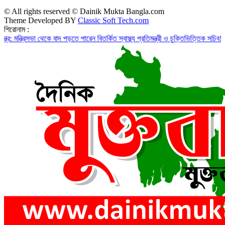
© All rights reserved © Dainik Mukta Bangla.com
Theme Developed BY
Classic Soft Tech.com
শিরোনাম :
সভা থেকে বাদ পড়তে পারেন বিতর্কিত স্বাস্থ্য প্রতিমন্ত্রী ও চুক্তিভিত্তিক সচিব!
রাজস্ব ঘাটত