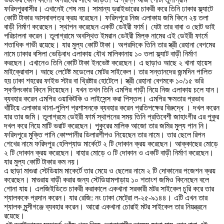
ফরিদপুরবাসীর। এখানেই শেষ নয়। সামান্য ড্রাইভারের চাকরী করে তিনি ঢাকার ফ্ল্যাটে
কোটি টাকার আসবাবপত্র ক্রয় বরেছেন। ফরিদপুরে নিজ এলাকায় জমি কিনে ২য় তলা
বাড়ী নির্মাণ করেছেন। স্থাপন করেছেন একটি ডেইরী ফার্ম। যেটা তার বাবা ও ছোট ভাই
পরিচালনা করেন। তুলাগ্রামে অবস্থিত ইমরান ডেইরী মিল্ক নামের এই ডেইরী ফার্মে
শতাধিক গাভী রয়েছে। যার মুল্য কোটি টাকা। অপরদিকে তিনি তার স্ত্রী রেহানা বেগমের
নামে ঢাকার বসিলা ভেড়িবাধ এলাকায় যৌথ মালিকানায় ১০ তলা ফ্ল্যাট বাড়ী নির্মাণ
করছেন। এখানেও তিনি কোটি টাকা ইনভেষ্ট করেছেন। এ ছাড়াও আছে ২ খানা হায়েস
মাইক্রোবাস। আছে লেটেষ্ট মডেলের মোটর সাইকেল। তার সন্তানদের জন্মদিন পালিত
হয় ঢাকা শহরের ফাইভ স্টার বা থ্রিষ্টার হোটেলে। স্ত্রী রেহানা বেগমকে ১০/১৫ ভরি
স্বর্ণালংকার কিনে দিয়েছেন। যখন তখন তিনি এমপির গাড়ী নিয়ে নিজ এলাকায় চলে যান।
ব্যবহার করেন এমপির ওয়াকিটকি ও লাইসেন্স করা পিস্তল। এমপির ক্ষমতার প্রভাব
খাঁটিয়ে এলাকার থানা-পুলিশ প্রশাসনকে ব্যবহার করেন প্রতিপক্ষের বিরুদ্ধে । দখল করেন
যার তার জমি। তুলাগ্রমে ডেইরী ফার্ম স্থাপনের সময় তিনি প্রতিবেশী জাহাংগীর এর পুকুর
দখল করে নিয়ে মাটি ভরাট করেছেন। পুকুরের মালিক আজো তার জমির মুল্য পান নি।
ফরিদপুরে মুক্তি পানি কোম্পানীর ডিলারশীপও নিয়েছেন তার নামে। তার ছেলে রিপন
শেখের নামে ফরিদপুর হেলিপ্যাড মার্কেটে ২ টি দোকান ক্রয় করেছেন। আক্কাছের মোড়ে
২ টি দোকান ক্রয় করেছেন। বাহার মোড়ে ৩ টি দোকান ও একটি বাড়ী নির্মাণ করেছেন।
যার মুল্য কোটি টাকার কম নয়।
এ ছাড়া মাগুরা স্টেডিয়াম মাকের্টে তার মেয়ে ও ছেলের নামে ২ টি দোকানের পজেশন ক্রয়
করেছেন। মাগুরায় বাড়ী করার জন্য স্টেডিয়ামপাড়ায় ১০ শতাংশ জমিও কিনেছেন বলে
শোনা যায়। এলজিইডিতে চাকরী করাকালে একখানা সরকারী মটর সাইকেল চুরি করে তার
শ্যালককে প্রদান করেন। যার রেজি: নং ঢাকা মেট্রো ল-২৫-৯১৪৪। এটি এখন তার
শ্যালক মুন্সীগঞ্জে ব্যবহার করেন। আরো একখানা চোরাই মটর সাইকেল তার নিয়ন্ত্রনে
রয়েছে।