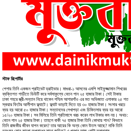
স্টাফ রিপোর্টার
পেশায় তিনি একজন প্রাইভেট ড্রাইভার। মাগুরা-১ আসনের এমপি সাইফুজ্জামান শিখরের
ব্যক্তিগত গাড়ীতে ডিউটি করে সর্বসাকুল্যে বেতন পান ২৫ হাজার টাকা। সেই টাকায়
ঢাকা শহরে স্ত্রী-সন্তান নিয়ে থাকেন পশ্চিম আগারগাঁও এর মত অভিজাত এলাকার ২৫ শত
স্কয়ার ফিটের আলীশান ফ্ল্যাটে। ফ্ল্যাট ভাড়াই দিতে হয় ৩০ হাজার টাকা। সংসার খরচে
ব্যয় হয় আরো ৫০ হাজার টাকা। সন্তানদের লেখাপড়া এবং চিকিতসায় ব্যয় হয় আরো
১৫/২০ হাজার টাকা। সব মিলিয়ে তিনি প্রতিমাসে খরচ করেন লাখ টাকার কম নয়। অথচ:
বেতন পান ২৫ হাজার টাকা। তাহলে বাকী ৭৫ হাজার টাকা তিনি কোথায় পান? কিভাবে
তিনি রাজকীয় জীবন যাপন করেন? তার আয়ের কি অন্য কোন উতস আছে? নাকি তিনি
ভয়ংকর কোন কালো অপরাধের সাথে জড়িত? এ প্রশ্ন আজ গোটা তুলাগ্রাম