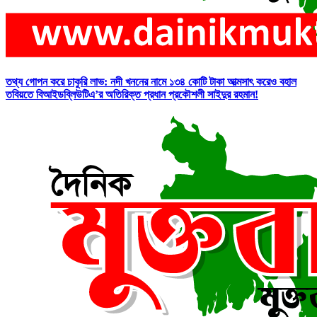
তথ্য গোপন করে চাকুরি লাভ: নদী খননের নামে ১৩৪ কোটি টাকা আত্মসাৎ করেও বহাল
তবিয়তে বিআইডব্লিউটিএ’র অতিরিক্ত প্রধান প্রকৌশলী সাইদুর রহমান!