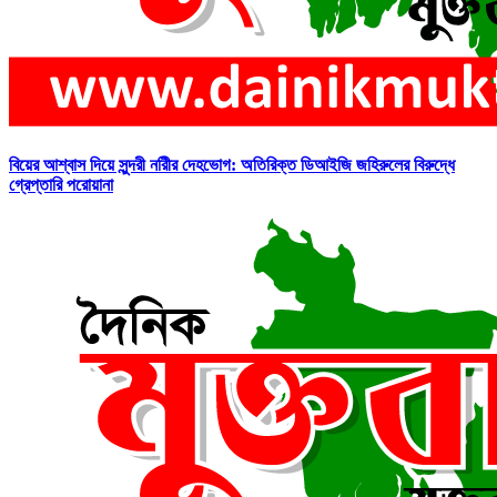
বিয়ের আশ্বাস দিয়ে সুন্দরী নরিীর দেহভোগ: অতিরিক্ত ডিআইজি জহিরুলের বিরুদ্ধে
গ্রেপ্তারি পরোয়ানা