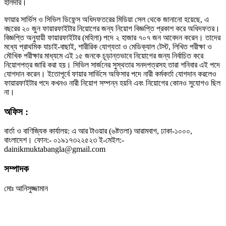
হালদার।
ফায়ার সার্ভিস ও সিভিল ডিফেন্স অধিদফতরের মিডিয়া সেল থেকে জানানো হয়েছে, এ
বছরের ২০ জুন ফায়ারফাইটার নিয়োগের জন্য নিয়োগ বিজ্ঞপ্তি প্রকাশ করে অধিদফতর।
বিজ্ঞপ্তি অনুযায়ী ফায়ারফাইটার (মহিলা) পদে ২ হাজার ৭০৭ জন আবেদন করেন। তাদের
মধ্যে প্রাথমিক যাচাই-বাছাই, শারীরিক যোগ্যতা ও মেডিক্যাল টেস্ট, লিখিত পরীক্ষা ও
মৌখিক পরীক্ষার মাধ্যমে এই ১৫ জনকে চূড়ান্তভাবে নিয়োগের জন্য নির্বাচিত করে
নিয়োগপত্র জারি করা হয়। সিভিল সার্জনের সুস্থতার সনদপত্রসহ তারা শনিবার এই পদে
যোগদান করেন। ইতোপূর্বে ফায়ার সার্ভিসে অফিসার পদে নারী কর্মকর্তা যোগদান করলেও
ফায়ারফাইটার পদে কখনও নারী নিয়োগ সম্পন্ন হয়নি এবং নিয়োগের কোনও সুযোগও ছিল
না।
অফিস :
বার্তা ও বাণিজ্যিক কার্যালয়: এ আর টাওয়ার (৬ষ্টতলা) আরামবাগ, ঢাকা-১০০০,
বাংলাদেশ। ফোন:- ০১৯১৭৩২২৫২৩ ই-মেইল:-
dainikmuktabangla@gmail.com
সম্পাদক
মোঃ আনিসুজ্জামান