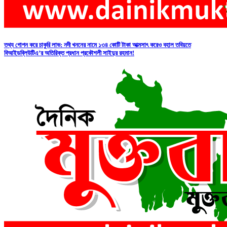
তথ্য গোপন করে চাকুরি লাভ: নদী খননের নামে ১৩৪ কোটি টাকা আত্মসাৎ করেও বহাল তবিয়তে
বিআইডব্লিউটিএ’র অতিরিক্ত প্রধান প্রকৌশলী সাইদুর রহমান!