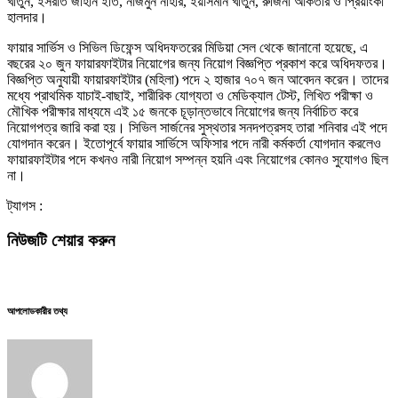
খাতুন, ইসরাত জাহান ইতি, নাজমুন নাহার, ইয়াসমীন খাতুন, রুজিনা আকতার ও প্রিয়াংকা
হালদার।
ফায়ার সার্ভিস ও সিভিল ডিফেন্স অধিদফতরের মিডিয়া সেল থেকে জানানো হয়েছে, এ
বছরের ২০ জুন ফায়ারফাইটার নিয়োগের জন্য নিয়োগ বিজ্ঞপ্তি প্রকাশ করে অধিদফতর।
বিজ্ঞপ্তি অনুযায়ী ফায়ারফাইটার (মহিলা) পদে ২ হাজার ৭০৭ জন আবেদন করেন। তাদের
মধ্যে প্রাথমিক যাচাই-বাছাই, শারীরিক যোগ্যতা ও মেডিক্যাল টেস্ট, লিখিত পরীক্ষা ও
মৌখিক পরীক্ষার মাধ্যমে এই ১৫ জনকে চূড়ান্তভাবে নিয়োগের জন্য নির্বাচিত করে
নিয়োগপত্র জারি করা হয়। সিভিল সার্জনের সুস্থতার সনদপত্রসহ তারা শনিবার এই পদে
যোগদান করেন। ইতোপূর্বে ফায়ার সার্ভিসে অফিসার পদে নারী কর্মকর্তা যোগদান করলেও
ফায়ারফাইটার পদে কখনও নারী নিয়োগ সম্পন্ন হয়নি এবং নিয়োগের কোনও সুযোগও ছিল
না।
ট্যাগস :
নিউজটি শেয়ার করুন
আপলোডকারীর তথ্য