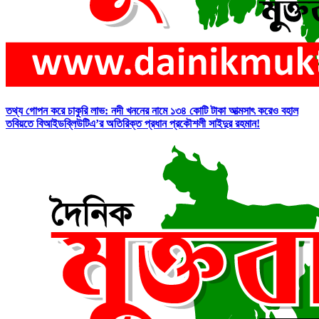
তথ্য গোপন করে চাকুরি লাভ: নদী খননের নামে ১৩৪ কোটি টাকা আত্মসাৎ করেও বহাল
তবিয়তে বিআইডব্লিউটিএ’র অতিরিক্ত প্রধান প্রকৌশলী সাইদুর রহমান!