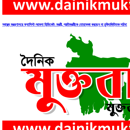
স্বাস্থ্য মন্ত্রণালয়ে ফ্যাসিস্ট-আমলা সিন্ডিকেট: মন্ত্রী, প্রতিমন্ত্রীকে তোয়াক্কা করছেন না চুক্তিভিত্তিক সচিব!