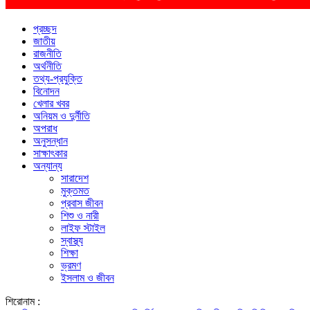
প্রচ্ছদ
জাতীয়
রাজনীতি
অর্থনীতি
তথ্য-প্রযুক্তি
বিনোদন
খেলার খবর
অনিয়ম ও দুর্নীতি
অপরাধ
অনুসন্ধান
সাক্ষাৎকার
অন্যান্য
সারাদেশ
মুক্তমত
প্রবাস জীবন
শিশু ও নারী
লাইফ স্টাইল
স্বাস্থ্য
শিক্ষা
ভ্রমণ
ইসলাম ও জীবন
শিরোনাম :