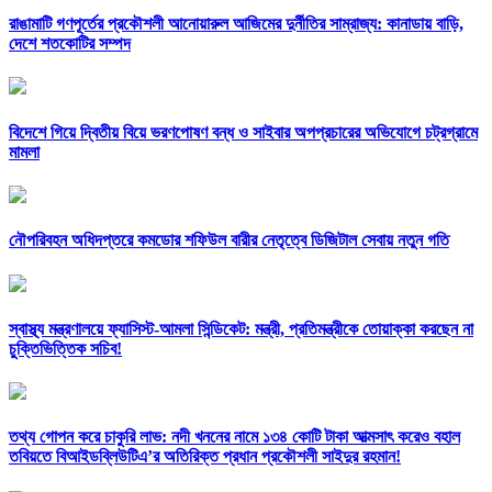
রাঙামাটি গণপূর্তের প্রকৌশলী আনোয়ারুল আজিমের দুর্নীতির সাম্রাজ্য: কানাডায় বাড়ি,
দেশে শতকোটির সম্পদ
বিদেশে গিয়ে দ্বিতীয় বিয়ে ভরণপোষণ বন্ধ ও সাইবার অপপ্রচারের অভিযোগে চট্রগ্রামে
মামলা
নৌপরিবহন অধিদপ্তরে কমডোর শফিউল বারীর নেতৃত্বে ডিজিটাল সেবায় নতুন গতি
স্বাস্থ্য মন্ত্রণালয়ে ফ্যাসিস্ট-আমলা সিন্ডিকেট: মন্ত্রী, প্রতিমন্ত্রীকে তোয়াক্কা করছেন না
চুক্তিভিত্তিক সচিব!
তথ্য গোপন করে চাকুরি লাভ: নদী খননের নামে ১৩৪ কোটি টাকা আত্মসাৎ করেও বহাল
তবিয়তে বিআইডব্লিউটিএ’র অতিরিক্ত প্রধান প্রকৌশলী সাইদুর রহমান!