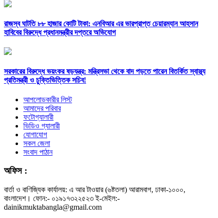
রাজস্ব ঘাটতি ৮৮ হাজার কোটি টাকা: এনবিআর এর ভারপ্রাপ্ত চেয়ারম্যান আহসান
হাবিবের বিরুদ্ধে প্রধানমন্ত্রীর দপ্তরে অভিযোগ
সরকারের বিরুদ্ধে ভয়ংকর ষড়যন্ত্র: মন্ত্রিসভা থেকে বাদ পড়তে পারেন বিতর্কিত স্বাস্থ্য
প্রতিমন্ত্রী ও চুক্তিভিত্তিক সচিব!
আপলোডকারীর লিস্ট
আমাদের পরিবার
ফটোগ্যালারী
ভিডিও গ্যালারী
যোগাযোগ
সকল জেলা
সংবাদ পাঠান
অফিস :
বার্তা ও বাণিজ্যিক কার্যালয়: এ আর টাওয়ার (৬ষ্টতলা) আরামবাগ, ঢাকা-১০০০,
বাংলাদেশ। ফোন:- ০১৯১৭৩২২৫২৩ ই-মেইল:-
dainikmuktabangla@gmail.com