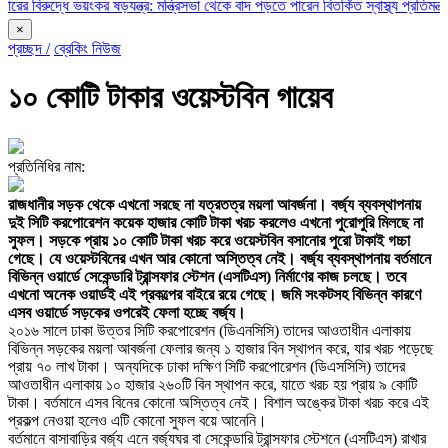
দ্ধে ভয়ংকর ষড়যন্ত্র: মন্ত্রিসভা থেকে বাদ পড়তে পারেন বিতর্কিত স্বাস্থ্য প্রতিমন্ত্রী ও চু
×
প্রচ্ছদ /
ব্রেকিং নিউজ
১০ কোটি টাকার ওয়েস্টবিন গায়েব
প্রতিনিধির নাম:
রাজধানীর সড়ক থেকে এখনো সরছে না যত্রতত্র ময়লা আবর্জনা। বর্জ্য ব্যবস্থাপনায়
দুই সিটি করপোরেশন কয়েক হাজার কোটি টাকা খরচ করলেও এখনো পুরোপুরি মিলছে না
সুফল। সড়কে প্রায় ১০ কোটি টাকা খরচ করে ওয়েস্টবিন বসানোর পুরো টাকাই গচ্চা
গেছে। যে ওয়েস্টবিনের এখন আর কোনো অস্তিত্ব নেই। বর্জ্য ব্যবস্থাপনায় বর্তমানে
বিভিন্ন ওয়ার্ডে সেকেন্ডারি ট্রান্সফার স্টেশন (এসটিএস) নির্মাণের কাজ চলছে। তবে
এখনো অনেক ওয়ার্ডই এই প্রকল্পের বাইরে রয়ে গেছে। জমি সংকটসহ বিভিন্ন কারণে
এসব ওয়ার্ডে সড়কের ওপরেই ফেলা হচ্ছে বর্জ্য।
২০১৬ সালে ঢাকা উত্তর সিটি করপোরেশন (ডিএনসিসি) তাদের আওতাধীন এলাকায়
বিভিন্ন সড়কের ময়লা আবর্জনা ফেলার জন্য ১ হাজার বিন স্থাপন করে, যার খরচ পড়েছে
প্রায় ৭০ লাখ টাকা। অন্যদিকে ঢাকা দক্ষিণ সিটি করপোরেশন (ডিএসসিসি) তাদের
আওতাধীন এলাকায় ১০ হাজার ২৬০টি বিন স্থাপন করে, যাতে খরচ হয় প্রায় ৯ কোটি
টাকা। বর্তমানে এসব বিনের কোনো অস্তিত্ব নেই। বিশাল অঙ্কের টাকা খরচ করে এই
প্রকল্প নেওয়া হলেও এটি কোনো সুফল বয়ে আনেনি।
বর্তমানে বাসাবাড়ির বর্জ্য এনে বর্জ্যঘর বা সেকেন্ডারি ট্রান্সফার স্টেশনে (এসটিএস) রাখার