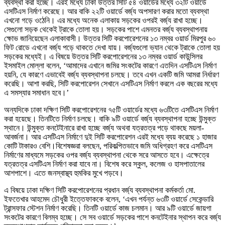
ব্যবস্থা করা হচ্ছে। এরই মধ্যে ঢাকা উত্তর সিটি ৫৪ ওয়ার্ডের মধ্যে ৩২টি ওয়ার্ডে
এসটিএস নির্মাণ করেছে। আর বাকি ২২টি ওয়ার্ডে বর্জ্য অপসারণ করার মতো ব্যবস্থা
এখনো গড়ে ওঠেনি। এর মধ্যে অনেক এলাকায় সড়কের ওপরই বর্জ্য রাখা হচ্ছে।
সেগুলো সড়ক থেকেই ট্রাকে তোলা হয়। সড়কের পাশে এমনতর বর্জ্য ব্যবস্থাপনায়
ক্ষোভ জানিয়েছেন এলাকাবাসী। উত্তর সিটি করপোরেশনের ১৩ নম্বর ওয়ার্ড মিরপুর ৬০
ফিট রোডে এখনো বর্জ্য পড়ে থাকতে দেখা যায়। বর্জ্যগুলো ভ্যান থেকে ট্রাকে তোলা হয়
সড়কের মধ্যেই। এ বিষয়ে উত্তর সিটি করপোরেশনের ১৩ নম্বর ওয়ার্ড কাউন্সিলর
ইসমাইল মোল্লা বলেন, ‘আমাদের এখানে জমির সংকটের কারণে এতদিন এসটিএস নির্মাণ
হয়নি, যে কারণে এভাবেই বর্জ্য ব্যবস্থাপনা চলছে। তবে এখন একটি জমি আমরা নির্ধারণ
করেছি। আশা করছি, সিটি করপোরেশন সেখানে এসটিএস নির্মাণ করলে এক বছরের মধ্যে
এ সমস্যার সমাধান হবে।’
অন্যদিকে ঢাকা দক্ষিণ সিটি করপোরেশনের ৭৫টি ওয়ার্ডের মধ্যে ৬৩টিতে এসটিএস নির্মাণ
করা হয়েছে। তিনটিতে নির্মাণ চলছে। বাকি ৯টি ওয়ার্ডে বর্জ্য ব্যবস্থাপনা হচ্ছে উন্মুক্ত
স্থানে। উন্মুক্ত কনটেইনারে রাখা হচ্ছে বর্জ্য অথবা যত্রতত্র পড়ে থাকছে ময়লা-
আবর্জনা। আর এসটিএস নির্মাণে দুই সিটি করপোরেশন এরই মধ্যে ব্যয় করেছে ১ হাজার
কোটি টাকারও বেশি।বিশেষজ্ঞরা বলছেন, পরিকল্পিতভাবে জমি অধিগ্রহণ করে এসটিএস
নির্মাণের মাধ্যমে সড়কের ওপর বর্জ্য ব্যবস্থাপনা থেকে সরে আসতে হবে। এক্ষেত্রে
যত্রতত্র এসটিএস নির্মাণ করা যাবে না। বিশেষ করে স্কুল, কলেজ ও হাসপাতালের
আশপাশে। এতে জনস্বাস্থ্য হুমকির মুখে পড়বে।
এ বিষয়ে ঢাকা দক্ষিণ সিটি করপোরেশনের প্রধান বর্জ্য ব্যবস্থাপনা কর্মকর্তা মো.
ইফতেখার আহমেদ চৌধুরী ইত্তেফাককে বলেন, ‘এখন পর্যন্ত ৬৩টি ওয়ার্ডে সেকেন্ডারি
ট্রান্সফার স্টেশন নির্মাণ করেছি। তিনটি ওয়ার্ডে কাজ চলমান। আর ৯টি ওয়ার্ডে জায়গা
সংকটের কারণে বিলম্ব হচ্ছে। সে সব ওয়ার্ডে সড়কের পাশে কনটেইনার স্থাপন করে বর্জ্য