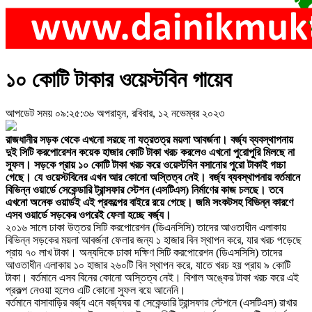
১০ কোটি টাকার ওয়েস্টবিন গায়েব
আপডেট সময় ০৯:২৫:৩৬ অপরাহ্ন, রবিবার, ১২ নভেম্বর ২০২৩
রাজধানীর সড়ক থেকে এখনো সরছে না যত্রতত্র ময়লা আবর্জনা। বর্জ্য ব্যবস্থাপনায়
দুই সিটি করপোরেশন কয়েক হাজার কোটি টাকা খরচ করলেও এখনো পুরোপুরি মিলছে না
সুফল। সড়কে প্রায় ১০ কোটি টাকা খরচ করে ওয়েস্টবিন বসানোর পুরো টাকাই গচ্চা
গেছে। যে ওয়েস্টবিনের এখন আর কোনো অস্তিত্ব নেই। বর্জ্য ব্যবস্থাপনায় বর্তমানে
বিভিন্ন ওয়ার্ডে সেকেন্ডারি ট্রান্সফার স্টেশন (এসটিএস) নির্মাণের কাজ চলছে। তবে
এখনো অনেক ওয়ার্ডই এই প্রকল্পের বাইরে রয়ে গেছে। জমি সংকটসহ বিভিন্ন কারণে
এসব ওয়ার্ডে সড়কের ওপরেই ফেলা হচ্ছে বর্জ্য।
২০১৬ সালে ঢাকা উত্তর সিটি করপোরেশন (ডিএনসিসি) তাদের আওতাধীন এলাকায়
বিভিন্ন সড়কের ময়লা আবর্জনা ফেলার জন্য ১ হাজার বিন স্থাপন করে, যার খরচ পড়েছে
প্রায় ৭০ লাখ টাকা। অন্যদিকে ঢাকা দক্ষিণ সিটি করপোরেশন (ডিএসসিসি) তাদের
আওতাধীন এলাকায় ১০ হাজার ২৬০টি বিন স্থাপন করে, যাতে খরচ হয় প্রায় ৯ কোটি
টাকা। বর্তমানে এসব বিনের কোনো অস্তিত্ব নেই। বিশাল অঙ্কের টাকা খরচ করে এই
প্রকল্প নেওয়া হলেও এটি কোনো সুফল বয়ে আনেনি।
বর্তমানে বাসাবাড়ির বর্জ্য এনে বর্জ্যঘর বা সেকেন্ডারি ট্রান্সফার স্টেশনে (এসটিএস) রাখার