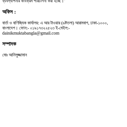
ব্যবস্থাপনার কার্যক্রম পরিচালনা করা হচ্ছে।’
অফিস :
বার্তা ও বাণিজ্যিক কার্যালয়: এ আর টাওয়ার (৬ষ্টতলা) আরামবাগ, ঢাকা-১০০০,
বাংলাদেশ। ফোন:- ০১৯১৭৩২২৫২৩ ই-মেইল:-
dainikmuktabangla@gmail.com
সম্পাদক
মোঃ আনিসুজ্জামান