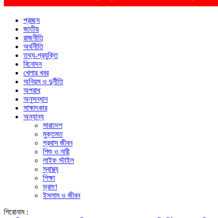
প্রচ্ছদ
জাতীয়
রাজনীতি
অর্থনীতি
তথ্য-প্রযুক্তি
বিনোদন
খেলার খবর
অনিয়ম ও দুর্নীতি
অপরাধ
অনুসন্ধান
সাক্ষাৎকার
অন্যান্য
সারাদেশ
মুক্তমত
প্রবাস জীবন
শিশু ও নারী
লাইফ স্টাইল
স্বাস্থ্য
শিক্ষা
ভ্রমণ
ইসলাম ও জীবন
শিরোনাম :