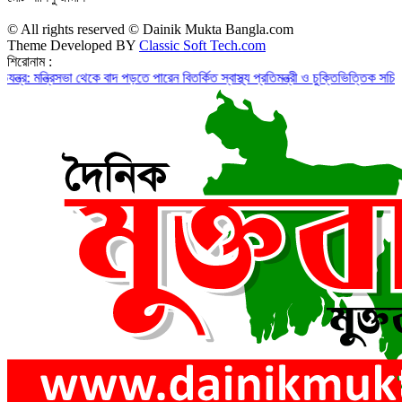
© All rights reserved © Dainik Mukta Bangla.com
Theme Developed BY
Classic Soft Tech.com
শিরোনাম :
্রিসভা থেকে বাদ পড়তে পারেন বিতর্কিত স্বাস্থ্য প্রতিমন্ত্রী ও চুক্তিভিত্তিক সচিব!
রাজস্ব ঘা