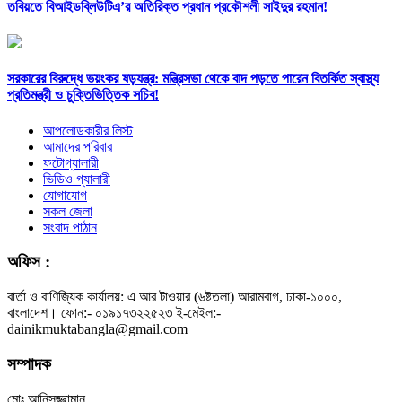
তবিয়তে বিআইডব্লিউটিএ’র অতিরিক্ত প্রধান প্রকৌশলী সাইদুর রহমান!
সরকারের বিরুদ্ধে ভয়ংকর ষড়যন্ত্র: মন্ত্রিসভা থেকে বাদ পড়তে পারেন বিতর্কিত স্বাস্থ্য
প্রতিমন্ত্রী ও চুক্তিভিত্তিক সচিব!
আপলোডকারীর লিস্ট
আমাদের পরিবার
ফটোগ্যালারী
ভিডিও গ্যালারী
যোগাযোগ
সকল জেলা
সংবাদ পাঠান
অফিস :
বার্তা ও বাণিজ্যিক কার্যালয়: এ আর টাওয়ার (৬ষ্টতলা) আরামবাগ, ঢাকা-১০০০,
বাংলাদেশ। ফোন:- ০১৯১৭৩২২৫২৩ ই-মেইল:-
dainikmuktabangla@gmail.com
সম্পাদক
মোঃ আনিসুজ্জামান