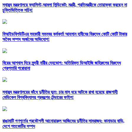
স্বাস্থ্য মন্ত্রণালয়ে ফ্যাসিস্ট-আমলা সিন্ডিকেট: মন্ত্রী, প্রতিমন্ত্রীকে তোয়াক্কা করছেন না
চুক্তিভিত্তিক সচিব!
বিআইডব্লিউটিএর সহকারী সমন্বয় কর্মকর্তা আহসান হাবীবের বিরুদ্ধে কোটি কোটি টাকার
অবৈধ সম্পদ অর্জনের অভিযোগ!
বিয়ের আশ্বাস দিয়ে সুন্দরী নরিীর দেহভোগ: অতিরিক্ত ডিআইজি জহিরুলের বিরুদ্ধে
গ্রেপ্তারি পরোয়ানা
স্বাস্থ্য মন্ত্রণালয়ের কাঁধে দুর্নীতির ভুত: চার মাস ধরে আটকে রাখা হয়েছে রাজশাহী
মেডিকেল বিশ্ববিদ্যালয় প্রকল্পের টেন্ডারের ফাইল!
রাঙামাটি গণপূর্তের প্রকৌশলী আনোয়ারুল আজিমের দুর্নীতির সাম্রাজ্য: কানাডায় বাড়ি,
দেশে শতকোটির সম্পদ