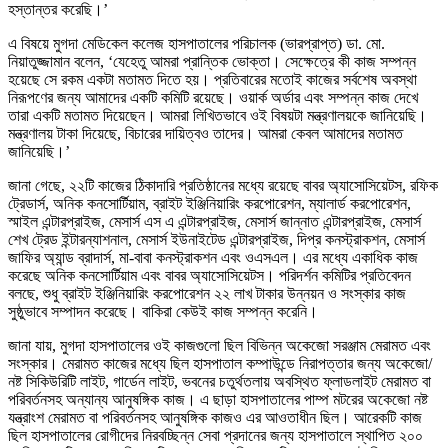
হস্তান্তর করেছি।’
এ বিষয়ে মুগদা মেডিকেল কলেজ হাসপাতালের পরিচালক (ভারপ্রাপ্ত) ডা. মো.
নিয়াতুজ্জামান বলেন, ‘যেহেতু আমরা প্রান্তিক ভোক্তা। সেক্ষেত্রে কী কাজ সম্পন্ন
হয়েছে সে রকম একটা মতামত দিতে হয়। প্রতিবারের মতোই কাজের সর্বশেষ অবস্থা
নিরূপণের জন্য আমাদের একটি কমিটি রয়েছে। ওয়ার্ক অর্ডার এবং সম্পন্ন কাজ দেখে
তারা একটি মতামত দিয়েছেন। আমরা লিখিতভাবে ওই বিষয়টা মন্ত্রণালয়কে জানিয়েছি।
মন্ত্রণালয় টাকা দিয়েছে, বিচারের দায়িত্বও তাদের। আমরা কেবল আমাদের মতামত
জানিয়েছি।’
জানা গেছে, ২২টি কাজের ঠিকাদারি প্রতিষ্ঠানের মধ্যে রয়েছে বাবর অ্যাসোসিয়েটস, রফিক
ট্রেডার্স, অনিক কনসোর্টিয়াম, ব্রাইট ইঞ্জিনিয়ারিং করপোরেশন, ম্যালার্ড করপোরেশন,
স্মাইল এন্টারপ্রাইজ, মেসার্স এস এ এন্টারপ্রাইজ, মেসার্স জান্নাত এন্টারপ্রাইজ, মেসার্স
শেখ ট্রেড ইন্টারন্যাশনাল, মেসার্স ইউনাইটেড এন্টারপ্রাইজ, দিপ্র কনস্ট্রাকশন, মেসার্স
জাফির অ্যান্ড ব্রাদার্স, মা-বাবা কনস্ট্রাকশন এবং ওএসএল। এর মধ্যে একাধিক কাজ
করেছে অনিক কনসোর্টিয়াম এবং বাবর অ্যাসোসিয়েটস। পরিদর্শন কমিটির প্রতিবেদন
বলছে, শুধু ব্রাইট ইঞ্জিনিয়ারিং করপোরেশন ২২ লাখ টাকার উন্নয়ন ও সংস্কার কাজ
সুষ্ঠুভাবে সম্পাদন করেছে। বাকিরা কেউই কাজ সম্পন্ন করেনি।
জানা যায়, মুগদা হাসপাতালের ওই কাজগুলো ছিল বিভিন্ন অকেজো সরঞ্জাম মেরামত এবং
সংস্কার। মেরামত কাজের মধ্যে ছিল হাসপাতাল কম্পাউন্ডে নিরাপত্তার জন্য অকেজো/
নষ্ট সিকিউরিটি লাইট, গার্ডেন লাইট, ভবনের চতুর্থতলায় অবস্থিত ফ্লাডলাইট মেরামত বা
পরিবর্তনসহ অন্যান্য আনুষঙ্গিক কাজ। এ ছাড়া হাসপাতালের পাম্প মটরের অকেজো নষ্ট
যন্ত্রাংশ মেরামত বা পরিবর্তনসহ আনুষঙ্গিক কাজও এর আওতাধীন ছিল। আরেকটি কাজ
ছিল হাসপাতালের রোগীদের নিরবচ্ছিন্ন সেবা প্রদানের জন্য হাসপাতালে স্থাপিত ২০০