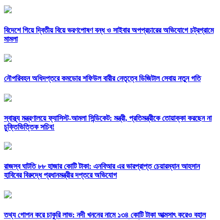
বিদেশে গিয়ে দ্বিতীয় বিয়ে ভরণপোষণ বন্ধ ও সাইবার অপপ্রচারের অভিযোগে চট্রগ্রামে
মামলা
নৌপরিবহন অধিদপ্তরে কমডোর শফিউল বারীর নেতৃত্বে ডিজিটাল সেবায় নতুন গতি
স্বাস্থ্য মন্ত্রণালয়ে ফ্যাসিস্ট-আমলা সিন্ডিকেট: মন্ত্রী, প্রতিমন্ত্রীকে তোয়াক্কা করছেন না
চুক্তিভিত্তিক সচিব!
রাজস্ব ঘাটতি ৮৮ হাজার কোটি টাকা: এনবিআর এর ভারপ্রাপ্ত চেয়ারম্যান আহসান
হাবিবের বিরুদ্ধে প্রধানমন্ত্রীর দপ্তরে অভিযোগ
তথ্য গোপন করে চাকুরি লাভ: নদী খননের নামে ১৩৪ কোটি টাকা আত্মসাৎ করেও বহাল