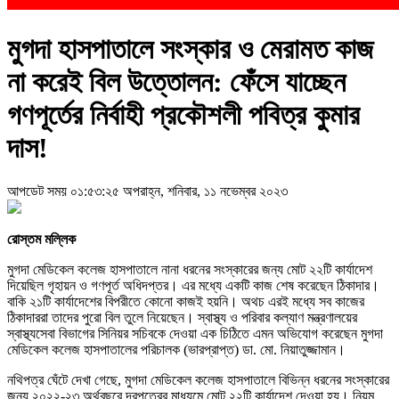
মুগদা হাসপাতালে সংস্কার ও মেরামত কাজ
না করেই বিল উত্তোলন: ফেঁসে যাচ্ছেন
গণপূর্তের নির্বাহী প্রকৌশলী পবিত্র কুমার
দাস!
আপডেট সময় ০১:৫৩:২৫ অপরাহ্ন, শনিবার, ১১ নভেম্বর ২০২৩
রোস্তম মল্লিক
মুগদা মেডিকেল কলেজ হাসপাতালে নানা ধরনের সংস্কারের জন্য মোট ২২টি কার্যাদেশ
দিয়েছিল গৃহায়ন ও গণপূর্ত অধিদপ্তর। এর মধ্যে একটি কাজ শেষ করেছেন ঠিকাদার।
বাকি ২১টি কার্যাদেশের বিপরীতে কোনো কাজই হয়নি। অথচ এরই মধ্যে সব কাজের
ঠিকাদাররা তাদের পুরো বিল তুলে নিয়েছেন। স্বাস্থ্য ও পরিবার কল্যাণ মন্ত্রণালয়ের
স্বাস্থ্যসেবা বিভাগের সিনিয়র সচিবকে দেওয়া এক চিঠিতে এমন অভিযোগ করেছেন মুগদা
মেডিকেল কলেজ হাসপাতালের পরিচালক (ভারপ্রাপ্ত) ডা. মো. নিয়াতুজ্জামান।
নথিপত্র ঘেঁটে দেখা গেছে, মুগদা মেডিকেল কলেজ হাসপাতালে বিভিন্ন ধরনের সংস্কারের
জন্য ২০২২-২৩ অর্থবছরে দরপত্রের মাধ্যমে মোট ২২টি কার্যাদেশ দেওয়া হয়। নিয়ম