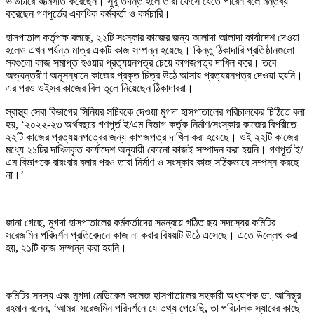
ভাউচারে আত্মসাত করেছেন। সুষ্টু তদন্ত হলে তারা ফেঁসে যেতে পারেন বলে মন্তব্য
করেছেন গণপূর্তের একাধিক কর্মকর্তা ও কর্মচারি।
হাসপাতাল কর্তৃপক্ষ বলছে, ২২টি সংস্কার কাজের জন্য আলাদা আলাদা কার্যাদেশ দেওয়া
হলেও এখন পর্যন্ত মাত্র একটি কাজ সম্পন্ন হয়েছে। কিন্তু ঠিকাদারি প্রতিষ্ঠানগুলো
সবগুলো কাজ সমাপ্ত হওয়ার প্রত্যয়নপত্র চেয়ে কাগজপত্র দাখিল করে। তবে
অভ্যন্তরীণ অনুসন্ধানে কাজের প্রকৃত চিত্র উঠে আসায় প্রত্যয়নপত্র দেওয়া হয়নি।
এর পরও ওইসব কাজের বিল তুলে নিয়েছেন ঠিকাদাররা।
স্বাস্থ্য সেবা বিভাগের সিনিয়র সচিবকে দেওয়া মুগদা হাসপাতালের পরিচালকের চিঠিতে বলা
হয়, ‘২০২২-২৩ অর্থবছরে গণপূর্ত ই/এম বিভাগ কর্তৃক নির্মাণ/সংস্কার কাজের বিপরীতে
২২টি কাজের প্রত্যয়নপত্রের জন্য কাগজপত্র দাখিল করা হয়েছে। ওই ২২টি কাজের
মধ্যে ২১টির দাখিলকৃত কার্যাদেশ অনুযায়ী কোনো কাজই সম্পাদন করা হয়নি। গণপূর্ত ই/
এম বিভাগকে বারংবার বলার পরও তারা নির্মাণ ও সংস্কার কাজ সঠিকভাবে সম্পন্ন করছে
না।’
জানা গেছে, মুগদা হাসপাতালের কর্মকর্তাদের সমন্বয়ে গঠিত ছয় সদস্যের কমিটির
সরেজমিন পরিদর্শন প্রতিবেদনে কাজ না করার বিষয়টি উঠে এসেছে। এতে উল্লেখ করা
হয়, ২১টি কাজ সম্পন্ন করা হয়নি।
কমিটির সদস্য এবং মুগদা মেডিকেল কলেজ হাসপাতালের সহকারী অধ্যাপক ডা. আনিছুর
রহমান বলেন, ‘আমরা সরেজমিন পরিদর্শনে যে তথ্য পেয়েছি, তা পরিচালক স্যারের কাছে