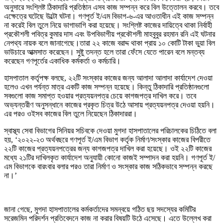
অনুসারে সংশ্লিষ্ট ঠিকাদারি প্রতিষ্ঠান এসব কাজ সম্পন্ন করে বিল উত্তোলন করবে। তবে
এক্ষেত্রে ঘটেছে উল্টো ঘটনা। গণপূর্ত ই/এম বিভাগ-৬-এর আওতাধীন এই কাজ সম্পন্ন
না করেই বিল তুলে নিয়ে ভাগাভাগি করা হয়েছে। সংশ্লিষ্ট কাজের দায়িত্বে থাকা নির্বাহী
প্রকৌশলী পবিত্র কুমার দাস এবং উপবিভাগীয় প্রকৌশলী মাহবুবুর রহমান রনি এই ঘটনার
নেপথ্য নায়ক বলে জানাগেছে।তারা ২২ কাজে বরাদ্দ থাকা প্রায় ১০ কোটি টাকা ভুয়া বিল
ভাউচারে আত্মসাত করেছেন। সুষ্টু তদন্ত হলে তারা ফেঁসে যেতে পারেন বলে মন্তব্য
করেছেন গণপূর্তের একাধিক কর্মকর্তা ও কর্মচারি।
হাসপাতাল কর্তৃপক্ষ বলছে, ২২টি সংস্কার কাজের জন্য আলাদা আলাদা কার্যাদেশ দেওয়া
হলেও এখন পর্যন্ত মাত্র একটি কাজ সম্পন্ন হয়েছে। কিন্তু ঠিকাদারি প্রতিষ্ঠানগুলো
সবগুলো কাজ সমাপ্ত হওয়ার প্রত্যয়নপত্র চেয়ে কাগজপত্র দাখিল করে। তবে
অভ্যন্তরীণ অনুসন্ধানে কাজের প্রকৃত চিত্র উঠে আসায় প্রত্যয়নপত্র দেওয়া হয়নি।
এর পরও ওইসব কাজের বিল তুলে নিয়েছেন ঠিকাদাররা।
স্বাস্থ্য সেবা বিভাগের সিনিয়র সচিবকে দেওয়া মুগদা হাসপাতালের পরিচালকের চিঠিতে বলা
হয়, ‘২০২২-২৩ অর্থবছরে গণপূর্ত ই/এম বিভাগ কর্তৃক নির্মাণ/সংস্কার কাজের বিপরীতে
২২টি কাজের প্রত্যয়নপত্রের জন্য কাগজপত্র দাখিল করা হয়েছে। ওই ২২টি কাজের
মধ্যে ২১টির দাখিলকৃত কার্যাদেশ অনুযায়ী কোনো কাজই সম্পাদন করা হয়নি। গণপূর্ত ই/
এম বিভাগকে বারংবার বলার পরও তারা নির্মাণ ও সংস্কার কাজ সঠিকভাবে সম্পন্ন করছে
না।’
জানা গেছে, মুগদা হাসপাতালের কর্মকর্তাদের সমন্বয়ে গঠিত ছয় সদস্যের কমিটির
সরেজমিন পরিদর্শন প্রতিবেদনে কাজ না করার বিষয়টি উঠে এসেছে। এতে উল্লেখ করা