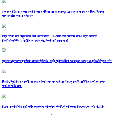
রাজস্ব ঘাটতি ৮৮ হাজার কোটি টাকা: এনবিআর এর ভারপ্রাপ্ত চেয়ারম্যান আহসান হাবিবের বিরুদ্ধে
প্রধানমন্ত্রীর দপ্তরে অভিযোগ
তথ্য গোপন করে চাকুরি লাভ: নদী খননের নামে ১৩৪ কোটি টাকা আত্মসাৎ করেও বহাল তবিয়তে
বিআইডব্লিউটিএ’র অতিরিক্ত প্রধান প্রকৌশলী সাইদুর রহমান!
স্বাস্থ্য মন্ত্রণালয়ে ফ্যাসিস্ট-আমলা সিন্ডিকেট: মন্ত্রী, প্রতিমন্ত্রীকে তোয়াক্কা করছেন না চুক্তিভিত্তিক সচিব!
বিআইডব্লিউটিএর সহকারী সমন্বয় কর্মকর্তা আহসান হাবীবের বিরুদ্ধে কোটি কোটি টাকার অবৈধ সম্পদ
অর্জনের অভিযোগ!
বিয়ের আশ্বাস দিয়ে সুন্দরী নরিীর দেহভোগ: অতিরিক্ত ডিআইজি জহিরুলের বিরুদ্ধে গ্রেপ্তারি পরোয়ানা