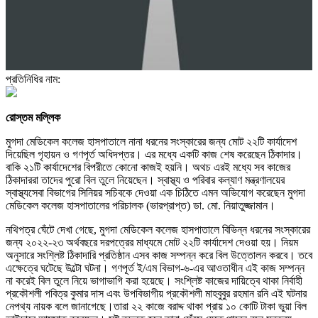
প্রতিনিধির নাম:
রোস্তম মল্লিক
মুগদা মেডিকেল কলেজ হাসপাতালে নানা ধরনের সংস্কারের জন্য মোট ২২টি কার্যাদেশ
দিয়েছিল গৃহায়ন ও গণপূর্ত অধিদপ্তর। এর মধ্যে একটি কাজ শেষ করেছেন ঠিকাদার।
বাকি ২১টি কার্যাদেশের বিপরীতে কোনো কাজই হয়নি। অথচ এরই মধ্যে সব কাজের
ঠিকাদাররা তাদের পুরো বিল তুলে নিয়েছেন। স্বাস্থ্য ও পরিবার কল্যাণ মন্ত্রণালয়ের
স্বাস্থ্যসেবা বিভাগের সিনিয়র সচিবকে দেওয়া এক চিঠিতে এমন অভিযোগ করেছেন মুগদা
মেডিকেল কলেজ হাসপাতালের পরিচালক (ভারপ্রাপ্ত) ডা. মো. নিয়াতুজ্জামান।
নথিপত্র ঘেঁটে দেখা গেছে, মুগদা মেডিকেল কলেজ হাসপাতালে বিভিন্ন ধরনের সংস্কারের
জন্য ২০২২-২৩ অর্থবছরে দরপত্রের মাধ্যমে মোট ২২টি কার্যাদেশ দেওয়া হয়। নিয়ম
অনুসারে সংশ্লিষ্ট ঠিকাদারি প্রতিষ্ঠান এসব কাজ সম্পন্ন করে বিল উত্তোলন করবে। তবে
এক্ষেত্রে ঘটেছে উল্টো ঘটনা। গণপূর্ত ই/এম বিভাগ-৬-এর আওতাধীন এই কাজ সম্পন্ন
না করেই বিল তুলে নিয়ে ভাগাভাগি করা হয়েছে। সংশ্লিষ্ট কাজের দায়িত্বে থাকা নির্বাহী
প্রকৌশলী পবিত্র কুমার দাস এবং উপবিভাগীয় প্রকৌশলী মাহবুবুর রহমান রনি এই ঘটনার
নেপথ্য নায়ক বলে জানাগেছে।তারা ২২ কাজে বরাদ্দ থাকা প্রায় ১০ কোটি টাকা ভুয়া বিল