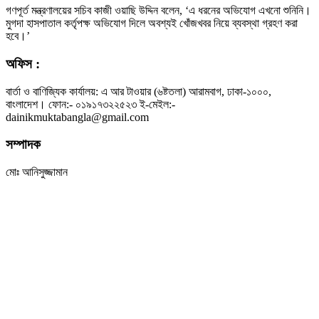
গণপূর্ত মন্ত্রণালয়ের সচিব কাজী ওয়াছি উদ্দিন বলেন, ‘এ ধরনের অভিযোগ এখনো শুনিনি।
মুগদা হাসপাতাল কর্তৃপক্ষ অভিযোগ দিলে অবশ্যই খোঁজখবর নিয়ে ব্যবস্থা গ্রহণ করা
হবে।’
অফিস :
বার্তা ও বাণিজ্যিক কার্যালয়: এ আর টাওয়ার (৬ষ্টতলা) আরামবাগ, ঢাকা-১০০০,
বাংলাদেশ। ফোন:- ০১৯১৭৩২২৫২৩ ই-মেইল:-
dainikmuktabangla@gmail.com
সম্পাদক
মোঃ আনিসুজ্জামান