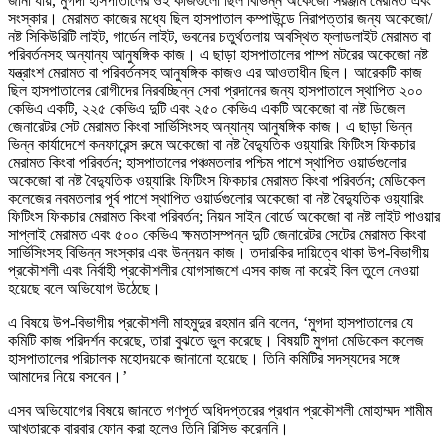
জানা যায়, মুগদা হাসপাতালের ওই কাজগুলো ছিল বিভিন্ন অকেজো সরঞ্জাম মেরামত এবং
সংস্কার। মেরামত কাজের মধ্যে ছিল হাসপাতাল কম্পাউন্ডে নিরাপত্তার জন্য অকেজো/
নষ্ট সিকিউরিটি লাইট, গার্ডেন লাইট, ভবনের চতুর্থতলায় অবস্থিত ফ্লাডলাইট মেরামত বা
পরিবর্তনসহ অন্যান্য আনুষঙ্গিক কাজ। এ ছাড়া হাসপাতালের পাম্প মটরের অকেজো নষ্ট
যন্ত্রাংশ মেরামত বা পরিবর্তনসহ আনুষঙ্গিক কাজও এর আওতাধীন ছিল। আরেকটি কাজ
ছিল হাসপাতালের রোগীদের নিরবচ্ছিন্ন সেবা প্রদানের জন্য হাসপাতালে স্থাপিত ২০০
কেভিএ একটি, ২২৫ কেভিএ দুটি এবং ২৫০ কেভিএ একটি অকেজো বা নষ্ট ডিজেল
জেনারেটর সেট মেরামত কিংবা সার্ভিসিংসহ অন্যান্য আনুষঙ্গিক কাজ। এ ছাড়া ভিন্ন
ভিন্ন কার্যাদেশে কনফারেন্স রুমে অকেজো বা নষ্ট বৈদ্যুতিক ওয়্যারিং ফিটিংস ফিকচার
মেরামত কিংবা পরিবর্তন; হাসপাতালের পঞ্চমতলার পশ্চিম পাশে স্থাপিত ওয়ার্ডগুলোর
অকেজো বা নষ্ট বৈদ্যুতিক ওয়্যারিং ফিটিংস ফিকচার মেরামত কিংবা পরিবর্তন; মেডিকেল
কলেজের নবমতলার পূর্ব পাশে স্থাপিত ওয়ার্ডগুলোর অকেজো বা নষ্ট বৈদ্যুতিক ওয়্যারিং
ফিটিংস ফিকচার মেরামত কিংবা পরিবর্তন; নিয়ন সাইন বোর্ডে অকেজো বা নষ্ট লাইট পাওয়ার
সাপ্লাই মেরামত এবং ৫০০ কেভিএ ক্ষমতাসম্পন্ন দুটি জেনারেটর সেটের মেরামত কিংবা
সার্ভিসিংসহ বিভিন্ন সংস্কার এবং উন্নয়ন কাজ। তদারকির দায়িত্বে থাকা উপ-বিভাগীয়
প্রকৌশলী এবং নির্বাহী প্রকৌশলীর যোগসাজশে এসব কাজ না করেই বিল তুলে নেওয়া
হয়েছে বলে অভিযোগ উঠেছে।
এ বিষয়ে উপ-বিভাগীয় প্রকৌশলী মাহমুদুর রহমান রনি বলেন, ‘মুগদা হাসপাতালের যে
কমিটি কাজ পরিদর্শন করেছে, তারা বুঝতে ভুল করেছে। বিষয়টি মুগদা মেডিকেল কলেজ
হাসপাতালের পরিচালক মহোদয়কে জানানো হয়েছে। তিনি কমিটির সদস্যদের সঙ্গে
আমাদের নিয়ে বসবেন।’
এসব অভিযোগের বিষয়ে জানতে গণপূর্ত অধিদপ্তরের প্রধান প্রকৌশলী মোহাম্মদ শামীম
আখতারকে বারবার ফোন করা হলেও তিনি রিসিভ করেননি।