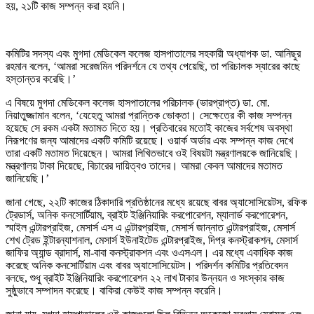
হয়, ২১টি কাজ সম্পন্ন করা হয়নি।
কমিটির সদস্য এবং মুগদা মেডিকেল কলেজ হাসপাতালের সহকারী অধ্যাপক ডা. আনিছুর
রহমান বলেন, ‘আমরা সরেজমিন পরিদর্শনে যে তথ্য পেয়েছি, তা পরিচালক স্যারের কাছে
হস্তান্তর করেছি।’
এ বিষয়ে মুগদা মেডিকেল কলেজ হাসপাতালের পরিচালক (ভারপ্রাপ্ত) ডা. মো.
নিয়াতুজ্জামান বলেন, ‘যেহেতু আমরা প্রান্তিক ভোক্তা। সেক্ষেত্রে কী কাজ সম্পন্ন
হয়েছে সে রকম একটা মতামত দিতে হয়। প্রতিবারের মতোই কাজের সর্বশেষ অবস্থা
নিরূপণের জন্য আমাদের একটি কমিটি রয়েছে। ওয়ার্ক অর্ডার এবং সম্পন্ন কাজ দেখে
তারা একটি মতামত দিয়েছেন। আমরা লিখিতভাবে ওই বিষয়টা মন্ত্রণালয়কে জানিয়েছি।
মন্ত্রণালয় টাকা দিয়েছে, বিচারের দায়িত্বও তাদের। আমরা কেবল আমাদের মতামত
জানিয়েছি।’
জানা গেছে, ২২টি কাজের ঠিকাদারি প্রতিষ্ঠানের মধ্যে রয়েছে বাবর অ্যাসোসিয়েটস, রফিক
ট্রেডার্স, অনিক কনসোর্টিয়াম, ব্রাইট ইঞ্জিনিয়ারিং করপোরেশন, ম্যালার্ড করপোরেশন,
স্মাইল এন্টারপ্রাইজ, মেসার্স এস এ এন্টারপ্রাইজ, মেসার্স জান্নাত এন্টারপ্রাইজ, মেসার্স
শেখ ট্রেড ইন্টারন্যাশনাল, মেসার্স ইউনাইটেড এন্টারপ্রাইজ, দিপ্র কনস্ট্রাকশন, মেসার্স
জাফির অ্যান্ড ব্রাদার্স, মা-বাবা কনস্ট্রাকশন এবং ওএসএল। এর মধ্যে একাধিক কাজ
করেছে অনিক কনসোর্টিয়াম এবং বাবর অ্যাসোসিয়েটস। পরিদর্শন কমিটির প্রতিবেদন
বলছে, শুধু ব্রাইট ইঞ্জিনিয়ারিং করপোরেশন ২২ লাখ টাকার উন্নয়ন ও সংস্কার কাজ
সুষ্ঠুভাবে সম্পাদন করেছে। বাকিরা কেউই কাজ সম্পন্ন করেনি।