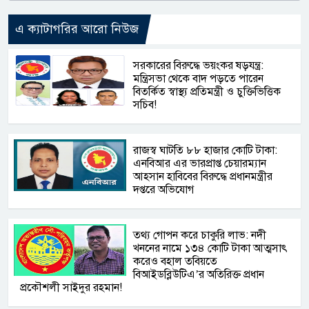
এ ক্যাটাগরির আরো নিউজ
সরকারের বিরুদ্ধে ভয়ংকর ষড়যন্ত্র:
মন্ত্রিসভা থেকে বাদ পড়তে পারেন
বিতর্কিত স্বাস্থ্য প্রতিমন্ত্রী ও চুক্তিভিত্তিক
সচিব!
রাজস্ব ঘাটতি ৮৮ হাজার কোটি টাকা:
এনবিআর এর ভারপ্রাপ্ত চেয়ারম্যান
আহসান হাবিবের বিরুদ্ধে প্রধানমন্ত্রীর
দপ্তরে অভিযোগ
তথ্য গোপন করে চাকুরি লাভ: নদী
খননের নামে ১৩৪ কোটি টাকা আত্মসাৎ
করেও বহাল তবিয়তে
বিআইডব্লিউটিএ’র অতিরিক্ত প্রধান
প্রকৌশলী সাইদুর রহমান!