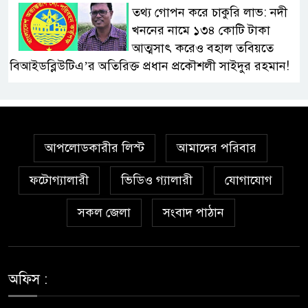
তথ্য গোপন করে চাকুরি লাভ: নদী
খননের নামে ১৩৪ কোটি টাকা
আত্মসাৎ করেও বহাল তবিয়তে
বিআইডব্লিউটিএ’র অতিরিক্ত প্রধান প্রকৌশলী সাইদুর রহমান!
স্বাস্থ্য মন্ত্রণালয়ে ফ্যাসিস্ট-আমলা
সিন্ডিকেট: মন্ত্রী, প্রতিমন্ত্রীকে
তোয়াক্কা করছেন না চুক্তিভিত্তিক
আপলোডকারীর লিস্ট
আমাদের পরিবার
সচিব!
ফটোগ্যালারী
ভিডিও গ্যালারী
যোগাযোগ
বিআইডব্লিউটিএর সহকারী সমন্বয়
কর্মকর্তা আহসান হাবীবের বিরুদ্ধে
সকল জেলা
সংবাদ পাঠান
কোটি কোটি টাকার অবৈধ সম্পদ
অর্জনের অভিযোগ!
অফিস :
বিয়ের আশ্বাস দিয়ে সুন্দরী নরিীর
দেহভোগ: অতিরিক্ত ডিআইজি