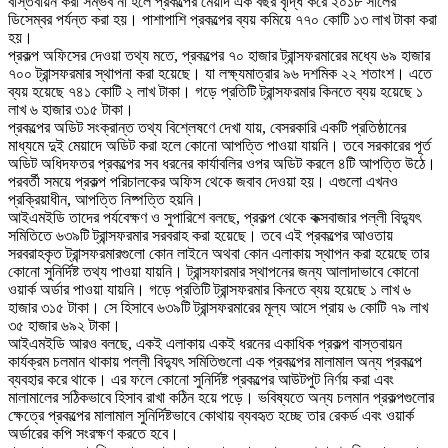
বাস্তবায়ন করা সম্ভব না হলে প্রকল্পের মেয়াদ এক বছর বৃদ্ধি করে ২০১৮ সালের
ডিসেম্বর পর্যন্ত করা হয়। পাশাপাশি প্রকল্পের ব্যয় কমিয়ে ৭৭০ কোটি ১৩ লাখ টাকা করা
হয়।
প্রকল্প অফিসের দেওয়া তথ্য মতে, প্রকল্পের ৭০ হাজার ট্রান্সফরমারের মধ্যে ৬৯ হাজার
৭০০ ট্রান্সফরমার স্থাপনা করা হয়েছে। যা লক্ষ্যমাত্রার ৯৬ দশমিক ২২ শতাংশ। এতে
ব্যয় হয়েছে ৭৪১ কোটি ২ লাখ টাকা। গড়ে প্রতিটি ট্রান্সফরমার কিনতে ব্যয় হয়েছে ১
লাখ ৬ হাজার ৩১৫ টাকা।
প্রকল্পের অডিট সংক্রান্ত তথ্য বিশ্লেষণে দেখা যায়, বেসরকারি একটি প্রতিষ্ঠানের
মাধ্যমে দুই মেয়াদে অডিট করা হলে কোনো আপত্তি পাওয়া যায়নি। তবে সরকারের পূর্ত
অডিট অধিদফতর প্রকল্পের সব ধরনের কার্যাবলির ওপর অডিট করলে ৪টি আপত্তি উঠে।
পরবর্তী সময়ে প্রকল্প পরিচালকের অফিস থেকে জবাব দেওয়া হয়। এগুলো এখনও
প্রক্রিয়াধীন, আপত্তি নিষ্পত্তি হয়নি।
আইএমইডি তাদের পর্যবেক্ষণ ও সুপারিশে বলছে, প্রকল্প থেকে কক্সবাজার পল্লী বিদ্যুৎ
সমিতিতে ৬৩৯টি ট্রান্সফরমার সরবরাহ করা হয়েছে। তবে এই প্রকল্পের আওতায়
সরবরাহকৃত ট্রান্সফরমারগুলো কোন লাইনে অথবা কোন এলাকায় স্থাপন করা হয়েছে তার
কোনো সুনির্দিষ্ট তথ্য পাওয়া যায়নি। ট্রান্সফারমার স্থাপনের জন্য আলাদাভাবে কোনো
ওয়ার্ক অর্ডার পাওয়া যায়নি। গড়ে প্রতিটি ট্রান্সফরমার কিনতে ব্যয় হয়েছে ১ লাখ ৬
হাজার ৩১৫ টাকা। সে হিসাবে ৬৩৯টি ট্রান্সফরমারের মূল্য আসে প্রায় ৬ কোটি ৭৯ লাখ
৩৫ হাজার ৬৯২ টাকা।
আইএমইডি আরও বলছে, একই এলাকায় একই ধরনের একাধিক প্রকল্প বাস্তবায়ন
কার্যক্রম চলমান থাকায় পল্লী বিদ্যুৎ সমিতিগুলো এক প্রকল্পের মালামাল অন্য প্রকল্পে
ব্যবহার করে থাকে। এর ফলে কোনো সুনির্দিষ্ট প্রকল্পের আউটপুট নির্ণয় করা এবং
মালামালের সঠিকভাবে হিসাব রাখা কঠিন হয়ে পড়ে। ভবিষ্যতে অন্য চলমান প্রকল্পগুলোর
ক্ষেত্রে প্রকল্পের মালামাল সুনির্দিষ্টভাবে কোথায় ব্যবহৃত হচ্ছে তার রেকর্ড এবং ওয়ার্ক
অর্ডারের কপি সংরক্ষণ করতে হবে।