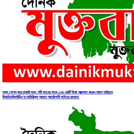
তথ্য গোপন করে চাকুরি লাভ: নদী খননের নামে ১৩৪ কোটি টাকা আত্মসাৎ করেও বহাল তবিয়তে
বিআইডব্লিউটিএ’র অতিরিক্ত প্রধান প্রকৌশলী সাইদুর রহমান!