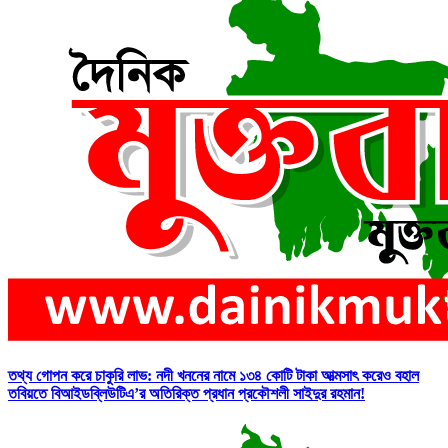
তথ্য গোপন করে চাকুরি লাভ: নদী খননের নামে ১৩৪ কোটি টাকা আত্মসাৎ করেও বহাল
তবিয়তে বিআইডব্লিউটিএ’র অতিরিক্ত প্রধান প্রকৌশলী সাইদুর রহমান!