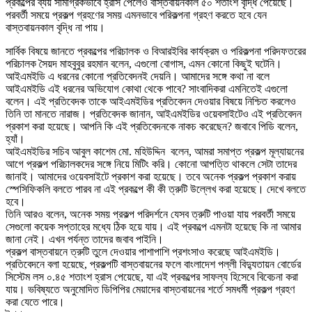
প্রকল্পের ব্যয় সামগ্রিকভাবে হ্রাস পেলেও বাস্তবায়নকাল ৫০ শতাংশ বৃদ্ধি পেয়েছে।
পরবর্তী সময়ে প্রকল্প গ্রহণের সময় এমনভাবে পরিকল্পনা গ্রহণ করতে হবে যেন
বাস্তবায়নকাল বৃদ্ধি না পায়।
সার্বিক বিষয়ে জানতে প্রকল্পের পরিচালক ও বিআরইবির কার্যক্রম ও পরিকল্পনা পরিদফতরের
পরিচালক সৈয়দ মাহবুবুর রহমান বলেন, এগুলো বোগাস, এমন কোনো কিছুই ঘটেনি।
আইএমইডি এ ধরনের কোনো প্রতিবেদনই দেয়নি। আমাদের সঙ্গে কথা না বলে
আইএমইডি এই ধরনের অভিযোগ কোথা থেকে পাবে? সাংবাদিকরা এমনিতেই এগুলো
বলেন। এই প্রতিবেদক তাকে আইএমইডির প্রতিবেদন দেওয়ার বিষয়ে নিশ্চিত করলেও
তিনি তা মানতে নারাজ। প্রতিবেদক জানান, আইএমইডির ওয়েবসাইটেও এই প্রতিবেদন
প্রকাশ করা হয়েছে। আপনি কি এই প্রতিবেদনকে নাকচ করেছেন? জবাবে পিডি বলেন,
হ্যাঁ।
আইএমইডির সচিব আবুল কাশেম মো. মহিউদ্দিন বলেন, আমরা সমাপ্ত প্রকল্প মূল্যায়নের
আগে প্রকল্প পরিচালকদের সঙ্গে নিয়ে মিটিং করি। কোনো আপত্তি থাকলে সেটা তাদের
জানাই। আমাদের ওয়েবসাইটে প্রকাশ করা হয়েছে। তবে অনেক প্রকল্প প্রকাশ করায়
স্পেসিফিকলি বলতে পারব না এই প্রকল্পে কী কী ত্রুটি উল্লেখ করা হয়েছে। দেখে বলতে
হবে।
তিনি আরও বলেন, অনেক সময় প্রকল্প পরিদর্শনে যেসব ত্রুটি পাওয়া যায় পরবর্তী সময়ে
সেগুলো কয়েক সপ্তাহের মধ্যে ঠিক হয়ে যায়। এই প্রকল্পে এমনটা হয়েছে কি না আমার
জানা নেই। এখন পর্যন্ত তাদের জবাব পাইনি।
প্রকল্প বাস্তবায়নে ত্রুটি তুলে দেওয়ার পাশাপাশি প্রশংসাও করেছে আইএমইডি।
প্রতিবেদনে বলা হয়েছে, প্রকল্পটি বাস্তবায়নের ফলে বাংলাদেশ পল্লী বিদ্যুতায়ন বোর্ডের
সিস্টেম লস ০.৪৫ শতাংশ হ্রাস পেয়েছে, যা এই প্রকল্পের সাফল্য হিসেবে বিবেচনা করা
যায়। ভবিষ্যতে অনুমোদিত ডিপিপির মেয়াদের বাস্তবায়নের শর্তে সমধর্মী প্রকল্প গ্রহণ
করা যেতে পারে।