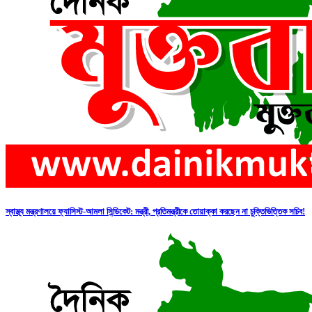
স্বাস্থ্য মন্ত্রণালয়ে ফ্যাসিস্ট-আমলা সিন্ডিকেট: মন্ত্রী, প্রতিমন্ত্রীকে তোয়াক্কা করছেন না চুক্তিভিত্তিক সচিব!