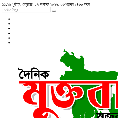
১১:২৯ পূর্বাহ্ন, শুক্রবার, ০৭ অগাস্ট ২০২৬, ২৩ শ্রাবণ ১৪৩৩ বঙ্গাব্দ