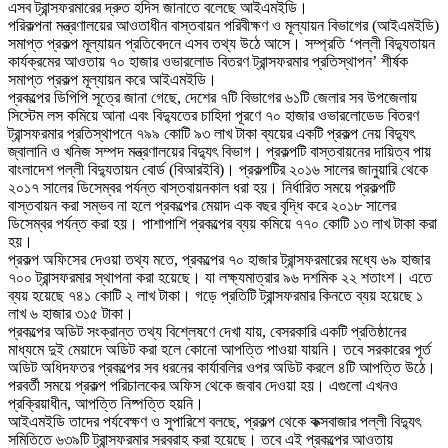
এসব ট্রান্সফরমারের দ্রুত হদিস জানাতে বলেছে আইএমইডি।
পরিকল্পনা মন্ত্রণালয়ের আওতাধীন বাস্তবায়ন পরিবীক্ষণ ও মূল্যায়ন বিভাগের (আইএমইডি)
সমাপ্ত প্রকল্প মূল্যায়ন প্রতিবেদনে এসব তথ্য উঠে আসে। সম্প্রতি ‘পল্লী বিদ্যুতায়ন
কার্যক্রমের আওতায় ৭০ হাজার ওভারলোড বিতরণ ট্রান্সফরমার প্রতিস্থাপন’ শীর্ষক
সমাপ্ত প্রকল্প মূল্যায়ন করে আইএমইডি।
প্রকল্পের ডিপিপি সূত্রে জানা গেছে, দেশের ৭টি বিভাগের ৬১টি জেলার সব উপজেলায়
সিস্টেম লস কমিয়ে আনা এবং বিদ্যুতের চাহিদা পূরণে ৭০ হাজার ওভারলোডেড বিতরণ
ট্রান্সফরমার প্রতিস্থাপনে ৭৯৯ কোটি ৯৩ লাখ টাকা ব্যয়ের একটি প্রকল্প নেয় বিদ্যুৎ
জ্বালানি ও খনিজ সম্পদ মন্ত্রণালয়ের বিদ্যুৎ বিভাগ। প্রকল্পটি বাস্তবায়নের দায়িত্ব পায়
বাংলাদেশ পল্লী বিদ্যুতায়ন বোর্ড (বিআরইবি)। প্রকল্পটির ২০১৬ সালের জানুয়ারি থেকে
২০১৭ সালের ডিসেম্বর পর্যন্ত বাস্তবায়নকাল ধরা হয়। নির্ধারিত সময়ে প্রকল্পটি
বাস্তবায়ন করা সম্ভব না হলে প্রকল্পের মেয়াদ এক বছর বৃদ্ধি করে ২০১৮ সালের
ডিসেম্বর পর্যন্ত করা হয়। পাশাপাশি প্রকল্পের ব্যয় কমিয়ে ৭৭০ কোটি ১৩ লাখ টাকা করা
হয়।
প্রকল্প অফিসের দেওয়া তথ্য মতে, প্রকল্পের ৭০ হাজার ট্রান্সফরমারের মধ্যে ৬৯ হাজার
৭০০ ট্রান্সফরমার স্থাপনা করা হয়েছে। যা লক্ষ্যমাত্রার ৯৬ দশমিক ২২ শতাংশ। এতে
ব্যয় হয়েছে ৭৪১ কোটি ২ লাখ টাকা। গড়ে প্রতিটি ট্রান্সফরমার কিনতে ব্যয় হয়েছে ১
লাখ ৬ হাজার ৩১৫ টাকা।
প্রকল্পের অডিট সংক্রান্ত তথ্য বিশ্লেষণে দেখা যায়, বেসরকারি একটি প্রতিষ্ঠানের
মাধ্যমে দুই মেয়াদে অডিট করা হলে কোনো আপত্তি পাওয়া যায়নি। তবে সরকারের পূর্ত
অডিট অধিদফতর প্রকল্পের সব ধরনের কার্যাবলির ওপর অডিট করলে ৪টি আপত্তি উঠে।
পরবর্তী সময়ে প্রকল্প পরিচালকের অফিস থেকে জবাব দেওয়া হয়। এগুলো এখনও
প্রক্রিয়াধীন, আপত্তি নিষ্পত্তি হয়নি।
আইএমইডি তাদের পর্যবেক্ষণ ও সুপারিশে বলছে, প্রকল্প থেকে কক্সবাজার পল্লী বিদ্যুৎ
সমিতিতে ৬৩৯টি ট্রান্সফরমার সরবরাহ করা হয়েছে। তবে এই প্রকল্পের আওতায়