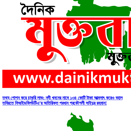
তথ্য গোপন করে চাকুরি লাভ: নদী খননের নামে ১৩৪ কোটি টাকা আত্মসাৎ করেও বহাল
তবিয়তে বিআইডব্লিউটিএ’র অতিরিক্ত প্রধান প্রকৌশলী সাইদুর রহমান!