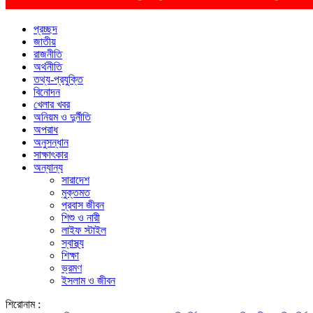
প্রচ্ছদ
জাতীয়
রাজনীতি
অর্থনীতি
তথ্য-প্রযুক্তি
বিনোদন
খেলার খবর
অনিয়ম ও দুর্নীতি
অপরাধ
অনুসন্ধান
সাক্ষাৎকার
অন্যান্য
সারাদেশ
মুক্তমত
প্রবাস জীবন
শিশু ও নারী
লাইফ স্টাইল
স্বাস্থ্য
শিক্ষা
ভ্রমণ
ইসলাম ও জীবন
শিরোনাম :