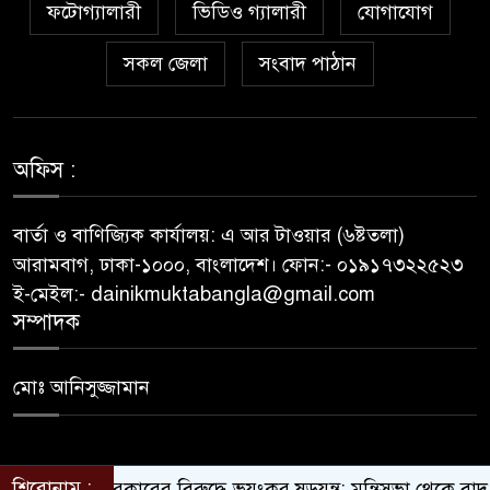
ফটোগ্যালারী
ভিডিও গ্যালারী
যোগাযোগ
বিআইডব্লিউটিএর সহকারী সমন্বয়
কর্মকর্তা আহসান হাবীবের বিরুদ্ধে
সকল জেলা
সংবাদ পাঠান
কোটি কোটি টাকার অবৈধ সম্পদ
অর্জনের অভিযোগ!
অফিস :
বিয়ের আশ্বাস দিয়ে সুন্দরী নরিীর
দেহভোগ: অতিরিক্ত ডিআইজি
জহিরুলের বিরুদ্ধে গ্রেপ্তারি পরোয়ানা
বার্তা ও বাণিজ্যিক কার্যালয়: এ আর টাওয়ার (৬ষ্টতলা)
আরামবাগ, ঢাকা-১০০০, বাংলাদেশ। ফোন:- ০১৯১৭৩২২৫২৩
স্বাস্থ্য মন্ত্রণালয়ের কাঁধে দুর্নীতির ভুত:
ই-মেইল:- dainikmuktabangla@gmail.com
চার মাস ধরে আটকে রাখা হয়েছে
সম্পাদক
রাজশাহী মেডিকেল বিশ্ববিদ্যালয়
প্রকল্পের টেন্ডারের ফাইল!
মোঃ আনিসুজ্জামান
রাঙামাটি গণপূর্তের প্রকৌশলী
আনোয়ারুল আজিমের দুর্নীতির
শিরোনাম :
সরকারের বিরুদ্ধে ভয়ংকর ষড়যন্ত্র: মন্ত্রিসভা থেকে বাদ পড়তে পারেন