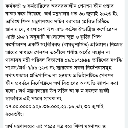
কর্মকর্তা ও কর্মচারিদের অবসরকালীন পেনশন স্কীম প্রস্তাব
নাকচ করে দিয়েছে। অর্থ মন্ত্রণালয় গত ৩০ জুলাই ২০২৩ ইং
তারিখে শিল্প মন্ত্রণালয়ের সচিব বরাবরে প্রেরিত চিঠিতে
জানায় যে, বাংলাদেশ স্মল এন্ড কটেজ ইন্ডাষ্ট্রিজ কর্পোরেশন
এ্যাক্ট ১৯৫৭ অনুযায়ী বাংলাদেশ ক্ষুদ্র ও কুঠির শিল্প
কর্পোরেশন একটি সংবিধিবদ্ধ (স্বায়ত্বশাসিত) প্রতিষ্ঠান। নিজেস্ব
আয়ের মাধ্যমে পেনশন তহবীলে পর্যাপ্ত অর্থের সংস্থান না
থাকাসহ মন্ত্রী পরিষদ বিভাগের ০৯/০৮/১৯৯৯ তারিখের মপবি/
শা:ক্র:/অর্থ-৭/৯৯-১৬৩ নং স্মারকের সকল নির্দেশনাসমুহ
যথাযথভাবে প্রতিপালিত না হওয়ায় প্রতিষ্ঠানটিতে পেনশন
স্কীম প্রবর্তনে নির্দেশক্রমে অর্থ বিভাগের অসন্মতি জ্ঞাপন করা
হলো। অর্থ মন্ত্রণালয়ের উপ সচিব আ ফ ম ফজলে রাব্বী
স্বাক্ষরিত এই পত্রের স্মারক নং
০৭.০০.০০০০.১২৮.৩৬.০০২.২১.১৬,তাং ৩০ জুলাই
২০২৩ইং।
অর্থ মন্ত্রণালয়ের এই পত্রের সুত্র ধরে শিল্প মন্ত্রণালয় ও