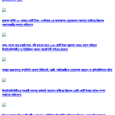
রাজস্ব ঘাটতি ৮৮ হাজার কোটি টাকা: এনবিআর এর ভারপ্রাপ্ত চেয়ারম্যান আহসান হাবিবের বিরুদ্ধে
প্রধানমন্ত্রীর দপ্তরে অভিযোগ
তথ্য গোপন করে চাকুরি লাভ: নদী খননের নামে ১৩৪ কোটি টাকা আত্মসাৎ করেও বহাল তবিয়তে
বিআইডব্লিউটিএ’র অতিরিক্ত প্রধান প্রকৌশলী সাইদুর রহমান!
স্বাস্থ্য মন্ত্রণালয়ে ফ্যাসিস্ট-আমলা সিন্ডিকেট: মন্ত্রী, প্রতিমন্ত্রীকে তোয়াক্কা করছেন না চুক্তিভিত্তিক সচিব!
বিআইডব্লিউটিএর সহকারী সমন্বয় কর্মকর্তা আহসান হাবীবের বিরুদ্ধে কোটি কোটি টাকার অবৈধ সম্পদ
অর্জনের অভিযোগ!