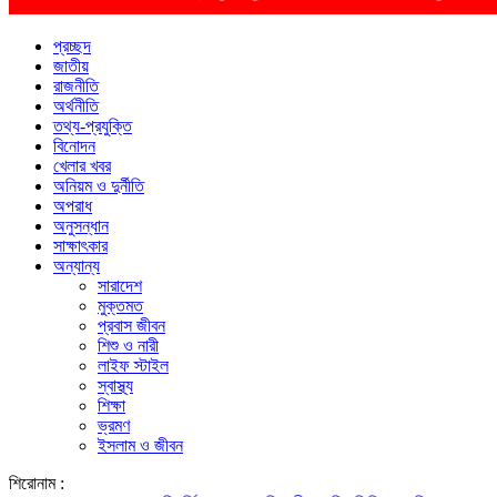
প্রচ্ছদ
জাতীয়
রাজনীতি
অর্থনীতি
তথ্য-প্রযুক্তি
বিনোদন
খেলার খবর
অনিয়ম ও দুর্নীতি
অপরাধ
অনুসন্ধান
সাক্ষাৎকার
অন্যান্য
সারাদেশ
মুক্তমত
প্রবাস জীবন
শিশু ও নারী
লাইফ স্টাইল
স্বাস্থ্য
শিক্ষা
ভ্রমণ
ইসলাম ও জীবন
শিরোনাম :