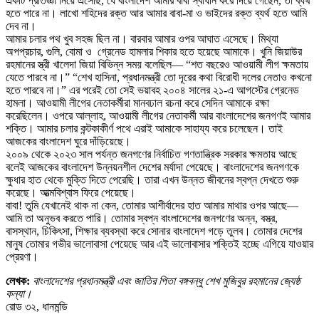
একটি প্রতিজ্ঞা নিয়ে এসেছি, যে বাংলাদেশ আমার বাবা স্বাধীন করে দিয়ে গেছেন, তা ব্যর্থ
হতে পারে না। লাখো শহিদের রক্ত আর আমার বাবা-মা ও ভাইদের রক্ত ব্যর্থ হতে আমি
দেব না।
আমার চলার পথ খুব সহজ ছিল না। বারবার আমার ওপর আঘাত এসেছে। মিথ্যা
অপপ্রচার, গুলি, বোমা ও গ্রেনেড হামলার শিকার হতে হয়েছে আমাকে। খুনি জিয়াউর
রহমানের স্ত্রী খালেদা জিয়া বিভিন্ন সময় বলেছিল— “শত বছরেও আওয়ামী লীগ ক্ষমতায়
যেতে পারবে না।” “শেখ হাসিনা, প্রধানমন্ত্রী তো দূরের কথা বিরোধী দলের নেতাও কখনো
হতে পারবে না।” এর পরেই তো সেই ভয়াবহ ২০০৪ সালের ২১-এ আগস্টের গ্রেনেড
হামলা। আওয়ামী লীগের নেতাকর্মীরা মানবঢাল রচনা করে সেদিন আমাকে রক্ষা
করেছিলেন। ওপরে আল্লাহ, আওয়ামী লীগের নেতাকর্মী আর বাংলাদেশের জনগণই আমার
শক্তি। আমার চলার কন্টকাকীর্ণ পথে এরাই আমাকে সাহায্য করে চলেছেন। তাই
আজকের বাংলাদেশ ঘুরে দাঁড়িয়েছে।
২০০৯ থেকে ২০২৩ সাল পর্যন্ত জনগণের নির্বাচিত গণতান্ত্রিক সরকার ক্ষমতায় আছে
বলেই আজকের বাংলাদেশ উন্নয়নশীল দেশের মর্যাদা পেয়েছে। বাংলাদেশের জনগণকে
ক্ষুধার হাত থেকে মুক্তি দিতে পেরেছি। তারা এখন উন্নত জীবনের স্বপ্ন দেখতে শুরু
করেছে। আত্মবিশ্বাস ফিরে পেয়েছে।
বাবা! তুমি যেখানেই থাক না কেন, তোমার আশীর্বাদের হাত আমার মাথার ওপর আছে—
আমি তা অনুভব করতে পারি। তোমার স্বপ্ন বাংলাদেশের জনগণের অন্ন, বস্ত্র,
বাসস্থান, চিকিৎসা, শিক্ষার ব্যবস্থা করে সোনার বাংলাদেশ গড়ে তুলব। তোমার দেশের
মানুষ তোমার গভীর ভালোবাসা পেয়েছে আর এই ভালোবাসার শক্তিই হচ্ছে এগিয়ে যাওয়ার
প্রেরণা।
লেখক:
বাংলাদেশের প্রধানমন্ত্রী এবং জাতির পিতা বঙ্গবন্ধু শেখ মুজিবুর রহমানের জ্যেষ্ঠ
কন্যা।
রোড ৩২, ধানমন্ডি