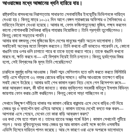
আওয়াজের মধ্যে আজানের ধ্বনি হারিয়ে যায়।
রাষ্ট্রপতির বাসভবনের নিরাপত্তায় সাধারণত সেনাবাহিনীর ইনফেন্ট্রি ডিভিশনকে দায়িত্ব
দেওয়া হয়। কিন্তু মাত্র ১০-১২ দিন আগে বেঙ্গল ল্যাঞ্চারের অফিসার ও সৈনিকদের এ
দায়িত্বে নিয়োগ দেওয়া হয়েছে। আমার মা, বেগম ফজিলাতুন্নেছা মুজিব, লক্ষ্য করলেন
কালো পোশাকধারী সৈনিকরা বাড়ির পাহারায় নিয়োজিত। তিনি প্রশ্নটা তুলেছিলেনও।
কিন্তু কোনো সদুত্তর পাননি।
আমার বাবা বঙ্গবন্ধু শেখ মুজিবের ছিল দেশের মানুষের প্রতি অঢেল ভালোবাসা। তিনি
সবাইকেই অন্ধের মতো বিশ্বাস করতেন। তিনি কখনো এটি ভাবতেও পারেননি যে, কোনো
বাঙালি তার ওপর গুলি চালাতে পারে বা তাকে হত্যা করতে পারে। তাকে বাঙালি কখনো
মারবে না, ক্ষতি করবে না— এই বিশ্বাস নিয়েই তিনি চলতেন। কিন্তু দুর্ভাগ্যের বিষয়
হলো, সেই বিশ্বাসের কি মূল্য তিনি পেয়েছিলেন?
চারদিকে মুহুর্মুহু গুলির আওয়াজ। বিকট শব্দে মেশিনগান হতে গুলি করতে করতে মিলিটারি
গাড়ি এসে দাঁড়ালো ৩২ নম্বর রোডের বাড়ির সামনে। গুলির আওয়াজে ততক্ষণে বাড়ির
সবাই জেগে উঠেছে। আমার ভাই শেখ কামাল দ্রুত নিচে নেমে গেল রিসেপশন রুমে—
কারা আক্রমণ করল, কী ঘটনা জানতে। বাবার ব্যক্তিগত সহকারী মহিতুল ইসলাম বিভিন্ন
জায়গায় ফোন করার চেষ্টা করছিলেন। কিন্তু কোনো সাড়া পাচ্ছিলেন না।
সেখানে কিছুক্ষণ দাঁড়িয়ে থাকার পর কামাল বেরিয়ে বারান্দায় এসে দেখে বাড়ির গেট দিয়ে
মেজর নূর ও ক্যাপ্টেন হুদা এগিয়ে আসছে। কামাল তাদের দেখেই বলতে শুরু করল—
আপনারা এসে গেছেন, দেখেন তো কারা বাড়ি আক্রমণ করল?
ওর কথা শেষ হতে পারল না। তাদের হাতের অস্ত্র গর্জে উঠল। কামাল সেখানেই লুটিয়ে
পড়ল। অথচ মুক্তিযুদ্ধের সময় মেজর নূর আর কামাল একই সঙ্গে কর্নেল ওসমানীর
এডিসি হিসেবে দায়িত্ব পালন করেছে। আর সে কারণে ওরা একে অপরকে ভালোভাবে