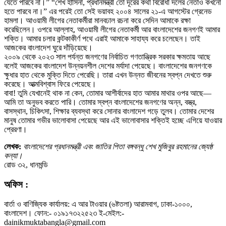
যেতে পারবে না।” “শেখ হাসিনা, প্রধানমন্ত্রী তো দূরের কথা বিরোধী দলের নেতাও কখনো
হতে পারবে না।” এর পরেই তো সেই ভয়াবহ ২০০৪ সালের ২১-এ আগস্টের গ্রেনেড
হামলা। আওয়ামী লীগের নেতাকর্মীরা মানবঢাল রচনা করে সেদিন আমাকে রক্ষা
করেছিলেন। ওপরে আল্লাহ, আওয়ামী লীগের নেতাকর্মী আর বাংলাদেশের জনগণই আমার
শক্তি। আমার চলার কন্টকাকীর্ণ পথে এরাই আমাকে সাহায্য করে চলেছেন। তাই
আজকের বাংলাদেশ ঘুরে দাঁড়িয়েছে।
২০০৯ থেকে ২০২৩ সাল পর্যন্ত জনগণের নির্বাচিত গণতান্ত্রিক সরকার ক্ষমতায় আছে
বলেই আজকের বাংলাদেশ উন্নয়নশীল দেশের মর্যাদা পেয়েছে। বাংলাদেশের জনগণকে
ক্ষুধার হাত থেকে মুক্তি দিতে পেরেছি। তারা এখন উন্নত জীবনের স্বপ্ন দেখতে শুরু
করেছে। আত্মবিশ্বাস ফিরে পেয়েছে।
বাবা! তুমি যেখানেই থাক না কেন, তোমার আশীর্বাদের হাত আমার মাথার ওপর আছে—
আমি তা অনুভব করতে পারি। তোমার স্বপ্ন বাংলাদেশের জনগণের অন্ন, বস্ত্র,
বাসস্থান, চিকিৎসা, শিক্ষার ব্যবস্থা করে সোনার বাংলাদেশ গড়ে তুলব। তোমার দেশের
মানুষ তোমার গভীর ভালোবাসা পেয়েছে আর এই ভালোবাসার শক্তিই হচ্ছে এগিয়ে যাওয়ার
প্রেরণা।
লেখক:
বাংলাদেশের প্রধানমন্ত্রী এবং জাতির পিতা বঙ্গবন্ধু শেখ মুজিবুর রহমানের জ্যেষ্ঠ
কন্যা।
রোড ৩২, ধানমন্ডি
অফিস :
বার্তা ও বাণিজ্যিক কার্যালয়: এ আর টাওয়ার (৬ষ্টতলা) আরামবাগ, ঢাকা-১০০০,
বাংলাদেশ। ফোন:- ০১৯১৭৩২২৫২৩ ই-মেইল:-
dainikmuktabangla@gmail.com