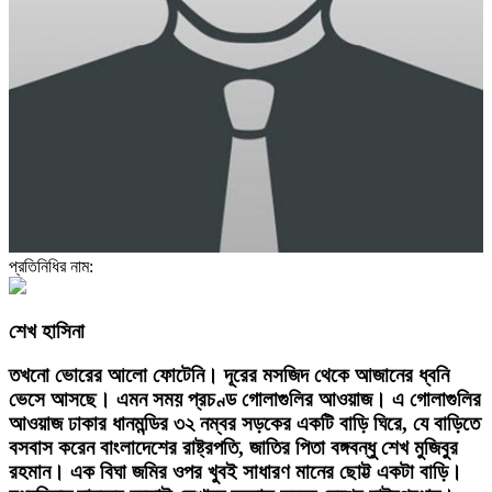
প্রতিনিধির নাম:
শেখ হাসিনা
তখনো ভোরের আলো ফোটেনি। দূরের মসজিদ থেকে আজানের ধ্বনি
ভেসে আসছে। এমন সময় প্রচণ্ড গোলাগুলির আওয়াজ। এ গোলাগুলির
আওয়াজ ঢাকার ধানমন্ডির ৩২ নম্বর সড়কের একটি বাড়ি ঘিরে, যে বাড়িতে
বসবাস করেন বাংলাদেশের রাষ্ট্রপতি, জাতির পিতা বঙ্গবন্ধু শেখ মুজিবুর
রহমান। এক বিঘা জমির ওপর খুবই সাধারণ মানের ছোট্ট একটা বাড়ি।