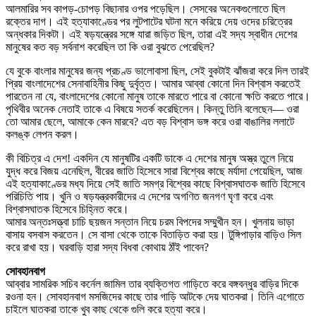
আলমারির সব কাপড়-চোপড় বিছানার ওপর পড়েছিল। সেসবের অনেকগুলোতে ছিল
রক্তের দাগ। এই হত্যাকাণ্ডের পর লুটপাটের ঘটনা মনে করিয়ে দেয় ওদের চরিত্রের
অন্ধকার দিকটা। এই ষড়যন্ত্রের সঙ্গে যারা জড়িত ছিল, তারা এই সদ্য স্বাধীন দেশের
মানুষের কত বড় সর্বনাশ করেছিল তা কি ওরা বুঝতে পেরেছিল?
যে বুকে বাংলার মানুষের জন্য প্রচণ্ড ভালোবাসা ছিল, সেই বুকটাই ঝাঁজরা করে দিল তারই
প্রিয় বাংলাদেশের সেনাবাহিনীর কিছু দুর্বৃত্ত। আমার আব্বা কোনো দিন বিশ্বাস করতেই
পারতেন না যে, বাংলাদেশের কোনো মানুষ তাকে মারতে পারে বা কোনো ক্ষতি করতে পারে।
পৃথিবীর অনেক নেতাই তাকে এ বিষয়ে সতর্ক করেছিলেন। কিন্তু তিনি বলেছেন— ওরা
তো আমার ছেলে, আমাকে কেন মারবে? এত বড় বিশ্বাস ভঙ্গ করে ওরা বাঙালির ললাটে
কলঙ্ক লেপন করল।
কী বিচিত্র এ দেশ! একদিন যে মানুষটির একটি ডাকে এ দেশের মানুষ অস্ত্র তুলে নিয়ে
যুদ্ধ করে বিজয় এনেছিল, বীরের জাতি হিসেবে সারা বিশ্বের কাছে মর্যাদা পেয়েছিল, আজ
এই হত্যাকাণ্ডের মধ্য দিয়ে সেই জাতি সমগ্র বিশ্বের কাছে বিশ্বাসঘাতক জাতি হিসেবে
পরিচিতি পায়। খুনি ও ষড়যন্ত্রকারীদের এ দেশের অগণিত জনগণ ঘৃণা করে এবং
বিশ্বাসঘাতক হিসেবে চিহ্নিত করে।
আমার অন্তঃসত্ত্বা চাচি ছয়জন সন্তান নিয়ে চরম বিপদের সম্মুখীন হন। খুলনায় ভাড়া
বাসায় বসবাস করতেন। সে বাসা থেকে তাকে বিতাড়িত করা হয়। টুঙ্গিপাড়ার বাড়িও সিল
করে রাখা হয়। ঘরবাড়ি হারা সদ্য বিধবা কোথায় ঠাঁই পাবেন?
সোবহানবাগ
আব্বার সামরিক সচিব কর্নেল জামিল তার ব্যক্তিগত গাড়িতে করে বঙ্গবন্ধুর বাড়ির দিকে
রওনা হন। সোবহানবাগ মসজিদের কাছে তার গাড়ি আটকে দেয় ঘাতকরা। তিনি এগোতে
চাইলে ঘাতকরা তাকে খুব কাছ থেকে গুলি করে হত্যা করে।