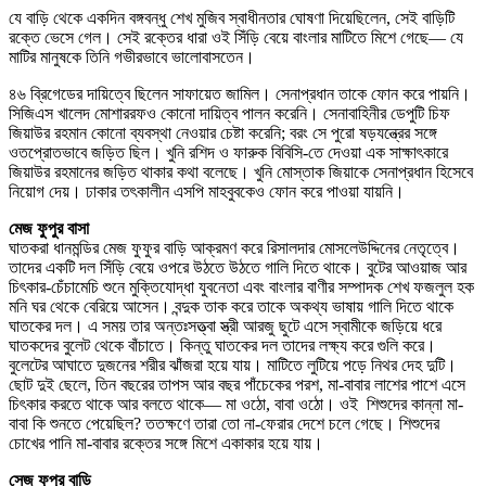
যে বাড়ি থেকে একদিন বঙ্গবন্ধু শেখ মুজিব স্বাধীনতার ঘোষণা দিয়েছিলেন, সেই বাড়িটি
রক্তে ভেসে গেল। সেই রক্তের ধারা ওই সিঁড়ি বেয়ে বাংলার মাটিতে মিশে গেছে— যে
মাটির মানুষকে তিনি গভীরভাবে ভালোবাসতেন।
৪৬ ব্রিগেডের দায়িত্বে ছিলেন সাফায়েত জামিল। সেনাপ্রধান তাকে ফোন করে পায়নি।
সিজিএস খালেদ মোশাররফও কোনো দায়িত্ব পালন করেনি। সেনাবাহিনীর ডেপুটি চিফ
জিয়াউর রহমান কোনো ব্যবস্থা নেওয়ার চেষ্টা করেনি; বরং সে পুরো ষড়যন্ত্রের সঙ্গে
ওতপ্রোতভাবে জড়িত ছিল। খুনি রশিদ ও ফারুক বিবিসি-তে দেওয়া এক সাক্ষাৎকারে
জিয়াউর রহমানের জড়িত থাকার কথা বলেছে। খুনি মোস্তাক জিয়াকে সেনাপ্রধান হিসেবে
নিয়োগ দেয়। ঢাকার তৎকালীন এসপি মাহবুবকেও ফোন করে পাওয়া যায়নি।
মেজ ফুপুর বাসা
ঘাতকরা ধানমন্ডির মেজ ফুফুর বাড়ি আক্রমণ করে রিসালদার মোসলেউদ্দিনের নেতৃত্বে।
তাদের একটি দল সিঁড়ি বেয়ে ওপরে উঠতে উঠতে গালি দিতে থাকে। বুটের আওয়াজ আর
চিৎকার-চেঁচামেচি শুনে মুক্তিযোদ্ধা যুবনেতা এবং বাংলার বাণীর সম্পাদক শেখ ফজলুল হক
মনি ঘর থেকে বেরিয়ে আসেন। বন্দুক তাক করে তাকে অকথ্য ভাষায় গালি দিতে থাকে
ঘাতকের দল। এ সময় তার অন্তঃসত্ত্বা স্ত্রী আরজু ছুটে এসে স্বামীকে জড়িয়ে ধরে
ঘাতকদের বুলেট থেকে বাঁচাতে। কিন্তু ঘাতকের দল তাদের লক্ষ্য করে গুলি করে।
বুলেটের আঘাতে দুজনের শরীর ঝাঁজরা হয়ে যায়। মাটিতে লুটিয়ে পড়ে নিথর দেহ দুটি।
ছোট দুই ছেলে, তিন বছরের তাপস আর বছর পাঁচেকের পরশ, মা-বাবার লাশের পাশে এসে
চিৎকার করতে থাকে আর বলতে থাকে— মা ওঠো, বাবা ওঠো। ওই শিশুদের কান্না মা-
বাবা কি শুনতে পেয়েছিল? ততক্ষণে তারা তো না-ফেরার দেশে চলে গেছে। শিশুদের
চোখের পানি মা-বাবার রক্তের সঙ্গে মিশে একাকার হয়ে যায়।
সেজ ফুপুর বাড়ি