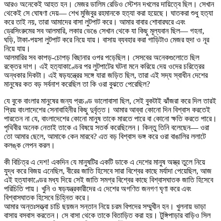
আরও অনেকেই আহত হন। মেজর ডালিম রেডিও স্টেশন দখলের দায়িত্বে ছিল। সেখান
থেকেই সে ঘোষণা দেয়— শেখ মুজিবুর রহমানকে হত্যা করা হয়েছে। ঘাতকরা শুধু হত্যা
করে তাই নয়, তারা আমাদের বাসা লুটপাট করে। আমার বাবার শোবারঘরে এবং
ড্রেসিংরুমের সব আলমারি, লকার ভেঙে সেখান থেকে যা কিছু মূল্যবান ছিল— গহনা,
ঘড়ি, টাকা-পয়সা লুটপাট করে নিয়ে যায়। বাসায় ব্যবহার করা গাড়িটাও মেজর হুদা ও নূর
নিয়ে যায়।
আলমারির সব কাপড়-চোপড় বিছানার ওপর পড়েছিল। সেসবের অনেকগুলোতে ছিল
রক্তের দাগ। এই হত্যাকাণ্ডের পর লুটপাটের ঘটনা মনে করিয়ে দেয় ওদের চরিত্রের
অন্ধকার দিকটা। এই ষড়যন্ত্রের সঙ্গে যারা জড়িত ছিল, তারা এই সদ্য স্বাধীন দেশের
মানুষের কত বড় সর্বনাশ করেছিল তা কি ওরা বুঝতে পেরেছিল?
যে বুকে বাংলার মানুষের জন্য প্রচণ্ড ভালোবাসা ছিল, সেই বুকটাই ঝাঁজরা করে দিল তারই
প্রিয় বাংলাদেশের সেনাবাহিনীর কিছু দুর্বৃত্ত। আমার আব্বা কোনো দিন বিশ্বাস করতেই
পারতেন না যে, বাংলাদেশের কোনো মানুষ তাকে মারতে পারে বা কোনো ক্ষতি করতে পারে।
পৃথিবীর অনেক নেতাই তাকে এ বিষয়ে সতর্ক করেছিলেন। কিন্তু তিনি বলেছেন— ওরা
তো আমার ছেলে, আমাকে কেন মারবে? এত বড় বিশ্বাস ভঙ্গ করে ওরা বাঙালির ললাটে
কলঙ্ক লেপন করল।
কী বিচিত্র এ দেশ! একদিন যে মানুষটির একটি ডাকে এ দেশের মানুষ অস্ত্র তুলে নিয়ে
যুদ্ধ করে বিজয় এনেছিল, বীরের জাতি হিসেবে সারা বিশ্বের কাছে মর্যাদা পেয়েছিল, আজ
এই হত্যাকাণ্ডের মধ্য দিয়ে সেই জাতি সমগ্র বিশ্বের কাছে বিশ্বাসঘাতক জাতি হিসেবে
পরিচিতি পায়। খুনি ও ষড়যন্ত্রকারীদের এ দেশের অগণিত জনগণ ঘৃণা করে এবং
বিশ্বাসঘাতক হিসেবে চিহ্নিত করে।
আমার অন্তঃসত্ত্বা চাচি ছয়জন সন্তান নিয়ে চরম বিপদের সম্মুখীন হন। খুলনায় ভাড়া
বাসায় বসবাস করতেন। সে বাসা থেকে তাকে বিতাড়িত করা হয়। টুঙ্গিপাড়ার বাড়িও সিল