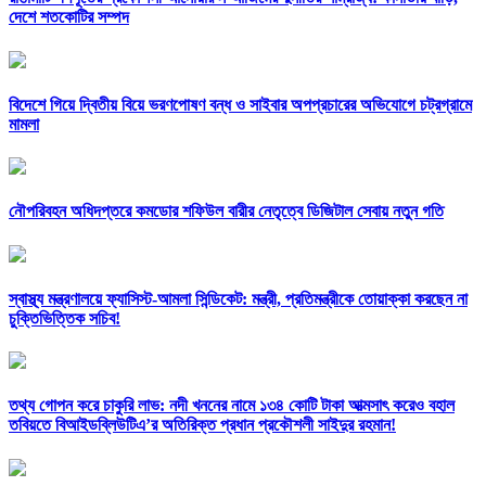
দেশে শতকোটির সম্পদ
বিদেশে গিয়ে দ্বিতীয় বিয়ে ভরণপোষণ বন্ধ ও সাইবার অপপ্রচারের অভিযোগে চট্রগ্রামে
মামলা
নৌপরিবহন অধিদপ্তরে কমডোর শফিউল বারীর নেতৃত্বে ডিজিটাল সেবায় নতুন গতি
স্বাস্থ্য মন্ত্রণালয়ে ফ্যাসিস্ট-আমলা সিন্ডিকেট: মন্ত্রী, প্রতিমন্ত্রীকে তোয়াক্কা করছেন না
চুক্তিভিত্তিক সচিব!
তথ্য গোপন করে চাকুরি লাভ: নদী খননের নামে ১৩৪ কোটি টাকা আত্মসাৎ করেও বহাল
তবিয়তে বিআইডব্লিউটিএ’র অতিরিক্ত প্রধান প্রকৌশলী সাইদুর রহমান!