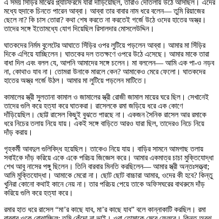
এ সময় সিঁড়ির মাঝের প্ল্যাটফরমে যারা দাঁড়িয়েছিল, তারাও দোতলায় উঠে আসছিল। এদের
মধ্যে হুদাকে চিনতে পারেন আব্বা। আব্বা তার বাবার নাম ধরে বলেন— তুমি রিয়াজের
ছেলে না? কি চাস তোরা? কথা শেষ করতে না করতেই গর্জে উঠে ওদের হাতের অস্ত্র।
তাদের সঙ্গে ইতোমধ্যে যোগ দিয়েছিল রিসালদার মোসলেউদ্দিন।
ঘাতকদের নির্মম বুলেটের আঘাতে সিঁড়ির ওপর লুটিয়ে পড়লেন আব্বা। আমার মা সিঁড়ির
দিকে এগিয়ে যাচ্ছিলেন। ঘাতকের দল ততক্ষণে ওপরে উঠে এসেছে। আমার মাকে তারা
বাধা দিল এবং বলল যে, আপনি আমাদের সঙ্গে চলেন। মা বললেন— আমি এক পা-ও নড়ব
না, কোথাও যাব না। তোমরা উনাকে মারলে কেন? আমাকেও মেরে ফেলো। ঘাতকদের
হাতের অস্ত্র গর্জে উঠল। আমার মা লুটিয়ে পড়লেন মাটিতে।
কামালের স্ত্রী সুলতানা কামাল ও জামালের স্ত্রী রোজী জামাল মায়ের ঘরে ছিল। সেখানেই
তাদের গুলি করে হত্যা করে ঘাতকরা। রাসেলকে রমা জড়িয়ে ধরে এক কোণে
দাঁড়িয়েছিল। ছোট্ট রাসেল কিছুই বুঝতে পারছে না। একজন সৈনিক রাসেল আর রমাকে
ধরে নিচের তলায় নিয়ে যায়। একই সঙ্গে বাড়িতে আরও যারা ছিল, তাদেরও নিচে নিয়ে
দাঁড় করায়।
গৃহকর্মী আবদুল গুলিবিদ্ধ হয়েছিল। তাকেও নিয়ে যায়। বাড়ির সামনে আমগাছ তলায়
সবাইকে দাঁড় করিয়ে একে একে পরিচয় জিজ্ঞেস করে। আমার একমাত্র চাচা মুক্তিযোদ্ধা
শেখ আবু নাসের পঙ্গু ছিলেন। তিনি বারবার মিনতি করছিলেন— আমার স্ত্রী অন্তঃসত্ত্বা;
আমি মুক্তিযোদ্ধা। আমাকে মেরো না। ছোট ছোট বাচ্চারা আমার, ওদের কী হবে? কিন্তু
খুনিরা কোনো কথাই কানে নেয় না। তার পরিচয় পেয়ে তাকে অফিসঘরের বাথরুমে দাঁড়
করিয়ে গুলি করে হত্যা করে।
রমার হাত ধরে রাসেল “মা’র কাছে যাব, মা’র কাছে যাব” বলে কান্নাকাটি করছিল। রমা
বারবার ওকে বোঝাচ্ছিল: তুমি কেঁদো না ভাই। ওরা তোমাকে মেরে ফেলবে। কিন্তু অবুঝ