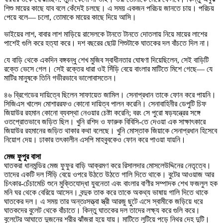
শিশু মায়ের কাছে যাব বলে কেঁদেই চলছে। এ সময় একজন পরিচয় জানতে চায়। পরিচয়
পেয়ে বলে— চলো, তোমাকে মায়ের কাছে দিয়ে আসি।
ভাইয়ের লাশ, বাবার লাশ মাড়িয়ে রাসেলকে টানতে টানতে দোতলায় নিয়ে মায়ের লাশের
পাশেই গুলি করে হত্যা করে। দশ বছরের ছোট্ট শিশুটাকে ঘাতকের দল বাঁচতে দিল না।
যে বাড়ি থেকে একদিন বঙ্গবন্ধু শেখ মুজিব স্বাধীনতার ঘোষণা দিয়েছিলেন, সেই বাড়িটি
রক্তে ভেসে গেল। সেই রক্তের ধারা ওই সিঁড়ি বেয়ে বাংলার মাটিতে মিশে গেছে— যে
মাটির মানুষকে তিনি গভীরভাবে ভালোবাসতেন।
৪৬ ব্রিগেডের দায়িত্বে ছিলেন সাফায়েত জামিল। সেনাপ্রধান তাকে ফোন করে পায়নি।
সিজিএস খালেদ মোশাররফও কোনো দায়িত্ব পালন করেনি। সেনাবাহিনীর ডেপুটি চিফ
জিয়াউর রহমান কোনো ব্যবস্থা নেওয়ার চেষ্টা করেনি; বরং সে পুরো ষড়যন্ত্রের সঙ্গে
ওতপ্রোতভাবে জড়িত ছিল। খুনি রশিদ ও ফারুক বিবিসি-তে দেওয়া এক সাক্ষাৎকারে
জিয়াউর রহমানের জড়িত থাকার কথা বলেছে। খুনি মোস্তাক জিয়াকে সেনাপ্রধান হিসেবে
নিয়োগ দেয়। ঢাকার তৎকালীন এসপি মাহবুবকেও ফোন করে পাওয়া যায়নি।
মেজ ফুপুর বাসা
ঘাতকরা ধানমন্ডির মেজ ফুফুর বাড়ি আক্রমণ করে রিসালদার মোসলেউদ্দিনের নেতৃত্বে।
তাদের একটি দল সিঁড়ি বেয়ে ওপরে উঠতে উঠতে গালি দিতে থাকে। বুটের আওয়াজ আর
চিৎকার-চেঁচামেচি শুনে মুক্তিযোদ্ধা যুবনেতা এবং বাংলার বাণীর সম্পাদক শেখ ফজলুল হক
মনি ঘর থেকে বেরিয়ে আসেন। বন্দুক তাক করে তাকে অকথ্য ভাষায় গালি দিতে থাকে
ঘাতকের দল। এ সময় তার অন্তঃসত্ত্বা স্ত্রী আরজু ছুটে এসে স্বামীকে জড়িয়ে ধরে
ঘাতকদের বুলেট থেকে বাঁচাতে। কিন্তু ঘাতকের দল তাদের লক্ষ্য করে গুলি করে।
বুলেটের আঘাতে দুজনের শরীর ঝাঁজরা হয়ে যায়। মাটিতে লুটিয়ে পড়ে নিথর দেহ দুটি।