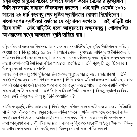
মধ্যবিত্ত মানুষের মতোই সেখানে বসবাস করেন দেশের রাষ্ট্রপ্রধান।
তিনি সবসময়ই সাধারণ জীবনযাপন করতেন। এই বাড়ি থেকেই ১৯৭১
সালের ২৬ মার্চ বঙ্গবন্ধু শেখ মুজিব স্বাধীনতার ঘোষণা দিয়েছিলেন।
বাংলাদেশের স্বাধীনতা অর্জনের যে আন্দোলন-সংগ্রাম— এই বাড়িটি তার
নীরব সাক্ষী। সেই বাড়িটিই হলো আক্রমণের লক্ষ্যবস্তু। গোলাগুলির
আওয়াজের মধ্যে আজানের ধ্বনি হারিয়ে যায়।
রাষ্ট্রপতির বাসভবনের নিরাপত্তায় সাধারণত সেনাবাহিনীর ইনফেন্ট্রি ডিভিশনকে দায়িত্ব
দেওয়া হয়। কিন্তু মাত্র ১০-১২ দিন আগে বেঙ্গল ল্যাঞ্চারের অফিসার ও সৈনিকদের এ
দায়িত্বে নিয়োগ দেওয়া হয়েছে। আমার মা, বেগম ফজিলাতুন্নেছা মুজিব, লক্ষ্য করলেন
কালো পোশাকধারী সৈনিকরা বাড়ির পাহারায় নিয়োজিত। তিনি প্রশ্নটা তুলেছিলেনও।
কিন্তু কোনো সদুত্তর পাননি।
আমার বাবা বঙ্গবন্ধু শেখ মুজিবের ছিল দেশের মানুষের প্রতি অঢেল ভালোবাসা। তিনি
সবাইকেই অন্ধের মতো বিশ্বাস করতেন। তিনি কখনো এটি ভাবতেও পারেননি যে, কোনো
বাঙালি তার ওপর গুলি চালাতে পারে বা তাকে হত্যা করতে পারে। তাকে বাঙালি কখনো
মারবে না, ক্ষতি করবে না— এই বিশ্বাস নিয়েই তিনি চলতেন। কিন্তু দুর্ভাগ্যের বিষয়
হলো, সেই বিশ্বাসের কি মূল্য তিনি পেয়েছিলেন?
চারদিকে মুহুর্মুহু গুলির আওয়াজ। বিকট শব্দে মেশিনগান হতে গুলি করতে করতে মিলিটারি
গাড়ি এসে দাঁড়ালো ৩২ নম্বর রোডের বাড়ির সামনে। গুলির আওয়াজে ততক্ষণে বাড়ির
সবাই জেগে উঠেছে। আমার ভাই শেখ কামাল দ্রুত নিচে নেমে গেল রিসেপশন রুমে—
কারা আক্রমণ করল, কী ঘটনা জানতে। বাবার ব্যক্তিগত সহকারী মহিতুল ইসলাম বিভিন্ন
জায়গায় ফোন করার চেষ্টা করছিলেন। কিন্তু কোনো সাড়া পাচ্ছিলেন না।