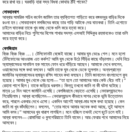
করে রাখা হয়। ঘরবাড়ি হারা সদ্য বিধবা কোথায় ঠাঁই পাবেন?
সোবহানবাগ
আব্বার সামরিক সচিব কর্নেল জামিল তার ব্যক্তিগত গাড়িতে করে বঙ্গবন্ধুর বাড়ির দিকে
রওনা হন। সোবহানবাগ মসজিদের কাছে তার গাড়ি আটকে দেয় ঘাতকরা। তিনি এগোতে
চাইলে ঘাতকরা তাকে খুব কাছ থেকে গুলি করে হত্যা করে।
আমাদের বাড়ির নিচে পুলিশের বিশেষ শাখার সদস্য এসআই সিদ্দিকুর রহমানকেও তারা গুলি
করে হত্যা করে।
বেলজিয়াম
ক্রিং ক্রিং ক্রিং …। টেলিফোনটা বেজেই যাচ্ছে। আমার ঘুম ভেঙে গেল। মনে হলো
টেলিফোনের আওয়াজ এত কর্কশ? আমি ঘুম থেকে উঠে সিঁড়ির কাছে দাঁড়ালাম। দেখি নিচে
অ্যাম্বাসেডর সানাউল হক সাহেব ফোন ধরে দাঁড়িয়ে আছেন। আমাকে দেখে বললেন,
ওয়াজেদের সঙ্গে কথা বলবেন। আমি তাকে ঘুম থেকে ডেকে তুললাম। অন্যপ্রান্তে
জার্মানির অ্যাম্বাসেডর হুমায়ুন রশিদ সাহেব কথা বলছেন। তিনি জানালেন বাংলাদেশে ক্যু
হয়েছে। আমার মুখ থেকে বের হলো— “তা হলে তো আমাদের আর কেউ বেঁচে নাই।”
রেহানা পাশে ছিল। তাকে জড়িয়ে ধরলাম। কিন্তু তখনো জানি না কী ঘটনা ঘটেছে।
মাত্র ১৫ দিন আগে জার্মানি এসেছি। বেলজিয়ামে বেড়াতে এসেছি। নেদারল্যান্ডসেও
গিয়েছিলাম। আব্বা বলেছিলেন— নেদারল্যান্ডস কীভাবে সাগর থেকে ভূমি উত্তোলন
করে, পারলে একবার দেখে এসো। একদিন আগেই আব্বা-মার সঙ্গে কথা হয়েছে। কেন
জানি মা খুব কাঁদছিলেন। বললেন, “তোর সাথে আমার অনেক কথা আছে, তুই আসলে
আমি বলব।” আমাদের খুব খারাপ লাগছিল। মনে হচ্ছিল তখনই দেশে ছুটে চলে যাই।
আব্বা বললেন— রোমানিয়া ও বুলগেরিয়াতে তিনি যাবেন। আর ফেরার পথে আমাদের নিয়ে
আসবেন।