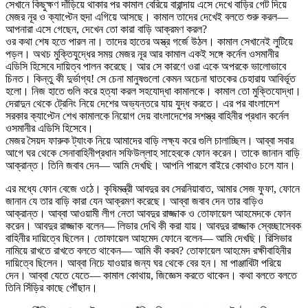
সেখানে কিছুক্ষণ দাঁড়িয়ে থাকার পর কামাল বেরিয়ে বারান্দায় এসে দেখে বাড়ির গেট দিয়ে
মেজর নূর ও ক্যাপ্টেন হুদা এগিয়ে আসছে। কামাল তাদের দেখেই বলতে শুরু করল—
আপনারা এসে গেছেন, দেখেন তো কারা বাড়ি আক্রমণ করল?
ওর কথা শেষ হতে পারল না। তাদের হাতের অস্ত্র গর্জে উঠল। কামাল সেখানেই লুটিয়ে
পড়ল। অথচ মুক্তিযুদ্ধের সময় মেজর নূর আর কামাল একই সঙ্গে কর্নেল ওসমানীর
এডিসি হিসেবে দায়িত্ব পালন করেছে। আর সে কারণে ওরা একে অপরকে ভালোভাবে
চিনত। কিন্তু কী দুর্ভাগ্য! সে চেনা মানুষগুলো কেমন অচেনা ঘাতকের চেহারায় আবির্ভূত
হলো। নিজ হাতে গুলি করে হত্যা করল সহযোদ্ধা কামালকে। কামাল তো মুক্তিযোদ্ধা।
দেরাদুন থেকে ট্রেনিং নিয়ে দেশের অভ্যন্তরে যায় যুদ্ধ করতে। এর পর বাংলাদেশ
সরকার ক্যাপ্টেন শেখ কামালকে নিয়োগ দেয় বাংলাদেশের সশস্ত্র বাহিনীর প্রধান কর্নেল
ওসমানীর এডিসি হিসেবে।
মেজর সৈয়দ ফারুক ট্যাংক নিয়ে আমাদের বাড়ি লক্ষ্য করে গুলি চালাচ্ছিল। আব্বা সবার
আগে ঘর থেকে সেনাবাহিনীপ্রধান সফিউল্লাহ সাহেবকে ফোন করেন। তাকে জানান বাড়ি
আক্রান্ত। তিনি জবাব দেন— আমি দেখছি। আপনি পারলে বাইরে কোথাও চলে যান।
এর মধ্যে ফোন বেজে ওঠে। কৃষিমন্ত্রী আবদুর রব সেরনিয়াবাত, আমার সেজ ফুফা, ফোনে
জানান যে তার বাড়ি কারা যেন আক্রমণ করেছে। আব্বা জবাব দেন তার বাড়িও
আক্রান্ত। আব্বা আওয়ামী লীগ নেতা আবদুর রাজ্জাক ও তোফায়েল আহমেদকে ফোন
করেন। আবদুর রাজ্জাক বলেন— লিডার দেখি কী করা যায়। আবদুর রাজ্জাক স্বেচ্ছাসেবক
বাহিনীর দায়িত্বে ছিলেন। তোফায়েল আহমেদ ফোনে বলেন— আমি দেখছি। রিসিভার
নামিয়ে রাখতে রাখতে বলতে থাকেন— আমি কী করব? তোফায়েল আহমেদ রক্ষীবাহিনীর
দায়িত্বে ছিলেন। আব্বা নিচে যাওয়ার জন্য ঘর থেকে বের হন। মা পাঞ্জাবিটা পরিয়ে
দেন। আব্বা যেতে যেতে— কামাল কোথায়, জিজ্ঞেস করতে থাকেন। কথা বলতে বলতে
তিনি সিঁড়ির কাছে পৌঁছান।