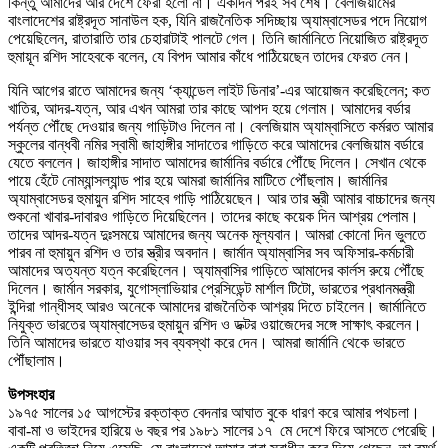
কিন্তু আমাদের আর দেশে ফেরা হলো না। একদিন পরই সব শেষ। বেলজিয়ামের
বাংলাদেশের রাষ্ট্রদূত সানাউল হক, যিনি রাজনৈতিক সদিচ্ছায় অ্যাম্বাসেডর পদে নিয়োগ
পেয়েছিলেন, রাতারাতি তার চেহারাটাই পালটে গেল। তিনি জার্মানিতে নিয়োজিত রাষ্ট্রদূত
হুমায়ূন রশিদ সাহেবকে বলেন, যে বিপদ আমার কাঁধে পাঠিয়েছেন তাদের ফেরত নেন।
যিনি আগের রাতে আমাদের জন্য ‘ক্যান্ডেল লাইট ডিনার’-এর আয়োজন করেছিলেন; কত
খাতির, আদর-যত্ন, আর এখন আমরা তার কাছে আপদ হয়ে গেলাম। আমাদের বর্ডার
পর্যন্ত পৌঁছে দেওয়ার জন্য গাড়িটাও দিলেন না। বেলজিয়াম অ্যাম্বাসিতে কর্মরত আমার
স্কুলের বান্ধবী নমির স্বামী জাহাঙ্গীর সাদাতের গাড়িতে করে আমাদের বেলজিয়াম বর্ডারে
যেতে বললেন। জাহাঙ্গীর সাদাত আমাদের জার্মানির বর্ডারে পৌঁছে দিলেন। সেখান থেকে
পায়ে হেঁটে নোম্যান্সল্যান্ড পার হয়ে আমরা জার্মানির মাটিতে পৌঁছলাম। জার্মানির
অ্যাম্বাসেডর হুমায়ুন রশিদ সাহেব গাড়ি পাঠিয়েছেন। আর তার স্ত্রী আমার বাচ্চাদের জন্য
শুকনো খাবার-দাবারও গাড়িতে দিয়েছিলেন। তাদের কাছে কয়েক দিন আশ্রয় পেলাম।
তাদের আদর-যত্ন দুঃসময়ে আমাদের জন্য অনেক মূল্যবান। আমরা কোনো দিন ভুলতে
পারব না হুমায়ুন রশিদ ও তার স্ত্রীর অবদান। জার্মান অ্যাম্বাসির সব অফিসার-কর্মচারী
আমাদের অত্যন্ত যত্ন করেছিলেন। অ্যাম্বাসির গাড়িতে আমাদের কার্লস রুয়ে পৌঁছে
দিলেন। জার্মান সরকার, যুগোস্লাভিয়ার প্রেসিডেন্ট মার্শাল টিটো, ভারতের প্রধানমন্ত্রী
ইন্দিরা গান্ধীসহ আরও অনেকে আমাদের রাজনৈতিক আশ্রয় দিতে চাইলেন। জার্মানিতে
নিযুক্ত ভারতের অ্যাম্বাসেডর হুমায়ুন রশিদ ও ডক্টর ওয়াজেদের সঙ্গে সাক্ষাৎ করলেন।
তিনি আমাদের ভারতে যাওয়ার সব ব্যবস্থা করে দেন। আমরা জার্মানি থেকে ভারতে
পৌঁছালাম।
উপসংহার
১৯৭৫ সালের ১৫ আগস্টের রক্তাক্ত বেদনার আঘাত বুকে ধারণ করে আমার পথচলা।
বাবা-মা ও ভাইদের হারিয়ে ৬ বছর পর ১৯৮১ সালের ১৭ মে দেশে ফিরে আসতে পেরেছি।