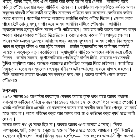
খাতির, আদর-যত্ন, আর এখন আমরা তার কাছে আপদ হয়ে গেলাম। আমাদের বর্ডার
পর্যন্ত পৌঁছে দেওয়ার জন্য গাড়িটাও দিলেন না। বেলজিয়াম অ্যাম্বাসিতে কর্মরত আমার
স্কুলের বান্ধবী নমির স্বামী জাহাঙ্গীর সাদাতের গাড়িতে করে আমাদের বেলজিয়াম বর্ডারে
যেতে বললেন। জাহাঙ্গীর সাদাত আমাদের জার্মানির বর্ডারে পৌঁছে দিলেন। সেখান থেকে
পায়ে হেঁটে নোম্যান্সল্যান্ড পার হয়ে আমরা জার্মানির মাটিতে পৌঁছলাম। জার্মানির
অ্যাম্বাসেডর হুমায়ুন রশিদ সাহেব গাড়ি পাঠিয়েছেন। আর তার স্ত্রী আমার বাচ্চাদের জন্য
শুকনো খাবার-দাবারও গাড়িতে দিয়েছিলেন। তাদের কাছে কয়েক দিন আশ্রয় পেলাম।
তাদের আদর-যত্ন দুঃসময়ে আমাদের জন্য অনেক মূল্যবান। আমরা কোনো দিন ভুলতে
পারব না হুমায়ুন রশিদ ও তার স্ত্রীর অবদান। জার্মান অ্যাম্বাসির সব অফিসার-কর্মচারী
আমাদের অত্যন্ত যত্ন করেছিলেন। অ্যাম্বাসির গাড়িতে আমাদের কার্লস রুয়ে পৌঁছে
দিলেন। জার্মান সরকার, যুগোস্লাভিয়ার প্রেসিডেন্ট মার্শাল টিটো, ভারতের প্রধানমন্ত্রী
ইন্দিরা গান্ধীসহ আরও অনেকে আমাদের রাজনৈতিক আশ্রয় দিতে চাইলেন। জার্মানিতে
নিযুক্ত ভারতের অ্যাম্বাসেডর হুমায়ুন রশিদ ও ডক্টর ওয়াজেদের সঙ্গে সাক্ষাৎ করলেন।
তিনি আমাদের ভারতে যাওয়ার সব ব্যবস্থা করে দেন। আমরা জার্মানি থেকে ভারতে
পৌঁছালাম।
উপসংহার
১৯৭৫ সালের ১৫ আগস্টের রক্তাক্ত বেদনার আঘাত বুকে ধারণ করে আমার পথচলা।
বাবা-মা ও ভাইদের হারিয়ে ৬ বছর পর ১৯৮১ সালের ১৭ মে দেশে ফিরে আসতে পেরেছি।
একটি প্রতিজ্ঞা নিয়ে এসেছি, যে বাংলাদেশ আমার বাবা স্বাধীন করে দিয়ে গেছেন, তা ব্যর্থ
হতে পারে না। লাখো শহিদের রক্ত আর আমার বাবা-মা ও ভাইদের রক্ত ব্যর্থ হতে আমি
দেব না।
আমার চলার পথ খুব সহজ ছিল না। বারবার আমার ওপর আঘাত এসেছে। মিথ্যা
অপপ্রচার, গুলি, বোমা ও গ্রেনেড হামলার শিকার হতে হয়েছে আমাকে। খুনি জিয়াউর
রহমানের স্ত্রী খালেদা জিয়া বিভিন্ন সময় বলেছিল— “শত বছরেও আওয়ামী লীগ ক্ষমতায়