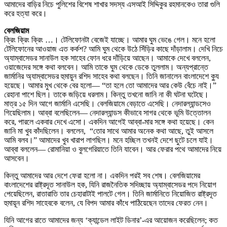
আমাদের বাড়ির নিচে পুলিশের বিশেষ শাখার সদস্য এসআই সিদ্দিকুর রহমানকেও তারা গুলি
করে হত্যা করে।
বেলজিয়াম
ক্রিং ক্রিং ক্রিং …। টেলিফোনটা বেজেই যাচ্ছে। আমার ঘুম ভেঙে গেল। মনে হলো
টেলিফোনের আওয়াজ এত কর্কশ? আমি ঘুম থেকে উঠে সিঁড়ির কাছে দাঁড়ালাম। দেখি নিচে
অ্যাম্বাসেডর সানাউল হক সাহেব ফোন ধরে দাঁড়িয়ে আছেন। আমাকে দেখে বললেন,
ওয়াজেদের সঙ্গে কথা বলবেন। আমি তাকে ঘুম থেকে ডেকে তুললাম। অন্যপ্রান্তে
জার্মানির অ্যাম্বাসেডর হুমায়ুন রশিদ সাহেব কথা বলছেন। তিনি জানালেন বাংলাদেশে ক্যু
হয়েছে। আমার মুখ থেকে বের হলো— “তা হলে তো আমাদের আর কেউ বেঁচে নাই।”
রেহানা পাশে ছিল। তাকে জড়িয়ে ধরলাম। কিন্তু তখনো জানি না কী ঘটনা ঘটেছে।
মাত্র ১৫ দিন আগে জার্মানি এসেছি। বেলজিয়ামে বেড়াতে এসেছি। নেদারল্যান্ডসেও
গিয়েছিলাম। আব্বা বলেছিলেন— নেদারল্যান্ডস কীভাবে সাগর থেকে ভূমি উত্তোলন
করে, পারলে একবার দেখে এসো। একদিন আগেই আব্বা-মার সঙ্গে কথা হয়েছে। কেন
জানি মা খুব কাঁদছিলেন। বললেন, “তোর সাথে আমার অনেক কথা আছে, তুই আসলে
আমি বলব।” আমাদের খুব খারাপ লাগছিল। মনে হচ্ছিল তখনই দেশে ছুটে চলে যাই।
আব্বা বললেন— রোমানিয়া ও বুলগেরিয়াতে তিনি যাবেন। আর ফেরার পথে আমাদের নিয়ে
আসবেন।
কিন্তু আমাদের আর দেশে ফেরা হলো না। একদিন পরই সব শেষ। বেলজিয়ামের
বাংলাদেশের রাষ্ট্রদূত সানাউল হক, যিনি রাজনৈতিক সদিচ্ছায় অ্যাম্বাসেডর পদে নিয়োগ
পেয়েছিলেন, রাতারাতি তার চেহারাটাই পালটে গেল। তিনি জার্মানিতে নিয়োজিত রাষ্ট্রদূত
হুমায়ূন রশিদ সাহেবকে বলেন, যে বিপদ আমার কাঁধে পাঠিয়েছেন তাদের ফেরত নেন।
যিনি আগের রাতে আমাদের জন্য ‘ক্যান্ডেল লাইট ডিনার’-এর আয়োজন করেছিলেন; কত