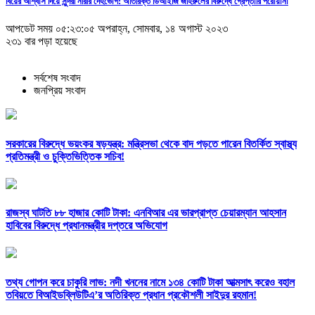
বিয়ের আশ্বাস দিয়ে সুন্দরী নরিীর দেহভোগ: অতিরিক্ত ডিআইজি জহিরুলের বিরুদ্ধে গ্রেপ্তারি পরোয়ানা
আপডেট সময় ০৫:২৩:০৫ অপরাহ্ন, সোমবার, ১৪ অগাস্ট ২০২৩
২৩১ বার পড়া হয়েছে
সর্বশেষ সংবাদ
জনপ্রিয় সংবাদ
সরকারের বিরুদ্ধে ভয়ংকর ষড়যন্ত্র: মন্ত্রিসভা থেকে বাদ পড়তে পারেন বিতর্কিত স্বাস্থ্য
প্রতিমন্ত্রী ও চুক্তিভিত্তিক সচিব!
রাজস্ব ঘাটতি ৮৮ হাজার কোটি টাকা: এনবিআর এর ভারপ্রাপ্ত চেয়ারম্যান আহসান
হাবিবের বিরুদ্ধে প্রধানমন্ত্রীর দপ্তরে অভিযোগ
তথ্য গোপন করে চাকুরি লাভ: নদী খননের নামে ১৩৪ কোটি টাকা আত্মসাৎ করেও বহাল
তবিয়তে বিআইডব্লিউটিএ’র অতিরিক্ত প্রধান প্রকৌশলী সাইদুর রহমান!