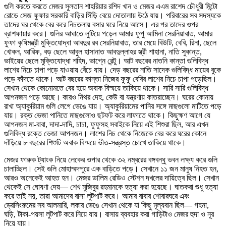
গুলি করতে করতে মেজর সুলতান শাহরিয়ার রশিদ খান ও মেজর এএম রাশেদ চৌধুরী মিন্টো
রোডে সেজ ফুফার সরকারি বাড়ির সিঁড়ি বেয়ে দোতালায় উঠে যায়। পরিবারের সব সদস্যকে
তাদের ঘর থেকে বের করে নিচতলায় বসার ঘরে নিয়ে আসে। এর পর তাদের ওপর
ব্রাশফায়ার করে। গুলির আঘাতে লুটিয়ে পড়েন আমার ফুপু আমিনা সেরনিয়াবাত, আমার
ফুফা কৃষিমন্ত্রী মুক্তিযোদ্ধা আবদুর রব সেরনিয়াবাত, তার মেয়ে বিউটি, বেবি, রিনা, ছেলে
খোকন, আরিফ, বড় ছেলে আবুল হাসানাত আবদুল্লাহর স্ত্রী শাহানা, নাতি সুকান্ত,
ভাইয়ের ছেলে মুক্তিযোদ্ধা শহিদ, ভাগ্নে রেন্টু। আট বছরের নাতনি কান্তা গুলিবিদ্ধ
লাশের নিচে চাপা পড়ে যাওয়ায় বেঁচে যায়। দেড় বছরের নাতি সাদেক গুলিবিদ্ধ মায়ের বুকে
পড়ে কাঁদতে থাকে। আট বছরের কান্তা নিজের ফুফু বেবির লাশের নিচে চাপা পড়েছিল।
সেখান থেকে কোনোমতে বের হয়ে অবাক বিস্ময়ে তাকিয়ে থাকে। সারি সারি গুলিবিদ্ধ
আপনজন পড়ে আছে। কারও নিথর দেহ, কেউ বা যন্ত্রণায় কাতরাচ্ছেন। ঘরের কোনায়
রাখা অ্যাকুরিয়াম গুলি লেগে ভেঙে যায়। অ্যাকুরিয়ামের পানির সঙ্গে মাছগুলো মাটিতে পড়ে
যায়। রক্ত ভেজা পানিতে মাছগুলোও ছটফট করে লাফাতে থাকে। কিছুক্ষণ আগে যে
আপনজন মা-বাবা, দাদা-দাদি, চাচা, ফুফুসহ সবাইকে নিয়ে এই শিশুরা ছিল, আর এখন
গুলিবিদ্ধ রক্তে ভেজা আপনজন। লাশের নিচ থেকে নিজেকে বের করে ঘরের কোনে
দাঁড়িয়ে ৮ বছরের শিশুটি অবাক বিস্ময়ে ভীত-সন্ত্রস্ত চোখে তাকিয়ে থাকে।
মেজর ফারুক ট্যাংক নিয়ে লেকের ওপার থেকে ৩২ নম্বরের বঙ্গবন্ধু ভবন লক্ষ্য করে গুলি
চালাচ্ছিল। সেই গুলি মোহাম্মদপুরে এক বাড়িতে পড়ে। সেখানে ১১ জন মানুষ নিহত হন,
আরও অনেকেই আহত হন। মেজর ডালিম রেডিও স্টেশন দখলের দায়িত্বে ছিল। সেখান
থেকেই সে ঘোষণা দেয়— শেখ মুজিবুর রহমানকে হত্যা করা হয়েছে। ঘাতকরা শুধু হত্যা
করে তাই নয়, তারা আমাদের বাসা লুটপাট করে। আমার বাবার শোবারঘরে এবং
ড্রেসিংরুমের সব আলমারি, লকার ভেঙে সেখান থেকে যা কিছু মূল্যবান ছিল— গহনা,
ঘড়ি, টাকা-পয়সা লুটপাট করে নিয়ে যায়। বাসায় ব্যবহার করা গাড়িটাও মেজর হুদা ও নূর
নিয়ে যায়।