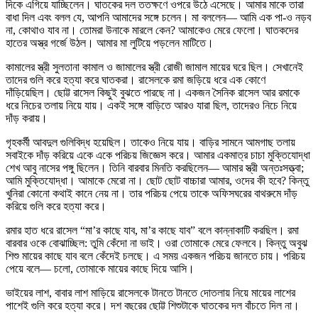
দিকে এগিয়ে যাচ্ছিলেন। ঘাতকের দল ততক্ষণে ওপরে উঠে এসেছে। আমার মাকে তারা
বাধা দিল এবং বলল যে, আপনি আমাদের সঙ্গে চলেন। মা বললেন— আমি এক পা-ও নড়ব
না, কোথাও যাব না। তোমরা উনাকে মারলে কেন? আমাকেও মেরে ফেলো। ঘাতকদের
হাতের অস্ত্র গর্জে উঠল। আমার মা লুটিয়ে পড়লেন মাটিতে।
কামালের স্ত্রী সুলতানা কামাল ও জামালের স্ত্রী রোজী জামাল মায়ের ঘরে ছিল। সেখানেই
তাদের গুলি করে হত্যা করে ঘাতকরা। রাসেলকে রমা জড়িয়ে ধরে এক কোণে
দাঁড়িয়েছিল। ছোট্ট রাসেল কিছুই বুঝতে পারছে না। একজন সৈনিক রাসেল আর রমাকে
ধরে নিচের তলায় নিয়ে যায়। একই সঙ্গে বাড়িতে আরও যারা ছিল, তাদেরও নিচে নিয়ে
দাঁড় করায়।
গৃহকর্মী আবদুল গুলিবিদ্ধ হয়েছিল। তাকেও নিয়ে যায়। বাড়ির সামনে আমগাছ তলায়
সবাইকে দাঁড় করিয়ে একে একে পরিচয় জিজ্ঞেস করে। আমার একমাত্র চাচা মুক্তিযোদ্ধা
শেখ আবু নাসের পঙ্গু ছিলেন। তিনি বারবার মিনতি করছিলেন— আমার স্ত্রী অন্তঃসত্ত্বা;
আমি মুক্তিযোদ্ধা। আমাকে মেরো না। ছোট ছোট বাচ্চারা আমার, ওদের কী হবে? কিন্তু
খুনিরা কোনো কথাই কানে নেয় না। তার পরিচয় পেয়ে তাকে অফিসঘরের বাথরুমে দাঁড়
করিয়ে গুলি করে হত্যা করে।
রমার হাত ধরে রাসেল “মা’র কাছে যাব, মা’র কাছে যাব” বলে কান্নাকাটি করছিল। রমা
বারবার ওকে বোঝাচ্ছিল: তুমি কেঁদো না ভাই। ওরা তোমাকে মেরে ফেলবে। কিন্তু অবুঝ
শিশু মায়ের কাছে যাব বলে কেঁদেই চলছে। এ সময় একজন পরিচয় জানতে চায়। পরিচয়
পেয়ে বলে— চলো, তোমাকে মায়ের কাছে দিয়ে আসি।
ভাইয়ের লাশ, বাবার লাশ মাড়িয়ে রাসেলকে টানতে টানতে দোতলায় নিয়ে মায়ের লাশের
পাশেই গুলি করে হত্যা করে। দশ বছরের ছোট্ট শিশুটাকে ঘাতকের দল বাঁচতে দিল না।