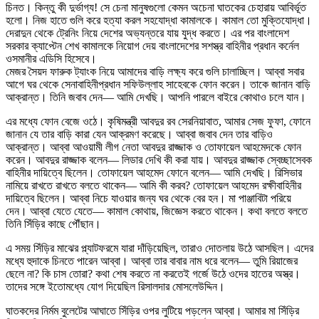
চিনত। কিন্তু কী দুর্ভাগ্য! সে চেনা মানুষগুলো কেমন অচেনা ঘাতকের চেহারায় আবির্ভূত
হলো। নিজ হাতে গুলি করে হত্যা করল সহযোদ্ধা কামালকে। কামাল তো মুক্তিযোদ্ধা।
দেরাদুন থেকে ট্রেনিং নিয়ে দেশের অভ্যন্তরে যায় যুদ্ধ করতে। এর পর বাংলাদেশ
সরকার ক্যাপ্টেন শেখ কামালকে নিয়োগ দেয় বাংলাদেশের সশস্ত্র বাহিনীর প্রধান কর্নেল
ওসমানীর এডিসি হিসেবে।
মেজর সৈয়দ ফারুক ট্যাংক নিয়ে আমাদের বাড়ি লক্ষ্য করে গুলি চালাচ্ছিল। আব্বা সবার
আগে ঘর থেকে সেনাবাহিনীপ্রধান সফিউল্লাহ সাহেবকে ফোন করেন। তাকে জানান বাড়ি
আক্রান্ত। তিনি জবাব দেন— আমি দেখছি। আপনি পারলে বাইরে কোথাও চলে যান।
এর মধ্যে ফোন বেজে ওঠে। কৃষিমন্ত্রী আবদুর রব সেরনিয়াবাত, আমার সেজ ফুফা, ফোনে
জানান যে তার বাড়ি কারা যেন আক্রমণ করেছে। আব্বা জবাব দেন তার বাড়িও
আক্রান্ত। আব্বা আওয়ামী লীগ নেতা আবদুর রাজ্জাক ও তোফায়েল আহমেদকে ফোন
করেন। আবদুর রাজ্জাক বলেন— লিডার দেখি কী করা যায়। আবদুর রাজ্জাক স্বেচ্ছাসেবক
বাহিনীর দায়িত্বে ছিলেন। তোফায়েল আহমেদ ফোনে বলেন— আমি দেখছি। রিসিভার
নামিয়ে রাখতে রাখতে বলতে থাকেন— আমি কী করব? তোফায়েল আহমেদ রক্ষীবাহিনীর
দায়িত্বে ছিলেন। আব্বা নিচে যাওয়ার জন্য ঘর থেকে বের হন। মা পাঞ্জাবিটা পরিয়ে
দেন। আব্বা যেতে যেতে— কামাল কোথায়, জিজ্ঞেস করতে থাকেন। কথা বলতে বলতে
তিনি সিঁড়ির কাছে পৌঁছান।
এ সময় সিঁড়ির মাঝের প্ল্যাটফরমে যারা দাঁড়িয়েছিল, তারাও দোতলায় উঠে আসছিল। এদের
মধ্যে হুদাকে চিনতে পারেন আব্বা। আব্বা তার বাবার নাম ধরে বলেন— তুমি রিয়াজের
ছেলে না? কি চাস তোরা? কথা শেষ করতে না করতেই গর্জে উঠে ওদের হাতের অস্ত্র।
তাদের সঙ্গে ইতোমধ্যে যোগ দিয়েছিল রিসালদার মোসলেউদ্দিন।
ঘাতকদের নির্মম বুলেটের আঘাতে সিঁড়ির ওপর লুটিয়ে পড়লেন আব্বা। আমার মা সিঁড়ির