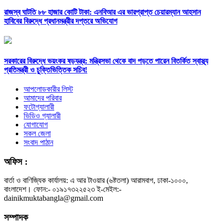
রাজস্ব ঘাটতি ৮৮ হাজার কোটি টাকা: এনবিআর এর ভারপ্রাপ্ত চেয়ারম্যান আহসান
হাবিবের বিরুদ্ধে প্রধানমন্ত্রীর দপ্তরে অভিযোগ
সরকারের বিরুদ্ধে ভয়ংকর ষড়যন্ত্র: মন্ত্রিসভা থেকে বাদ পড়তে পারেন বিতর্কিত স্বাস্থ্য
প্রতিমন্ত্রী ও চুক্তিভিত্তিক সচিব!
আপলোডকারীর লিস্ট
আমাদের পরিবার
ফটোগ্যালারী
ভিডিও গ্যালারী
যোগাযোগ
সকল জেলা
সংবাদ পাঠান
অফিস :
বার্তা ও বাণিজ্যিক কার্যালয়: এ আর টাওয়ার (৬ষ্টতলা) আরামবাগ, ঢাকা-১০০০,
বাংলাদেশ। ফোন:- ০১৯১৭৩২২৫২৩ ই-মেইল:-
dainikmuktabangla@gmail.com
সম্পাদক