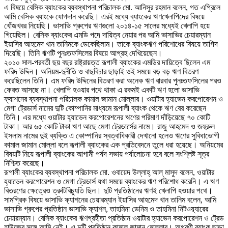
এ বিষয়ে বেসিক ব্যাংকের ব্যবস্থাপনা পরিচালক মো. আনিসুর রহমান বলেন, গত এপ্রিলে
আমি বেসিক ব্যাংকে যোগদান করেছি। এরই মধ্যে ব্যাংকের ঋণখেলাপিদের বিষয়ে
খোঁজখবর নিয়েছি। ভাসাভি গ্রুপের ঋণগুলো ২০১৪-১৫ সালের মধ্যেই খেলাপি হয়ে
গিয়েছিল। বেসিক ব্যাংকের এমডি পদে দায়িত্ব নেয়ার পর আমি ভাসাভির চেয়ারম্যান
ইয়াসির আহমেদ খান তানিমকে ডেকেছিলাম। তাকে ব্যাংকঋণ পরিশোধের বিষয়ে তাগিদ
দিয়েছি। তিনি ঋণটি পুনঃতফসিলের বিষয়ে আগ্রহ দেখিয়েছেন।
২০১০ সাল-পরবর্তী ছয় বছর রাষ্ট্রায়ত্ত রূপালী ব্যাংকের এমডির দায়িত্বে ছিলেন এম
ফরিদ উদ্দিন। অনিয়ম-দুর্নীতি ও বাছবিচার ছাড়াই ওই সময়ে বড় বড় ঋণ বিতরণ
করেছিলেন তিনি। এম ফরিদ উদ্দিনের বিতরণ করা অনেক ঋণ বারবার পুনঃতফসিলের পরও
ফেরত আসছে না। খেলাপি হওয়ার পথে থাকা এ রকমই একটি ঋণ হলো ভাসাভি
ফ্যাশনের ব্যবস্থাপনা পরিচালক কামাল জামান মোল্লার। ওয়াটার হ্যাভেন করপোরেশন ও
মেগা ট্রেডার্স নামের দুটি কোম্পানির মাধ্যমে রূপালী ব্যাংক থেকে ঋণ বের করেছেন
তিনি। এর মধ্যে ওয়াটার হ্যাভেন করপোরেশনের ঋণের পরিমাণ দাঁড়িয়েছে ৭০ কোটি
টাকা। আর ৬৫ কোটি টাকা ঋণ আছে মেগা ট্রেডার্সের নামে। রাজু আহমেদ ও জহুরুল
ইসলাম নামের দুই ব্যক্তি এ কোম্পানির স্বত্বাধিকারী দেখানো হলেও ঋণের সুবিধাভোগী
কামাল জামান মোল্লা বলে রূপালী ব্যাংকের এক প্রতিবেদনে তুলে ধরা হয়েছে। অনিয়মের
বিষয়টি নিয়ে রূপালী ব্যাংকের আগামী পর্ষদ সভায় পর্যালোচনা হবে বলে সংশ্লিষ্ট সূত্র
নিশ্চিত করেছে।
রূপালী ব্যাংকের ব্যবস্থাপনা পরিচালক মো. ওবায়েদ উল্লাহ্ আল্ মাসুদ বলেন, ওয়াটার
হ্যাভেন করপোরেশন ও মেগা ট্রেডার্স যথা সময়ে ব্যাংকের ঋণ পরিশোধ করেনি। এ ঋণ
বিতরণের ক্ষেত্রেও ত্রুটিবিচ্যুতি ছিল। দুটি প্রতিষ্ঠানের ঋণই খেলাপি হওয়ার পথে।
সামগ্রিক বিষয়ে ভাসাভি ফ্যাশনের চেয়ারম্যান ইয়াসির আহমেদ খান তানিম বলেন, আমি
ভাসাভি গ্রুপের প্রতিষ্ঠান ভাসাভি ফ্যাশন, তাহমিনা ডেনিম ও তাহমিনা নিটওয়্যারের
চেয়ারম্যান। বেসিক ব্যাংকের ঋণগ্রহীতা প্রতিষ্ঠান ওয়াটার হ্যাভেন করপোরেশন ও ট্রেড
হাউজের সঙ্গে আমি নেই। এ দুটি প্রতিষ্ঠান কামাল জামান মোল্লার। অগ্রণী ব্যাংক ছাড়া