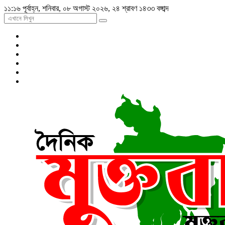
১১:১৬ পূর্বাহ্ন, শনিবার, ০৮ অগাস্ট ২০২৬, ২৪ শ্রাবণ ১৪৩৩ বঙ্গাব্দ