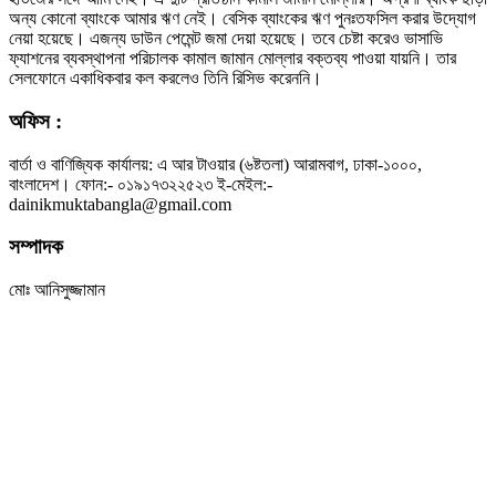
অন্য কোনো ব্যাংকে আমার ঋণ নেই। বেসিক ব্যাংকের ঋণ পুনঃতফসিল করার উদ্যোগ
নেয়া হয়েছে। এজন্য ডাউন পেমেন্ট জমা দেয়া হয়েছে। তবে চেষ্টা করেও ভাসাভি
ফ্যাশনের ব্যবস্থাপনা পরিচালক কামাল জামান মোল্লার বক্তব্য পাওয়া যায়নি। তার
সেলফোনে একাধিকবার কল করলেও তিনি রিসিভ করেননি।
অফিস :
বার্তা ও বাণিজ্যিক কার্যালয়: এ আর টাওয়ার (৬ষ্টতলা) আরামবাগ, ঢাকা-১০০০,
বাংলাদেশ। ফোন:- ০১৯১৭৩২২৫২৩ ই-মেইল:-
dainikmuktabangla@gmail.com
সম্পাদক
মোঃ আনিসুজ্জামান