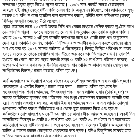
সম্পদের প্রকৃত মূল্য নিয়েও সন্দেহ রয়েছে। ২০০৯ সাল-পরবর্তী সময়ে চেয়ারম্যান
আবদুল হাই বাচ্চুর নেতৃত্বাধীন পর্ষদ যেসব ঋণের অনুমোদন দিয়েছে, তার জামানতের মূল্য
কয়েক গুণ বেশি দেখানো হয়েছিল বলে বাংলাদেশ ব্যাংক, দুর্নীতি দমন কমিশনসহ (দুদক)
বিভিন্ন সংস্থার তদন্তে উঠে এসেছে।
ট্রেড হাউজের নামে ২০ কোটি টাকার সিসি ঋণ নেয়ার মাধ্যমে বেসিক ব্যাংক লুণ্ঠনে অংশ
নেয় ভাসাভি গ্রুপ। ২০১২ সালের ৩১ মে এ ঋণ অনুমোদন দেয় বেসিক ব্যাংক পর্ষদ।
এরপর ২০১৩ সালের ২ এপ্রিল ভাসাভি ফ্যাশনের নামে ৪৪ কোটি টাকা ঋণ অনুমোদন
দেয়া হয়। তাহমিনা ডেনিম, তাহমিনা নিটওয়্যার ও ওয়াটার হ্যাভেন করপোরেশনের নামে
ঋণ বের করা হয় ২০১৪ সালের অক্টোবর ও ডিসেম্বরে। কিন্তু কিস্তি পরিশোধ না করায়
২০১৪ সালের মে থেকে খেলাপির খাতায় উঠতে শুরু করে ভাসাভি গ্রুপের ঋণ। খেলাপি
হওয়ার পর থেকে গত ছয় বছরে গ্রুপটি মাত্র ৩ কোটি ২৫ লাখ টাকা পরিশোধ করেছে। এ
ঋণের অর্থ আদায় করার জন্য ইয়াসির আহমেদ খান তানিম ও কামাল জামান মোল্লাসহ
সংশ্লিষ্টদের বিরুদ্ধে মামলা করেছে বেসিক ব্যাংক।
অর্থ আত্মসাতের অভিযোগে ২০১৫ সালের ২২ সেপ্টেম্বর গুলশান থানায় ভাসাভি গ্রুপের
চেয়ারম্যান ও এমডির বিরুদ্ধে মামলা করে দুদক। মামলায় বেসিক ব্যাংকের উপ
মহাব্যবস্থাপক শিফার আহমেদ, উপব্যবস্থাপক এসএম জাহিদ হাসান (চাকরিচ্যুত) ও
সাবেক অতিরিক্ত ব্যবস্থাপনা পরিচালক শেখ মঞ্জুর মোরশেদসহ ছয়জনকে আসামি করা
হয়। মামলার এজহারে বলা হয়, আসামি ইয়াসির আহমেদ খান ও কামাল জামান মোল্লা
গুলশানের বেসিক ব্যাংক লিমিটেডের শাখা থেকে ভুয়া জামানত দিয়ে এবং ব্যাংক
কর্মকর্তাদের যোগসাজশে ৪৯ কোটি ৯৯ লাখ ১৫ হাজার টাকা আত্মসাৎ করেছেন। একই দিন
আসামিদের বিরুদ্ধে ৮ কোটি ৪০ লাখ টাকা এবং ১৭ কোটি ৫০ লাখ টাকা ঋণ আত্মসাতের
অভিযোগে আরো দুটি মামলা হয়। পরে ২০১৬ সলের ৭ ডিসেম্বর ইয়াসির আহমেদ খান
তানিম ও কামাল জামান মোল্লাকে গ্রেফতার করে দুদক। যদিও কিছুদিনের মধ্যেই তারা
জামিনে মুক্ত হয়ে কারাগার থেকে বেরিয়ে আসেন।