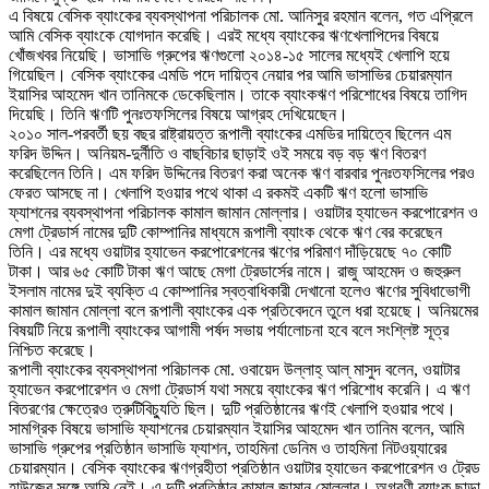
এ বিষয়ে বেসিক ব্যাংকের ব্যবস্থাপনা পরিচালক মো. আনিসুর রহমান বলেন, গত এপ্রিলে
আমি বেসিক ব্যাংকে যোগদান করেছি। এরই মধ্যে ব্যাংকের ঋণখেলাপিদের বিষয়ে
খোঁজখবর নিয়েছি। ভাসাভি গ্রুপের ঋণগুলো ২০১৪-১৫ সালের মধ্যেই খেলাপি হয়ে
গিয়েছিল। বেসিক ব্যাংকের এমডি পদে দায়িত্ব নেয়ার পর আমি ভাসাভির চেয়ারম্যান
ইয়াসির আহমেদ খান তানিমকে ডেকেছিলাম। তাকে ব্যাংকঋণ পরিশোধের বিষয়ে তাগিদ
দিয়েছি। তিনি ঋণটি পুনঃতফসিলের বিষয়ে আগ্রহ দেখিয়েছেন।
২০১০ সাল-পরবর্তী ছয় বছর রাষ্ট্রায়ত্ত রূপালী ব্যাংকের এমডির দায়িত্বে ছিলেন এম
ফরিদ উদ্দিন। অনিয়ম-দুর্নীতি ও বাছবিচার ছাড়াই ওই সময়ে বড় বড় ঋণ বিতরণ
করেছিলেন তিনি। এম ফরিদ উদ্দিনের বিতরণ করা অনেক ঋণ বারবার পুনঃতফসিলের পরও
ফেরত আসছে না। খেলাপি হওয়ার পথে থাকা এ রকমই একটি ঋণ হলো ভাসাভি
ফ্যাশনের ব্যবস্থাপনা পরিচালক কামাল জামান মোল্লার। ওয়াটার হ্যাভেন করপোরেশন ও
মেগা ট্রেডার্স নামের দুটি কোম্পানির মাধ্যমে রূপালী ব্যাংক থেকে ঋণ বের করেছেন
তিনি। এর মধ্যে ওয়াটার হ্যাভেন করপোরেশনের ঋণের পরিমাণ দাঁড়িয়েছে ৭০ কোটি
টাকা। আর ৬৫ কোটি টাকা ঋণ আছে মেগা ট্রেডার্সের নামে। রাজু আহমেদ ও জহুরুল
ইসলাম নামের দুই ব্যক্তি এ কোম্পানির স্বত্বাধিকারী দেখানো হলেও ঋণের সুবিধাভোগী
কামাল জামান মোল্লা বলে রূপালী ব্যাংকের এক প্রতিবেদনে তুলে ধরা হয়েছে। অনিয়মের
বিষয়টি নিয়ে রূপালী ব্যাংকের আগামী পর্ষদ সভায় পর্যালোচনা হবে বলে সংশ্লিষ্ট সূত্র
নিশ্চিত করেছে।
রূপালী ব্যাংকের ব্যবস্থাপনা পরিচালক মো. ওবায়েদ উল্লাহ্ আল্ মাসুদ বলেন, ওয়াটার
হ্যাভেন করপোরেশন ও মেগা ট্রেডার্স যথা সময়ে ব্যাংকের ঋণ পরিশোধ করেনি। এ ঋণ
বিতরণের ক্ষেত্রেও ত্রুটিবিচ্যুতি ছিল। দুটি প্রতিষ্ঠানের ঋণই খেলাপি হওয়ার পথে।
সামগ্রিক বিষয়ে ভাসাভি ফ্যাশনের চেয়ারম্যান ইয়াসির আহমেদ খান তানিম বলেন, আমি
ভাসাভি গ্রুপের প্রতিষ্ঠান ভাসাভি ফ্যাশন, তাহমিনা ডেনিম ও তাহমিনা নিটওয়্যারের
চেয়ারম্যান। বেসিক ব্যাংকের ঋণগ্রহীতা প্রতিষ্ঠান ওয়াটার হ্যাভেন করপোরেশন ও ট্রেড
হাউজের সঙ্গে আমি নেই। এ দুটি প্রতিষ্ঠান কামাল জামান মোল্লার। অগ্রণী ব্যাংক ছাড়া