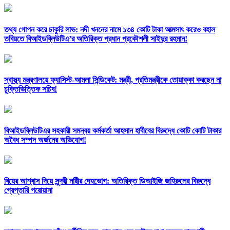
তথ্য গোপন করে চাকুরি লাভ: নদী খননের নামে ১৩৪ কোটি টাকা আত্মসাৎ করেও বহাল
তবিয়তে বিআইডব্লিউটিএ’র অতিরিক্ত প্রধান প্রকৌশলী সাইদুর রহমান!
স্বাস্থ্য মন্ত্রণালয়ে ফ্যাসিস্ট-আমলা সিন্ডিকেট: মন্ত্রী, প্রতিমন্ত্রীকে তোয়াক্কা করছেন না
চুক্তিভিত্তিক সচিব!
বিআইডব্লিউটিএর সহকারী সমন্বয় কর্মকর্তা আহসান হাবীবের বিরুদ্ধে কোটি কোটি টাকার
অবৈধ সম্পদ অর্জনের অভিযোগ!
বিয়ের আশ্বাস দিয়ে সুন্দরী নরিীর দেহভোগ: অতিরিক্ত ডিআইজি জহিরুলের বিরুদ্ধে
গ্রেপ্তারি পরোয়ানা