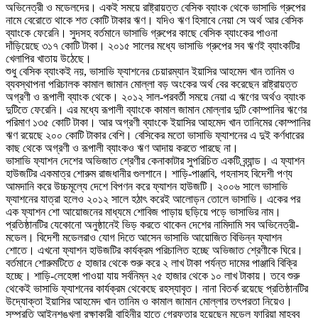
অভিনেত্রী ও মডেলদের। একই সময়ে রাষ্ট্রায়ত্ত বেসিক ব্যাংক থেকে ভাসাভি গ্রুপের
নামে বেরোতে থাকে শত কোটি টাকার ঋণ। যদিও ঋণ হিসাবে নেয়া সে অর্থ আর বেসিক
ব্যাংকে ফেরেনি। সুদসহ বর্তমানে ভাসাভি গ্রুপের কাছে বেসিক ব্যাংকের পাওনা
দাঁড়িয়েছে ৩১৭ কোটি টাকা। ২০১৫ সালের মধ্যে ভাসাভি গ্রুপের সব ঋণই ব্যাংকটির
খেলাপির খাতায় উঠেছে।
শুধু বেসিক ব্যাংকই নয়, ভাসাভি ফ্যাশনের চেয়ারম্যান ইয়াসির আহমেদ খান তানিম ও
ব্যবস্থাপনা পরিচালক কামাল জামান মোল্লা বড় অংকের অর্থ বের করেছেন রাষ্ট্রায়ত্ত
অগ্রণী ও রূপালী ব্যাংক থেকে। ২০১২ সাল-পরবর্তী সময়ে নেয়া এ ঋণের অর্থও ব্যাংক
দুটিতে ফেরেনি। এর মধ্যে রূপালী ব্যাংকে কামাল জামান মোল্লার দুটি কোম্পানির ঋণের
পরিমাণ ১৩৫ কোটি টাকা। আর অগ্রণী ব্যাংকে ইয়াসির আহমেদ খান তানিমের কোম্পানির
ঋণ রয়েছে ২০০ কোটি টাকার বেশি। বেসিকের মতো ভাসাভি ফ্যাশনের এ দুই কর্ণধারের
কাছ থেকে অগ্রণী ও রূপালী ব্যাংকও ঋণ আদায় করতে পারছে না।
ভাসাভি ফ্যাশন দেশের অভিজাত শ্রেণীর কেনাকাটার সুপরিচিত একটি ব্র্যান্ড। এ ফ্যাশন
হাউজটির একমাত্র শোরুম রাজধানীর গুলশানে। শাড়ি-পাঞ্জাবি, গহনাসহ বিদেশী পণ্য
আমদানি করে উচ্চমূল্যে দেশে বিপণন করে ফ্যাশন হাউজটি। ২০০৬ সালে ভাসাভি
ফ্যাশনের যাত্রা হলেও ২০১২ সালে হঠাৎ করেই আলোড়ন তোলে ভাসাভি। একের পর
এক ফ্যাশন শো আয়োজনের মাধ্যমে শোবিজ পাড়ায় ছড়িয়ে পড়ে ভাসাভির নাম।
প্রতিষ্ঠানটির যেকোনো অনুষ্ঠানেই ভিড় করতে থাকেন দেশের নামিদামি সব অভিনেত্রী-
মডেল। বিদেশী মডেলরাও যোগ দিতে আসেন ভাসাভি আয়োজিত বিভিন্ন ফ্যাশন
শোতে। এখনো ফ্যাশন হাউজটির কার্যক্রম পরিচালিত হচ্ছে অভিজাত শ্রেণীকে ঘিরে।
বর্তমানে শোরুমটিতে ৫ হাজার থেকে শুরু করে ২ লাখ টাকা পর্যন্ত দামের পাঞ্জাবি বিক্রি
হচ্ছে। শাড়ি-লেহেঙ্গা পাওয়া যায় সর্বনিম্ন ২৫ হাজার থেকে ১০ লাখ টাকায়। তবে শুরু
থেকেই ভাসাভি ফ্যাশনের কার্যক্রম থেকেছে রহস্যাবৃত। নানা বিতর্ক রয়েছে প্রতিষ্ঠানটির
উদ্যোক্তা ইয়াসির আহমেদ খান তানিম ও কামাল জামান মোল্লার তৎপরতা নিয়েও।
সম্প্রতি আইনশৃঙ্খলা রক্ষাকারী বাহিনীর হাতে গ্রেফতার হয়েছেন মডেল ফারিয়া মাহবুব