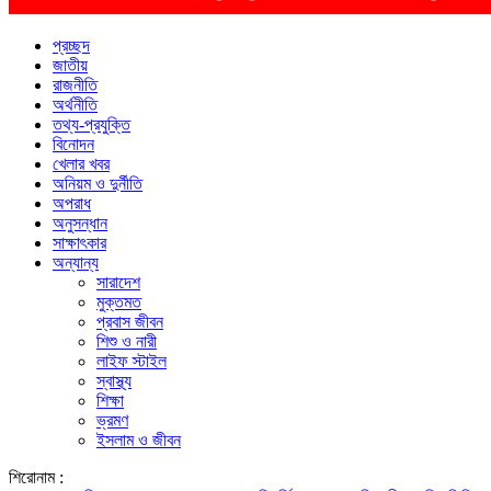
প্রচ্ছদ
জাতীয়
রাজনীতি
অর্থনীতি
তথ্য-প্রযুক্তি
বিনোদন
খেলার খবর
অনিয়ম ও দুর্নীতি
অপরাধ
অনুসন্ধান
সাক্ষাৎকার
অন্যান্য
সারাদেশ
মুক্তমত
প্রবাস জীবন
শিশু ও নারী
লাইফ স্টাইল
স্বাস্থ্য
শিক্ষা
ভ্রমণ
ইসলাম ও জীবন
শিরোনাম :