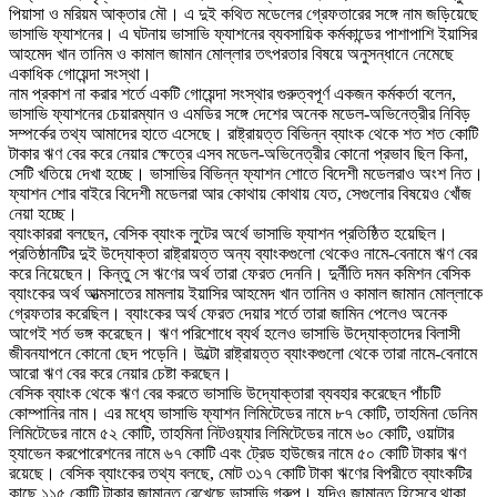
পিয়াসা ও মরিয়ম আক্তার মৌ। এ দুই কথিত মডেলের গ্রেফতারের সঙ্গে নাম জড়িয়েছে
ভাসাভি ফ্যাশনের। এ ঘটনায় ভাসাভি ফ্যাশনের ব্যবসায়িক কর্মকান্ডের পাশাপাশি ইয়াসির
আহমেদ খান তানিম ও কামাল জামান মোল্লার তৎপরতার বিষয়ে অনুসন্ধানে নেমেছে
একাধিক গোয়েন্দা সংস্থা।
নাম প্রকাশ না করার শর্তে একটি গোয়েন্দা সংস্থার গুরুত্বপূর্ণ একজন কর্মকর্তা বলেন,
ভাসাভি ফ্যাশনের চেয়ারম্যান ও এমডির সঙ্গে দেশের অনেক মডেল-অভিনেত্রীর নিবিড়
সম্পর্কের তথ্য আমাদের হাতে এসেছে। রাষ্ট্রায়ত্ত বিভিন্ন ব্যাংক থেকে শত শত কোটি
টাকার ঋণ বের করে নেয়ার ক্ষেত্রে এসব মডেল-অভিনেত্রীর কোনো প্রভাব ছিল কিনা,
সেটি খতিয়ে দেখা হচ্ছে। ভাসাভির বিভিন্ন ফ্যাশন শোতে বিদেশী মডেলরাও অংশ নিত।
ফ্যাশন শোর বাইরে বিদেশী মডেলরা আর কোথায় কোথায় যেত, সেগুলোর বিষয়েও খোঁজ
নেয়া হচ্ছে।
ব্যাংকাররা বলছেন, বেসিক ব্যাংক লুটের অর্থে ভাসাভি ফ্যাশন প্রতিষ্ঠিত হয়েছিল।
প্রতিষ্ঠানটির দুই উদ্যোক্তা রাষ্ট্রায়ত্ত অন্য ব্যাংকগুলো থেকেও নামে-বেনামে ঋণ বের
করে নিয়েছেন। কিন্তু সে ঋণের অর্থ তারা ফেরত দেননি। দুর্নীতি দমন কমিশন বেসিক
ব্যাংকের অর্থ আত্মসাতের মামলায় ইয়াসির আহমেদ খান তানিম ও কামাল জামান মোল্লাকে
গ্রেফতার করেছিল। ব্যাংকের অর্থ ফেরত দেয়ার শর্তে তারা জামিন পেলেও অনেক
আগেই শর্ত ভঙ্গ করেছেন। ঋণ পরিশোধে ব্যর্থ হলেও ভাসাভি উদ্যোক্তাদের বিলাসী
জীবনযাপনে কোনো ছেদ পড়েনি। উল্টো রাষ্ট্রায়ত্ত ব্যাংকগুলো থেকে তারা নামে-বেনামে
আরো ঋণ বের করে নেয়ার চেষ্টা করছেন।
বেসিক ব্যাংক থেকে ঋণ বের করতে ভাসাভি উদ্যোক্তারা ব্যবহার করেছেন পাঁচটি
কোম্পানির নাম। এর মধ্যে ভাসাভি ফ্যাশন লিমিটেডের নামে ৮৭ কোটি, তাহমিনা ডেনিম
লিমিটেডের নামে ৫২ কোটি, তাহমিনা নিটওয়্যার লিমিটেডের নামে ৬০ কোটি, ওয়াটার
হ্যাভেন করপোরেশনের নামে ৬৭ কোটি এবং ট্রেড হাউজের নামে ৫০ কোটি টাকার ঋণ
রয়েছে। বেসিক ব্যাংকের তথ্য বলছে, মোট ৩১৭ কোটি টাকা ঋণের বিপরীতে ব্যাংকটির
কাছে ১১৫ কোটি টাকার জামানত রেখেছে ভাসাভি গ্রুপ। যদিও জামানত হিসেবে থাকা