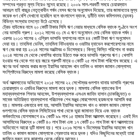
সম্পদের প্রকৃত মূল্য নিয়েও সন্দেহ রয়েছে। ২০০৯ সাল-পরবর্তী সময়ে চেয়ারম্যান
আবদুল হাই বাচ্চুর নেতৃত্বাধীন পর্ষদ যেসব ঋণের অনুমোদন দিয়েছে, তার জামানতের মূল্য
কয়েক গুণ বেশি দেখানো হয়েছিল বলে বাংলাদেশ ব্যাংক, দুর্নীতি দমন কমিশনসহ (দুদক)
বিভিন্ন সংস্থার তদন্তে উঠে এসেছে।
ট্রেড হাউজের নামে ২০ কোটি টাকার সিসি ঋণ নেয়ার মাধ্যমে বেসিক ব্যাংক লুণ্ঠনে অংশ
নেয় ভাসাভি গ্রুপ। ২০১২ সালের ৩১ মে এ ঋণ অনুমোদন দেয় বেসিক ব্যাংক পর্ষদ।
এরপর ২০১৩ সালের ২ এপ্রিল ভাসাভি ফ্যাশনের নামে ৪৪ কোটি টাকা ঋণ অনুমোদন
দেয়া হয়। তাহমিনা ডেনিম, তাহমিনা নিটওয়্যার ও ওয়াটার হ্যাভেন করপোরেশনের নামে
ঋণ বের করা হয় ২০১৪ সালের অক্টোবর ও ডিসেম্বরে। কিন্তু কিস্তি পরিশোধ না করায়
২০১৪ সালের মে থেকে খেলাপির খাতায় উঠতে শুরু করে ভাসাভি গ্রুপের ঋণ। খেলাপি
হওয়ার পর থেকে গত ছয় বছরে গ্রুপটি মাত্র ৩ কোটি ২৫ লাখ টাকা পরিশোধ করেছে। এ
ঋণের অর্থ আদায় করার জন্য ইয়াসির আহমেদ খান তানিম ও কামাল জামান মোল্লাসহ
সংশ্লিষ্টদের বিরুদ্ধে মামলা করেছে বেসিক ব্যাংক।
অর্থ আত্মসাতের অভিযোগে ২০১৫ সালের ২২ সেপ্টেম্বর গুলশান থানায় ভাসাভি গ্রুপের
চেয়ারম্যান ও এমডির বিরুদ্ধে মামলা করে দুদক। মামলায় বেসিক ব্যাংকের উপ
মহাব্যবস্থাপক শিফার আহমেদ, উপব্যবস্থাপক এসএম জাহিদ হাসান (চাকরিচ্যুত) ও
সাবেক অতিরিক্ত ব্যবস্থাপনা পরিচালক শেখ মঞ্জুর মোরশেদসহ ছয়জনকে আসামি করা
হয়। মামলার এজহারে বলা হয়, আসামি ইয়াসির আহমেদ খান ও কামাল জামান মোল্লা
গুলশানের বেসিক ব্যাংক লিমিটেডের শাখা থেকে ভুয়া জামানত দিয়ে এবং ব্যাংক
কর্মকর্তাদের যোগসাজশে ৪৯ কোটি ৯৯ লাখ ১৫ হাজার টাকা আত্মসাৎ করেছেন। একই দিন
আসামিদের বিরুদ্ধে ৮ কোটি ৪০ লাখ টাকা এবং ১৭ কোটি ৫০ লাখ টাকা ঋণ আত্মসাতের
অভিযোগে আরো দুটি মামলা হয়। পরে ২০১৬ সলের ৭ ডিসেম্বর ইয়াসির আহমেদ খান
তানিম ও কামাল জামান মোল্লাকে গ্রেফতার করে দুদক। যদিও কিছুদিনের মধ্যেই তারা
জামিনে মুক্ত হয়ে কারাগার থেকে বেরিয়ে আসেন।