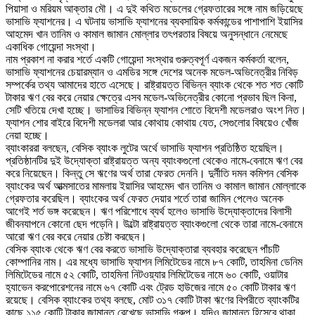
পিয়াসা ও মরিয়ম আক্তার মৌ। এ দুই কথিত মডেলের গ্রেফতারের সঙ্গে নাম জড়িয়েছে
ভাসাভি ফ্যাশনের। এ ঘটনায় ভাসাভি ফ্যাশনের ব্যবসায়িক কর্মকান্ডের পাশাপাশি ইয়াসির
আহমেদ খান তানিম ও কামাল জামান মোল্লার তৎপরতার বিষয়ে অনুসন্ধানে নেমেছে
একাধিক গোয়েন্দা সংস্থা।
নাম প্রকাশ না করার শর্তে একটি গোয়েন্দা সংস্থার গুরুত্বপূর্ণ একজন কর্মকর্তা বলেন,
ভাসাভি ফ্যাশনের চেয়ারম্যান ও এমডির সঙ্গে দেশের অনেক মডেল-অভিনেত্রীর নিবিড়
সম্পর্কের তথ্য আমাদের হাতে এসেছে। রাষ্ট্রায়ত্ত বিভিন্ন ব্যাংক থেকে শত শত কোটি
টাকার ঋণ বের করে নেয়ার ক্ষেত্রে এসব মডেল-অভিনেত্রীর কোনো প্রভাব ছিল কিনা,
সেটি খতিয়ে দেখা হচ্ছে। ভাসাভির বিভিন্ন ফ্যাশন শোতে বিদেশী মডেলরাও অংশ নিত।
ফ্যাশন শোর বাইরে বিদেশী মডেলরা আর কোথায় কোথায় যেত, সেগুলোর বিষয়েও খোঁজ
নেয়া হচ্ছে।
ব্যাংকাররা বলছেন, বেসিক ব্যাংক লুটের অর্থে ভাসাভি ফ্যাশন প্রতিষ্ঠিত হয়েছিল।
প্রতিষ্ঠানটির দুই উদ্যোক্তা রাষ্ট্রায়ত্ত অন্য ব্যাংকগুলো থেকেও নামে-বেনামে ঋণ বের
করে নিয়েছেন। কিন্তু সে ঋণের অর্থ তারা ফেরত দেননি। দুর্নীতি দমন কমিশন বেসিক
ব্যাংকের অর্থ আত্মসাতের মামলায় ইয়াসির আহমেদ খান তানিম ও কামাল জামান মোল্লাকে
গ্রেফতার করেছিল। ব্যাংকের অর্থ ফেরত দেয়ার শর্তে তারা জামিন পেলেও অনেক
আগেই শর্ত ভঙ্গ করেছেন। ঋণ পরিশোধে ব্যর্থ হলেও ভাসাভি উদ্যোক্তাদের বিলাসী
জীবনযাপনে কোনো ছেদ পড়েনি। উল্টো রাষ্ট্রায়ত্ত ব্যাংকগুলো থেকে তারা নামে-বেনামে
আরো ঋণ বের করে নেয়ার চেষ্টা করছেন।
বেসিক ব্যাংক থেকে ঋণ বের করতে ভাসাভি উদ্যোক্তারা ব্যবহার করেছেন পাঁচটি
কোম্পানির নাম। এর মধ্যে ভাসাভি ফ্যাশন লিমিটেডের নামে ৮৭ কোটি, তাহমিনা ডেনিম
লিমিটেডের নামে ৫২ কোটি, তাহমিনা নিটওয়্যার লিমিটেডের নামে ৬০ কোটি, ওয়াটার
হ্যাভেন করপোরেশনের নামে ৬৭ কোটি এবং ট্রেড হাউজের নামে ৫০ কোটি টাকার ঋণ
রয়েছে। বেসিক ব্যাংকের তথ্য বলছে, মোট ৩১৭ কোটি টাকা ঋণের বিপরীতে ব্যাংকটির
কাছে ১১৫ কোটি টাকার জামানত রেখেছে ভাসাভি গ্রুপ। যদিও জামানত হিসেবে থাকা