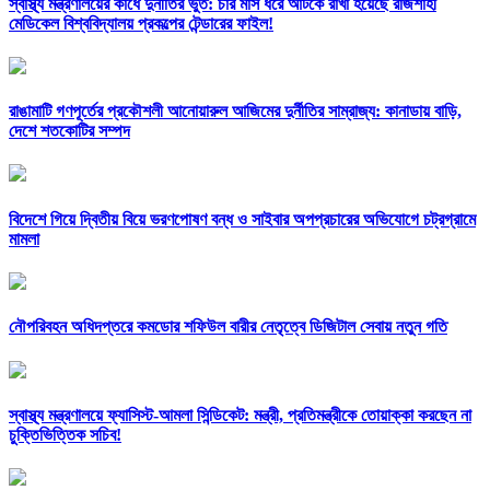
স্বাস্থ্য মন্ত্রণালয়ের কাঁধে দুর্নীতির ভুত: চার মাস ধরে আটকে রাখা হয়েছে রাজশাহী
মেডিকেল বিশ্ববিদ্যালয় প্রকল্পের টেন্ডারের ফাইল!
রাঙামাটি গণপূর্তের প্রকৌশলী আনোয়ারুল আজিমের দুর্নীতির সাম্রাজ্য: কানাডায় বাড়ি,
দেশে শতকোটির সম্পদ
বিদেশে গিয়ে দ্বিতীয় বিয়ে ভরণপোষণ বন্ধ ও সাইবার অপপ্রচারের অভিযোগে চট্রগ্রামে
মামলা
নৌপরিবহন অধিদপ্তরে কমডোর শফিউল বারীর নেতৃত্বে ডিজিটাল সেবায় নতুন গতি
স্বাস্থ্য মন্ত্রণালয়ে ফ্যাসিস্ট-আমলা সিন্ডিকেট: মন্ত্রী, প্রতিমন্ত্রীকে তোয়াক্কা করছেন না
চুক্তিভিত্তিক সচিব!