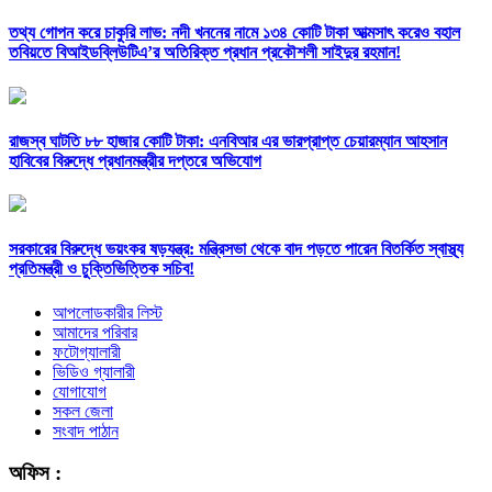
তথ্য গোপন করে চাকুরি লাভ: নদী খননের নামে ১৩৪ কোটি টাকা আত্মসাৎ করেও বহাল
তবিয়তে বিআইডব্লিউটিএ’র অতিরিক্ত প্রধান প্রকৌশলী সাইদুর রহমান!
রাজস্ব ঘাটতি ৮৮ হাজার কোটি টাকা: এনবিআর এর ভারপ্রাপ্ত চেয়ারম্যান আহসান
হাবিবের বিরুদ্ধে প্রধানমন্ত্রীর দপ্তরে অভিযোগ
সরকারের বিরুদ্ধে ভয়ংকর ষড়যন্ত্র: মন্ত্রিসভা থেকে বাদ পড়তে পারেন বিতর্কিত স্বাস্থ্য
প্রতিমন্ত্রী ও চুক্তিভিত্তিক সচিব!
আপলোডকারীর লিস্ট
আমাদের পরিবার
ফটোগ্যালারী
ভিডিও গ্যালারী
যোগাযোগ
সকল জেলা
সংবাদ পাঠান
অফিস :