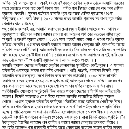
অভিনেত্রী ও মডেলদের। একই সময়ে রাষ্ট্রায়ত্ত বেসিক ব্যাংক থেকে ভাসাভি গ্রুপের
নামে বেরোতে থাকে শত কোটি টাকার ঋণ। যদিও ঋণ হিসাবে নেয়া সে অর্থ আর বেসিক
ব্যাংকে ফেরেনি। সুদসহ বর্তমানে ভাসাভি গ্রুপের কাছে বেসিক ব্যাংকের পাওনা
দাঁড়িয়েছে ৩১৭ কোটি টাকা। ২০১৫ সালের মধ্যে ভাসাভি গ্রুপের সব ঋণই ব্যাংকটির
খেলাপির খাতায় উঠেছে।
শুধু বেসিক ব্যাংকই নয়, ভাসাভি ফ্যাশনের চেয়ারম্যান ইয়াসির আহমেদ খান তানিম ও
ব্যবস্থাপনা পরিচালক কামাল জামান মোল্লা বড় অংকের অর্থ বের করেছেন রাষ্ট্রায়ত্ত
অগ্রণী ও রূপালী ব্যাংক থেকে। ২০১২ সাল-পরবর্তী সময়ে নেয়া এ ঋণের অর্থও ব্যাংক
দুটিতে ফেরেনি। এর মধ্যে রূপালী ব্যাংকে কামাল জামান মোল্লার দুটি কোম্পানির ঋণের
পরিমাণ ১৩৫ কোটি টাকা। আর অগ্রণী ব্যাংকে ইয়াসির আহমেদ খান তানিমের কোম্পানির
ঋণ রয়েছে ২০০ কোটি টাকার বেশি। বেসিকের মতো ভাসাভি ফ্যাশনের এ দুই কর্ণধারের
কাছ থেকে অগ্রণী ও রূপালী ব্যাংকও ঋণ আদায় করতে পারছে না।
ভাসাভি ফ্যাশন দেশের অভিজাত শ্রেণীর কেনাকাটার সুপরিচিত একটি ব্র্যান্ড। এ ফ্যাশন
হাউজটির একমাত্র শোরুম রাজধানীর গুলশানে। শাড়ি-পাঞ্জাবি, গহনাসহ বিদেশী পণ্য
আমদানি করে উচ্চমূল্যে দেশে বিপণন করে ফ্যাশন হাউজটি। ২০০৬ সালে ভাসাভি
ফ্যাশনের যাত্রা হলেও ২০১২ সালে হঠাৎ করেই আলোড়ন তোলে ভাসাভি। একের পর
এক ফ্যাশন শো আয়োজনের মাধ্যমে শোবিজ পাড়ায় ছড়িয়ে পড়ে ভাসাভির নাম।
প্রতিষ্ঠানটির যেকোনো অনুষ্ঠানেই ভিড় করতে থাকেন দেশের নামিদামি সব অভিনেত্রী-
মডেল। বিদেশী মডেলরাও যোগ দিতে আসেন ভাসাভি আয়োজিত বিভিন্ন ফ্যাশন
শোতে। এখনো ফ্যাশন হাউজটির কার্যক্রম পরিচালিত হচ্ছে অভিজাত শ্রেণীকে ঘিরে।
বর্তমানে শোরুমটিতে ৫ হাজার থেকে শুরু করে ২ লাখ টাকা পর্যন্ত দামের পাঞ্জাবি বিক্রি
হচ্ছে। শাড়ি-লেহেঙ্গা পাওয়া যায় সর্বনিম্ন ২৫ হাজার থেকে ১০ লাখ টাকায়। তবে শুরু
থেকেই ভাসাভি ফ্যাশনের কার্যক্রম থেকেছে রহস্যাবৃত। নানা বিতর্ক রয়েছে প্রতিষ্ঠানটির
উদ্যোক্তা ইয়াসির আহমেদ খান তানিম ও কামাল জামান মোল্লার তৎপরতা নিয়েও।
সম্প্রতি আইনশৃঙ্খলা রক্ষাকারী বাহিনীর হাতে গ্রেফতার হয়েছেন মডেল ফারিয়া মাহবুব