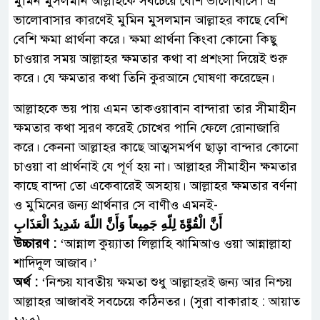
মুমিন মুসলমান আল্লাহকে সবচেয়ে বেশি ভালোবাসে। এ
ভালোবাসার কারণেই মুমিন মুসলমান আল্লাহর কাছে বেশি
বেশি ক্ষমা প্রার্থনা করে। ক্ষমা প্রার্থনা কিংবা কোনো কিছু
চাওয়ার সময় আল্লাহর ক্ষমতার কথা বা প্রশংসা দিয়েই শুরু
করে। যে ক্ষমতার কথা তিনি কুরআনে ঘোষণা করেছেন।
আল্লাহকে ভয় পায় এমন তাকওয়াবান বান্দারা তার সীমাহীন
ক্ষমতার কথা স্মরণ করেই চোখের পানি ফেলে রোনাজারি
করে। কেননা আল্লাহর কাছে আত্মসমর্পণ ছাড়া বান্দার কোনো
চাওয়া বা প্রার্থনাই যে পূর্ণ হয় না। আল্লাহর সীমাহীন ক্ষমতার
কাছে বান্দা তো একেবারেই অসহায়। আল্লাহর ক্ষমতার বর্ণনা
ও মুমিনের জন্য প্রার্থনার সে বাণীও এমনই-
أَنَّ الْقُوَّةَ لِلّهِ جَمِيعاً وَأَنَّ اللّهَ شَدِيدُ الْعَذَابِ
উচ্চারণ :
‘আন্নাল কুয়্যাতা লিল্লাহি ঝামিআও ওয়া আন্নাল্লাহা
শাদিদুল আজাব।’
অর্থ :
‘নিশ্চয় যাবতীয় ক্ষমতা শুধু আল্লাহরই জন্য আর নিশ্চয়
আল্লাহর আজাবই সবচেয়ে কঠিনতর। (সুরা বাকারাহ : আয়াত