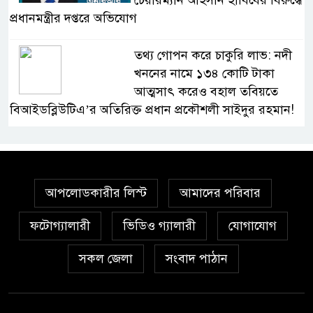
চেয়ারম্যান আহসান হাবিবের বিরুদ্ধে
প্রধানমন্ত্রীর দপ্তরে অভিযোগ
তথ্য গোপন করে চাকুরি লাভ: নদী
খননের নামে ১৩৪ কোটি টাকা
আত্মসাৎ করেও বহাল তবিয়তে
বিআইডব্লিউটিএ’র অতিরিক্ত প্রধান প্রকৌশলী সাইদুর রহমান!
স্বাস্থ্য মন্ত্রণালয়ে ফ্যাসিস্ট-আমলা
সিন্ডিকেট: মন্ত্রী, প্রতিমন্ত্রীকে
তোয়াক্কা করছেন না চুক্তিভিত্তিক
আপলোডকারীর লিস্ট
আমাদের পরিবার
সচিব!
ফটোগ্যালারী
ভিডিও গ্যালারী
যোগাযোগ
বিআইডব্লিউটিএর সহকারী সমন্বয়
কর্মকর্তা আহসান হাবীবের বিরুদ্ধে
সকল জেলা
সংবাদ পাঠান
কোটি কোটি টাকার অবৈধ সম্পদ
অর্জনের অভিযোগ!