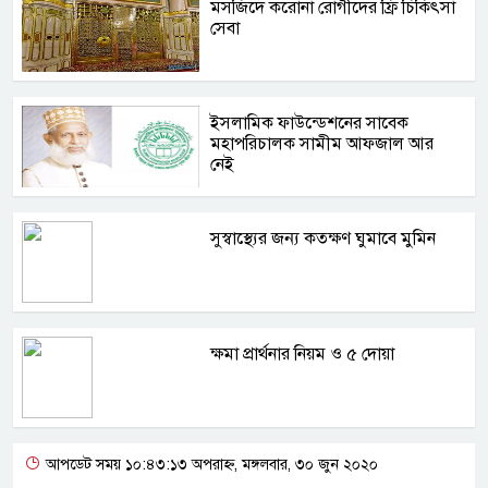
মসজিদে করোনা রোগীদের ফ্রি চিকিৎসা
সেবা
ইসলামিক ফাউন্ডেশনের সাবেক
মহাপরিচালক সামীম আফজাল আর
নেই
সুস্বাস্থ্যের জন্য কতক্ষণ ঘুমাবে মুমিন
ক্ষমা প্রার্থনার নিয়ম ও ৫ দোয়া
আপডেট সময় ১০:৪৩:১৩ অপরাহ্ন, মঙ্গলবার, ৩০ জুন ২০২০