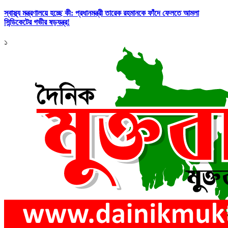
স্বাস্থ্য মন্ত্রণালয়ে হচ্ছে কী: প্রধানমন্ত্রী তারেক রহমানকে ফাঁদে ফেলতে আমলা
সিন্ডিকেটের গভীর ষড়যন্ত্র!
১