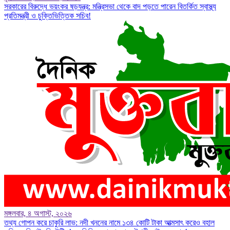
সরকারের বিরুদ্ধে ভয়ংকর ষড়যন্ত্র: মন্ত্রিসভা থেকে বাদ পড়তে পারেন বিতর্কিত স্বাস্থ্য
প্রতিমন্ত্রী ও চুক্তিভিত্তিক সচিব!
মঙ্গলবার, ৪ অগাস্ট, ২০২৬
তথ্য গোপন করে চাকুরি লাভ: নদী খননের নামে ১৩৪ কোটি টাকা আত্মসাৎ করেও বহাল