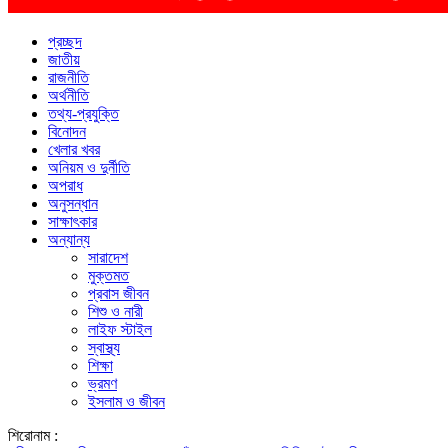
প্রচ্ছদ
জাতীয়
রাজনীতি
অর্থনীতি
তথ্য-প্রযুক্তি
বিনোদন
খেলার খবর
অনিয়ম ও দুর্নীতি
অপরাধ
অনুসন্ধান
সাক্ষাৎকার
অন্যান্য
সারাদেশ
মুক্তমত
প্রবাস জীবন
শিশু ও নারী
লাইফ স্টাইল
স্বাস্থ্য
শিক্ষা
ভ্রমণ
ইসলাম ও জীবন
শিরোনাম :