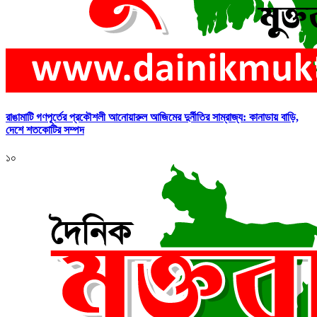
রাঙামাটি গণপূর্তের প্রকৌশলী আনোয়ারুল আজিমের দুর্নীতির সাম্রাজ্য: কানাডায় বাড়ি,
দেশে শতকোটির সম্পদ
১০