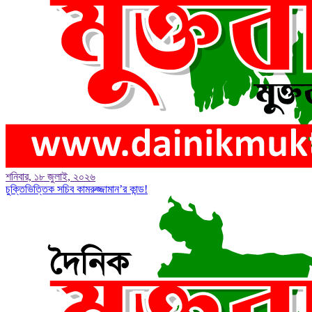
শনিবার, ১৮ জুলাই, ২০২৬
চুক্তিভিত্তিক সচিব কামরুজ্জামান’র কান্ড!