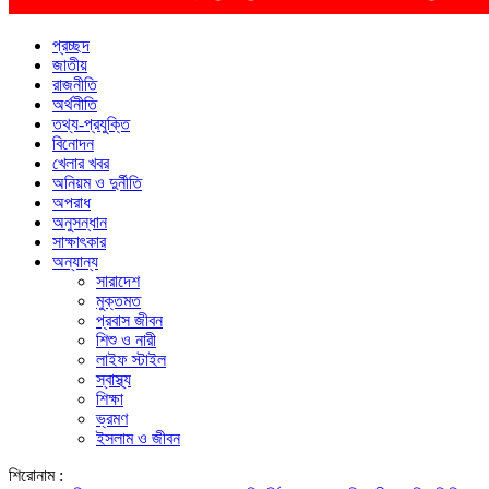
প্রচ্ছদ
জাতীয়
রাজনীতি
অর্থনীতি
তথ্য-প্রযুক্তি
বিনোদন
খেলার খবর
অনিয়ম ও দুর্নীতি
অপরাধ
অনুসন্ধান
সাক্ষাৎকার
অন্যান্য
সারাদেশ
মুক্তমত
প্রবাস জীবন
শিশু ও নারী
লাইফ স্টাইল
স্বাস্থ্য
শিক্ষা
ভ্রমণ
ইসলাম ও জীবন
শিরোনাম :