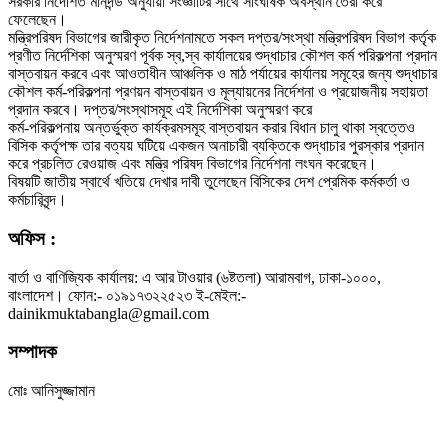
সরকার নির্দেশিত মানদন্ড অনুযায়ী সংজ্ঞাটির সাথে সাংঘর্ষিক অবস্থান তৈরী করে
ফেলেছেন।
মন্ত্রিপরিষদ বিভাগের জারীকৃত নির্দেশনামতে সকল দপ্তর/সংস্থা মন্ত্রিপরিষদ বিভাগ কর্তৃক
প্রণীত নির্দেশিকা অনুস্মরণ পূর্বক স্ব,স্ব কার্যালয়ের শুদ্ধাচার কৌশল কর্ম পরিকল্পনা প্রদান
বাস্তবায়ন করবে এবং আওতাধীন আঞ্চলিক ও মাঠ পর্যায়ের কার্যালয় সমূহের জন্য শুদ্ধাচার
কৌশল কর্ম-পরিকল্পনা প্রণয়ন বাস্তবায়ন ও মূল্যায়নের নির্দেশনা ও প্রয়োজনীয় সহায়তা
প্রদান করবে। দপ্তর/সংস্থাসমূহ এই নির্দেশিকা অনুস্মরণ করে
কর্ম-পরিকল্পনায় অন্তর্ভুক্ত কার্যক্রমসমূহ বাস্তবায়ন করার বিধান চালু থাকা স্বত্তেও
বিসিক কর্তৃপক্ষ তার বত্যয় ঘটিয়ে একজন অনাচারী ব্যক্তিকে শুদ্ধাচার পুরস্কার প্রদান
করে প্রচলিত রেওয়াজ এবং মন্ত্রি পরিষদ বিভাগের নির্দেশনা লংঘন করেছেন।
বিষয়টি জাতীয় স্বার্থে খতিয়ে দেখার দাবী তুলেছেন বিসিকের দেশ প্রেমিক কর্মকর্তা ও
কর্মচারিবৃন্দ।
অফিস :
বার্তা ও বাণিজ্যিক কার্যালয়: এ আর টাওয়ার (৬ষ্টতলা) আরামবাগ, ঢাকা-১০০০,
বাংলাদেশ। ফোন:- ০১৯১৭৩২২৫২৩ ই-মেইল:-
dainikmuktabangla@gmail.com
সম্পাদক
মোঃ আনিসুজ্জামান