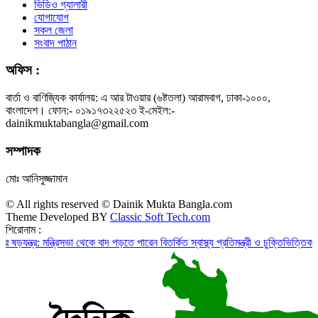
ভিডিও গ্যালারী
যোগাযোগ
সকল জেলা
সংবাদ পাঠান
অফিস :
বার্তা ও বাণিজ্যিক কার্যালয়: এ আর টাওয়ার (৬ষ্টতলা) আরামবাগ, ঢাকা-১০০০,
বাংলাদেশ। ফোন:- ০১৯১৭৩২২৫২৩ ই-মেইল:-
dainikmuktabangla@gmail.com
সম্পাদক
মোঃ আনিসুজ্জামান
© All rights reserved © Dainik Mukta Bangla.com
Theme Developed BY
Classic Soft Tech.com
শিরোনাম :
ন্ত্রিসভা থেকে বাদ পড়তে পারেন বিতর্কিত স্বাস্থ্য প্রতিমন্ত্রী ও চুক্তিভিত্তিক সচিব!
রাজস্