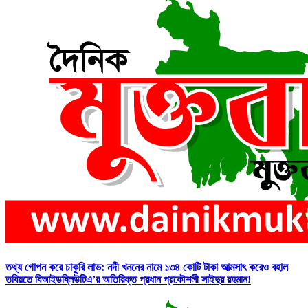
তথ্য গোপন করে চাকুরি লাভ: নদী খননের নামে ১৩৪ কোটি টাকা আত্মসাৎ করেও বহাল
তবিয়তে বিআইডব্লিউটিএ’র অতিরিক্ত প্রধান প্রকৌশলী সাইদুর রহমান!