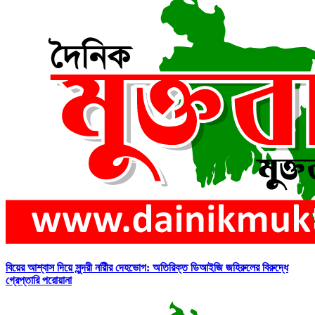
বিয়ের আশ্বাস দিয়ে সুন্দরী নরিীর দেহভোগ: অতিরিক্ত ডিআইজি জহিরুলের বিরুদ্ধে
গ্রেপ্তারি পরোয়ানা