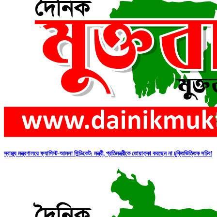
স্বাস্থ্য মন্ত্রণালয়ে ফ্যাসিস্ট-আমলা সিন্ডিকেট: মন্ত্রী, প্রতিমন্ত্রীকে তোয়াক্কা করছেন না চুক্তিভিত্তিক সচিব!