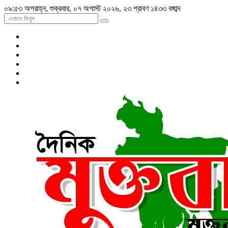
০৯:৫৩ অপরাহ্ন, শুক্রবার, ০৭ অগাস্ট ২০২৬, ২৩ শ্রাবণ ১৪৩৩ বঙ্গাব্দ