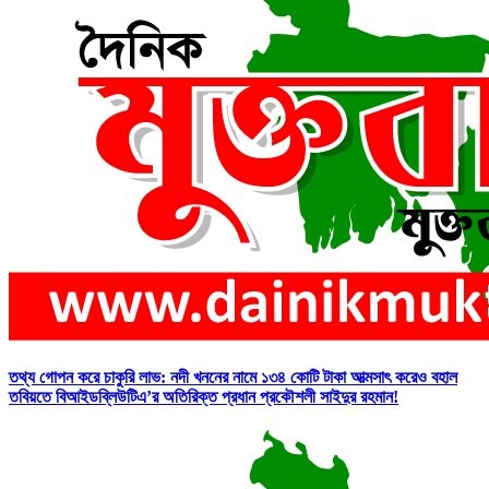
তথ্য গোপন করে চাকুরি লাভ: নদী খননের নামে ১৩৪ কোটি টাকা আত্মসাৎ করেও বহাল
তবিয়তে বিআইডব্লিউটিএ’র অতিরিক্ত প্রধান প্রকৌশলী সাইদুর রহমান!