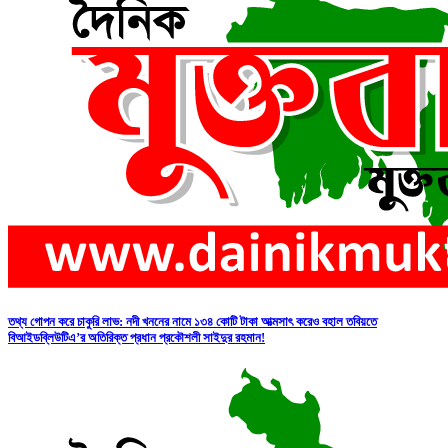
তথ্য গোপন করে চাকুরি লাভ: নদী খননের নামে ১৩৪ কোটি টাকা আত্মসাৎ করেও বহাল তবিয়তে
বিআইডব্লিউটিএ’র অতিরিক্ত প্রধান প্রকৌশলী সাইদুর রহমান!