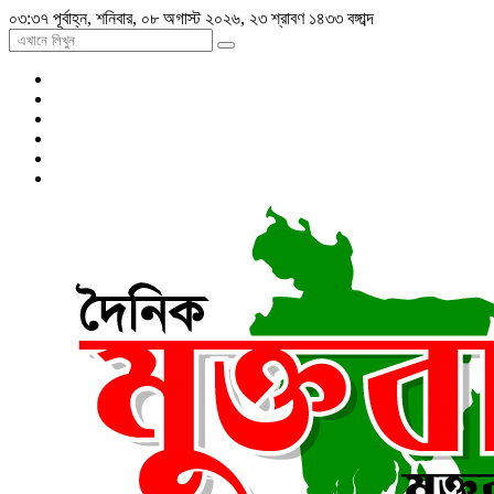
০৩:৩৭ পূর্বাহ্ন, শনিবার, ০৮ অগাস্ট ২০২৬, ২৩ শ্রাবণ ১৪৩৩ বঙ্গাব্দ