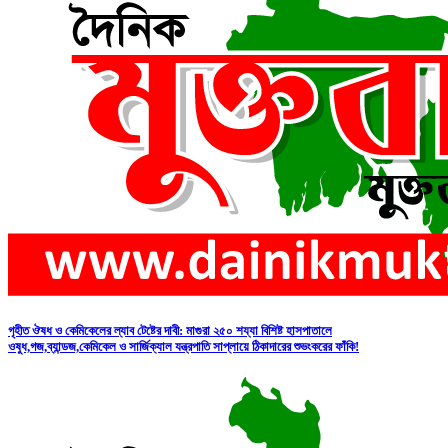
গৃহীত ঔষধ ও কেমিকেলের ল্যাব টেষ্টের দাবী: মাগুরা ২৫০ শয্যা বিশিষ্ট হাসপাতালে
ওষুধ,গজ,ব্যান্ডজ,কেমিকেল ও সার্জিক্যাল যন্ত্রপাতি সাপ্লায়ে ঠিকাদারের শুভংকরের ফাঁকি!