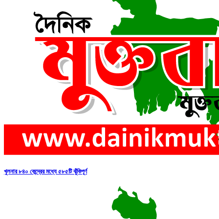
খুলনার ৮৪০ কেন্দ্রের মধ্যে ৫৮৫টি ঝুঁকিপূর্ণ