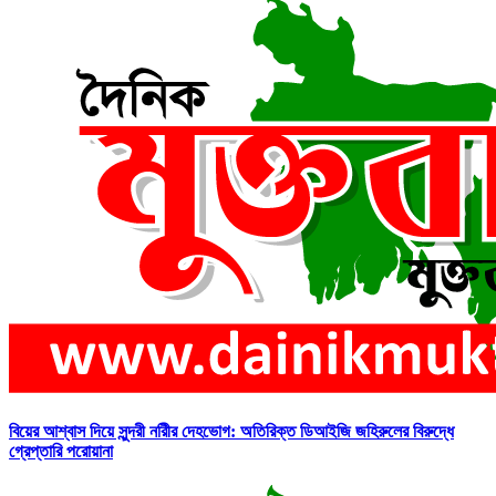
বিয়ের আশ্বাস দিয়ে সুন্দরী নরিীর দেহভোগ: অতিরিক্ত ডিআইজি জহিরুলের বিরুদ্ধে
গ্রেপ্তারি পরোয়ানা