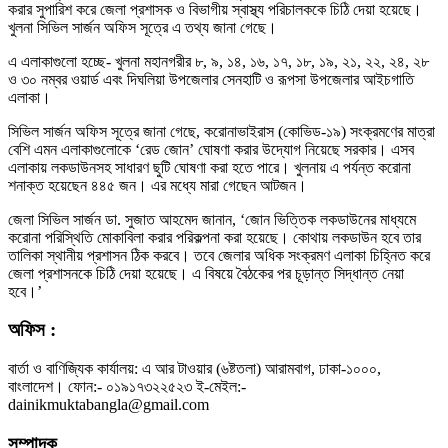
করার সুপারিশ করে জেলা প্রশাসক ও বিভাগীয় স্বাস্থ্য পরিচালককে চিঠি দেয়া হয়েছে।
খুলনা সিভিল সার্জন অফিস সূত্রে এ তথ্য জানা গেছে।
এ এলাকাগুলো হচ্ছে- খুলনা মহানগরীর ৮, ৯, ১৪, ১৬, ১৭, ১৮, ১৯, ২১, ২২, ২৪, ২৮
ও ৩০ নম্বর ওয়ার্ড এবং দিঘলিয়া উপজেলার সেনহাটি ও রূপসা উপজেলার আইচগাতি
এলাকা।
সিভিল সার্জন অফিস সূত্রে জানা গেছে, করোনাভাইরাস (কোভিড-১৯) সংক্রমণের মাত্রা
বেশি এমন এলাকাগুলোকে ‘রেড জোন’ ঘোষণা করার উদ্যোগ নিয়েছে সরকার। এসব
এলাকায় লকডাউনসহ সাধারণ ছুটি ঘোষণা করা হতে পারে। খুলনায় এ পর্যন্ত করোনা
শনাক্ত হয়েছেন ৪৪৫ জন। এর মধ্যে মারা গেছেন আটজন।
জেলা সিভিল সার্জন ডা. সুজাত আহমেদ জানান, ‘জোন ভিত্তিক লকডাউনের মাধ্যমে
করোনা পরিস্থিতি মোকাবিলা করার পরিকল্পনা করা হয়েছে। কোথায় লকডাউন হবে তার
তালিকা স্থানীয় প্রশাসন ঠিক করবে। তবে জেলার অধিক সংক্রমণ এলাকা চিহ্নিত করে
জেলা প্রশাসনকে চিঠি দেয়া হয়েছে। এ বিষয়ে বৈঠকের পর চূড়ান্ত সিদ্ধান্ত নেয়া
হবে।’
অফিস :
বার্তা ও বাণিজ্যিক কার্যালয়: এ আর টাওয়ার (৬ষ্টতলা) আরামবাগ, ঢাকা-১০০০,
বাংলাদেশ। ফোন:- ০১৯১৭৩২২৫২৩ ই-মেইল:-
dainikmuktabangla@gmail.com
সম্পাদক