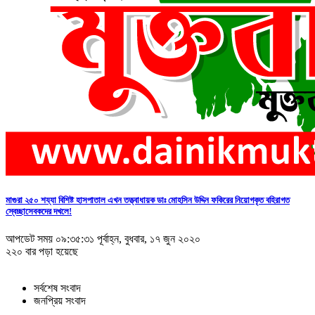
মাগুরা ২৫০ শয্যা বিশিষ্ট হাসপাতাল এখন তত্ত্বাধায়ক ডাঃ মোহসিন উদ্দিন ফকিরের নিয়োগকৃত বহিরাগত
স্বেচ্ছাসেবকদের দখলে!
আপডেট সময় ০৯:৩৫:৩১ পূর্বাহ্ন, বুধবার, ১৭ জুন ২০২০
২২০ বার পড়া হয়েছে
সর্বশেষ সংবাদ
জনপ্রিয় সংবাদ