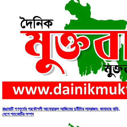
রাঙামাটি গণপূর্তের প্রকৌশলী আনোয়ারুল আজিমের দুর্নীতির সাম্রাজ্য: কানাডায় বাড়ি,
দেশে শতকোটির সম্পদ