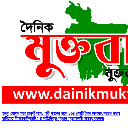
তথ্য গোপন করে চাকুরি লাভ: নদী খননের নামে ১৩৪ কোটি টাকা আত্মসাৎ করেও বহাল
তবিয়তে বিআইডব্লিউটিএ’র অতিরিক্ত প্রধান প্রকৌশলী সাইদুর রহমান!