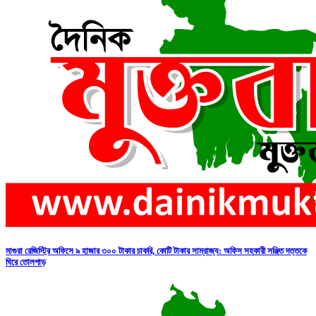
মাগুরা রেজিস্ট্রি অফিসে ৯ হাজার ৩০০ টাকার চাকরি, কোটি টাকার সাম্রাজ্য: অফিস সহকারী সঞ্জিত দত্তকে
ঘিরে তোলপাড়