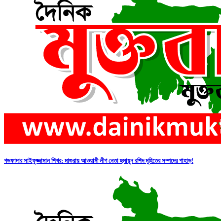
গডফাদার সাইফুজ্জামান শিখর: মাগুরায় আওয়ামী লীগ নেতা হুমায়ুন রশিদ মুহিতের সম্পদের পাহাড়!