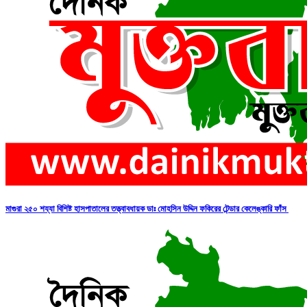
মাগুরা ২৫০ শয্যা বিশিষ্ট হাসপাতালের তত্ত্বাবধায়ক ডাঃ মোহসিন উদ্দিন ফকিরের টেন্ডার কেলেঙ্কারি ফাঁস