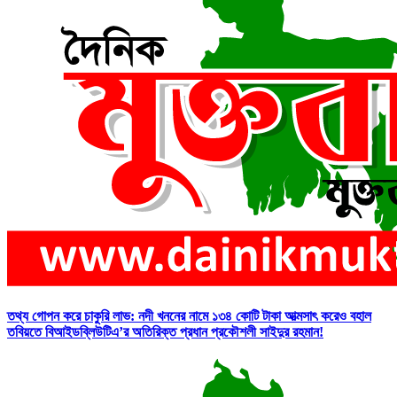
তথ্য গোপন করে চাকুরি লাভ: নদী খননের নামে ১৩৪ কোটি টাকা আত্মসাৎ করেও বহাল
তবিয়তে বিআইডব্লিউটিএ’র অতিরিক্ত প্রধান প্রকৌশলী সাইদুর রহমান!