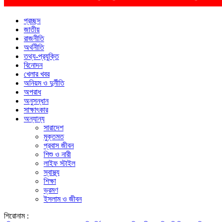
প্রচ্ছদ
জাতীয়
রাজনীতি
অর্থনীতি
তথ্য-প্রযুক্তি
বিনোদন
খেলার খবর
অনিয়ম ও দুর্নীতি
অপরাধ
অনুসন্ধান
সাক্ষাৎকার
অন্যান্য
সারাদেশ
মুক্তমত
প্রবাস জীবন
শিশু ও নারী
লাইফ স্টাইল
স্বাস্থ্য
শিক্ষা
ভ্রমণ
ইসলাম ও জীবন
শিরোনাম :