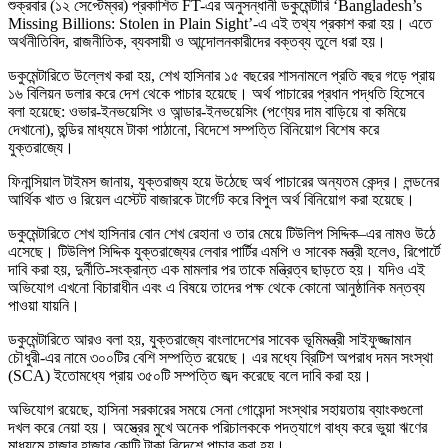
শুক্রবার (১২ সেপ্টেম্বর) প্রকাশিত FT-এর অনুসন্ধানী ডকুমেন্টারি ‘Bangladesh’s
Missing Billions: Stolen in Plain Sight’-এ এই তথ্য প্রকাশ করা হয়। এতে
অর্থনীতিবিদ, রাজনীতিক, ব্যবসায়ী ও আন্দোলনকারীদের বক্তব্য তুলে ধরা হয়।
ডকুমেন্টারিতে উল্লেখ করা হয়, শেখ হাসিনার ১৫ বছরের শাসনামলে প্রতি বছর গড়ে প্রায়
১৬ বিলিয়ন ডলার করে দেশ থেকে পাচার হয়েছে। অর্থ পাচারের প্রধান পদ্ধতি হিসেবে
বলা হয়েছে: ওভার-ইনভয়েসিং ও আন্ডার-ইনভয়েসিং (পণ্যের দাম বাড়িয়ে বা কমিয়ে
দেখানো), হুন্ডির মাধ্যমে টাকা পাঠানো, বিদেশে সম্পত্তি বিনিয়োগ বিশেষ করে
যুক্তরাজ্যে।
ফিনান্সিয়াল টাইমস জানায়, যুক্তরাজ্য হয়ে উঠেছে অর্থ পাচারের অন্যতম কেন্দ্র। লন্ডনের
আর্থিক খাত ও রিয়েল এস্টেট বাজারকে টার্গেট করে বিপুল অর্থ বিনিয়োগ করা হয়েছে।
ডকুমেন্টারিতে শেখ হাসিনার বোন শেখ রেহানা ও তার মেয়ে টিউলিপ সিদ্দিক–এর নামও উঠে
এসেছে। টিউলিপ সিদ্দিক যুক্তরাজ্যের লেবার পার্টির এমপি ও সাবেক মন্ত্রী হলেও, রিপোর্টে
দাবি করা হয়, দুর্নীতি-সংক্রান্ত এক মামলার পর তাকে মন্ত্রিত্ব ছাড়তে হয়। যদিও এই
অভিযোগ এখনো বিচারাধীন এবং এ বিষয়ে তাদের পক্ষ থেকে কোনো আনুষ্ঠানিক মন্তব্য
পাওয়া যায়নি।
ডকুমেন্টারিতে আরও বলা হয়, যুক্তরাজ্যে বাংলাদেশের সাবেক ভূমিমন্ত্রী সাইফুজ্জামান
চৌধুরী-এর নামে ৩০০টির বেশি সম্পত্তি রয়েছে। এর মধ্যে ব্রিটিশ অপরাধ দমন সংস্থা
(SCA) ইতোমধ্যে প্রায় ৩৫০টি সম্পত্তি জব্দ করেছে বলে দাবি করা হয়।
অভিযোগ রয়েছে, হাসিনা সরকারের সময়ে সেনা গোয়েন্দা সংস্থার সহায়তায় ব্যাংকগুলো
দখল করে নেয়া হয়। অস্ত্রের মুখে অনেক পরিচালককে পদত্যাগে বাধ্য করে ভুয়া ঋণের
মাধ্যমে হাজার হাজার কোটি টাকা বিদেশে পাচার করা হয়।