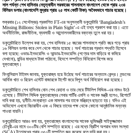
সাল পর্যন্ত শেখ হাসিনার নেতৃত্বাধীন সরকারের শাসনামলে বাংলাদেশ থেকে প্রায় ২৩৪
বিলিয়ন ডলার (বাংলাদেশি মুদ্রায় প্রায় ২৫ লাখ কোটি টাকা) অবৈধভাবে পাচার হয়েছে।
শুক্রবার (১২ সেপ্টেম্বর) প্রকাশিত FT-এর অনুসন্ধানী ডকুমেন্টারি ‘Bangladesh’s
Missing Billions: Stolen in Plain Sight’-এ এই তথ্য প্রকাশ করা হয়। এতে
অর্থনীতিবিদ, রাজনীতিক, ব্যবসায়ী ও আন্দোলনকারীদের বক্তব্য তুলে ধরা হয়।
ডকুমেন্টারিতে উল্লেখ করা হয়, শেখ হাসিনার ১৫ বছরের শাসনামলে প্রতি বছর গড়ে প্রায়
১৬ বিলিয়ন ডলার করে দেশ থেকে পাচার হয়েছে। অর্থ পাচারের প্রধান পদ্ধতি হিসেবে
বলা হয়েছে: ওভার-ইনভয়েসিং ও আন্ডার-ইনভয়েসিং (পণ্যের দাম বাড়িয়ে বা কমিয়ে
দেখানো), হুন্ডির মাধ্যমে টাকা পাঠানো, বিদেশে সম্পত্তি বিনিয়োগ বিশেষ করে
যুক্তরাজ্যে।
ফিনান্সিয়াল টাইমস জানায়, যুক্তরাজ্য হয়ে উঠেছে অর্থ পাচারের অন্যতম কেন্দ্র। লন্ডনের
আর্থিক খাত ও রিয়েল এস্টেট বাজারকে টার্গেট করে বিপুল অর্থ বিনিয়োগ করা হয়েছে।
ডকুমেন্টারিতে শেখ হাসিনার বোন শেখ রেহানা ও তার মেয়ে টিউলিপ সিদ্দিক–এর নামও উঠে
এসেছে। টিউলিপ সিদ্দিক যুক্তরাজ্যের লেবার পার্টির এমপি ও সাবেক মন্ত্রী হলেও, রিপোর্টে
দাবি করা হয়, দুর্নীতি-সংক্রান্ত এক মামলার পর তাকে মন্ত্রিত্ব ছাড়তে হয়। যদিও এই
অভিযোগ এখনো বিচারাধীন এবং এ বিষয়ে তাদের পক্ষ থেকে কোনো আনুষ্ঠানিক মন্তব্য
পাওয়া যায়নি।
ডকুমেন্টারিতে আরও বলা হয়, যুক্তরাজ্যে বাংলাদেশের সাবেক ভূমিমন্ত্রী সাইফুজ্জামান
চৌধুরী-এর নামে ৩০০টির বেশি সম্পত্তি রয়েছে। এর মধ্যে ব্রিটিশ অপরাধ দমন সংস্থা
(SCA) ইতোমধ্যে প্রায় ৩৫০টি সম্পত্তি জব্দ করেছে বলে দাবি করা হয়।