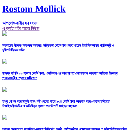
Rostom Mollick
আপলোডকারীর সব সংবাদ
এ ক্যাটাগরির আরো নিউজ
সরকারের বিরুদ্ধে ভয়ংকর ষড়যন্ত্র: মন্ত্রিসভা থেকে বাদ পড়তে পারেন বিতর্কিত স্বাস্থ্য প্রতিমন্ত্রী ও
চুক্তিভিত্তিক সচিব!
রাজস্ব ঘাটতি ৮৮ হাজার কোটি টাকা: এনবিআর এর ভারপ্রাপ্ত চেয়ারম্যান আহসান হাবিবের বিরুদ্ধে
প্রধানমন্ত্রীর দপ্তরে অভিযোগ
তথ্য গোপন করে চাকুরি লাভ: নদী খননের নামে ১৩৪ কোটি টাকা আত্মসাৎ করেও বহাল তবিয়তে
বিআইডব্লিউটিএ’র অতিরিক্ত প্রধান প্রকৌশলী সাইদুর রহমান!
স্বাস্থ্য মন্ত্রণালয়ে ফ্যাসিস্ট-আমলা সিন্ডিকেট: মন্ত্রী, প্রতিমন্ত্রীকে তোয়াক্কা করছেন না চুক্তিভিত্তিক সচিব!