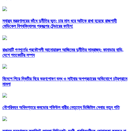
স্বাস্থ্য মন্ত্রণালয়ের কাঁধে দুর্নীতির ভুত: চার মাস ধরে আটকে রাখা হয়েছে রাজশাহী
মেডিকেল বিশ্ববিদ্যালয় প্রকল্পের টেন্ডারের ফাইল!
রাঙামাটি গণপূর্তের প্রকৌশলী আনোয়ারুল আজিমের দুর্নীতির সাম্রাজ্য: কানাডায় বাড়ি,
দেশে শতকোটির সম্পদ
বিদেশে গিয়ে দ্বিতীয় বিয়ে ভরণপোষণ বন্ধ ও সাইবার অপপ্রচারের অভিযোগে চট্রগ্রামে
মামলা
নৌপরিবহন অধিদপ্তরে কমডোর শফিউল বারীর নেতৃত্বে ডিজিটাল সেবায় নতুন গতি