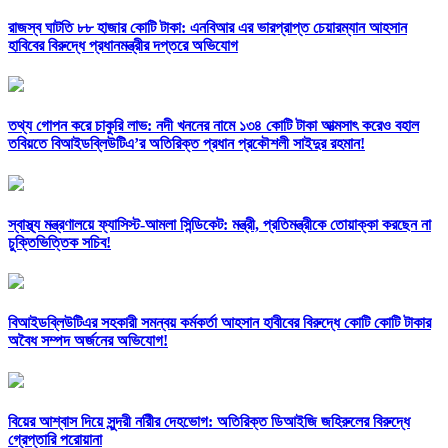
রাজস্ব ঘাটতি ৮৮ হাজার কোটি টাকা: এনবিআর এর ভারপ্রাপ্ত চেয়ারম্যান আহসান
হাবিবের বিরুদ্ধে প্রধানমন্ত্রীর দপ্তরে অভিযোগ
তথ্য গোপন করে চাকুরি লাভ: নদী খননের নামে ১৩৪ কোটি টাকা আত্মসাৎ করেও বহাল
তবিয়তে বিআইডব্লিউটিএ’র অতিরিক্ত প্রধান প্রকৌশলী সাইদুর রহমান!
স্বাস্থ্য মন্ত্রণালয়ে ফ্যাসিস্ট-আমলা সিন্ডিকেট: মন্ত্রী, প্রতিমন্ত্রীকে তোয়াক্কা করছেন না
চুক্তিভিত্তিক সচিব!
বিআইডব্লিউটিএর সহকারী সমন্বয় কর্মকর্তা আহসান হাবীবের বিরুদ্ধে কোটি কোটি টাকার
অবৈধ সম্পদ অর্জনের অভিযোগ!
বিয়ের আশ্বাস দিয়ে সুন্দরী নরিীর দেহভোগ: অতিরিক্ত ডিআইজি জহিরুলের বিরুদ্ধে
গ্রেপ্তারি পরোয়ানা