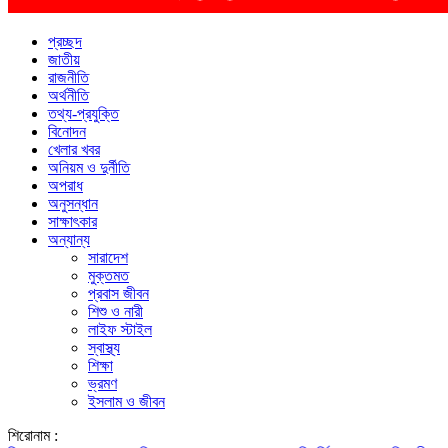
প্রচ্ছদ
জাতীয়
রাজনীতি
অর্থনীতি
তথ্য-প্রযুক্তি
বিনোদন
খেলার খবর
অনিয়ম ও দুর্নীতি
অপরাধ
অনুসন্ধান
সাক্ষাৎকার
অন্যান্য
সারাদেশ
মুক্তমত
প্রবাস জীবন
শিশু ও নারী
লাইফ স্টাইল
স্বাস্থ্য
শিক্ষা
ভ্রমণ
ইসলাম ও জীবন
শিরোনাম :