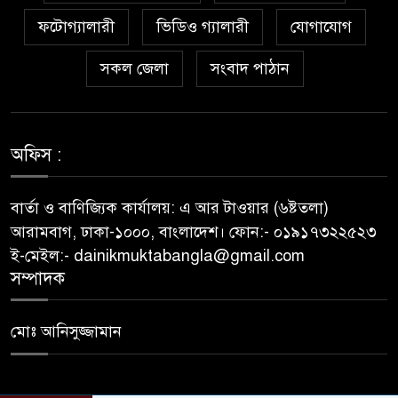
ফটোগ্যালারী
ভিডিও গ্যালারী
যোগাযোগ
বিআইডব্লিউটিএর সহকারী সমন্বয়
কর্মকর্তা আহসান হাবীবের বিরুদ্ধে
সকল জেলা
সংবাদ পাঠান
কোটি কোটি টাকার অবৈধ সম্পদ
অর্জনের অভিযোগ!
অফিস :
বিয়ের আশ্বাস দিয়ে সুন্দরী নরিীর
দেহভোগ: অতিরিক্ত ডিআইজি
জহিরুলের বিরুদ্ধে গ্রেপ্তারি পরোয়ানা
বার্তা ও বাণিজ্যিক কার্যালয়: এ আর টাওয়ার (৬ষ্টতলা)
আরামবাগ, ঢাকা-১০০০, বাংলাদেশ। ফোন:- ০১৯১৭৩২২৫২৩
স্বাস্থ্য মন্ত্রণালয়ের কাঁধে দুর্নীতির ভুত:
ই-মেইল:- dainikmuktabangla@gmail.com
চার মাস ধরে আটকে রাখা হয়েছে
সম্পাদক
রাজশাহী মেডিকেল বিশ্ববিদ্যালয়
প্রকল্পের টেন্ডারের ফাইল!
মোঃ আনিসুজ্জামান
রাঙামাটি গণপূর্তের প্রকৌশলী
আনোয়ারুল আজিমের দুর্নীতির