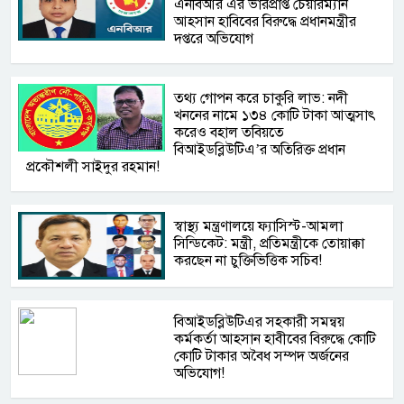
এনবিআর এর ভারপ্রাপ্ত চেয়ারম্যান
আহসান হাবিবের বিরুদ্ধে প্রধানমন্ত্রীর
দপ্তরে অভিযোগ
তথ্য গোপন করে চাকুরি লাভ: নদী
খননের নামে ১৩৪ কোটি টাকা আত্মসাৎ
করেও বহাল তবিয়তে
বিআইডব্লিউটিএ’র অতিরিক্ত প্রধান
প্রকৌশলী সাইদুর রহমান!
স্বাস্থ্য মন্ত্রণালয়ে ফ্যাসিস্ট-আমলা
সিন্ডিকেট: মন্ত্রী, প্রতিমন্ত্রীকে তোয়াক্কা
করছেন না চুক্তিভিত্তিক সচিব!
বিআইডব্লিউটিএর সহকারী সমন্বয়
কর্মকর্তা আহসান হাবীবের বিরুদ্ধে কোটি
কোটি টাকার অবৈধ সম্পদ অর্জনের
অভিযোগ!