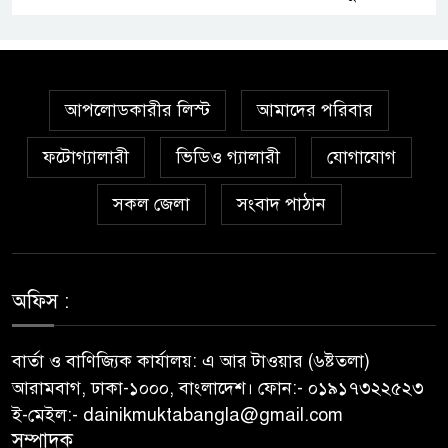
স্বাস্থ্য মন্ত্রণালয়ে ফ্যাসিস্ট-আমলা
সিন্ডিকেট: মন্ত্রী, প্রতিমন্ত্রীকে
তোয়াক্কা করছেন না চুক্তিভিত্তিক
আপলোডকারীর লিস্ট
আমাদের পরিবার
সচিব!
ফটোগ্যালারী
ভিডিও গ্যালারী
যোগাযোগ
বিআইডব্লিউটিএর সহকারী সমন্বয়
কর্মকর্তা আহসান হাবীবের বিরুদ্ধে
সকল জেলা
সংবাদ পাঠান
কোটি কোটি টাকার অবৈধ সম্পদ
অর্জনের অভিযোগ!
অফিস :
বিয়ের আশ্বাস দিয়ে সুন্দরী নরিীর
দেহভোগ: অতিরিক্ত ডিআইজি
জহিরুলের বিরুদ্ধে গ্রেপ্তারি পরোয়ানা
বার্তা ও বাণিজ্যিক কার্যালয়: এ আর টাওয়ার (৬ষ্টতলা)
আরামবাগ, ঢাকা-১০০০, বাংলাদেশ। ফোন:- ০১৯১৭৩২২৫২৩
স্বাস্থ্য মন্ত্রণালয়ের কাঁধে দুর্নীতির ভুত:
ই-মেইল:- dainikmuktabangla@gmail.com
চার মাস ধরে আটকে রাখা হয়েছে
সম্পাদক