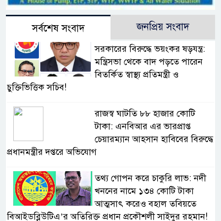
জনপ্রিয় সংবাদ
সর্বশেষ সংবাদ
সরকারের বিরুদ্ধে ভয়ংকর ষড়যন্ত্র:
মন্ত্রিসভা থেকে বাদ পড়তে পারেন
বিতর্কিত স্বাস্থ্য প্রতিমন্ত্রী ও
চুক্তিভিত্তিক সচিব!
রাজস্ব ঘাটতি ৮৮ হাজার কোটি
টাকা: এনবিআর এর ভারপ্রাপ্ত
চেয়ারম্যান আহসান হাবিবের বিরুদ্ধে
প্রধানমন্ত্রীর দপ্তরে অভিযোগ
তথ্য গোপন করে চাকুরি লাভ: নদী
খননের নামে ১৩৪ কোটি টাকা
আত্মসাৎ করেও বহাল তবিয়তে
বিআইডব্লিউটিএ’র অতিরিক্ত প্রধান প্রকৌশলী সাইদুর রহমান!