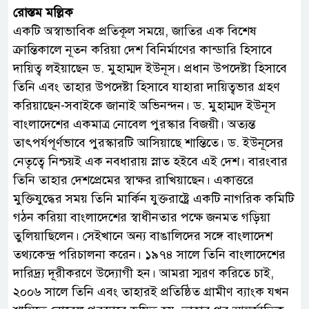
রোস্তম মল্লিক
একটি অস্বাভাবিক প্রতিকূল সময়ে, জাতির এক বিশেষ
ক্রান্তিকালে নূতন করিয়া দেশ বিনির্মাণের কান্ডারি হিসাবে
দায়িত্ব লইয়াছেন ড. মুহাম্মদ ইউনূস। প্রধান উপদেষ্টা হিসাবে
তিনি এবং তাহার উপদেষ্টা হিসাবে যাহারা দায়িত্বভার গ্রহণ
করিয়াছেন-সবাইকে জানাই অভিনন্দন। ড. মুহাম্মদ ইউনূস
বাংলাদেশের একমাত্র নোবেল পুরস্কার বিজয়ী। অত্যন্ত
তাৎপর্যপূর্ণভাবে পুরস্কারটি আসিয়াছে শান্তিতে। ড. ইউনূসের
নেতৃত্বে নিশ্চয়ই এক নবধারায় স্নাত হইবে এই দেশ। বারংবার
তিনি তাহার দেশপ্রেমের স্বাক্ষর রাখিয়াছেন। একাত্তরে
মুক্তিযুদ্ধের সময় তিনি মার্কিন যুক্তরাষ্ট্রে একটি নাগরিক কমিটি
গঠন করিয়া বাংলাদেশের স্বাধীনতার পক্ষে জনমত গড়িয়া
তুলিয়াছিলেন। সেইখানে অন্য বাঙালিদের সঙ্গে বাংলাদেশ
তথ্যকেন্দ্র পরিচালনা করেন। ১৯৭৪ সালে তিনি বাংলাদেশের
দারিদ্র্য দূরীকরণে উদ্যোগী হন। আমরা স্মরণ করিতে চাই,
২০০৬ সালে তিনি এবং তাহারই প্রতিষ্ঠিত গ্রামীণ ব্যাংক যখন