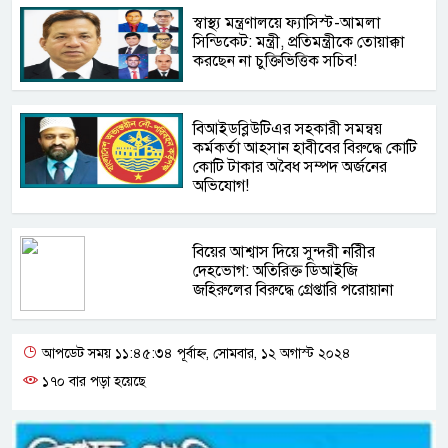
স্বাস্থ্য মন্ত্রণালয়ে ফ্যাসিস্ট-আমলা
সিন্ডিকেট: মন্ত্রী, প্রতিমন্ত্রীকে তোয়াক্কা
করছেন না চুক্তিভিত্তিক সচিব!
বিআইডব্লিউটিএর সহকারী সমন্বয়
কর্মকর্তা আহসান হাবীবের বিরুদ্ধে কোটি
কোটি টাকার অবৈধ সম্পদ অর্জনের
অভিযোগ!
বিয়ের আশ্বাস দিয়ে সুন্দরী নরিীর
দেহভোগ: অতিরিক্ত ডিআইজি
জহিরুলের বিরুদ্ধে গ্রেপ্তারি পরোয়ানা
আপডেট সময় ১১:৪৫:৩৪ পূর্বাহ্ন, সোমবার, ১২ অগাস্ট ২০২৪
১৭০ বার পড়া হয়েছে