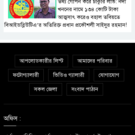
তথ্য গোপন করে চাকুরি লাভ: নদী
খননের নামে ১৩৪ কোটি টাকা
আত্মসাৎ করেও বহাল তবিয়তে
বিআইডব্লিউটিএ’র অতিরিক্ত প্রধান প্রকৌশলী সাইদুর রহমান!
স্বাস্থ্য মন্ত্রণালয়ে ফ্যাসিস্ট-আমলা
সিন্ডিকেট: মন্ত্রী, প্রতিমন্ত্রীকে
তোয়াক্কা করছেন না চুক্তিভিত্তিক
আপলোডকারীর লিস্ট
আমাদের পরিবার
সচিব!
ফটোগ্যালারী
ভিডিও গ্যালারী
যোগাযোগ
বিআইডব্লিউটিএর সহকারী সমন্বয়
কর্মকর্তা আহসান হাবীবের বিরুদ্ধে
সকল জেলা
সংবাদ পাঠান
কোটি কোটি টাকার অবৈধ সম্পদ
অর্জনের অভিযোগ!
অফিস :
বিয়ের আশ্বাস দিয়ে সুন্দরী নরিীর
দেহভোগ: অতিরিক্ত ডিআইজি