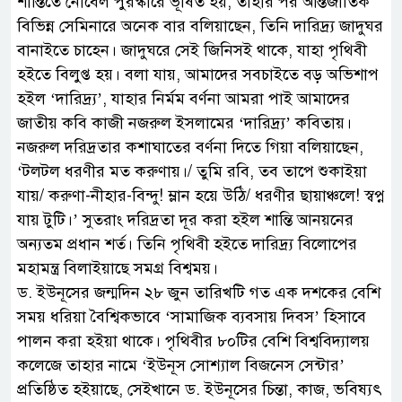
শান্তিতে নোবেল পুরস্কারে ভূষিত হয়, তাহার পর আন্তর্জাতিক
বিভিন্ন সেমিনারে অনেক বার বলিয়াছেন, তিনি দারিদ্র্য জাদুঘর
বানাইতে চাহেন। জাদুঘরে সেই জিনিসই থাকে, যাহা পৃথিবী
হইতে বিলুপ্ত হয়। বলা যায়, আমাদের সবচাইতে বড় অভিশাপ
হইল ‘দারিদ্র্য’, যাহার নির্মম বর্ণনা আমরা পাই আমাদের
জাতীয় কবি কাজী নজরুল ইসলামের ‘দারিদ্র্য’ কবিতায়।
নজরুল দরিদ্রতার কশাঘাতের বর্ণনা দিতে গিয়া বলিয়াছেন,
‘টলটল ধরণীর মত করুণায়।/ তুমি রবি, তব তাপে শুকাইয়া
যায়/ করুণা-নীহার-বিন্দু! ম্লান হয়ে উঠি/ ধরণীর ছায়াঞ্চলে! স্বপ্ন
যায় টুটি।’ সুতরাং দরিদ্রতা দূর করা হইল শান্তি আনয়নের
অন্যতম প্রধান শর্ত। তিনি পৃথিবী হইতে দারিদ্র্য বিলোপের
মহামন্ত্র বিলাইয়াছে সমগ্র বিশ্বময়।
ড. ইউনূসের জন্মদিন ২৮ জুন তারিখটি গত এক দশকের বেশি
সময় ধরিয়া বৈশ্বিকভাবে ‘সামাজিক ব্যবসায় দিবস’ হিসাবে
পালন করা হইয়া থাকে। পৃথিবীর ৮০টির বেশি বিশ্ববিদ্যালয়
কলেজে তাহার নামে ‘ইউনূস সোশ্যাল বিজনেস সেন্টার’
প্রতিষ্ঠিত হইয়াছে, সেইখানে ড. ইউনূসের চিন্তা, কাজ, ভবিষ্যৎ