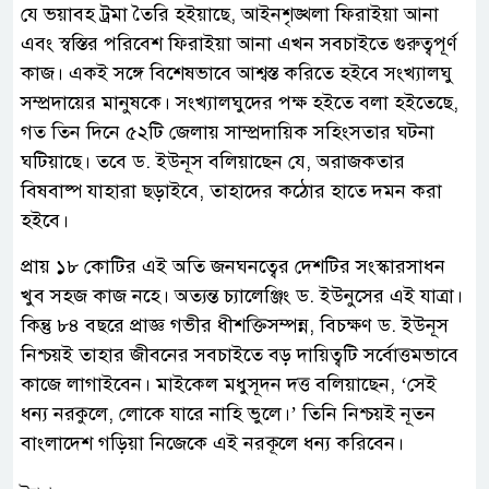
যে ভয়াবহ ট্রমা তৈরি হইয়াছে, আইনশৃঙ্খলা ফিরাইয়া আনা
এবং স্বস্তির পরিবেশ ফিরাইয়া আনা এখন সবচাইতে গুরুত্বপূর্ণ
কাজ। একই সঙ্গে বিশেষভাবে আশ্বস্ত করিতে হইবে সংখ্যালঘু
সম্প্রদায়ের মানুষকে। সংখ্যালঘুদের পক্ষ হইতে বলা হইতেছে,
গত তিন দিনে ৫২টি জেলায় সাম্প্রদায়িক সহিংসতার ঘটনা
ঘটিয়াছে। তবে ড. ইউনূস বলিয়াছেন যে, অরাজকতার
বিষবাষ্প যাহারা ছড়াইবে, তাহাদের কঠোর হাতে দমন করা
হইবে।
প্রায় ১৮ কোটির এই অতি জনঘনত্বের দেশটির সংস্কারসাধন
খুব সহজ কাজ নহে। অত্যন্ত চ্যালেঞ্জিং ড. ইউনুসের এই যাত্রা।
কিন্তু ৮৪ বছরে প্রাজ্ঞ গভীর ধীশক্তিসম্পন্ন, বিচক্ষণ ড. ইউনূস
নিশ্চয়ই তাহার জীবনের সবচাইতে বড় দায়িত্বটি সর্বোত্তমভাবে
কাজে লাগাইবেন। মাইকেল মধুসূদন দত্ত বলিয়াছেন, ‘সেই
ধন্য নরকুলে, লোকে যারে নাহি ভুলে।’ তিনি নিশ্চয়ই নূতন
বাংলাদেশ গড়িয়া নিজেকে এই নরকূলে ধন্য করিবেন।