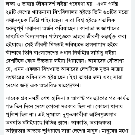
লক্ষ্য ও তাহার জীবনাদর্শ লইয়া গবেষণা হয়। এখন পর্যন্ত
২৪টি দেশের খ্যাতনামা বিশ্ববিদ্যালয় হইতে তিনি ৬০টির মতো
সম্মানসূচক ডিগ্রি পাইয়াছেন। সারা বিশ্ব হইতে শতাধিক
গুরুত্বপূর্ণ সম্মাননা অর্জন করিয়াছেন। কানাডা ও জাপানের
মাধ্যমিক বিদ্যালয়ের পাঠ্যপুস্তকে তাহার জীবনী অন্তর্ভুক্ত করা
হইয়াছে। সেই জীবনী নিশ্চয়ই ভবিষ্যতে হালনাগাদ হইবে
কীভাবে তিনি বাংলাদেশের প্রধান নির্বাহীর দায়িত্ব লইয়া
দেশটিকে কোন উচ্চতায় লইয়া গিয়াছেন। আমাদের সৌভাগ্য
যে, এমন একজন বিশ্বখ্যাত আমাদের দেশটিকে নূতন মাত্রায়
সংস্কারের অধিনায়ক হইয়াছেন। ইহা তাহার জন্য এবং সারা
দেশের জন্য এক অভাবিত মাহেন্দ্রক্ষণ।
সাবেক প্রধানমন্ত্রী শেখ হাসিনা ৫ আগস্ট পদত্যাগের পর কার্যত
গত তিন দিনে দেশে কোনো সরকার ছিল না। কোনো থানায়
পুলিশ ছিল না। এই সুযোগে দুষ্কৃতকারীরা আইনশৃঙ্খলার
অবনতি ঘটাইয়াছে বিভিন্ন স্থানে। ডাকাতি, অরাজকতা
অস্থিরতার আতঙ্কে ভূগিয়াছে সারা দেশের মানুষ। মানুষের মধ্যে