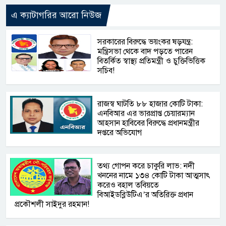
এ ক্যাটাগরির আরো নিউজ
সরকারের বিরুদ্ধে ভয়ংকর ষড়যন্ত্র:
মন্ত্রিসভা থেকে বাদ পড়তে পারেন
বিতর্কিত স্বাস্থ্য প্রতিমন্ত্রী ও চুক্তিভিত্তিক
সচিব!
রাজস্ব ঘাটতি ৮৮ হাজার কোটি টাকা:
এনবিআর এর ভারপ্রাপ্ত চেয়ারম্যান
আহসান হাবিবের বিরুদ্ধে প্রধানমন্ত্রীর
দপ্তরে অভিযোগ
তথ্য গোপন করে চাকুরি লাভ: নদী
খননের নামে ১৩৪ কোটি টাকা আত্মসাৎ
করেও বহাল তবিয়তে
বিআইডব্লিউটিএ’র অতিরিক্ত প্রধান
প্রকৌশলী সাইদুর রহমান!