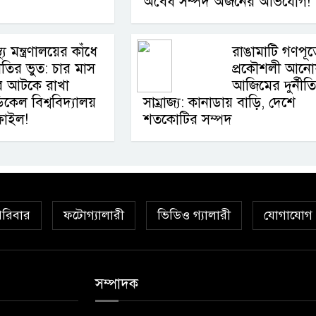
অবৈধ সম্পদ অর্জনের অভিযোগ!
স্থ্য মন্ত্রণালয়ের কাঁধে
রাঙামাটি গণপূর্
্নীতির ভুত: চার মাস
প্রকৌশলী আনোয
ে আটকে রাখা
আজিমের দুর্নীত
কেল বিশ্ববিদ্যালয়
সাম্রাজ্য: কানাডায় বাড়ি, দেশে
 ফাইল!
শতকোটির সম্পদ
রিবার
ফটোগ্যালারী
ভিডিও গ্যালারী
যোগাযোগ
সম্পাদক