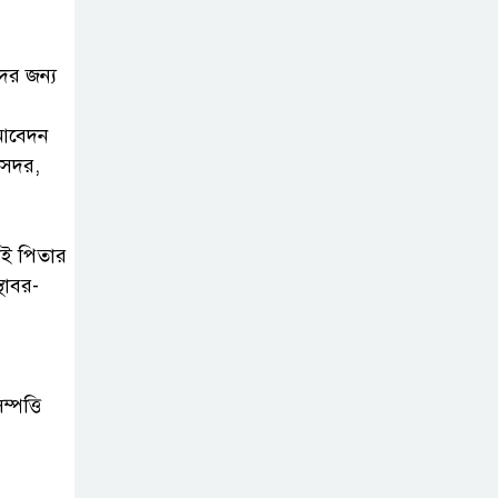
প্রকৌশলী আনোয়ারুল
আজিমের দুর্নীতির
সাম্রাজ্য: কানাডায় বাড়ি, দেশে শতকোটির
ের জন্য
সম্পদ
 আবেদন
বিদেশে গিয়ে দ্বিতীয়
া সদর,
বিয়ে ভরণপোষণ বন্ধ
ও সাইবার
অপপ্রচারের অভিযোগে চট্রগ্রামে মামলা
াই পিতার
্থাবর-
নৌপরিবহন
অধিদপ্তরে কমডোর
শফিউল বারীর
পত্তি
নেতৃত্বে ডিজিটাল সেবায় নতুন গতি