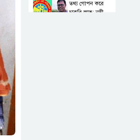
তথ্য গোপন করে
চাকুরি লাভ: নদী
খননের নামে ১৩৪
কোটি টাকা আত্মসাৎ করেও বহাল
তবিয়তে বিআইডব্লিউটিএ’র অতিরিক্ত
প্রধান প্রকৌশলী সাইদুর রহমান!
স্বাস্থ্য মন্ত্রণালয়ে
ফ্যাসিস্ট-আমলা
সিন্ডিকেট: মন্ত্রী,
প্রতিমন্ত্রীকে তোয়াক্কা করছেন না
চুক্তিভিত্তিক সচিব!
বিআইডব্লিউটিএর
সহকারী সমন্বয়
কর্মকর্তা আহসান