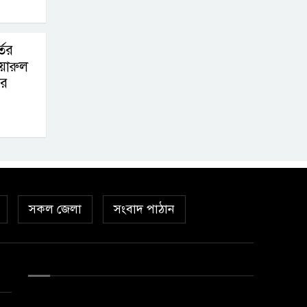
তের
়ারুল
ির
সকল জেলা
সংবাদ পাঠান