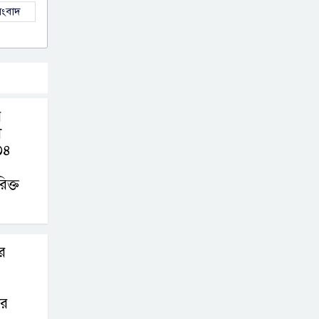
ংবাদ
ে
ী
৩৪
িক্ত
র
ার