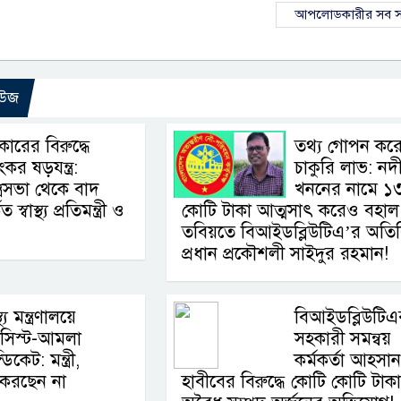
আপলোডকারীর সব স
িউজ
ারের বিরুদ্ধে
তথ্য গোপন কর
কর ষড়যন্ত্র:
চাকুরি লাভ: নদ
ত্রিসভা থেকে বাদ
খননের নামে ১
বাস্থ্য প্রতিমন্ত্রী ও
কোটি টাকা আত্মসাৎ করেও বহাল
তবিয়তে বিআইডব্লিউটিএ’র অতির
প্রধান প্রকৌশলী সাইদুর রহমান!
স্থ্য মন্ত্রণালয়ে
বিআইডব্লিউটিএ
যাসিস্ট-আমলা
সহকারী সমন্বয়
ডিকেট: মন্ত্রী,
কর্মকর্তা আহসান
কা করছেন না
হাবীবের বিরুদ্ধে কোটি কোটি টাক