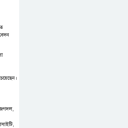
হাবীবের বিরুদ্ধে কোটি কোটি টাকার
অবৈধ সম্পদ অর্জনের অভিযোগ!
বিয়ের আশ্বাস দিয়ে
শত
সুন্দরী নরিীর
বেদন
দেহভোগ: অতিরিক্ত
ডিআইজি জহিরুলের বিরুদ্ধে গ্রেপ্তারি
সা
পরোয়ানা
স্বাস্থ্য মন্ত্রণালয়ের
চেয়েছেন।
কাঁধে দুর্নীতির ভুত:
চার মাস ধরে আটকে
রাখা হয়েছে রাজশাহী মেডিকেল
বিশ্ববিদ্যালয় প্রকল্পের টেন্ডারের ফাইল!
ট জগদল,
রাঙামাটি গণপূর্তের
োসাইটি,