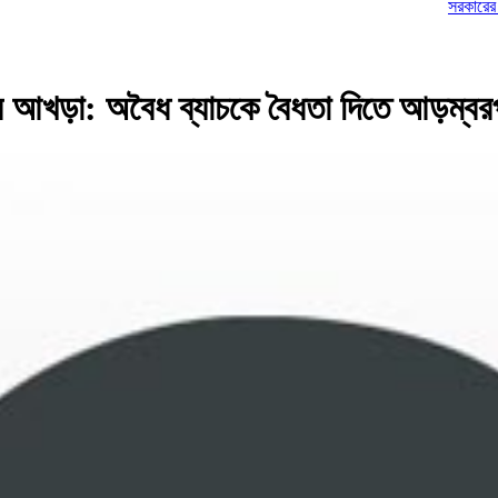
সরকারের বিরুদ্ধে ভয়ং
তির আখড়া: অবৈধ ব্যাচকে বৈধতা দিতে আড়ম্বর