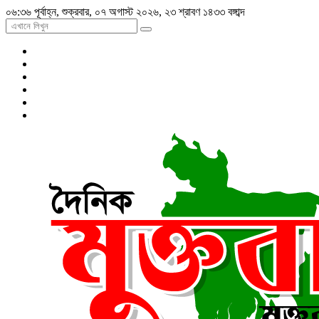
০৬:৩৬ পূর্বাহ্ন, শুক্রবার, ০৭ অগাস্ট ২০২৬, ২৩ শ্রাবণ ১৪৩৩ বঙ্গাব্দ