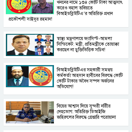
খননের নামে ১৩৪ কোটি টাকা আত্মসাৎ
করেও বহাল তবিয়তে
বিআইডব্লিউটিএ’র অতিরিক্ত প্রধান
প্রকৌশলী সাইদুর রহমান!
স্বাস্থ্য মন্ত্রণালয়ে ফ্যাসিস্ট-আমলা
সিন্ডিকেট: মন্ত্রী, প্রতিমন্ত্রীকে তোয়াক্কা
করছেন না চুক্তিভিত্তিক সচিব!
বিআইডব্লিউটিএর সহকারী সমন্বয়
কর্মকর্তা আহসান হাবীবের বিরুদ্ধে কোটি
কোটি টাকার অবৈধ সম্পদ অর্জনের
অভিযোগ!
বিয়ের আশ্বাস দিয়ে সুন্দরী নরিীর
দেহভোগ: অতিরিক্ত ডিআইজি
জহিরুলের বিরুদ্ধে গ্রেপ্তারি পরোয়ানা