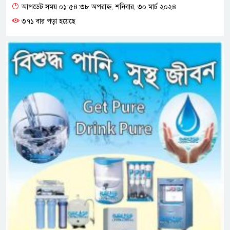
আপডেট সময় ০১:৫৪:৩৮ অপরাহ্ন, শনিবার, ৩০ মার্চ ২০২৪
৩৭১ বার পড়া হয়েছে