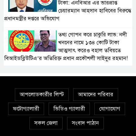
টাকা: এনবিআর এর ভারপ্রাপ্ত
চেয়ারম্যান আহসান হাবিবের বিরুদ্ধে
প্রধানমন্ত্রীর দপ্তরে অভিযোগ
তথ্য গোপন করে চাকুরি লাভ: নদী
খননের নামে ১৩৪ কোটি টাকা
আত্মসাৎ করেও বহাল তবিয়তে
বিআইডব্লিউটিএ’র অতিরিক্ত প্রধান প্রকৌশলী সাইদুর রহমান!
স্বাস্থ্য মন্ত্রণালয়ে ফ্যাসিস্ট-আমলা
সিন্ডিকেট: মন্ত্রী, প্রতিমন্ত্রীকে
তোয়াক্কা করছেন না চুক্তিভিত্তিক
আপলোডকারীর লিস্ট
আমাদের পরিবার
সচিব!
ফটোগ্যালারী
ভিডিও গ্যালারী
যোগাযোগ
বিআইডব্লিউটিএর সহকারী সমন্বয়
কর্মকর্তা আহসান হাবীবের বিরুদ্ধে
সকল জেলা
সংবাদ পাঠান
কোটি কোটি টাকার অবৈধ সম্পদ