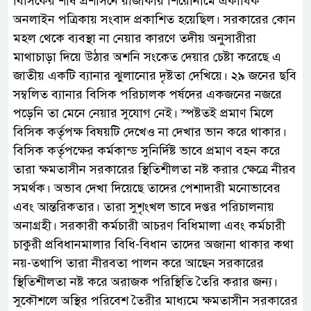
বিসিকের শীর্ষ প্রশাসনে রাজাকার শিরোনামে একাধিক
অনলাইন পত্রিকায় সংবাদ প্রকাশিত হয়েছিল। সরকারের কোন
মহল থেকে ব্যবস্থা না নেয়ার কারণে তদীয় অনুসারীরা
মাথাচাড়া দিয়ে উঠার অশনি সংকেত দেয়ার চেষ্টা করেছে এ
জাতীয় একটি ব্যানার ঝুলানোর দৃষ্টতা দেখিয়ে। ২৯ জনের ছবি
সম্বলিত ব্যানার বিসিক পরিচালক পর্ষদের একজনের নজরে
পড়েনি তা মেনে নেয়ার সুযোগ নেই। স্পষ্টতই প্রমাণ মিলে
বিসিক কর্তৃপক্ষ বিষয়টি দেখেও না দেখার ভান করে থাকার।
বিসিক কর্তৃপক্ষের কর্মকান্ড সুনির্দিষ্ট ভাবে প্রমাণ বহন করে
তারা ক্ষমতাসীন সরকারের স্থিতিশীলতা নষ্ট করার ক্ষেত্রে নীরব
সমর্থক। অভাব দেখা দিয়েছে তাদের পেশাদারী মনোভাবের
এবং আন্তরিকতার। তারা সুশৃংখল ভাবে দপ্তর পরিচালনায়
অনাগ্রহী। সরকারী কর্মচারী আচরণ বিধিমালা এবং কর্মচারী
চাকুরী প্রবিধানমালার বিধি-বিধান তাদের অজানা থাকার কথা
নয়-তথাপি তারা নীরবতা পালন করে আছেন সরকারের
স্থিতিশীলতা নষ্ট করে অরাজক পরিস্থিতি তৈরি করার জন্য।
সুকৌশলে অস্থির পরিবেশ তৈরীর মাধ্যমে ক্ষমতাসীন সরকারের