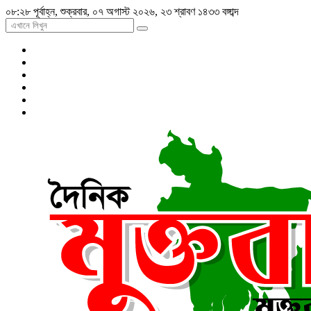
০৮:২৮ পূর্বাহ্ন, শুক্রবার, ০৭ অগাস্ট ২০২৬, ২৩ শ্রাবণ ১৪৩৩ বঙ্গাব্দ