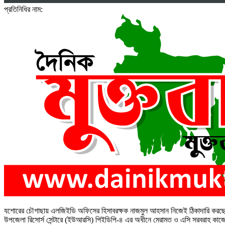
প্রতিনিধির নাম:
যশোরের চৌগাছায় এলজিইডি অফিসের হিসাবরক্ষক নাজমুল আহসান নিজেই ঠিকাদারি করছেন। ন
উপজেলা রিসোর্স সেন্টারে (ইউআরসি) পিইডিপি-৪ এর অধীনে মেরামত ও এসি সরবরাহ কাজের