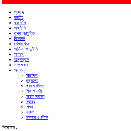
প্রচ্ছদ
জাতীয়
রাজনীতি
অর্থনীতি
তথ্য-প্রযুক্তি
বিনোদন
খেলার খবর
অনিয়ম ও দুর্নীতি
অপরাধ
অনুসন্ধান
সাক্ষাৎকার
অন্যান্য
সারাদেশ
মুক্তমত
প্রবাস জীবন
শিশু ও নারী
লাইফ স্টাইল
স্বাস্থ্য
শিক্ষা
ভ্রমণ
ইসলাম ও জীবন
শিরোনাম :